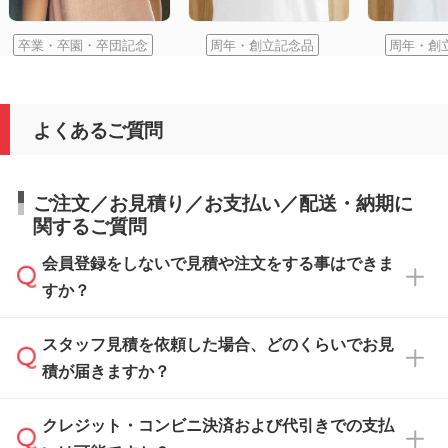
卒業・卒園・卒団記念
周年・創立記念品
周年・創
よくあるご質問
ご注文／お見積り／お支払い／配送・納期に
関するご質問
会員登録をしないで見積や注文をする事はできま
すか？
スタッフ見積を依頼した場合、どのくらいでお見
可能です。見積・注文フォームにて『ゲストの
積が届きますか？
まま進む』ボタンからお進みのうえ、ご依頼く
ださい。
クレジット・コンビニ決済および代引きでの支払
通常、翌営業日までにお送りしております。混