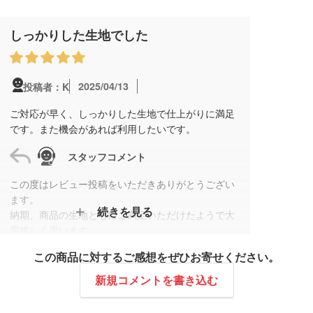
しっかりした生地でした
2025/04/13
投稿者：K
ご対応が早く、しっかりした生地で仕上がりに満足
です。また機会があれば利用したいです。
スタッフコメント
この度はレビュー投稿をいただきありがとうござい
ます。
続きを見る
納期、商品の生地ともにご満足いただけたようで大
変嬉しく思います。
ライブでご使用されたとのことで、心に残る記念の
この商品に対するご感想をぜひお寄せください。
品になることを願っております。
今後もより良い商品をお届けできるよう努めてまい
新規コメントを書き込む
りますので、またの機会がございましたらぜひご相
談ください。