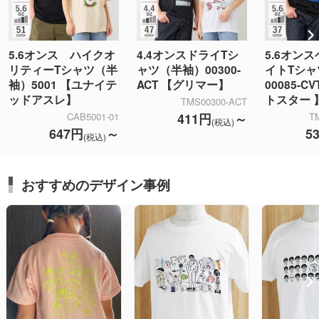
5.6オンス ハイクオ
4.4オンスドライTシ
5.6オン
リティーTシャツ（半
ャツ（半袖）00300-
イトTシ
袖）5001 【ユナイテ
ACT 【グリマー】
00085-C
ッドアスレ】
トスター 
TMS00300-ACT
411円
～
CAB5001-01
T
(税込)
647円
～
5
(税込)
おすすめのデザイン事例