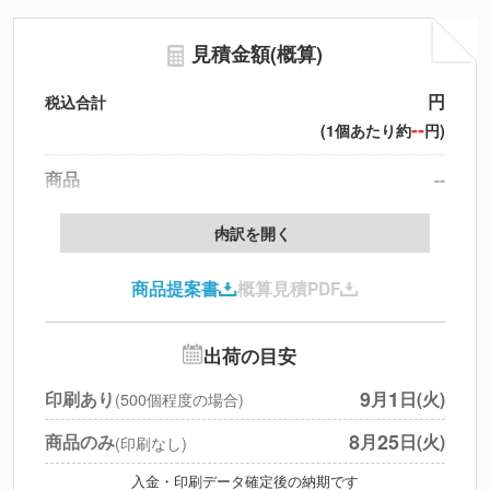
見積金額(概算)
円
税込合計
--
(1個あたり約
円)
商品
--
製版代
--
内訳を開く
印刷代
--
商品提案書
概算見積PDF
送料
--
※
北海道・沖縄・離島 別途
追加オプション
--
出荷の目安
円
税別合計
9
1
印刷あり
月
日(火)
(500個程度の場合)
※
上記小計は税別です
8
25
商品のみ
月
日(火)
(印刷なし)
入金・印刷データ確定後の納期です