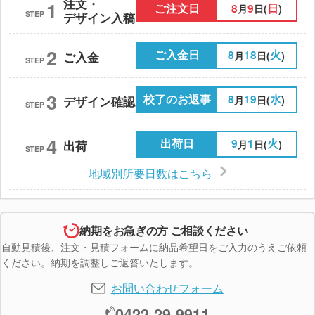
注文・
1
ご注文日
8
9
日
月
日(
)
STEP
デザイン入稿
2
ご入金日
8
18
火
月
日(
)
ご入金
STEP
3
校了のお返事
8
19
水
月
日(
)
デザイン確認
STEP
4
出荷日
9
1
火
月
日(
)
出荷
STEP
地域別所要日数はこちら
納期をお急ぎの方 ご相談ください
自動見積後、注文・見積フォームに納品希望日をご入力のうえご依頼
ください。納期を調整しご返答いたします。
お問い合わせフォーム
0422-29-9911