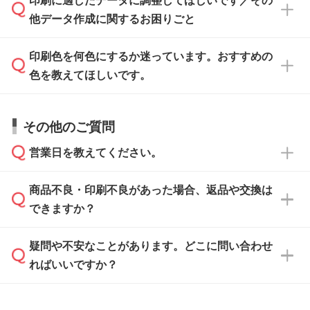
入稿用のテンプレートはPDF形式ですが、
印刷に適したデータ・解像度かどうか、担当ス
がないかチェックし、お客様と確認してから印
IllustratorやPhotoshopで開いてご利用いただけ
他データ作成に関するお困りごと
タッフが事前に確認いたします。
刷に進みますので、ご安心ください。
ます。詳しい手順は「
入稿テンプレートの使い
データはお見積・ご注文・
お問い合わせフォー
方
」をご確認ください。
印刷色を何色にするか迷っています。おすすめの
ム
へ添付いただくか、担当スタッフ宛にメール
データ作成でお困りの際には、担当スタッフが
でお送りください。
色を教えてほしいです。
サポートいたしますのでお気軽にご相談くださ
仕上がりに影響しそうな点もチェックいたしま
い。
すので、データのご相談だけでもお気軽にお問
お問い合わせフォーム
や、見積/注文フォーム
お見積・ご注文・
お問い合わせフォーム
からご
その他のご質問
い合わせください。
から添付してお送りください。
相談いただきますと、担当スタッフがお客様の
ご希望や商品の本体色を確認し、印刷色をご提
営業日を教えてください。
なお、印刷用データの作り方に関する詳細は、
・解像度の低いデータをトレース/調整してほ
案させていただきます。
「
完全データ入稿
」をご参照ください。
しい
本体色がブラック、ネイビーなど濃色の場合は
商品不良・印刷不良があった場合、返品や交換は
営業日は平日の10:00～18:00で、土日祝日はお
解像度の低い画像や、手書きのイラスト、写真
白色か淡い色の印刷色をおすすめしておりま
できますか？
休みとなります。注文・見積・お問い合わせ
などを、印刷に適したベクターデータに変換し
す。
は、土日祝日でもお送りいただければ、出社後
ます。→
詳しく見る
本体色がナチュラルなど淡色の場合、印刷をく
疑問や不安なことがあります。どこに問い合わせ
速やかに対応いたします。
お手数をお掛けいたしますが、至急担当スタッ
っきりと目立たせたいときは濃い印刷色が、柔
ればいいですか？
フまでご連絡ください。商品の状況を確認し、
・フルカラーデータを1色に変換してほしい
らかい雰囲気にしたいときは淡い印刷色が映え
改めてご案内いたします。
シルク印刷、レーザー彫刻など印刷方法にあわ
ます。
せて、フルカラーのデータを1色になおしま
お問い合わせフォームをご利用ください。1営