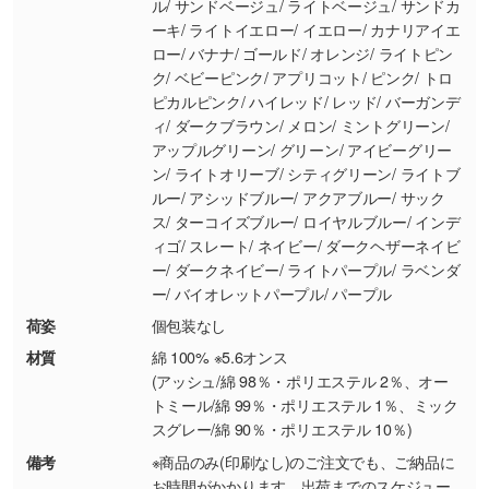
り抜き処理が可能です。→
詳しく見る
・持っているデータの背景が足りない／塗り足
しの作り方が分からない
印刷したいデータが印刷範囲よりも小さい場
合、シンプルな色・柄の背景であれば拡張が可
能です。→
詳しく見る
・デザインにQRコードを入れたい／QRコード
を生成してほしい
URLをご指定いただければ、QRコードを生成
いたします。配置のご相談にも応じています。
荷姿
個包装なし
→
詳しく見る
材質
綿 100% ※5.6オンス
(アッシュ/綿 98％・ポリエステル 2％、オー
トミール/綿 99％・ポリエステル 1％、ミック
スグレー/綿 90％・ポリエステル 10％)
備考
※商品のみ(印刷なし)のご注文でも、ご納品に
お時間がかかります。出荷までのスケジュー