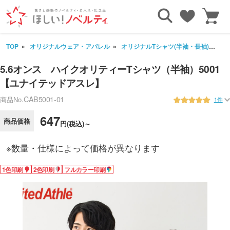
TOP
オリジナルウェア・アパレル
オリジナルTシャツ(半袖・長袖)
5
5.6オンス ハイクオリティーTシャツ（半袖）5001
【ユナイテッドアスレ】
CAB5001-01
商品No.
1件
647
商品価格
円(税込)～
※数量・仕様によって価格が異なります
1色印刷
2色印刷
フルカラー印刷