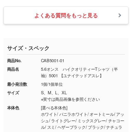
【返品・交換の対象】
す。→
詳しく見る
業日以内に担当スタッフよりメールにてご連絡
また、お選びいただいた印刷色が本体色に合わ
・お届け時に商品が損傷・故障している場合
いたします。
ない場合や仕上がりに影響しそうな場合は、ス
よくある質問をもっと見る
・ご注文と異なる商品が届いた場合
・1色印刷でグラデーションや濃淡を表現した
お急ぎの場合はお電話でのご質問も受け付けて
タッフから別の色をご案内することもございま
・印刷不良があった場合
い
おります。下記電話番号までお問い合わせくだ
す。
※印刷不良は原則として“再印刷”でご対応させ
網点という技法で濃淡を表現することができま
さい。
ていただいております。
す。濃淡の差が分かるデータに調整いたしま
サイズ・スペック
※詳しくは「
商品の良品基準について
」をご覧
す。→
詳しく見る
TEL：0422-29-9911 営業時間10:00～
ください。
18:00(土日祝日除く)
商品No.
CAB5001-01
・コーポレートカラーを使って印刷したい／印
お問い合わせフォームはこちら
商品名
5.6オンス ハイクオリティーTシャツ（半
【返品・交換ができない場合】
刷色にこだわりがある
袖）5001 【ユナイテッドアスレ】
・お客様の元で商品を加工された場合、または
DIC・PANTONEなどのカラーチップの指定や、
最小発注数
1個/1個単位
商品が破損した場合
現物支給による色指定も承っております。→
詳
・商品到着後7日以上経過している場合
しく見る
サイズ
S、M、L、XL
※実寸は商品画像を参照ください
・お客様のご都合による返品・交換依頼(商
品・色・数量などの注文間違い等)
・背景がある画像からキャラクター部分だけを
本体色
[選べる本体色]
ホワイト/ バニラホワイト/ オートミール/ アッシュ/ ライトグレー/ ミックスグレー/ チャコール/ スミ/ ヘザーブラック/ ブラック/ ナチュラル/ サンドベージュ/ ライトベージュ/ サンドカーキ/ ライトイエロー/ イエロー/ カナリアイエロー/ バナナ/ ゴールド/ オレンジ/ ライトピンク/ ベビーピンク/ アプリコット/ ピンク/ トロピカルピンク/ ハイレッド/ レッド/ バーガンディ/ ダークブラウン/ メロン/ ミントグリーン/
使いたいです
シンプルな背景のデータや、使いたいキャラク
ター部分の輪郭がはっきりしているデータは切