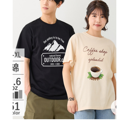
1
/
26