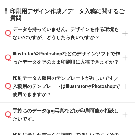
庫の有無によって異なります。正確な日程はス
営業日で出荷可能な商品もご用意しておりま
【箱入り】 商品がひとつずつ箱に入っていま
日本全国へお届けが可能です。なお、海外への
タッフまでお問い合わせください。
印刷用デザイン作成／データ入稿に関するご
す。>>
対象商品はこちら
す。(白箱、化粧箱、ブリスターパックなど)
直接納品は行っておりませんので予めご了承く
質問
※最短出荷日は商品によって異なります。各商
【袋入り】 商品がひとつずつ袋に入っていま
ださい。
また、商品ページ内の「出荷までのスケジュー
品ページにてご確認ください
す。(透明袋、デザイン袋など)
データを持っていません。デザインを作る環境も
ル」に注文予定日をご入力いただくと、おおよ
【個包装なし】 個包装がされていない状態で
ないのですが、どうしたら良いですか？
その締切日や出荷目安をご確認いただけます。
納品します。
商品在庫や印刷ラインを確保するためにも、商
※化粧箱から白箱への入れ替えや、オリジナル
IllustratorやPhotoshopなどのデザインソフトで作
品が決まりましたらお早めのご発注をお願いい
無料の「
デザインシミュレーター
」を使えば、
箱の作成は原則承っておりません。
たします。
ったデータをそのまま印刷用に入稿できますか？
PCやスマホから簡単にデザインを作成できま
す。スタンプやテンプレートも豊富なので、デ
※土日祝日を除く営業日換算です。
印刷データ入稿用のテンプレートが欲しいです／
ザインソフトがなくても安心です。
IllustratorやPhotoshop、CLIP STUDIOなどのデ
※沖縄・離島は追加日数がかかります。
入稿用のテンプレートはIllustratorやPhotoshopで
ザインソフトでこだわりのデザインを作成した
また、「
データ作成サービス
」もご利用いただ
使用できますか？
い方は、
完全データ入稿
がおすすめです。
けます。ご希望の文言・書体・印刷色をお知ら
「.ai」形式または「.psd」形式で保存し、お見
せいただければ、弊社にて無料でデザインデー
積・ご注文フォームにアップロードしてご入稿
手持ちのデータ(jpg写真など)が印刷可能か相談し
一部商品は入稿用テンプレートのご用意があり
タを1点作成いたします。
ください。
たいです。
ます。各商品ページの『印刷方法・テンプレー
ト』からダウンロードをお願いいたします。
ご入稿後は経験豊富なスタッフがデータに不備
印刷に適したデータに調整してほしいです／その