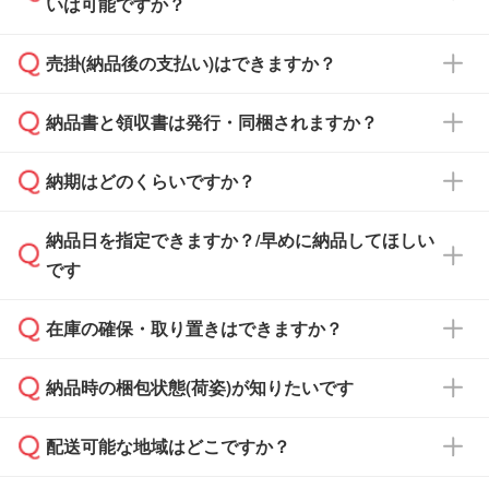
いは可能ですか？
雑状況によっては、お時間をいただくこともご
ざいます。予めご了承ください。土日祝日にご
売掛(納品後の支払い)はできますか？
依頼いただいた場合は、翌営業日以降のご連絡
銀行振込のみのご対応となります。
となります。
納品書と領収書は発行・同梱されますか？
基本的には先入金をお願いしておりますが、自
治体・行政機関・学校・病院・上場企業様 な
納期はどのくらいですか？
どの場合は、月末締め翌月末払いに対応可能で
納品書・領収書は ご依頼をいただいた場合の
す。
み発行しております。商品への同梱はしておら
納品日を指定できますか？/早めに納品してほしい
ず、通常はPDFデータをメール添付でお送りし
・印刷する場合(500個程度)
また、卒業・卒園記念品で対策委員会や個人様
です
ます。
ご入金、イメージ画像の校了から約2週間～2
からご注文いただく場合でも、お支払い元が学
原本の郵送をご希望の場合は、担当スタッフま
週間半でご納品いたします。
校や幼稚園・保育園であれば、同様の条件でご
たは注文フォームの『ご注文に関する備考欄』
在庫の確保・取り置きはできますか？
ご希望の納期がある場合は、お問い合わせ・お
対応できる場合がございます。
よりお知らせください。
・商品のみ注文する場合(サンプル購入を含む)
見積もり・ご注文時にその旨をお知らせくださ
ご希望の際は担当スタッフまでお気軽にご相談
ご入金確認後、1～2営業日で出荷いたしま
納品時の梱包状態(荷姿)が知りたいです
い。
ご入金確認後に在庫を確保し、注文確定のご連
ください。
す。
在庫状況や印刷スケジュールを確認のうえ、対
絡を致します。ご入金いただくまで在庫の確保
応が可能かご案内いたします。
配送可能な地域はどこですか？
はできかねますので予めご了承ください。
商品によって異なります。各ページにある商品
納期は商品や数量、印刷方法、ご納品場所、在
また、お急ぎで印刷をご希望の場合は、最短5
詳細の荷姿欄をご確認ください。