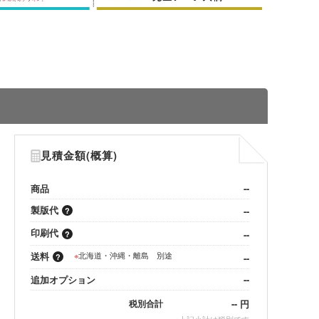
見積金額(概算)
商品
--
製版代
--
印刷代
--
送料
※
北海道・沖縄・離島 別途
--
追加オプション
--
--
円
税別合計
※
上記小計は税別です