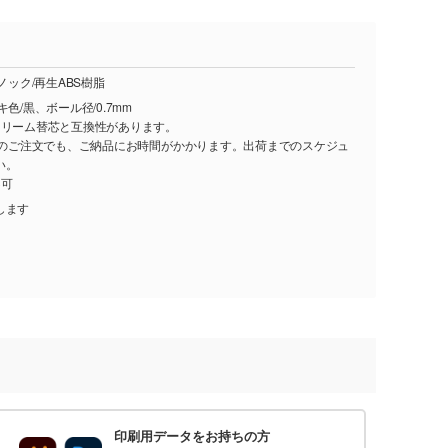
ノック/再生ABS樹脂
色/黒、ボール径/0.7mm
トリーム替芯と互換性があります。
し)のご注文でも、ご納品にお時間がかかります。出荷までのスケジュ
い。
不可
します
印刷用データをお持ちの方