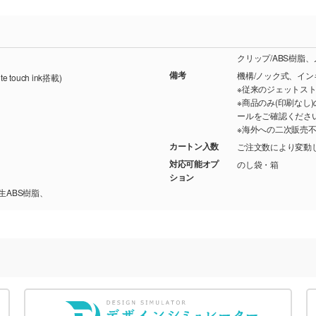
クリップ/ABS樹脂、
備考
機構/ノック式、インキ
touch ink搭載)
※従来のジェットス
※商品のみ(印刷な
ールをご確認くださ
※海外への二次販売
カートン入数
ご注文数により変動
対応可能オプ
のし袋・箱
ション
生ABS樹脂、