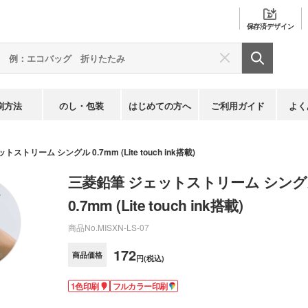
保存済
デザイン
刷方法
のし・包装
はじめての方へ
ご利用ガイド
よく
ストリーム シングル 0.7mm (Lite touch ink搭載)
三菱鉛筆 ジェットストリーム シン
0.7mm (Lite touch ink搭載)
商品No.
MISXN-LS-07
172
商品価格
円(税込)
1色印刷
フルカラー印刷