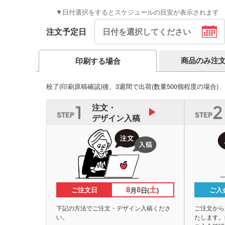
▼日付選択をするとスケジュールの目安が表示されます
注文予定日
商品のみ注
印刷する場合
校了(印刷原稿確認)後、3週間で出荷
(数量500個程度の場合)
注文・
デザイン入稿
8
8
土
ご注文日
ご入
月
日(
)
下記の方法でご注文・デザイン入稿くださ
ご注文から
い。
たします。