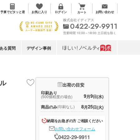
お気に入り
予算で
ピタッと君
ログイン
お問い合わせ
カート
株式会社イディアス
0422-29-9911
営業時間 10:00～18:00 土日祝を除く
ある質問
デザイン事例
グル
出荷の目安
印刷あり
9
9
月
日(水)
(500個程度の場合)
8
25
商品のみ
(印刷なし)
月
日(火)
納期をお急ぎの方 ご相談ください
お問い合わせフォーム
0422-29-9911