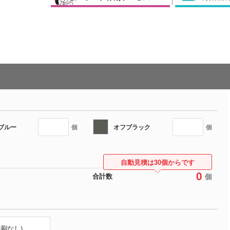
ブルー
オフブラック
個
個
自動見積は30個からです
0
個
合計数
印刷なし)