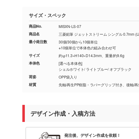
サイズ・スペック
商品No.
MISXN-LS-07
商品名
三菱鉛筆 ジェットストリーム シングル 0.7mm (Lite 
最小発注数
30個/30個から10個単位
※10個単位で本体色の組み合わせ可
サイズ
約φ11.3×H140×D14.3mm、重量/約9.6g
本体色
[選べる本体色]
シェルホワイト/ ライトブルー/ オフブラック
荷姿
OPP袋入り
材質
先軸/再生PP樹脂・ラバーグリップ付き、後軸/再
デザイン作成・入稿方法
発注後、デザイン作成を依頼！