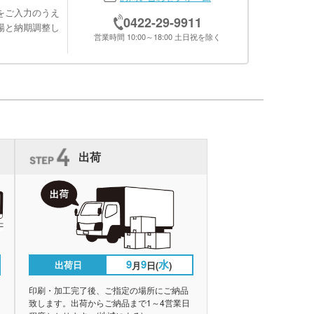
をご入力のうえ
0422-29-9911
場と納期調整し
営業時間 10:00～18:00 土日祝を除く
出荷
9
9
水
出荷日
月
日(
)
印刷・加工完了後、ご指定の場所にご納品
致します。出荷からご納品まで1～4営業日