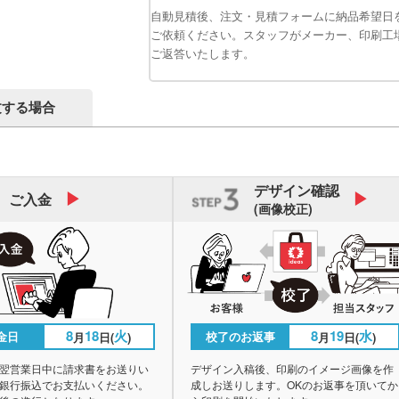
自動見積後、注文・見積フォームに納品希望日
ご依頼ください。スタッフがメーカー、印刷工
ご返答いたします。
文する場合
デザイン
確認
ご入金
(画像校正)
8
18
火
8
19
水
金日
校了のお返事
月
日(
)
月
日(
)
翌営業日中に請求書をお送りい
デザイン入稿後、印刷のイメージ画像を作
銀行振込でお支払いください。
成しお送りします。OKのお返事を頂いてか