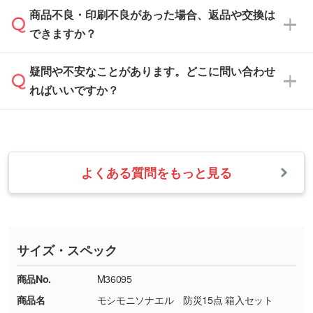
「
完全データ入稿
」をご参照ください。
しい
本体色がブラック、ネイビーなど濃色の場合は
商品不良・印刷不良があった場合、返品や交換は
営業日は平日の10:00～18:00で、土日祝日はお
解像度の低い画像や、手書きのイラスト、写真
白色か淡い色の印刷色をおすすめしておりま
できますか？
休みとなります。注文・見積・お問い合わせ
などを、印刷に適したベクターデータに変換し
す。
は、土日祝日でもお送りいただければ、出社後
ます。→
詳しく見る
本体色がナチュラルなど淡色の場合、印刷をく
疑問や不安なことがあります。どこに問い合わせ
速やかに対応いたします。
お手数をお掛けいたしますが、至急担当スタッ
っきりと目立たせたいときは濃い印刷色が、柔
ればいいですか？
フまでご連絡ください。商品の状況を確認し、
・フルカラーデータを1色に変換してほしい
らかい雰囲気にしたいときは淡い印刷色が映え
改めてご案内いたします。
シルク印刷、レーザー彫刻など印刷方法にあわ
ます。
せて、フルカラーのデータを1色になおしま
お問い合わせフォームをご利用ください。1営
【返品・交換の対象】
す。→
詳しく見る
業日以内に担当スタッフよりメールにてご連絡
また、お選びいただいた印刷色が本体色に合わ
・お届け時に商品が損傷・故障している場合
いたします。
ない場合や仕上がりに影響しそうな場合は、ス
よくある質問をもっと見る
・ご注文と異なる商品が届いた場合
・1色印刷でグラデーションや濃淡を表現した
お急ぎの場合はお電話でのご質問も受け付けて
タッフから別の色をご案内することもございま
・印刷不良があった場合
い
おります。下記電話番号までお問い合わせくだ
す。
※印刷不良は原則として“再印刷”でご対応させ
網点という技法で濃淡を表現することができま
さい。
ていただいております。
す。濃淡の差が分かるデータに調整いたしま
サイズ・スペック
※詳しくは「
商品の良品基準について
」をご覧
す。→
詳しく見る
TEL：0422-29-9911 営業時間10:00～
ください。
18:00(土日祝日除く)
商品No.
M36095
・コーポレートカラーを使って印刷したい／印
お問い合わせフォームはこちら
商品名
モシモニソナエル 防災15点 箱入セット
【返品・交換ができない場合】
刷色にこだわりがある