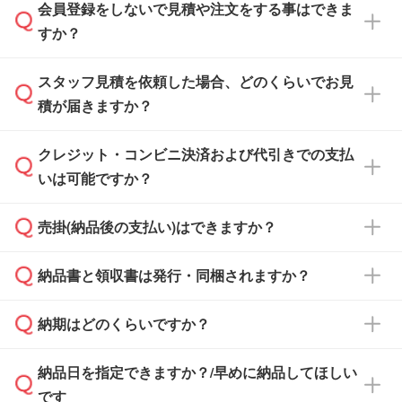
会員登録をしないで見積や注文をする事はできま
すか？
スタッフ見積を依頼した場合、どのくらいでお見
可能です。見積・注文フォームにて『ゲストの
積が届きますか？
まま進む』ボタンからお進みのうえ、ご依頼く
ださい。
クレジット・コンビニ決済および代引きでの支払
通常、翌営業日までにお送りしております。混
いは可能ですか？
雑状況によっては、お時間をいただくこともご
ざいます。予めご了承ください。土日祝日にご
売掛(納品後の支払い)はできますか？
依頼いただいた場合は、翌営業日以降のご連絡
銀行振込のみのご対応となります。
となります。
納品書と領収書は発行・同梱されますか？
基本的には先入金をお願いしておりますが、自
治体・行政機関・学校・病院・上場企業様 な
納期はどのくらいですか？
どの場合は、月末締め翌月末払いに対応可能で
納品書・領収書は ご依頼をいただいた場合の
す。
み発行しております。商品への同梱はしておら
納品日を指定できますか？/早めに納品してほしい
ず、通常はPDFデータをメール添付でお送りし
・印刷する場合(500個程度)
また、卒業・卒園記念品で対策委員会や個人様
です
ます。
ご入金、イメージ画像の校了から約2週間～2