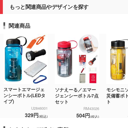
もっと関連商品やデザインを探す
関連商品
スマートエマージェ
ソナえーる／エマー
モシモニソ
ンシーボトル(LEDタ
ジェンシーボトル7点
災備蓄ボ
イプ)
セット
ト
U2846001
RM43026
329円
504円
(税込)
(税込)