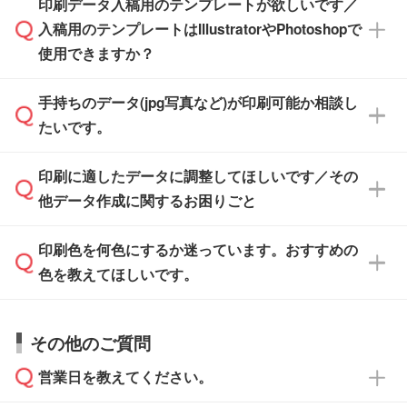
※土日祝日を除く営業日換算です。
印刷データ入稿用のテンプレートが欲しいです／
ザインソフトがなくても安心です。
IllustratorやPhotoshop、CLIP STUDIOなどのデ
※沖縄・離島は追加日数がかかります。
入稿用のテンプレートはIllustratorやPhotoshopで
ザインソフトでこだわりのデザインを作成した
また、「
データ作成サービス
」もご利用いただ
使用できますか？
い方は、
完全データ入稿
がおすすめです。
けます。ご希望の文言・書体・印刷色をお知ら
「.ai」形式または「.psd」形式で保存し、お見
せいただければ、弊社にて無料でデザインデー
積・ご注文フォームにアップロードしてご入稿
手持ちのデータ(jpg写真など)が印刷可能か相談し
一部商品は入稿用テンプレートのご用意があり
タを1点作成いたします。
ください。
たいです。
ます。各商品ページの『印刷方法・テンプレー
ト』からダウンロードをお願いいたします。
ご入稿後は経験豊富なスタッフがデータに不備
印刷に適したデータに調整してほしいです／その
入稿用のテンプレートはPDF形式ですが、
印刷に適したデータ・解像度かどうか、担当ス
がないかチェックし、お客様と確認してから印
IllustratorやPhotoshopで開いてご利用いただけ
他データ作成に関するお困りごと
タッフが事前に確認いたします。
刷に進みますので、ご安心ください。
ます。詳しい手順は「
入稿テンプレートの使い
データはお見積・ご注文・
お問い合わせフォー
方
」をご確認ください。
印刷色を何色にするか迷っています。おすすめの
ム
へ添付いただくか、担当スタッフ宛にメール
データ作成でお困りの際には、担当スタッフが
でお送りください。
色を教えてほしいです。
サポートいたしますのでお気軽にご相談くださ
仕上がりに影響しそうな点もチェックいたしま
い。
すので、データのご相談だけでもお気軽にお問
お問い合わせフォーム
や、見積/注文フォーム
お見積・ご注文・
お問い合わせフォーム
からご
その他のご質問
い合わせください。
から添付してお送りください。
相談いただきますと、担当スタッフがお客様の
ご希望や商品の本体色を確認し、印刷色をご提
営業日を教えてください。
なお、印刷用データの作り方に関する詳細は、
・解像度の低いデータをトレース/調整してほ
案させていただきます。