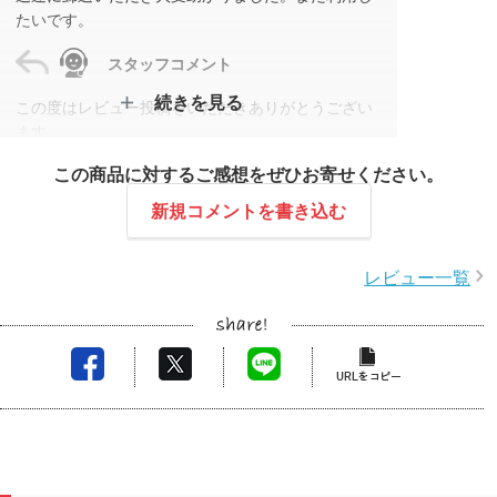
たいです。
スタッフコメント
続きを見る
この度はレビュー投稿をいただきありがとうござい
ます。
お客様向けノベルティとしてご購入いただいた商品
この商品に対するご感想をぜひお寄せください。
が多くの方のニーズに合い、集客にもつながったと
のお声を伺い、大変嬉しく存じます。
新規コメントを書き込む
また、3たくさんのリピートをいただいたことも重
ねて感謝申し上げます。
レビュー一覧
今後とも安心してご利用いただけるよう丁寧な対応
を続けてまいります。またのご利用を心よりお待ち
しております。