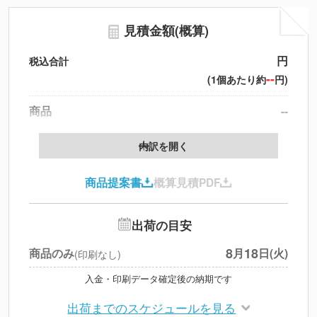
見積金額(概算)
円
税込合計
--
(1個あたり約
円)
商品
--
送料
--
※
北海道・沖縄・離島 別途
内訳を開く
円
税別合計
商品提案書
概算見積PDF
※
上記小計は税別です
出荷の目安
8
18
商品のみ
月
日(火)
(印刷なし)
入金・印刷データ確定後の納期です
出荷までのスケジュールを見る