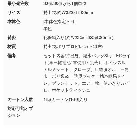
最小発注数
30個/30個から1個単位
・お客様の元で商品を加工された場合、または
DIC・PANTONEなどのカラーチップの指定や、
商品が破損した場合
現物支給による色指定も承っております。→
詳
サイズ
持出袋/約W320×H400mm
・商品到着後7日以上経過している場合
しく見る
本体色
[本体色指定不可]
・お客様のご都合による返品・交換依頼(商
単色
品・色・数量などの注文間違い等)
・背景がある画像からキャラクター部分だけを
荷姿
化粧箱入り(約Ｗ235×H325×D95mm)
使いたいです
材質
持出袋/ポリプロピレン(不織布)
シンプルな背景のデータや、使いたいキャラク
備考
セット内容/持出袋、給水バッグ3L、LEDライ
ター部分の輪郭がはっきりしているデータは切
ト(単三乾電池1本使用・別売)、ホイッスル、
り抜き処理が可能です。→
詳しく見る
アルミシート、グローブ、圧縮タオル、三角
巾、ポリ袋×3、防災ブック、携帯簡易トイ
・持っているデータの背景が足りない／塗り足
レ、ブランケット、エアー枕、使いきりカイ
しの作り方が分からない
ロ、ポケットティッシュ
印刷したいデータが印刷範囲よりも小さい場
カートン入数
1箱(カートン)16個入り
合、シンプルな色・柄の背景であれば拡張が可
対応可能オプ
能です。→
詳しく見る
ション
・デザインにQRコードを入れたい／QRコード
を生成してほしい