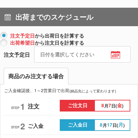
出荷までのスケジュール
注文予定日
から出荷日を計算する
出荷希望日
から注文日を計算する
注文予定日
商品のみ注文する場合
ご入金確認後、1～2営業日で出荷
(納品先によって変わります)
1
ご注文日
8
7
金
注文
月
日(
)
STEP
2
ご入金日
8
17
月
月
日(
)
ご入金
STEP