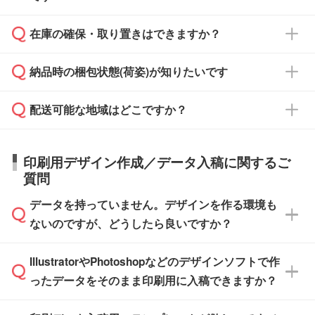
からご注文いただく場合でも、お支払い元が学
原本の郵送をご希望の場合は、担当スタッフま
週間半でご納品いたします。
校や幼稚園・保育園であれば、同様の条件でご
たは注文フォームの『ご注文に関する備考欄』
在庫の確保・取り置きはできますか？
ご希望の納期がある場合は、お問い合わせ・お
対応できる場合がございます。
よりお知らせください。
・商品のみ注文する場合(サンプル購入を含む)
見積もり・ご注文時にその旨をお知らせくださ
ご希望の際は担当スタッフまでお気軽にご相談
ご入金確認後、1～2営業日で出荷いたしま
納品時の梱包状態(荷姿)が知りたいです
い。
ご入金確認後に在庫を確保し、注文確定のご連
ください。
す。
在庫状況や印刷スケジュールを確認のうえ、対
絡を致します。ご入金いただくまで在庫の確保
応が可能かご案内いたします。
配送可能な地域はどこですか？
はできかねますので予めご了承ください。
商品によって異なります。各ページにある商品
納期は商品や数量、印刷方法、ご納品場所、在
また、お急ぎで印刷をご希望の場合は、最短5
詳細の荷姿欄をご確認ください。
庫の有無によって異なります。正確な日程はス
営業日で出荷可能な商品もご用意しておりま
【箱入り】 商品がひとつずつ箱に入っていま
日本全国へお届けが可能です。なお、海外への
タッフまでお問い合わせください。
印刷用デザイン作成／データ入稿に関するご
す。>>
対象商品はこちら
す。(白箱、化粧箱、ブリスターパックなど)
直接納品は行っておりませんので予めご了承く
質問
※最短出荷日は商品によって異なります。各商
【袋入り】 商品がひとつずつ袋に入っていま
ださい。
また、商品ページ内の「出荷までのスケジュー
品ページにてご確認ください
す。(透明袋、デザイン袋など)
データを持っていません。デザインを作る環境も
ル」に注文予定日をご入力いただくと、おおよ
【個包装なし】 個包装がされていない状態で
ないのですが、どうしたら良いですか？
その締切日や出荷目安をご確認いただけます。
納品します。
商品在庫や印刷ラインを確保するためにも、商
※化粧箱から白箱への入れ替えや、オリジナル
IllustratorやPhotoshopなどのデザインソフトで作
品が決まりましたらお早めのご発注をお願いい
無料の「
デザインシミュレーター
」を使えば、
箱の作成は原則承っておりません。
たします。
ったデータをそのまま印刷用に入稿できますか？
PCやスマホから簡単にデザインを作成できま
す。スタンプやテンプレートも豊富なので、デ