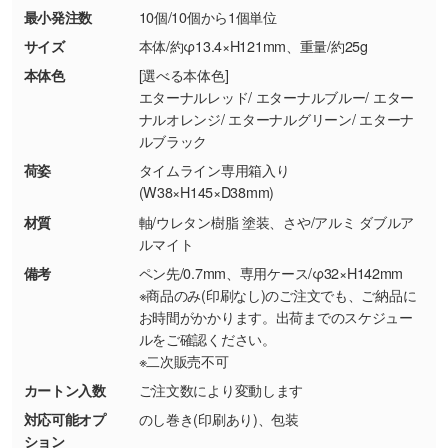
最小発注数
10個/10個から1個単位
・お客様の元で商品を加工された場合、または
DIC・PANTONEなどのカラーチップの指定や、
商品が破損した場合
現物支給による色指定も承っております。→
詳
サイズ
本体/約φ13.4×H121mm、重量/約25g
・商品到着後7日以上経過している場合
しく見る
本体色
[選べる本体色]
・お客様のご都合による返品・交換依頼(商
エターナルレッド/ エターナルブルー/ エター
品・色・数量などの注文間違い等)
・背景がある画像からキャラクター部分だけを
ナルオレンジ/ エターナルグリーン/ エターナ
ルブラック
使いたいです
シンプルな背景のデータや、使いたいキャラク
荷姿
タイムライン専用箱入り
ター部分の輪郭がはっきりしているデータは切
(W38×H145×D38mm)
り抜き処理が可能です。→
詳しく見る
材質
軸/ウレタン樹脂 塗装、さや/アルミ ダブルア
ルマイト
・持っているデータの背景が足りない／塗り足
備考
ペン先/0.7mm、専用ケース/φ32×H142mm
しの作り方が分からない
※商品のみ(印刷なし)のご注文でも、ご納品に
お時間がかかります。出荷までのスケジュー
印刷したいデータが印刷範囲よりも小さい場
ルをご確認ください。
合、シンプルな色・柄の背景であれば拡張が可
※二次販売不可
能です。→
詳しく見る
カートン入数
ご注文数により変動します
・デザインにQRコードを入れたい／QRコード
対応可能オプ
のし巻き(印刷あり)、包装
ション
を生成してほしい