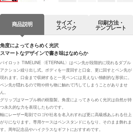
サイズ・
印刷方法・
商品説明
スペック
テンプレート
角度によってきらめく光沢
スマートなデザインで書き味はなめらか
パイロット TIMELINE〈ETERNAL〉はペン先が段階的に現れるダブル
アクション繰り出し式。ボディを一度回すと口金、更に回すとペン先が
現れます。口金まで収納すると一見ペンには見えない独創的な形状に。
ペン先が隠れるので鞄や持ち物に触れて汚してしまうことがありませ
ん。
グリップはマーブル柄の樹脂製。角度によってきらめく光沢は自然が持
つ永久的な力を表現したものです。
軸にレーザー彫刻でロゴや社名を名入れすれば更に高級感あふれる仕上
がりになります。専用ケースはペンスタンドにもなり、そのまま飾れま
す。周年記念品やハイクラスなギフトにおすすめです。