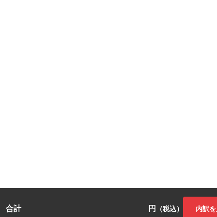
合計
円
内訳を
（税込）