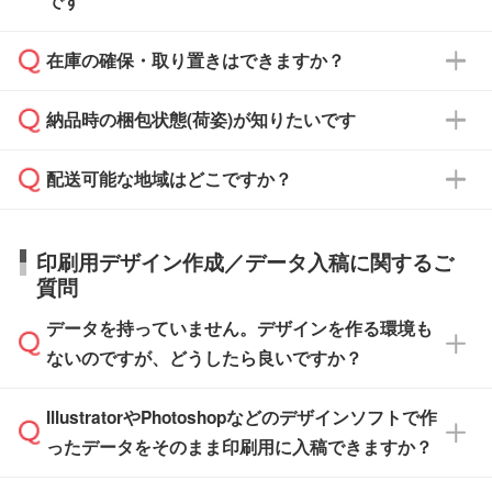
です
ます。
ご入金、イメージ画像の校了から約2週間～2
からご注文いただく場合でも、お支払い元が学
原本の郵送をご希望の場合は、担当スタッフま
週間半でご納品いたします。
校や幼稚園・保育園であれば、同様の条件でご
たは注文フォームの『ご注文に関する備考欄』
在庫の確保・取り置きはできますか？
ご希望の納期がある場合は、お問い合わせ・お
対応できる場合がございます。
よりお知らせください。
・商品のみ注文する場合(サンプル購入を含む)
見積もり・ご注文時にその旨をお知らせくださ
ご希望の際は担当スタッフまでお気軽にご相談
ご入金確認後、1～2営業日で出荷いたしま
納品時の梱包状態(荷姿)が知りたいです
い。
ご入金確認後に在庫を確保し、注文確定のご連
ください。
す。
在庫状況や印刷スケジュールを確認のうえ、対
絡を致します。ご入金いただくまで在庫の確保
応が可能かご案内いたします。
配送可能な地域はどこですか？
はできかねますので予めご了承ください。
商品によって異なります。各ページにある商品
納期は商品や数量、印刷方法、ご納品場所、在
また、お急ぎで印刷をご希望の場合は、最短5
詳細の荷姿欄をご確認ください。
庫の有無によって異なります。正確な日程はス
営業日で出荷可能な商品もご用意しておりま
【箱入り】 商品がひとつずつ箱に入っていま
日本全国へお届けが可能です。なお、海外への
タッフまでお問い合わせください。
印刷用デザイン作成／データ入稿に関するご
す。>>
対象商品はこちら
す。(白箱、化粧箱、ブリスターパックなど)
直接納品は行っておりませんので予めご了承く
質問
※最短出荷日は商品によって異なります。各商
【袋入り】 商品がひとつずつ袋に入っていま
ださい。
また、商品ページ内の「出荷までのスケジュー
品ページにてご確認ください
す。(透明袋、デザイン袋など)
データを持っていません。デザインを作る環境も
ル」に注文予定日をご入力いただくと、おおよ
【個包装なし】 個包装がされていない状態で
ないのですが、どうしたら良いですか？
その締切日や出荷目安をご確認いただけます。
納品します。
商品在庫や印刷ラインを確保するためにも、商
※化粧箱から白箱への入れ替えや、オリジナル
IllustratorやPhotoshopなどのデザインソフトで作
品が決まりましたらお早めのご発注をお願いい
無料の「
デザインシミュレーター
」を使えば、
箱の作成は原則承っておりません。
たします。
ったデータをそのまま印刷用に入稿できますか？
PCやスマホから簡単にデザインを作成できま
す。スタンプやテンプレートも豊富なので、デ