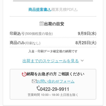
印刷代
--
商品提案書
概算見積PDF
送料
--
※
北海道・沖縄・離島 別途
追加オプション
--
出荷の目安
円
税別合計
9
9
印刷あり
月
日(水)
(500個程度の場合)
※
上記小計は税別です
8
25
商品のみ
月
日(火)
(印刷なし)
入金・印刷データ確定後の納期です
出荷までのスケジュールを見る
納期をお急ぎの方 ご相談ください
お問い合わせフォーム
0422-29-9911
営業時間 10:00～18:00 土日祝を除く