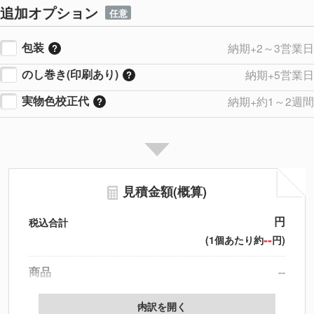
追加オプション
任意
包装
納期+2～3営業日
のし巻き(印刷あり)
納期+5営業日
実物色校正代
納期+約1～2週間
見積金額(概算)
円
税込合計
--
(1個あたり約
円)
商品
--
製版代
--
内訳を開く