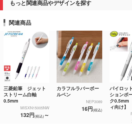
もっと関連商品やデザインを探す
関連商品
パイロッ
三菱鉛筆 ジェット
カラフルラバーボー
ションボ
ストリーム白軸
ルペン
ク0.5m
0.5mm
NEP3089
ィ向け】
16円
MISXN15005NW
(税込)
132円
～
(税込)