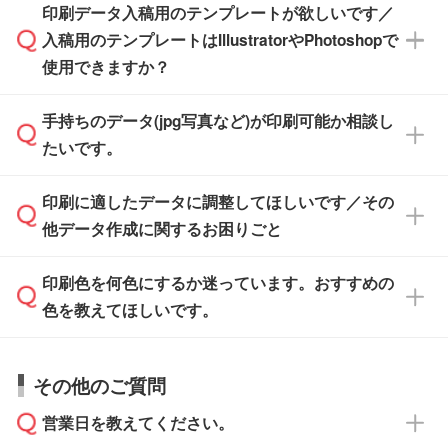
※土日祝日を除く営業日換算です。
印刷データ入稿用のテンプレートが欲しいです／
ザインソフトがなくても安心です。
IllustratorやPhotoshop、CLIP STUDIOなどのデ
※沖縄・離島は追加日数がかかります。
入稿用のテンプレートはIllustratorやPhotoshopで
ザインソフトでこだわりのデザインを作成した
また、「
データ作成サービス
」もご利用いただ
使用できますか？
い方は、
完全データ入稿
がおすすめです。
けます。ご希望の文言・書体・印刷色をお知ら
「.ai」形式または「.psd」形式で保存し、お見
せいただければ、弊社にて無料でデザインデー
積・ご注文フォームにアップロードしてご入稿
手持ちのデータ(jpg写真など)が印刷可能か相談し
一部商品は入稿用テンプレートのご用意があり
タを1点作成いたします。
ください。
たいです。
ます。各商品ページの『印刷方法・テンプレー
ト』からダウンロードをお願いいたします。
ご入稿後は経験豊富なスタッフがデータに不備
印刷に適したデータに調整してほしいです／その
入稿用のテンプレートはPDF形式ですが、
印刷に適したデータ・解像度かどうか、担当ス
がないかチェックし、お客様と確認してから印
IllustratorやPhotoshopで開いてご利用いただけ
他データ作成に関するお困りごと
タッフが事前に確認いたします。
刷に進みますので、ご安心ください。
ます。詳しい手順は「
入稿テンプレートの使い
データはお見積・ご注文・
お問い合わせフォー
方
」をご確認ください。
印刷色を何色にするか迷っています。おすすめの
ム
へ添付いただくか、担当スタッフ宛にメール
データ作成でお困りの際には、担当スタッフが
でお送りください。
色を教えてほしいです。
サポートいたしますのでお気軽にご相談くださ
仕上がりに影響しそうな点もチェックいたしま
い。
すので、データのご相談だけでもお気軽にお問
お問い合わせフォーム
や、見積/注文フォーム
お見積・ご注文・
お問い合わせフォーム
からご
その他のご質問
い合わせください。
から添付してお送りください。
相談いただきますと、担当スタッフがお客様の
ご希望や商品の本体色を確認し、印刷色をご提
営業日を教えてください。
なお、印刷用データの作り方に関する詳細は、
・解像度の低いデータをトレース/調整してほ
案させていただきます。