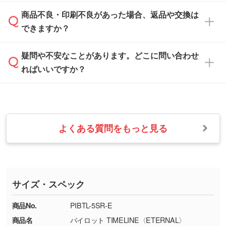
「
完全データ入稿
」をご参照ください。
しい
本体色がブラック、ネイビーなど濃色の場合は
商品不良・印刷不良があった場合、返品や交換は
営業日は平日の10:00～18:00で、土日祝日はお
解像度の低い画像や、手書きのイラスト、写真
白色か淡い色の印刷色をおすすめしておりま
できますか？
休みとなります。注文・見積・お問い合わせ
などを、印刷に適したベクターデータに変換し
す。
は、土日祝日でもお送りいただければ、出社後
ます。→
詳しく見る
本体色がナチュラルなど淡色の場合、印刷をく
疑問や不安なことがあります。どこに問い合わせ
速やかに対応いたします。
お手数をお掛けいたしますが、至急担当スタッ
っきりと目立たせたいときは濃い印刷色が、柔
ればいいですか？
フまでご連絡ください。商品の状況を確認し、
・フルカラーデータを1色に変換してほしい
らかい雰囲気にしたいときは淡い印刷色が映え
改めてご案内いたします。
シルク印刷、レーザー彫刻など印刷方法にあわ
ます。
せて、フルカラーのデータを1色になおしま
お問い合わせフォームをご利用ください。1営
【返品・交換の対象】
す。→
詳しく見る
業日以内に担当スタッフよりメールにてご連絡
また、お選びいただいた印刷色が本体色に合わ
・お届け時に商品が損傷・故障している場合
いたします。
ない場合や仕上がりに影響しそうな場合は、ス
よくある質問をもっと見る
・ご注文と異なる商品が届いた場合
・1色印刷でグラデーションや濃淡を表現した
お急ぎの場合はお電話でのご質問も受け付けて
タッフから別の色をご案内することもございま
・印刷不良があった場合
い
おります。下記電話番号までお問い合わせくだ
す。
※印刷不良は原則として“再印刷”でご対応させ
網点という技法で濃淡を表現することができま
さい。
ていただいております。
す。濃淡の差が分かるデータに調整いたしま
サイズ・スペック
※詳しくは「
商品の良品基準について
」をご覧
す。→
詳しく見る
TEL：0422-29-9911 営業時間10:00～
ください。
18:00(土日祝日除く)
商品No.
PIBTL-5SR-E
・コーポレートカラーを使って印刷したい／印
お問い合わせフォームはこちら
商品名
パイロット TIMELINE〈ETERNAL〉
【返品・交換ができない場合】
刷色にこだわりがある