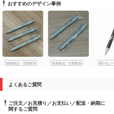
おすすめのデザイン事例
挨拶粗品・営業配布
挨拶粗品・営業配布
展示会ノ
よくあるご質問
ご注文／お見積り／お支払い／配送・納期に
関するご質問