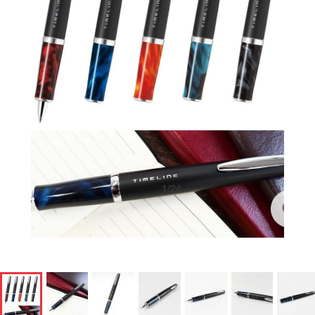
1
/
24