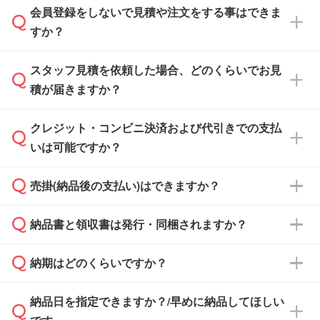
会員登録をしないで見積や注文をする事はできま
すか？
スタッフ見積を依頼した場合、どのくらいでお見
可能です。見積・注文フォームにて『ゲストの
積が届きますか？
まま進む』ボタンからお進みのうえ、ご依頼く
ださい。
クレジット・コンビニ決済および代引きでの支払
通常、翌営業日までにお送りしております。混
いは可能ですか？
雑状況によっては、お時間をいただくこともご
ざいます。予めご了承ください。土日祝日にご
売掛(納品後の支払い)はできますか？
依頼いただいた場合は、翌営業日以降のご連絡
銀行振込のみのご対応となります。
となります。
納品書と領収書は発行・同梱されますか？
基本的には先入金をお願いしておりますが、自
治体・行政機関・学校・病院・上場企業様 な
納期はどのくらいですか？
どの場合は、月末締め翌月末払いに対応可能で
納品書・領収書は ご依頼をいただいた場合の
す。
み発行しております。商品への同梱はしておら
納品日を指定できますか？/早めに納品してほしい
ず、通常はPDFデータをメール添付でお送りし
・印刷する場合(500個程度)
また、卒業・卒園記念品で対策委員会や個人様