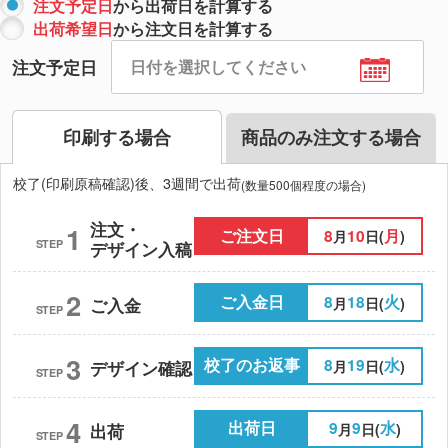
注文予定日
から出荷日を計算する
出荷希望日
から注文日を計算する
注文予定日
印刷する場合
商品のみ注文する場合
校了(印刷原稿確認)後、3週間で出荷
(数量500個程度の場合)
注文・
1
ご注文日
8
10
月
月
日(
)
STEP
デザイン入稿
2
ご入金日
8
18
火
月
日(
)
ご入金
STEP
3
校了のお返事
8
19
水
月
日(
)
デザイン確認
STEP
4
出荷日
9
9
水
月
日(
)
出荷
STEP