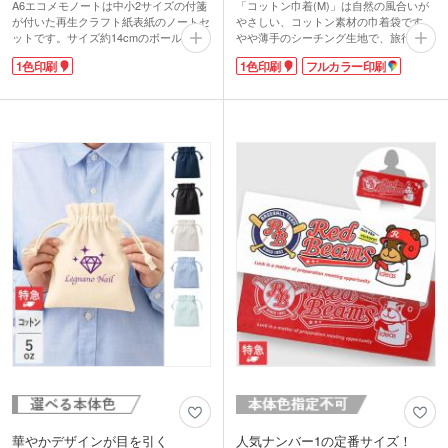
A6エコメモノートは中小2サイズの付箋
「コットン巾着(M)」は自然の風合いが
が付いた再生クラフト紙表紙のノートセ
やさしい、コットン素材の巾着袋です。
ットです。サイズ約14cmのボールペン
やや薄手のシーチング生地で、旅行用の
付きで、これ一つでメモ書きが完了!無
化粧品や、小物をまとめるのにちょうど
1色印刷
1色印刷
フルカラー印刷
地の再生紙メモも約50枚付いているの
よい大きさです。シンプルな巾着タイプ
で、会議や打ち合わせにこれ一つ持って
は、デイリー使いにぴったり。
いけばばっちりですね。
1色印刷・フルカラーの印刷ができるの
見た目もオシャレに組み合わせたことで
で、イラストやロゴをいれたかわいいオ
印象度はググッとUP!実用度が高いノベ
リジナル巾着が制作できます。周年記念
ルティは効果的な販促が期待できます
やキャンペーンプレゼント用にショップ
よ!
の商品パッケージ・ギフト包装用にもお
すすめです。カラフルな5色からお選び
いただけ、小ロットでの注文も可能で
す。
華やかデザインが目を引く
人気ナンバー1の定番サイズ！