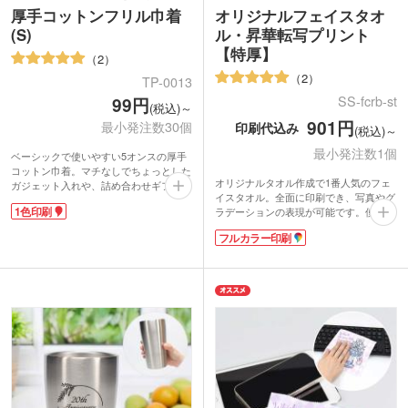
厚手コットンフリル巾着
オリジナルフェイスタオ
(S)
ル・昇華転写プリント
【特厚】
2
2
TP-0013
SS-fcrb-st
99円
(税込)～
901円
最小発注数30個
印刷代込み
(税込)～
最小発注数1個
ベーシックで使いやすい5オンスの厚手
コットン巾着。マチなしでちょっとした
オリジナルタオル作成で1番人気のフェ
ガジェット入れや、詰め合わせギフト用
イスタオル。全面に印刷でき、写真やグ
袋にぴったりです。紐部分は共生地を使
1色印刷
ラデーションの表現が可能です。使い勝
用。高級感のある印象です。
手の良い定番サイズは、部活のチームタ
1色ロゴ印刷でオリジナル巾着を製作で
フルカラー印刷
オルや応援グッズ、卒業記念品、アーテ
きます。コスメショップの周年記念や購
ィストグッズの製作におすすめ。
入特典など、貰って嬉しいノベルティで
表面はなめらかさが特徴のラビットタッ
す。
チ、裏面は吸水性のあるコットン素材を
使用。しっかり厚みのある特厚タイプで
す。表示価格は印刷代込みの格安価格！
フルカラーのデザインも1色のデザイン
も同価格でご対応。1枚からの小ロット
でご注文いただけます。