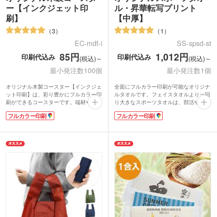
ー【インクジェット印
ル・昇華転写プリント
刷】
【中厚】
3
1
EC-mdf-i
SS-spsd-st
85円
1,012円
印刷代込み
印刷代込み
(税込)～
(税込)～
最小発注数100個
最小発注数1個
オリジナル木製コースター【インクジェ
全面にフルカラー印刷が可能なオリジナ
ット印刷】は、彩り豊かにフルカラー印
ルタオルです。フェイスタオルより一回
刷ができるコースターです。端材や間伐
り大きなスポーツタオルは、部活やトレ
材といった廃棄されるはずの木材を繊維
ーニングの汗拭きタオルにぴったり。肩
フルカラー印刷
フルカラー印刷
化し、圧縮したファイバーボード(MDF)
に掛けて日焼けや防寒対策のアイテムと
素材を使用。環境に優しい再利用資源で
しても活躍するので、フェスや屋外イベ
作られたエコなアイテムです。反り・割
ントのオリジナルグッズにもおすすめで
れが起きにくく軽いのが特徴です。木の
す。
温もりはそのままに、木目がないので印
かさばりにくい中厚タイプは表面がマイ
刷が映えます。パッと目を惹くノベルテ
クロファイバー素材、裏面に吸水性のあ
ィはインパクト抜群です。
るコットン素材を使用しています。表示
キャンペーン特典や来場者プレゼントに
価格は印刷代こみの安心価格！1色もフ
人気。イラストやイベントロゴを印刷し
ルカラーも同じ価格でご対応。1個から
てアーティストグッズや同人ノベルティ
ご注文いただけます。
を作れます。