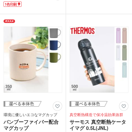
く、冷たいものは結露しにくい二重構造
印刷可能です。綴り数もお選びいただけ
1色印刷
になっています。開け閉めラクラクなフ
ます。
ラップ付きのフタが使いやすいポイン
使い勝手のいいスクエア形状の付箋は、
ト。ホコリなどが入りにくく、飲み口か
オンオフ問わず普段使いに便利。展示会
らはこぼれにくいです。フラップは後ろ
やオープンキャンパスの来場ノベルテ
に倒して固定もできます。
ィ、卒業記念品や施設のオープン記念品
1色で名入れが可能です。カフェのロゴ
など幅広いシーンで配布できます。ポス
を印刷してオープン記念や周年記念のノ
トインできるサイズなので資料などと一
ベルティにおすすめです。
緒に気軽に郵送も可能です。
環境に優しいエコなマグカップ
真空断熱構造で保冷温効果抜群
バンブーファイバー配合
サーモス 真空断熱ケータ
マグカップ
イマグ 0.5L(JNL)