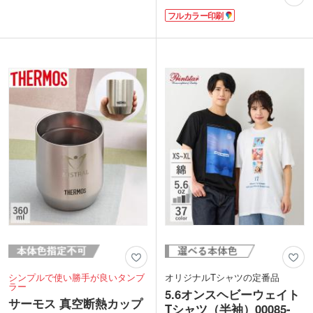
超極細繊維マルチクロスです。メガネ拭
体が熱くなりにくく、持ちやすいタンブ
フルカラー印刷
きやスマホ拭き、ガラス面の油膜も乾拭
ラーです。
きするだけでキレイになります。水洗い
450mlと大きめサイズでも、温度が長持
もOK!吸水量は綿の約3倍、速乾性に優
ちするので長い時間美味しいままで楽し
れているのでお手入れ簡単です。
めますね。
全面にフルカラー印刷可能で販促効果抜
シンプルデザインなのでお名入れ部分が
群!ポストインも可能なので非接触ノベ
目立ち、開業記念や周年記念などロゴが
ルティとしても人気です。キャンペーン
映えるので、もらっても喜ばれ長く愛用
特典や来場者プレゼント、アーティスト
される人気の商品です。
やキャラクターグッズ制作、同人イベン
トなど幅広いシーンでおすすめです。
シンプルで使い勝手が良いタンブ
オリジナルTシャツの定番品
ラー
5.6オンスヘビーウェイト
サーモス 真空断熱カップ
Tシャツ（半袖）00085-