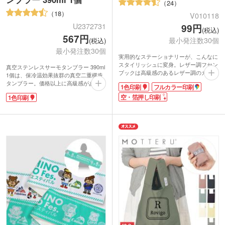
24
18
V010118
U2372731
99円
(税込)
567円
最小発注数30個
(税込)
最小発注数30個
実用的なステーショナリーが、こんなに
スタイリッシュに変身。レザー調フセン
真空ステンレスサーモタンブラー 390ml
ブックは高級感のあるレザー調のカバー
1個は、保冷温効果抜群の真空二重構造
に、5色2サイズの付箋メモをセットしま
タンブラー。価格以上に高級感があり、
1色印刷
フルカラー印刷
した。
ご成約記念品などのノベルティに大人気
シンプルなカバーに企業ロゴが映え、営
空・箔押し印刷
1色印刷
です。手に馴染む安定感ある丸みをおび
業用ノベルティとしてPR効果も抜群。
たフォルム。幅の広い口径で飲みやす
オリジナル名入れは30個からの小ロット
く、大きな氷もすんなり入ります。冷た
対応可能です!
い缶ビール1本が泡ごと楽しめる、容量
1色印刷・箔押し・フルカラー印刷で、
390mlです。ゴージャスで光沢感あるシ
お持ちのロゴ・文字・イラストを印刷い
ャンパンゴールド・ネイビー・ブラッ
たします。学生から社会人、主婦の方ま
ク・モカブラウン4色からお選びいただ
で、どなたにも喜ばれるお役立ちアイテ
けます。
ム。適度な粘着力、書きやすい紙質・色
とサイズで、スタッフからの支持も熱い
大人気ふせんです。