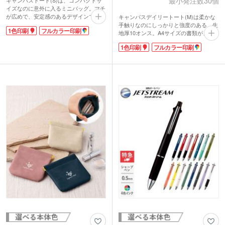
最小発注数30個
キャンバストート(S)は、コンパクトサ
イズなのに意外に入るミニバッグ。マチ
が広めで、安定感のあるデザインです。
キャンバスデイリートート(M)は柔かな
お弁当や小物などの持ち歩きにいかが。
手触りなのにしっかりと強度のある、生
1色印刷
フルカラー印刷
しっかりした生地でコットン100%のナ
地厚10オンス。A4サイズの書類がきっ
チュラルな風合いが楽しめます。カラー
ちり収納できる肩掛けバッグです。荷物
1色印刷
フルカラー印刷
バリエーションが豊富なので、企業カラ
が多い日の通勤・通学のサブバッグ、レ
ーやイベント・展示会のイメージカラー
ッスンバッグにどうぞ。
にあわせてバッグを選ぶことができま
ベーシックカラーからトレンドのくすみ
す。
カラーまで揃ったカラフルな色展開。企
印刷面が広いためPR効果も抜群。社名
業カラーやイベント・展示会のイメージ
やロゴを名入れしたオリジナルエコバッ
カラーにあわせて選ぶことができます。
グは、小ロットでも制作可能です。
印刷面が広いのでPR効果も抜群です
よ。