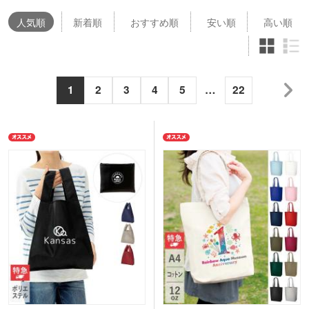
人気
順
新着順
おすすめ順
安い順
高い順
1
2
3
4
5
…
22