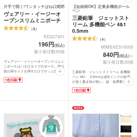
片手で開く!ワンタッチばね口開閉
【短納期OK】定番多機能ボール
ペン
ヴェアリー・イージーオ
三菱鉛筆 ジェットスト
ープンスリムミニポーチ
リーム 多機能ペン 4&1
8
0.5mm
KD227301
4
196円
(税込)
MIMSXE510005
最小発注数30個
840円
(税込)～
最小発注数30個
ヴェアリー・イージーオープンスリムミ
ニポーチはバネ口タイプのポーチ。開口
部の両サイドを押すだけでサッと開くと
三菱鉛筆 ジェットストリーム 多機能
こができます。口紅・ハンドクリームの
ペン 4&1 0.5mmは油性インクの粘度
1色印刷
コスメの他、スマホケーブルやイヤホン
が低く書き味が軽い、超・低摩擦ジェッ
等のガジェット、小銭などバッグの中で
トストリームインク搭載。くっきりと濃
1色印刷
散らかりやすい小物入れにもぴったりで
い描線なのに優れた速乾性なので、手が
す。柔らかいPVC生地のお洒落な見た目
汚れるというストレスがなくインクの裏
で、アパレル関係のオリジナルノベルテ
写りもありません。人気の高い0.5mmの
ィにおすすめです。
4色ボールペンとシャープペンシルが一
1色印刷が可能なので、ショップの購
緒になってこの価格も嬉しいですね!
入・入会特典などのグッズ製作にいかが
軸径が太く印刷範囲が広めなので、ロゴ
でしょうか。
印刷が目立つオリジナルペンを制作でき
ます。また、おしゃれなオリジナルパッ
ケージにも対応。記念品やプレゼントな
どに喜ばれる自慢の多機能ペンです。