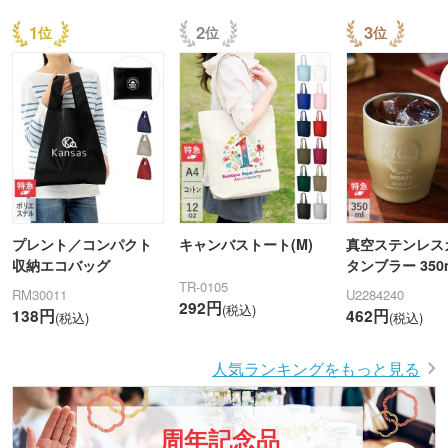
1
2
3
プレント／コンパクト
キャンバストート(M)
真空ステンレス
収納エコバッグ
タンブラー 350m
TR-0105
RM30011
U2284240
292円
(税込)
138円
462円
(税込)
(税込)
人気ランキングをもっと見る
周年記念品