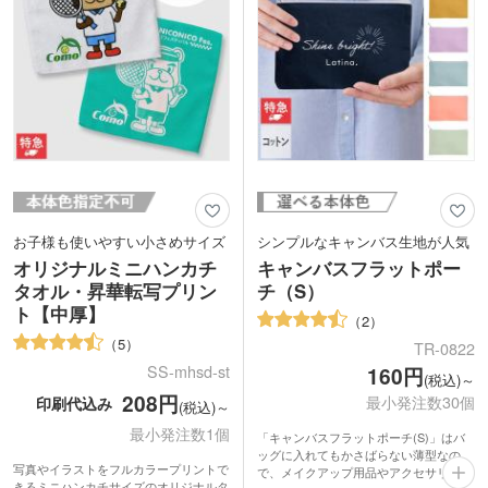
お子様も使いやすい小さめサイズ
シンプルなキャンバス生地が人気
オリジナルミニハンカチ
キャンバスフラットポー
タオル・昇華転写プリン
チ（S）
ト【中厚】
2
5
TR-0822
SS-mhsd-st
160円
(税込)～
208円
最小発注数30個
印刷代込み
(税込)～
最小発注数1個
「キャンバスフラットポーチ(S)」はバ
ッグに入れてもかさばらない薄型なの
写真やイラストをフルカラープリントで
で、メイクアップ用品やアクセサリー、
きるミニハンカチサイズのオリジナルタ