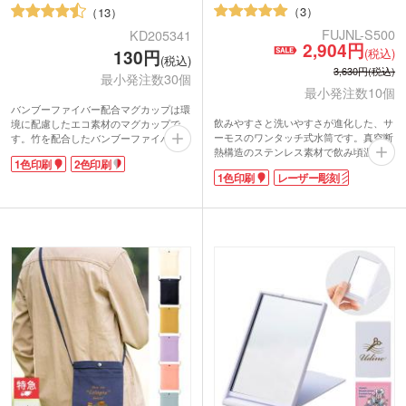
3
13
FUJNL-S500
KD205341
2,904円
(税込)
130円
(税込)
3,630円(税込)
最小発注数30個
最小発注数10個
バンブーファイバー配合マグカップは環
飲みやすさと洗いやすさが進化した、サ
境に配慮したエコ素材のマグカップで
ーモスのワンタッチ式水筒です。真空断
す。竹を配合したバンブーファイバー樹
熱構造のステンレス素材で飲み頃温度を
脂を使用しています。安価で軽量、割れ
1色印刷
2色印刷
キープ。唇にフィットしやすい形状なの
にくく繰り返し使えるのが魅力です。マ
1色印刷
レーザー彫刻
で、飲み心地抜群です。外して洗えるパ
ットな質感と竹繊維の風合いがお洒落!
ーツや食洗機対応で衛生的。容量はペッ
環境保護に貢献できる素材で作られてい
トボトル1本分と同じ500mlです。年代問
るので、イベントや展示会での企業アピ
わず使いやすく、周年記念品や卒業記念
ールに効果的です。
品の名入れにおすすめ。
名入れは1色・2色印刷で可愛くワンポイ
ントを入れたり、回転シルク印刷でぐる
動画提供 : THERMOS Official
っと大きく印刷したり、豊富な印刷方法
から選べます。お気に入りのデザインを
印刷してオリジナルマグカップを作成で
きます。