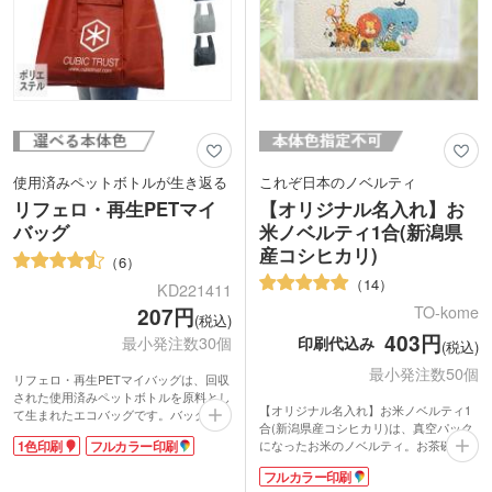
使用済みペットボトルが生き返る
これぞ日本のノベルティ
リフェロ・再生PETマイ
【オリジナル名入れ】お
バッグ
米ノベルティ1合(新潟県
産コシヒカリ)
6
14
KD221411
TO-kome
207円
(税込)
403円
印刷代込み
最小発注数30個
(税込)
最小発注数50個
リフェロ・再生PETマイバッグは、回収
された使用済みペットボトルを原料とし
【オリジナル名入れ】お米ノベルティ1
て生まれたエコバッグです。バッグ側面
合(新潟県産コシヒカリ)は、真空パック
には「プラスチック・スマート」賛同商
1色印刷
フルカラー印刷
になったお米のノベルティ。お茶碗約2
品の証であるタグつき。企業としてリサ
杯分の1合米を、美味しさそのままぎゅ
イクル意識の高さや環境問題への取り組
フルカラー印刷
っと真空圧縮!「五ツ星お米マイスタ
みをさりげなくアピールできますよ。