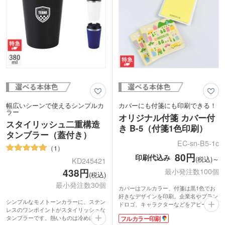
幅広いシーンで使えるシンプルカ
カバーにも付箋にも印刷できる！
ラー
オリジナル付箋 カバー付
スタイリッシュ二重構造
き B-5（付箋1色印刷）
タンブラー（蓋付き）
EC-sn-B5-1c
1
80円
印刷代込み
(税込)～
KD245421
438円
最小発注数100個
(税込)
最小発注数30個
カバーはフルカラー、付箋は黒1色でお
好きなデザインを印刷。企業名やブラン
シンプルなモノトーンカラーに、ステン
ドロゴ、キャラクターなどをアピールで
レスのワンポイントがスタイリッシュな
きるので、販促効果抜群なノベルティが
タンブラーです。熱いものは冷めにく
フルカラー印刷
制作できます。カバーの内側や裏面にも