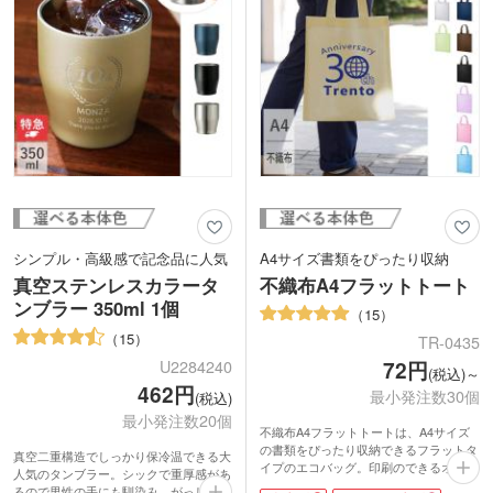
意識したノベルティは受け取る側から好
感触が得られますよ。
内ポケットかバッグ本体に1色・本体に
フルカラー印刷が可能です。お店のロゴ
やキャラクターを印刷したオリジナルエ
コバッグを作成してみてはいかがでしょ
うか?
シンプル・高級感で記念品に人気
A4サイズ書類をぴったり収納
真空ステンレスカラータ
不織布A4フラットトート
ンブラー 350ml 1個
15
15
TR-0435
72円
U2284240
(税込)～
462円
最小発注数30個
(税込)
最小発注数20個
不織布A4フラットトートは、A4サイズ
の書類をぴったり収納できるフラットタ
真空二重構造でしっかり保冷温できる大
イプのエコバッグ。印刷のできるオリジ
人気のタンブラー。シックで重厚感があ
ナルバッグが、激安価格で制作できま
るので男性の手にも馴染み、がっしりホ