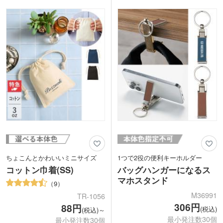
ばる荷物もすっきり収納。一度使うと他
表示価格は印刷代込みの格安価格！フル
のエコバッグに戻れませんよ!
カラーのデザインも1色のデザインも同
小売店での販売実績もある商品。ロゴ印
価格でご対応。1枚からの小ロットでご
刷したオリジナルバッグは特別感がある
注文いただけます。スポーツチームやラ
ノベルティになること間違いなしです。
イブ・イベントのオリジナルグッズにい
※動画の商品はクルリト フラットバッグ
かがでしょうか。
です
ちょこんとかわいいミニサイズ
1つで2役の便利キーホルダー
コットン巾着(SS)
バッグハンガーになるス
マホスタンド
9
M36991
TR-1056
306円
88円
(税込)
(税込)～
最小発注数30個
最小発注数30個