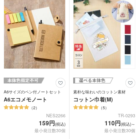
軸に学校名や企業ロゴの名入れができま
<仕様変更について>
す。オープンキャンパスや企業展示会で
2022年11月出荷分より パッケージデ
配布すれば、PR効果が高まりますよ。
ザイン変更、封入グッズ(ライト・カラ
ギフト感がアップするオリジナル化粧箱
ビナ)仕様変更
に入れてのお届けも可能です。
A6サイズのペン付ノートセット
素朴な味わいのコットン素材
A6エコメモノート
コットン巾着(M)
2
5
NES2266
TR-0293
159円
110円
(税込)
(税込)～
最小発注数30個
最小発注数30個