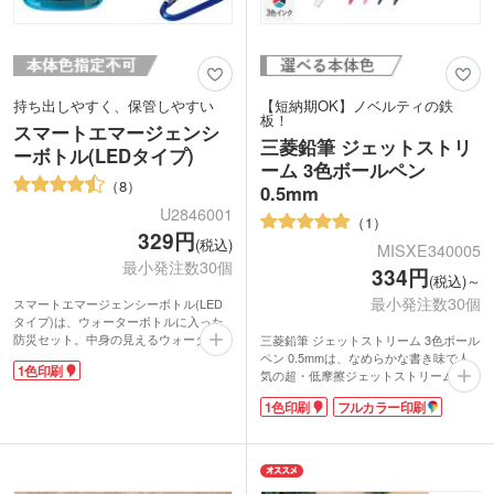
持ち出しやすく、保管しやすい
【短納期OK】ノベルティの鉄
板！
スマートエマージェンシ
三菱鉛筆 ジェットストリ
ーボトル(LEDタイプ)
ーム 3色ボールペン
8
0.5mm
U2846001
1
329円
(税込)
MISXE340005
最小発注数30個
334円
(税込)～
最小発注数30個
スマートエマージェンシーボトル(LED
タイプ)は、ウォーターボトルに入った
防災セット。中身の見えるウォーターボ
三菱鉛筆 ジェットストリーム 3色ボール
トルに、カラビナキーホルダー・ライ
ペン 0.5mmは、なめらかな書き味で人
1色印刷
ト・ストラッフ薄型ホイッスル・アルミ
気の超・低摩擦ジェットストリームイン
ブランケットをセットしました。化粧箱
ク搭載。黒・赤・青の3色を1本で使い分
1色印刷
フルカラー印刷
には、緊急時に役立つハザードマップポ
けられる油性の多色ボールペンです。極
ータルサイトへのQRコードを表示して
細の0.5mmは、適度な太さで普段使いの
います。災害時にも持ち出しやすく保管
筆記にピッタリ。軸は樹脂製なので軽量
にも便利。家庭や職場、マイカーに備え
で携帯に便利です。9種類の本体色から
ておくと安心です。
お好きなカラーをお選びください。