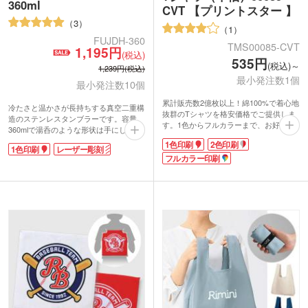
360ml
CVT 【プリントスター 】
3
1
FUJDH-360
TMS00085-CVT
1,195円
(税込)
535円
(税込)～
1,239円(税込)
最小発注数1個
最小発注数10個
累計販売数2億枚以上！綿100%で着心地
冷たさと温かさが長持ちする真空二重構
抜群のTシャツを格安価格でご提供しま
造のステンレスタンブラーです。容量
す。1色からフルカラーまで、お好きな
360mlで湯呑のような形状は手にしっく
デザインでプリント可能。胸や袖へのワ
りに馴染みます。開口部も広くて洗いや
1色印刷
2色印刷
ンポイント印刷もできます。文化祭のク
1色印刷
レーザー彫刻
すいのも嬉しいポイント。
ラスTシャツや大規模イベントのスタッ
フルカラー印刷
サーモス 真空断熱カップ360mlは安心の
フTシャツなど、お揃いアイテムの作成
サーモス（thermos）ブランド。会社ロ
にぴったりです。
ゴを印刷してオリジナルのタンブラーが
ほど良い厚みのスタンダードなTシャツ
作成できます。
は、年代性別問わず着られる定番アイテ
ム。両肩から首回りにかけて型崩れ防止
のテープ処理がされており、長くご愛用
いただけます。コスパ重視でオリジナル
グッズを作成したい方におすすめです。
動画提供 : Printstar