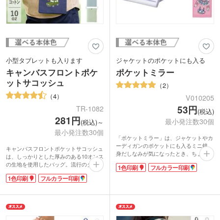
小型タブレットも入ります
ジャケットのポケットにも入る
キャンバスフロントポケ
ポケットミラー
ットサコッシュ
2
4
V010205
53円
TR-1082
(税込)
281円
最小発注数30個
(税込)～
最小発注数30個
「ポケットミラー」は、ジャケットやカ
ーディガンのポケットにも入るミニ鏡。
キャンバスフロントポケットサコッシュ
身だしなみが気になったとき、ちょっと
は、しっかりとした厚みのある10オンス
メイク直しをしたいとき、サッと取り出
の生地を使用したバッグ。流行のタテ型
1色印刷
フルカラー印刷
して使えます。女子のマストアイテムを
形状でスタイリッシュさを演出します。
超プチプライスでどうぞ!
1色印刷
フルカラー印刷
外側にはポケットが付いており、小型の
タブレットも入れられる優秀アイテム。
口元はホックで留められるので、中身が
飛び出しにくく安心です。
カラーは年代や性別を選ばない3色をご
用意。表面と裏面のうちお好きな方へ名