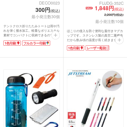
DECO0023
FUJDG-352C
1,848円
300円
(税込)
(税込)
2,200円(税込)
最小発注数30個
最小発注数10個
テントクロス折りたたみトートは雨や汚
れを弾く撥水加工。軽量なポリエステル
ほこりの侵入を防ぐ便利な蓋付きマグカ
素材でコンパクトに収納できるので持ち
ップです。ステンレス製の真空二重構造
歩きもラクラク。2Lペットボトルが縦に
だから飲み頃の温度が長く続きます。表
1色印刷
フルカラー印刷
余裕をもって入る大きさです。内ポケッ
面はさらっとマットな質感。樹脂製の取
1色印刷
レーザー彫刻
トに小さく畳んで携帯にも便利。使用時
っ手付きで手に馴染み、使いやすさは抜
にはスマホなどちょっとした小物を入れ
群。
ておけます。
サーモス 真空断熱マグカップ
ポケットと本体に1色・フルカラーロゴ
350ml(JDG)はオリジナルマグの製作に
印刷ができます。男女問わず使いやすい
ぴったり。高級感のある記念品をプレゼ
カラーラインナップが魅力です。レジ袋
ントしたいと思っている人におすすめで
有料化でエコバッグは必需品。いくつあ
す。
っても使えるので誰もがもらって嬉しい
ノベルティですね。