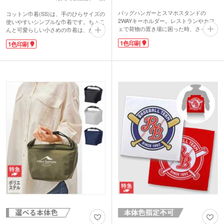
バッグハンガーとスマホスタンドの
コットン巾着(SS)は、手のひらサイズの
2WAYキーホルダー。レストランやカフ
使いやすいシンプルな巾着です。ちょこ
ェで荷物の置き場に困った時、さっとテ
んと可愛らしい小さめの巾着は、かさば
ーブルに掛ければ即席の吊り下げフック
らないので小物の持ち歩きに最適です。
1色印刷
1色印刷
に。床にバッグを置かなくてすむので衛
アクセサリーやコスメ、充電コードなど
生的。狭い店内でも快適です!さらに机
細かい物の収納にとっても便利。コット
の上に置けばスマホスタンドにもなる優
ン素材なのでナチュラルな風合いとやさ
れもの。動画の視聴やWEB会議にも便利
しい手触りも魅力的です。シンプルなの
です。
で男女問わず使いやすいのもポイントで
表面は高級感のあるレザー調素材を使
す。ナチュラル、ネイビー、ブラックの
用。ブルー・ブラウンを2色取り混ぜで
人気の3色から選べます。
お届けします。名入れはレザー調部分に
シルク1色印刷に対応。シンプルなデザ
1色印刷が可能。カバンなどに付けて持
インに名入れが映えます。オリジナルグ
ち歩いてもらえるので、宣伝効果もバッ
ッズの作成や、お菓子などを入れてギフ
チリですよ。
ト用のパッケージとして使ってもオシャ
レです。