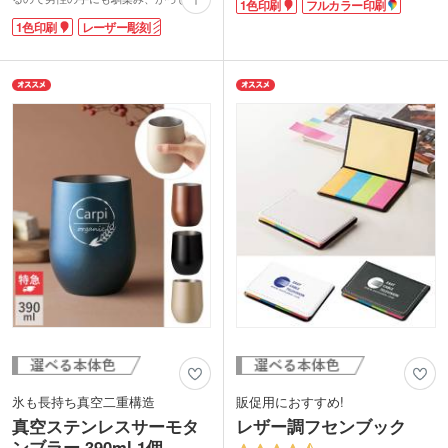
1色印刷
フルカラー印刷
す。軽くて丈夫な不織布素材なので、イ
ールドできる持ちやすい大きさです。幅
ベントや展示会で資料を入れる配布物バ
1色印刷
レーザー彫刻
の広い口径で飲みやすく、大きな氷もす
ッグに最適です。
んなり入れられます。お値段以上の高級
不織布A4フラットトートバッグは広範囲
感で幅広い層で使いやすいカラー4色展
に1色印刷、フルカラー印刷ができます
開。
ので、キャラクターを印刷して同人イベ
社名やロゴを入れて特別な記念品の作成
ントのお土産用バッグにも。100個以下
におすすめです。
の小ロットでもご注文可能です。企業や
イベントのイメージカラーに合わせて、
カラフルな13色からお好きなカラーを選
んでくださいね。
氷も長持ち真空二重構造
販促用におすすめ!
真空ステンレスサーモタ
レザー調フセンブック
ンブラー 390ml 1個