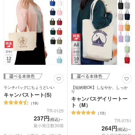
入れも可能です。シンプルなデザインな
ので、ロゴマークやフルカラーの印刷が
よく映えます。ノベルティだけでなく、
音楽イベントなどのオリジナルグッズと
してもおすすめの商品です。
ランチバッグにちょうどいい
【短納期OK】しなやか、しっか
り
キャンバストート(S)
キャンバスデイリートー
19
ト（M）
TR-0125
13
237円
(税込)～
TR-0751
最小発注数30個
264円
(税込)～