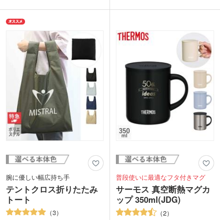
ー」専門家が厳選したお米を、配布しや
バッグ本体はスッキリとコンパクトに折
すくパッケージしました。
り畳むことができ、面ファスナーで留め
パッケージにフルカラー印刷が可能。オ
るだけのお手軽さ!普段使うバッグに忍
リジナルお米ノベルティを格安価格で制
ばせておけばいつでもさっと取り出せま
作できます。周年記念や開店記念、内祝
す。
いや結婚式のプチギフトまで幅広いシー
バッグ本体またはフラップ部分に1色・
ンで活躍。裏面には産地や精米年月日が
本体にフルカラー名入れ印刷が可能で
記載されているので、受け取る側も安心
す。バッグ本体は大きく印刷でき、販促
です。印象に残るユニークなノベルティ
効果が期待できます。フラップ部分はワ
として人気です。
ンポイントで印刷でき、折り畳んだ状態
--------------------------
でもロゴが見えます。小さく畳んで個包
【かんたんデザインテンプレートありま
装されているので配布しやすく、メール
す】
便でも発送できます。環境問題啓発イベ
お好きなデザインを選ぶだけ。データが
ントやキャンペーン、開店記念品や購入
作れなくてもオリジナル制作ができま
特典など幅広いシーンで人気です。
す!4種類のテンプレートと名入れしたい
文字をご指定ください。
--------------------------
腕に優しい幅広持ち手
普段使いに最適なフタ付きマグ
テントクロス折りたたみ
サーモス 真空断熱マグカ
トート
ップ 350ml(JDG)
3
2