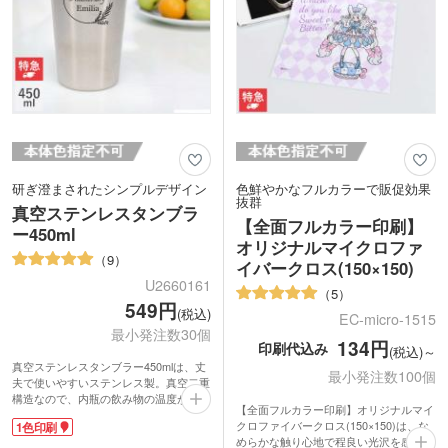
研ぎ澄まされたシンプルデザイン
色鮮やかなフルカラーで販促効果
抜群
真空ステンレスタンブラ
【全面フルカラー印刷】
ー450ml
オリジナルマイクロファ
9
イバークロス(150×150)
U2660161
5
549円
(税込)
EC-micro-1515
最小発注数30個
134円
印刷代込み
(税込)～
真空ステンレスタンブラー450mlは、丈
最小発注数100個
夫で使いやすいステンレス製。真空二重
構造なので、内瓶の飲み物の温度が外瓶
【全面フルカラー印刷】オリジナルマイ
まで伝わらず、飲み頃の温度を保ちま
クロファイバークロス(150×150)は、な
1色印刷
す。氷を入れてもほとんど結露せず、コ
めらかな触り心地で程良い光沢を感じる
ースター不要。熱い飲み物を入れても本