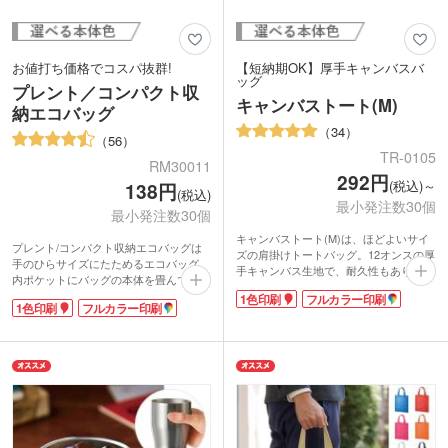
お値打ち価格でコスパ抜群!
【短納期OK】厚手キャンバスバ
ッグ
プレント／コンパクト収
キャンバストート(M)
納エコバッグ
34
56
TR-0105
RM30011
292円
(税込)～
138円
(税込)
最小発注数30個
最小発注数30個
キャンバストート(M)は、ほどよいサイ
プレント/コンパクト収納エコバッグは
ズの肩掛けトートバッグ。12オンスの厚
手のひらサイズにたためるエコバッグ。
手キャンバス生地で、耐久性もあり中身
内ポケットにバッグの本体を畳んで収納
が透けて見えることがありません。豊富
できます。いつも使うバッグに入れてお
1色印刷
フルカラー印刷
なカラーバリエーションで、企業カラー
1色印刷
フルカラー印刷
けば、急な買い物の時に大活躍。
やイベント・展示会のイメージカラーに
プラスチックのポリ袋ではなくエコバッ
あわせて選ぶことができます。
グを使用することでCO2削減になり、
シンプルな無地のデザインのバッグは、
SDGsの目標に貢献できます。価格もお
ロゴやイラストが映えるのでオリジナル
値打ちでコスパ抜群なプレント/コンパ
バッグの制作におすすめ。印刷面が広い
クト収納エコバッグは、ばらまきのノベ
のでPR効果も抜群！セミナーや会社説
ルティとしておすすめ。ポストインでき
明会にも選ばれます。世界にひとつのオ
るサイズと重さなので直接会えないお客
リジナルバッグを小ロットで制作できま
様にDMで送ることもできます。環境を
すよ。