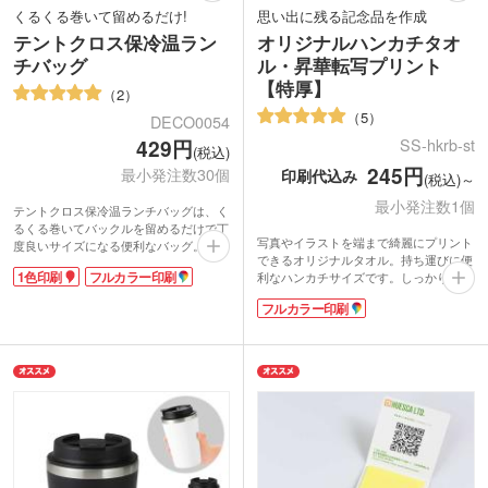
くるくる巻いて留めるだけ!
思い出に残る記念品を作成
テントクロス保冷温ラン
オリジナルハンカチタオ
チバッグ
ル・昇華転写プリント
【特厚】
2
5
DECO0054
SS-hkrb-st
429円
(税込)
245円
最小発注数30個
印刷代込み
(税込)～
最小発注数1個
テントクロス保冷温ランチバッグは、く
るくる巻いてバックルを留めるだけで丁
写真やイラストを端まで綺麗にプリント
度良いサイズになる便利なバッグ。バッ
できるオリジナルタオル。持ち運びに便
クルが持ち手になり、持ち運びも簡単で
1色印刷
フルカラー印刷
利なハンカチサイズです。しっかり厚み
す。テントにも採用される丈夫でしなや
のある特厚タイプで、表面はなめらかさ
かな生地。表面には雨や汚れをはじく撥
フルカラー印刷
が特徴のラビットタッチ、裏面は吸水性
水加工済みです。内側はアルミ蒸着フィ
の良いコットン素材を使用しています。
ルムで保冷温効果に優れています。コン
表示価格は印刷代込みの格安価格！フル
パクトに折り畳めるのもうれしいポイン
カラーのデザインも1色のデザインも同
トです。
価格でご案内。1枚からご注文いただけ
1色・フルカラー印刷で名入れが可能。
ます。使い勝手の良いサイズはイベント
男女問わずお使いいただける色展開で
のオリジナルグッズ作成等に人気。細か
す。セレクトショップやアパレルなどの
なデザインが表現可能なので、集合写真
周年記念やキャンペーンにいかがでしょ
を印刷した卒業記念品にもおすすめで
うか。
す。