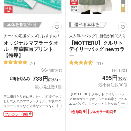
チームの応援グッズにおすすめ！
大人気のバッグに新色が仲間入り
オリジナルマフラータオ
【MOTTERU】クルリト
ル・昇華転写プリント
デイリーバッグ newカラ
【特厚】
ー
2
11
SS-mfrb-st
TR-1201
495円
733円
印刷代込み
(税込)
(税込)～
最小発注数30個
最小発注数1個
【MOTTERU】クルリト デイリーバッ
肩に掛けたり首に巻いたり、応援グッズ
グ newカラーはオリジナル印刷ができる
として人気のマフラータオル。写真やグ
エコバッグ。しっとりとしたなめらかな
ラデーションなど複雑なデータを端まで
触り心地で、シワが戻りやすくキレイな
綺麗にプリントできます。高級感のある
1色印刷
フルカラー印刷
まま使えます。クルリとたためば手のひ
フルカラー印刷
特厚タイプは表面がなめらかな質感のラ
らサイズのコンパクトに。折り畳み用の
ビットタッチ。裏面は吸水性のあるコッ
ゴムバンドは縫い付けられているので無
トン素材を使用しているので実用性も抜
くす心配がありません。レジ袋型でかさ
群です。