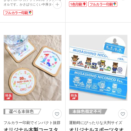
ステーショナリーなどの持ち運びに便
1色印刷
フルカラー印刷
オルです。かさばりにくい中厚タイプ。
利。
携帯しやすいポケットサイズで展示会や
コットン素材のシンプルなデザインは、
フルカラー印刷
イベントのノベルティにおすすめです。
ノベルティに最適。転写印刷による4色
お子さまも使いやすい大きさなので、卒
(フルカラー)名入れも可能です。ワンサ
園記念品としても人気があります。
イズ大きいMサイズもございますので用
表面は印刷が綺麗に仕上がるマイクロフ
途に合わせてお選びください。
ァイバー素材で、端までプリント可能。
裏面は吸水性のあるコットン素材を使用
しているので実用性も抜群です。表示価
格は印刷代込みの格安価格！フルカラー
のデザインも1色のデザインも同価格で
ご案内。1枚からご注文いただけます。
フルカラー印刷でインパクト抜群
運動時にぴったりな大判サイズ
オリジナル木製コースタ
オリジナルスポーツタオ