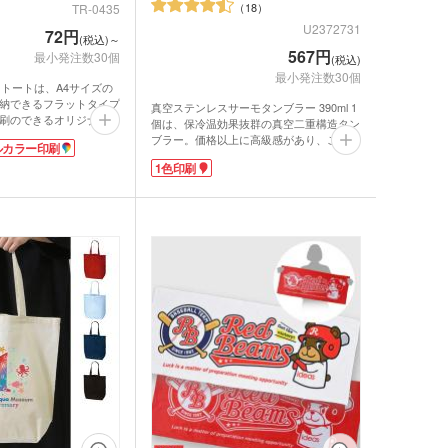
18
TR-0435
U2372731
72円
(税込)～
567円
最小発注数30個
(税込)
最小発注数30個
トトートは、A4サイズの
納できるフラットタイプ
真空ステンレスサーモタンブラー 390ml 1
刷のできるオリジナルバ
個は、保冷温効果抜群の真空二重構造タン
で制作できます。軽くて
ブラー。価格以上に高級感があり、ご成約
ルカラー印刷
なので、イベントや展示
記念品などのノベルティに大人気です。手
1色印刷
配布物バッグに最適で
に馴染む安定感ある丸みをおびたフォル
ム。幅の広い口径で飲みやすく、大きな氷
トトートバッグは広範囲
もすんなり入ります。冷たい缶ビール1本
カラー印刷ができますの
が泡ごと楽しめる、容量390mlです。ゴー
を印刷して同人イベント
ジャスで光沢感あるシャンパンゴールド・
にも。100個以下の小ロ
ネイビー・ブラック・モカブラウン4色か
能です。企業やイベント
らお選びいただけます。
に合わせて、カラフルな
なカラーを選んでくださ