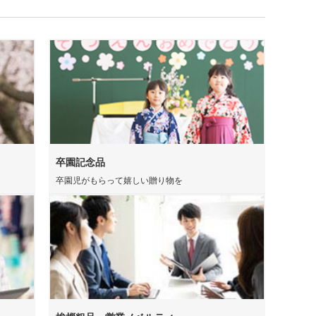
卒園記念品
卒園児がもらって嬉しい贈り物を
ンバストートバッグ
～)
ア・ビニールポーチ
バッグ・レジかごバッ
スチックタンブラー