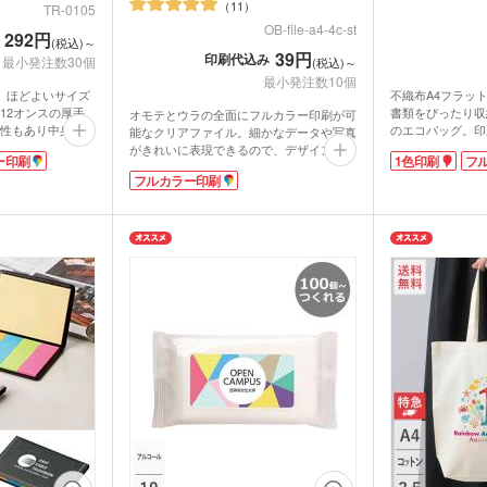
11
TR-0105
OB-file-a4-4c-st
292円
(税込)～
39円
印刷代込み
最小発注数30個
(税込)～
最小発注数10個
は、ほどよいサイズ
不織布A4フラッ
12オンスの厚手
書類をぴったり収
オモテとウラの全面にフルカラー印刷が可
性もあり中身が透
のエコバッグ。印
能なクリアファイル。細かなデータや写真
せん。豊富なカラ
ッグが、激安価格
がきれいに表現できるので、デザインにこ
ー印刷
1色印刷
フ
業カラーやイベン
丈夫な不織布素材
だわったオリジナルのノベルティを作成し
フルカラー印刷
ラーにあわせて選
会で資料を入れる
ていただけます。
す。
かさばらず実用的なクリアファイルは展示
ンのバッグは、ロ
不織布A4フラッ
会で人気の販促品。定番のA4サイズはオ
でオリジナルバッ
に1色印刷、フル
フィス・学校・自宅、幅広いシーンで活躍
刷面が広いので
で、キャラクター
するので、長い宣伝効果が期待できます。
ーや会社説明会に
のお土産用バッグ
学校説明会の配布用資料入れとしても人気
とつのオリジナル
ットでもご注文可
があり、集合写真を印刷すれば思い出に残
できますよ。
のイメージカラー
る卒業記念品になります。
13色からお好き
いね。