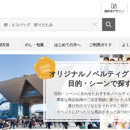
保存済
デザイン
刷方法
のし・包装
はじめての方へ
ご利用ガイド
よく
探す
オリジナル
ノベルティグ
目的・シーンで探
目的・シーンに合わせたおすすめノベルティ
豊富な商品知識やご注文実績に基づいた人
選び方のコツなどをそれぞれご紹介
イベントにぴったりな商品がきっとみつか