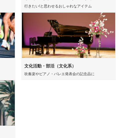
行きたい!と思わせるおしゃれなアイテム
ゴム・修正テープ
ジナルミニハンカチタ
品 時計
ジナルスポーツタオル
品 タオル
ルティタオル
品 USBグッズ
レットケース
文化活動・部活（文化系）
吹奏楽やピアノ・バレエ発表会の記念品に
品 防災グッズ
クリーナー
ホクリーナー・マイク
ァイバークロス
オ
ホ関連アクセサリー
ミブランケット他
チボックス・お弁当
フードポット