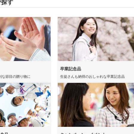
で探す
卒業記念品
別な節目の贈り物に
生徒さんも納得のおしゃれな卒業記念品
折りたたみバ
コットントートバッグ(～
キャ
7oz)
(8oz
ーチ
ポリエステルポーチ
クリ
ク・ナップサ
保冷
不織布トートバッグ
グ
ンブラー・ア
台紙タンブラー（カスタム
プラ