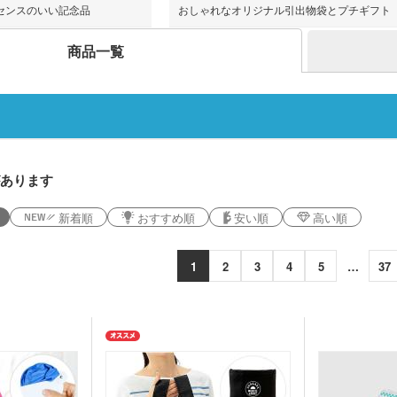
ライト・ランタン
ウェ
センスのいい記念品
おしゃれなオリジナル引出物袋とプチギフト
キッチン 消耗品
キッ
健康グッズ
ミラ
ボックスティ
商品一覧
掃除・洗濯グッズ
バス
ングッズ
(オリジナル印
マスク(既製品)
マス
名入
マスクケース
刷)
ドライバー・工具
消臭
レジャーシート・折りたた
食器・調理器具
ラン
みチェア
関連グッズ
メディカル・エチケットグ
)
日傘(
ッズ
グハンガー他
ズ
カー用品
スポ
あります
グ
マルチツール・双眼鏡他
パック・氷の
ハンディファン・ハンディ
新着順
おすすめ順
安い順
高い順
クー
扇風機
ちわ
ノベルティうちわ
1
2
3
4
5
…
37
名入れ扇子）
ランケット
ノベルティブランケット
カイ