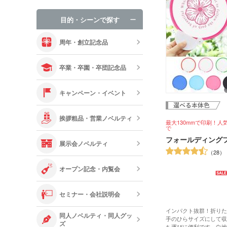
手袋・ネック
目的・シーンで探す
オリジナルお
周年・創立記念品
卒業・卒園・卒団記念品
キャンペーン・イベント
挨拶粗品・営業ノベルティ
最大130mmで印刷！人
で
フォールディング
展示会ノベルティ
28
オープン記念・内覧会
セミナー・会社説明会
インパクト抜群！折りた
同人ノベルティ・同人グッ
手のひらサイズにして収
ズ
ち運びに便利です。白地