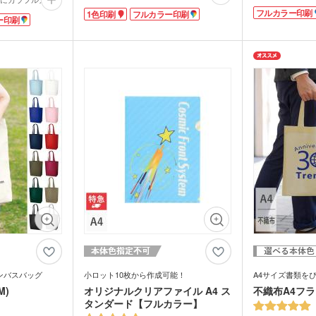
にくい中厚タイプ
す。いつも使うバッグに入れておけば、急
さり気なくおしゃ
フルカラー印刷
1色印刷
フルカラー印刷
バー素材、裏面は
な買い物の時に大活躍。
ー印刷
盤面が白のタイ
材を使用していま
プラスチックのポリ袋ではなくエコバッグ
も同色に揃えたカ
肩に掛けたり、首
を使用することでCO2削減になり、SDGs
ラカラーの3タイ
オルは応援グッズ
の目標に貢献できます。価格もお値打ちで
す。コンサートグ
ツチームやライブ
コスパ抜群なプレント/コンパクト収納エ
ナルグッズ等で、
グッズに人気です
コバッグは、ばらまきのノベルティとして
ゴを印刷すること
の格安価格！フル
おすすめ。ポストインできるサイズと重さ
ズとして人気で
のデザインも同価
なので直接会えないお客様にDMで送るこ
小ロットでご注文
ともできます。環境を意識したノベルティ
目を惹くノベルテ
は受け取る側から好感触が得られますよ。
内ポケットかバッグ本体に1色・本体にフ
ルカラー印刷が可能です。お店のロゴやキ
ャラクターを印刷したオリジナルエコバッ
グを作成してみてはいかがでしょうか?
ンバスバッグ
小ロット10枚から作成可能！
A4サイズ書類を
M)
オリジナルクリアファイル A4 ス
不織布A4フ
タンダード【フルカラー】