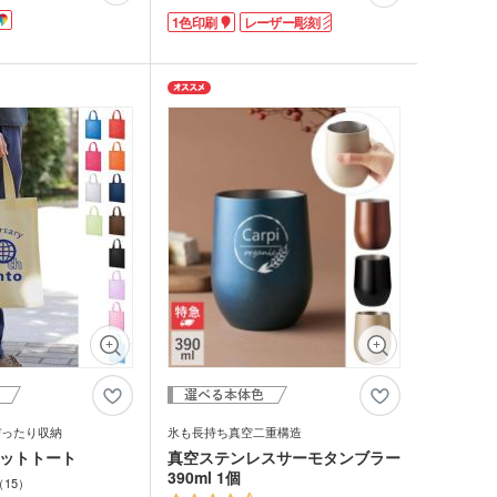
は表面がマイクロファイ
できる持ちやすい大きさです。幅の広い口
1色印刷
レーザー彫刻
吸水性のあるコットン素
径で飲みやすく、大きな氷もすんなり入れ
す。
られます。お値段以上の高級感で幅広い層
に巻いたり、マフラータ
で使いやすいカラー4色展開。
の定番アイテム。スポー
社名やロゴを入れて特別な記念品の作成に
・イベントのオリジナル
おすすめです。
。表示価格は印刷代込み
カラーのデザインも1色
格でご対応。1枚からの
いただけます。
ぴったり収納
氷も長持ち真空二重構造
ラットトート
真空ステンレスサーモタンブラー
390ml 1個
15