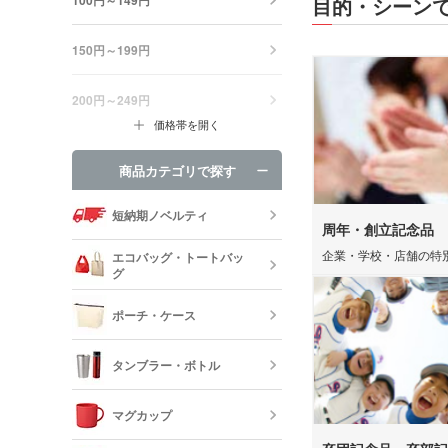
目的・シーン
150円～199円
200円～249円
価格帯を開く
商品カテゴリで探す
短納期ノベルティ
周年・創立記念品
企業・学校・店舗の特
エコバッグ・トートバッ
グ
ポーチ・ケース
エコバッグ・
ッグ
タンブラー・ボトル
キャンバスポ
巾着・リュッ
マグカップ
ック
ステンレスタ