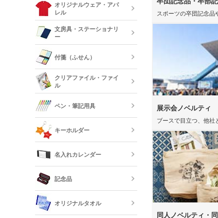
卒団記念品・卒部記
ルミタンブラ
デニムポーチ
オリジナルウェア・アパ
ランチトート
レル
スポーツの卒団記念品
陶器マグカッ
カップ
保冷・保温タ
文房具・ステーショナリ
コスメポーチ
ジュートバッ
ー
オリジナルTシ
リネンバッグ
長袖)
ステンレスマ
クリアボトル
付箋（ふせん）
クボトル
スクエアトー
メモ帳
オリジナルロ
クリアファイル・ファイ
ャツ
ル
水筒・魔法瓶
オリジナル付
ロープハンド
クリップ
ペン・筆記用具
展示会ノベルティ
短納期タンブ
オリジナルク
ブースで目立つ、他社
キーホルダー
クリーナー
フリクション
短納期クリア
名入れカレンダー
カードケース
レザーキーホ
ダー・名刺入
多機能ペン(
キーホルダー
記念品
プペン付など)
定規・メジャ
卓上カレンダ
反射板キーホ
オリジナルタオル
レクターキー
万年筆
同人ノベルティ・同
記念品 タン
短納期文房具・