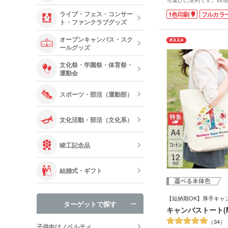
を縁取ったデザインが、
ライブ・フェス・コンサー
1色印刷
フルカラ
れです。 印刷が映える
ト・ファンクラブグッズ
プ、パイプもうちわ本体
ラーズ、華やかなオーロ
オープンキャンパス・スク
プから好きな色を選べま
ールグッズ
ッズやアイドルのオリジ
うちわと持ち手両方にロ
文化祭・学園祭・体育祭・
で、ひときわ目立つグッ
運動会
す。
展示会やイベント会場で
ィが作成できますよ。
スポーツ・部活（運動部）
文化活動・部活（文化系）
竣工記念品
結婚式・ギフト
【短納期OK】厚手キャ
ターゲットで探す
キャンバストート(
34
子供向けノベルティ