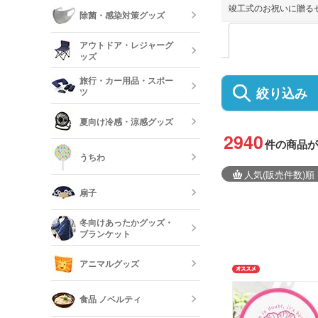
ーボード
竣工式のお祝いに贈る
食器
除菌・感染対策グッズ
美容・コスメ
ティッシュ・
アウトドア・レジャーグ
ッシュ
短納期キッチ
ッズ
名入れマスク
刷)
コスメポーチ
旅行・カー用品・スポー
収納グッズ
絞り込み
ツ
アウトドア 
ハンド・除菌
夏向け冷感・涼感グッズ
マスク(既製品
靴べら・バッ
2940
トラベルグッ
件の商品が
レジャーバッ
うちわ
保冷剤・冷却
人気
(販売件数)
順
う
扇子
オリジナルう
冬向けあったかグッズ・
ブランケット
既製品扇子（
アニマルグッズ
オリジナルブ
食品 ノベルティ