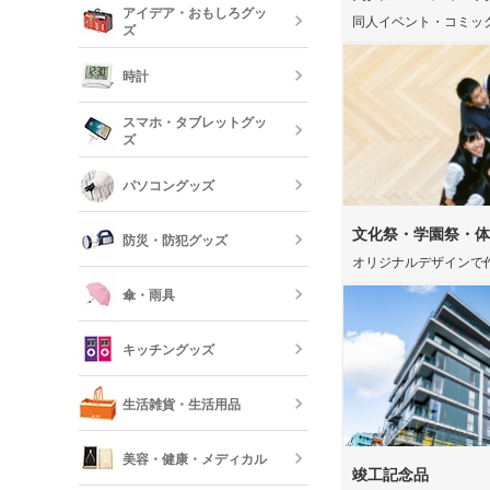
アイデア・おもしろグッ
リー
同人イベント・コミッ
ズ
クレヨン・色
オリジナルフ
記念品 グラ
時計
短納期ボール
オリジナルハ
スマホ・タブレットグッ
記念品 ステ
ズ
ー・文房具
時計
パソコングッズ
オリジナルバ
記念品 写真
モバイルバッ
フレーム
器
文化祭・学園祭・体
防災・防犯グッズ
短納期オリジ
記念品 印鑑
オリジナルデザインで
USBグッズ
ムペン・朱肉
スマホモバイ
傘・雨具
防災セット・
記念品 傘・
キッチングッズ
モバイル ス
傘
反射板・リフ
生活雑貨・生活用品
短納期スマホ
グッズ
箸・カトラリ
美容・健康・メディカル
竣工記念品
フォトフレー