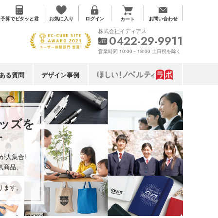
お気に入り
予算で
ピタッと君
ログイン
お問い合わせ
カート
株式会社イディアス
0422-29-9911
営業時間 10:00～18:00 土日祝を除く
ある質問
デザイン事例
ッズを
す
が大集合!
気商品、
。
ります。