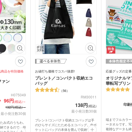
ウォーマー他
食料品・調味料（グルメギ
菓子
フト・既製品）
気商品を特別価格
お値打ち価格でコスパ抜群!
応援グッズの定番
プレント／コンパクト収納エコ
オリジナルマ
ファン
バッグ
華転写プリン
56
H075049
RM30011
96円
(税込)～
印刷
138円
(税込)
132円(税込)～
最小発注数30個
最小発注数30個
端までフルカラー
プレント/コンパクト収納エコバッグは手
たみ式のうちわ。
ータオルです。写
のひらサイズにたためるエコバッグ。内ポ
納できるので、持
複雑なデータも綺
ケットにバッグの本体を畳んで収納できま
にカラフルカラー