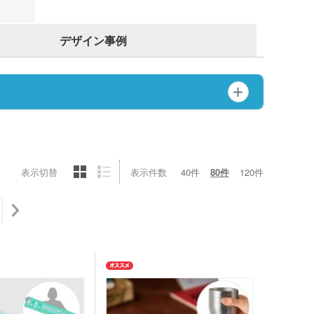
ットティッシュ
チン雑貨
ー
デザイン事例
グッズ
クケース
れマスク(オリジナル印
・芳香剤・アロマ
タン
UV対策)
ーツ
表示切替
表示件数
40件
80件
120件
ルタオル
ロ・湯たんぽ