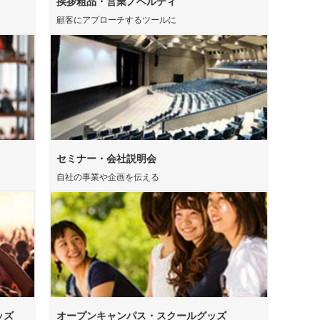
挨拶粗品・営業ノベルティ
ットポーチ
シェバッグ
顧客にアプローチするツールに
スチックマグカップ・
ミボトル・マウンテン
ブーマグカップ
ル（カラビナ付）
期ポーチ
ゃれトートバッグ
ジナルドライTシャツ・
イウェア(半袖・長袖)
ボトル・ポケットボト
エステルトートバッグ
ネット
ジナルユニフォーム
ルホルダー・ペットボ
ホルダー
期付箋（ふせん）
トフレーム
セミナー・会社説明会
ュメントファイル・そ
自社の事業や企画を伝える
ファイル
立て・トレイ
ペン(単色)
クカバー・ルーペ・し
キーホルダー・ウッド
ホルダー
ープペン
・レターカッター・ホ
カレンダー
キス他
カー・蛍光ペン
ッズ
オープンキャンパス・スクールグッズ
品 ボトル・水筒