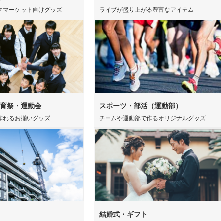
クマーケット向けグッズ
ライブが盛り上がる豊富なアイテム
鉛筆・鉛筆
ペンセット・文具セット
消し
オリ
ェイスタオル
オリジナルハンカチタオル
オル
ス
記念品 バッグ
記念
ペン
ンドタオル
オリジナルマフラータオル
オリ
ーショナリ
記念品 ボールペン・筆記
記念
具
電波時計
スタオル
名入れタオル・粗品タオル
ノベ
立て・フォト
記念品 モバイルバッテリ
記念
テリー・充電
ー・充電器
タッチペン
タブ
育祭・運動会
スポーツ・部活（運動部）
ナルタオル
ケース・ネー
作れるお揃いグッズ
チームや運動部で作るオリジナルグッズ
記念品 キーホルダー
記念
マウスパッド
PC
スマ
ルスタンド
イヤホン・スピーカー
ロフ
ライト・LEDライト・懐中
非常持出袋
ラジ
電灯
日傘
マホケース
スマホリング
スマ
傘カバー・雨具
レクター
防犯ブザー・ホイッスル
アル
・タブレット
ラン
ー・スプーン
オリジナル コースター
箱・
結婚式・ギフト
ム・ピクチャ