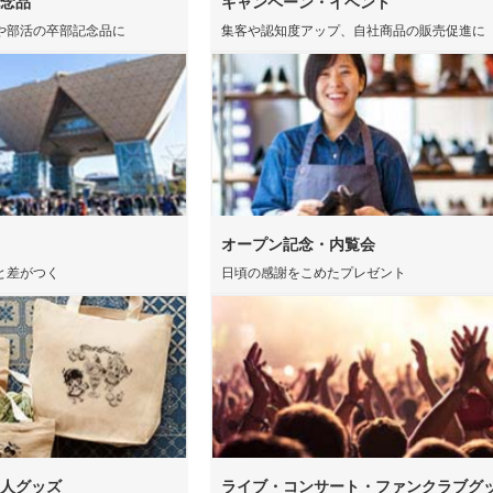
念品
キャンペーン・イベント
ー
デザインタンブラー）
本革・レザー調ポーチ
フラ
バッグ
サコッシュ
マル
や部活の卒部記念品に
集客や認知度アップ、自社商品の販売促進に
プ・磁器マグ
プラ
ガラスマグカップ
ステンレスボトル・マグボ
アル
バン
ンブラー
スマホショルダー・スマホ
トル
ボト
短納
グ・コットン
ポーチ
デニムバッグ
おし
ャツ(半袖・
オリジナルポロシャツ(半
オリ
袖・長袖)
ドラ
グカップ
湯のみ
・プラスチッ
スープジャー・フードポッ
ミニ
ト
ル
オーガニックコットンバッ
ト
ポリ
ノート・手帳
マグ
ンT・長袖Tシ
グ
オリジナルキッズウェア
オリ
オリジナルグラス・ビアグ
ボト
ラス
トル
箋
ノベルティ付箋
短納
短納期エコバッグ・トート
バインダー・クリップボー
ルバッグ
フォ
バッグ・巾着
ド
オープン記念・内覧会
名入れクリアファイル（箔
ドキ
ラー・ボトル
リアファイル
と差がつく
日頃の感謝をこめたプレゼント
押し・シルク）
の他
ペンケース・筆箱
ペン
ジェットストリーム
ボール
ファイル
・カードホル
ブッ
ケース・マルチケース
ルダー・革製
メタルキーホルダー・金属
木製
れ
おり
タッチ・シャー
製キーホルダー
キー
多色ペン
シャ
印鑑・印鑑ケース・スタン
電卓
ー
ー
壁掛けカレンダー
万年
ルダー・リフ
プ
ッチ
ホルダー
サインペン・筆ペン
マー
人グッズ
ライブ・コンサート・ファンクラブグ
ブラー
記念品 マグカップ
記念
ステーショナ