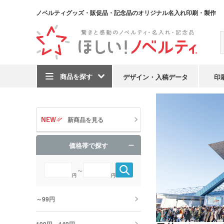
ノベルティグッズ・販促品・記念品のオリジナル名入れ印刷・製作
商品を探す
デザイン・入稿データ
印
TOP
目的・シーンで
新商品を見る
価格帯で探す
～
円
円
～99円
100円～149円