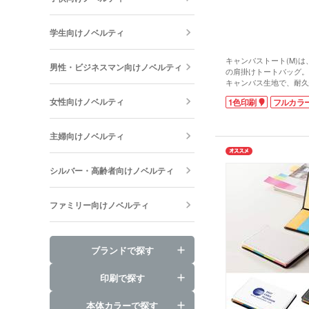
学生向けノベルティ
キャンバストート(M)
男性・ビジネスマン向けノベルティ
の肩掛けトートバッグ。
キャンバス生地で、耐久
けて見えることがありま
女性向けノベルティ
1色印刷
フルカラ
ーバリエーションで、企
ト・展示会のイメージカ
ぶことができます。
主婦向けノベルティ
シンプルな無地のデザイ
ゴやイラストが映えるの
グの制作におすすめ。印
シルバー・高齢者向けノベルティ
PR効果も抜群！セミナ
も選ばれます。世界にひ
バッグを小ロットで制作
ファミリー向けノベルティ
ブランドで探す
印刷で探す
本体カラーで探す