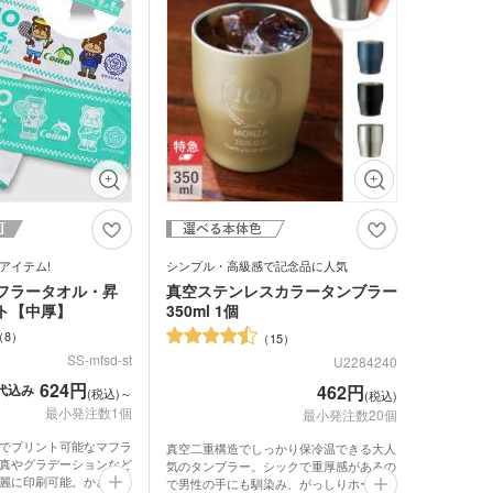
アイテム!
シンプル・高級感で記念品に人気
フラータオル・昇
真空ステンレスカラータンブラー
ト【中厚】
350ml 1個
8
15
SS-mfsd-st
U2284240
624円
代込み
462円
(税込)～
(税込)
最小発注数1個
最小発注数20個
でプリント可能なマフラ
真空二重構造でしっかり保冷温できる大人
真やグラデーションなど
気のタンブラー。シックで重厚感があるの
麗に印刷可能。かさばり
で男性の手にも馴染み、がっしりホールド