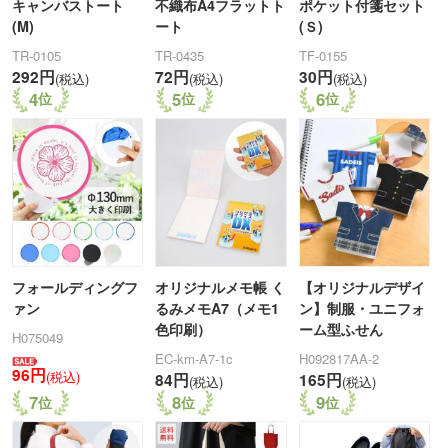
キャンバストート
不織布A4フラットト
ポケット付箋セット
(M)
ート
(Ｓ)
TR-0105
TR-0435
TF-0155
292円
72円
30円
(税込)
(税込)
(税込)
4
5
6
フォールディングフ
オリジナルメモ帳 く
【オリジナルデザイ
ァン
るみメモA7（メモ1
ン】制服・ユニフォ
色印刷）
ーム型ふせん
H075049
EC-km-A7-1c
H092817AA-2
96円
(税込)
84円
165円
(税込)
(税込)
7
8
9