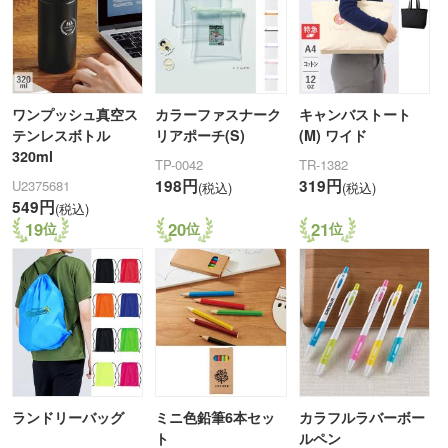
ワンプッシュ真空ス
カラーファスナーク
キャンバストート
テンレスボトル
リアポーチ(S)
(M) ワイド
320ml
TP-0042
TR-1382
198円
319円
U2375681
(税込)
(税込)
549円
(税込)
19
20
21
ランドリーバッグ
ミニ色鉛筆6本セッ
カラフルラバーボー
ト
ルペン