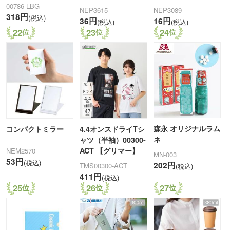
00786-LBG
NEP3615
NEP3089
318円
(税込)
36円
16円
(税込)
(税込)
22
23
24
森永 オリジナルラム
コンパクトミラー
4.4オンスドライTシ
ネ
ャツ（半袖）00300-
ACT 【グリマー】
NEM2570
MN-003
53円
(税込)
202円
TMS00300-ACT
(税込)
411円
(税込)
25
26
27