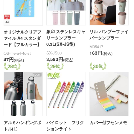
象印 ステンレスキャ
リル バンブーファイ
オリジナルクリアフ
リータンブラー
バータンブラー
ァイル A4 スタンダ
0.3L(SX-JS型)
ード【フルカラー】
M35417
163円
SX-JS30
OB-file-a4-4c-st
(税込)
3,593円
47円
(税込)
(税込)
28
29
30
アルミハンギングボ
パイロット フリク
カバー付フセンメモ
トル(L)
ションライト