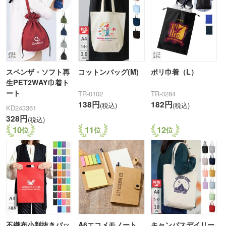
スペンザ・ソフト再
コットンバッグ(M)
ポリ巾着（L）
生PET2WAY巾着ト
ート
TR-0102
TR-0284
138円
182円
(税込)
(税込)
KD243361
328円
(税込)
10
11
12
不織布小判抜きバッ
A6エコメモノート
キャンバスデイリー