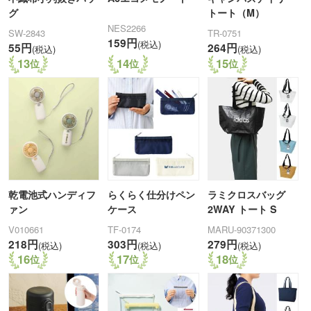
グ
トート（M）
NES2266
SW-2843
TR-0751
159円
(税込)
55円
264円
(税込)
(税込)
13
14
15
乾電池式ハンディフ
らくらく仕分けペン
ラミクロスバッグ
ァン
ケース
2WAY トート S
V010661
TF-0174
MARU-90371300
218円
303円
279円
(税込)
(税込)
(税込)
16
17
18