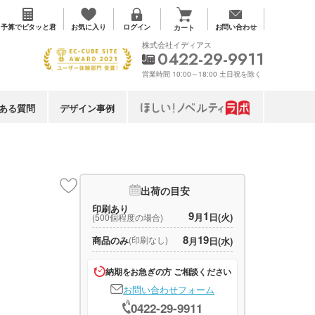
お気に入り
予算で
ピタッと君
ログイン
お問い合わせ
カート
株式会社イディアス
0422-29-9911
営業時間 10:00～18:00 土日祝を除く
ある質問
デザイン事例
出荷の目安
印刷あり
9
1
月
日(火)
(500個程度の場合)
8
19
商品のみ
(印刷なし)
月
日(水)
納期をお急ぎの方 ご相談ください
お問い合わせフォーム
0422-29-9911