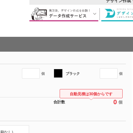
デザイン作成
ブラック
個
個
自動見積は30個からです
0
個
合計数
印刷なし)