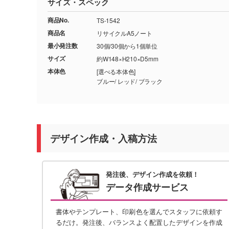
サイズ・スペック
商品No.
TS-1542
商品名
リサイクルA5ノート
最小発注数
30個/30個から1個単位
サイズ
約W148×H210×D5mm
本体色
[選べる本体色]
ブルー/ レッド/ ブラック
デザイン作成・入稿方法
発注後、デザイン作成を依頼！
データ作成サービス
書体やテンプレート、印刷色を選んでスタッフに依頼す
るだけ。発注後、バランスよく配置したデザインを作成