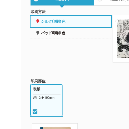
印刷方法
シルク印刷1色
パッド印刷1色
印刷部位
表紙
W112×H190mm