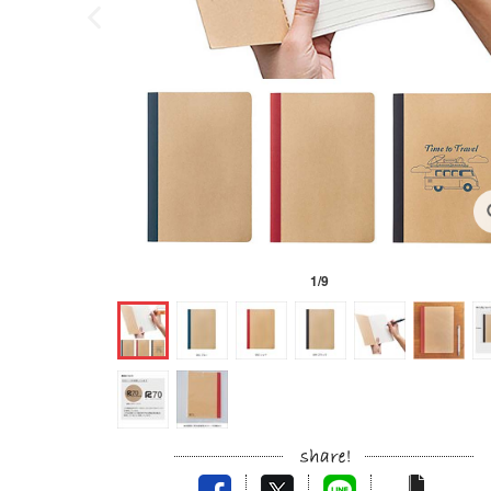
1
/
9