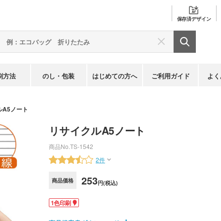
保存済
デザイン
刷方法
のし・包装
はじめての方へ
ご利用ガイド
よく
ルA5ノート
リサイクルA5ノート
商品No.
TS-1542
2件
253
商品価格
円(税込)
1色印刷