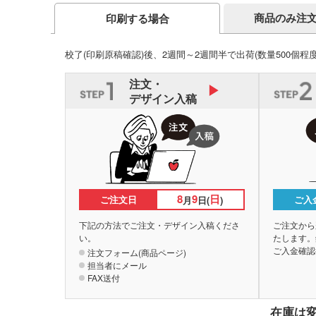
商品のみ注
印刷する場合
校了(印刷原稿確認)後、2週間～2週間半で出荷
(数量500個程
注文・
デザイン入稿
8
9
日
ご注文日
ご入
月
日(
)
下記の方法でご注文・デザイン入稿くださ
ご注文から
い。
たします。
ご入金確認
注文フォーム(商品ページ)
担当者にメール
FAX送付
在庫は