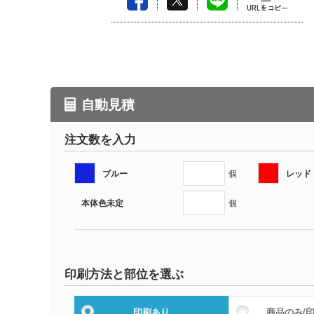
自動見積
注文数を入力
ブルー
レッド
個
本体色未定
個
印刷方法と部位を選ぶ
印刷あり
商品のみ
(