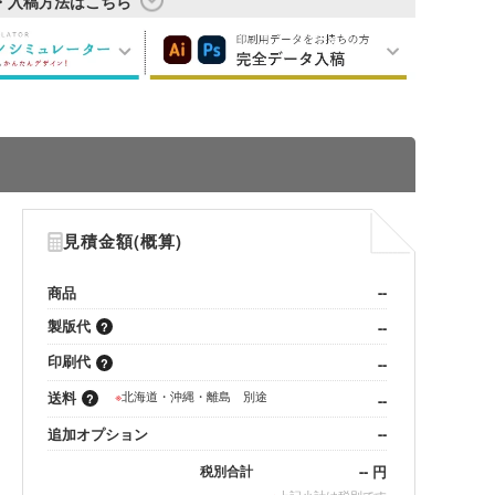
・入稿方法はこちら
見積金額(概算)
商品
--
製版代
--
印刷代
--
送料
※
北海道・沖縄・離島 別途
--
追加オプション
--
--
円
税別合計
※
上記小計は税別です