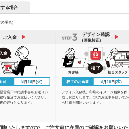
文する場合
度の場合)
デザイン
確認
ご入金
(画像校正)
8
18
火
8
19
水
金日
校了のお返事
月
日(
)
月
日(
)
翌営業日中に請求書をお送りい
デザイン入稿後、印刷のイメージ画像を作
銀行振込でお支払いください。
成しお送りします。OKのお返事を頂いてか
後の進行となります。
ら印刷を開始いたします。
変動いたしますので、
ご注文前に在庫のご確認をお願いいた