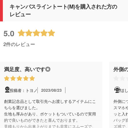
キャンバスライントート(M)を購入された方の
レビュー
5.0
2件のレビュー
満足度、高いです◎
外側
2023/08/23
投稿者：トヨノ
ほし
創業記念品として取引先へお渡しするアイテムにこ
外側に
ちらを選びました。
スマホ
生地も厚みがあり、ポケットもついているので実用
ッと入
的で良いものができたと喜んでおります。
バッグ
見積もりから出来上がりまでも非常にスムーズで、
ズ感で