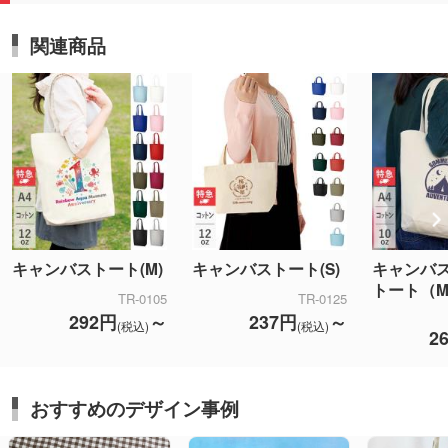
関連商品
キャンバストート(M)
キャンバストート(S)
キャンバ
トート（
TR-0105
TR-0125
292円
～
237円
～
(税込)
(税込)
2
おすすめのデザイン事例