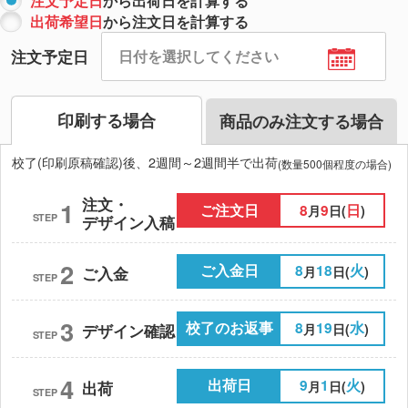
注文予定日
から出荷日を計算する
出荷希望日
から注文日を計算する
注文予定日
印刷する場合
商品のみ注文する場合
校了(印刷原稿確認)後、2週間～2週間半で出荷
(数量500個程度の場合)
注文・
1
ご注文日
8
9
日
月
日(
)
STEP
デザイン入稿
2
ご入金日
8
18
火
月
日(
)
ご入金
STEP
3
校了のお返事
8
19
水
月
日(
)
デザイン確認
STEP
4
出荷日
9
1
火
月
日(
)
出荷
STEP