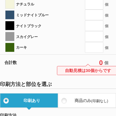
ナチュラル
個
ミッドナイトブルー
個
ナイトブラック
個
スカイグレー
個
カーキ
個
0
合計数
個
自動見積は30個からです
印刷方法と部位を選ぶ
印刷あり
商品のみ
(印刷なし)
印刷方法