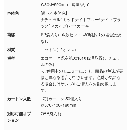
・商品到着後7日以上経過している場合
しく見る
W30×H590mm、容量/約10L
・お客様のご都合による返品・交換依頼(商
本体色
[選べる本体色]
品・色・数量などの注文間違い等)
・背景がある画像からキャラクター部分だけを
ナチュラル/ ミッドナイトブルー/ ナイトブラ
ック/ スカイグレー/ カーキ
使いたいです
シンプルな背景のデータや、使いたいキャラク
荷姿
PP袋入り(10枚/セット)※印刷ありの場合は袋
ター部分の輪郭がはっきりしているデータは切
なし
り抜き処理が可能です。→
詳しく見る
材質
コットン(12オンス)
備考
エコマーク認定第08101012号取得(ナチュラ
・持っているデータの背景が足りない／塗り足
ルのみ)
しの作り方が分からない
※ご使用中のモニターにより、商品の色味が実
物と異なる場合がございます。色味が気にな
印刷したいデータが印刷範囲よりも小さい場
る場合にはサンプルご購入をお勧め致しま
合、シンプルな色・柄の背景であれば拡張が可
す。
能です。→
詳しく見る
カートン入数
1箱(カートン)50個入り
約570×400×180mm
・デザインにQRコードを入れたい／QRコード
対応可能オプ
OPP袋入れ
を生成してほしい
ション
URLをご指定いただければ、QRコードを生成
いたします。配置のご相談にも応じています。