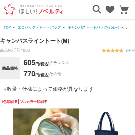
TOP
エコバッグ・トートバッグ
キャンバストートバッグ(8oz～)
キャ
キャンバスライントート(M)
TR-1008
商品No.
2件
605
ナチュラル
円(税込)
商品価格
770
その他
円(税込)
※数量・仕様によって価格が異なります
1色印刷
フルカラー印刷