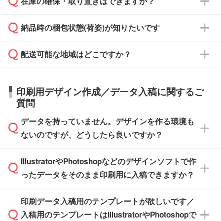
在庫の確保・取り置きはできますか？
ご希望の納期がある場合は、お問い合わせ・お
対応できる場合がございます。
よりお知らせください。
・商品のみ注文する場合(サンプル購入を含む)
見積もり・ご注文時にその旨をお知らせくださ
ご希望の際は担当スタッフまでお気軽にご相談
ご入金確認後、1～2営業日で出荷いたしま
納品時の梱包状態(荷姿)が知りたいです
い。
ご入金確認後に在庫を確保し、注文確定のご連
ください。
す。
在庫状況や印刷スケジュールを確認のうえ、対
絡を致します。ご入金いただくまで在庫の確保
応が可能かご案内いたします。
配送可能な地域はどこですか？
はできかねますので予めご了承ください。
商品によって異なります。各ページにある商品
納期は商品や数量、印刷方法、ご納品場所、在
また、お急ぎで印刷をご希望の場合は、最短5
詳細の荷姿欄をご確認ください。
庫の有無によって異なります。正確な日程はス
営業日で出荷可能な商品もご用意しておりま
【箱入り】 商品がひとつずつ箱に入っていま
日本全国へお届けが可能です。なお、海外への
タッフまでお問い合わせください。
印刷用デザイン作成／データ入稿に関するご
す。>>
対象商品はこちら
す。(白箱、化粧箱、ブリスターパックなど)
直接納品は行っておりませんので予めご了承く
質問
※最短出荷日は商品によって異なります。各商
【袋入り】 商品がひとつずつ袋に入っていま
ださい。
また、商品ページ内の「出荷までのスケジュー
品ページにてご確認ください
す。(透明袋、デザイン袋など)
データを持っていません。デザインを作る環境も
ル」に注文予定日をご入力いただくと、おおよ
【個包装なし】 個包装がされていない状態で
ないのですが、どうしたら良いですか？
その締切日や出荷目安をご確認いただけます。
納品します。
商品在庫や印刷ラインを確保するためにも、商
※化粧箱から白箱への入れ替えや、オリジナル
IllustratorやPhotoshopなどのデザインソフトで作
品が決まりましたらお早めのご発注をお願いい
無料の「
デザインシミュレーター
」を使えば、
箱の作成は原則承っておりません。
たします。
ったデータをそのまま印刷用に入稿できますか？
PCやスマホから簡単にデザインを作成できま
す。スタンプやテンプレートも豊富なので、デ
※土日祝日を除く営業日換算です。
印刷データ入稿用のテンプレートが欲しいです／
ザインソフトがなくても安心です。
IllustratorやPhotoshop、CLIP STUDIOなどのデ
※沖縄・離島は追加日数がかかります。
入稿用のテンプレートはIllustratorやPhotoshopで
ザインソフトでこだわりのデザインを作成した