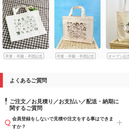
卒業・卒園・卒団記念
卒業・卒園・卒団記念
オープン記
よくあるご質問
ご注文／お見積り／お支払い／配送・納期に
関するご質問
会員登録をしないで見積や注文をする事はできま
すか？