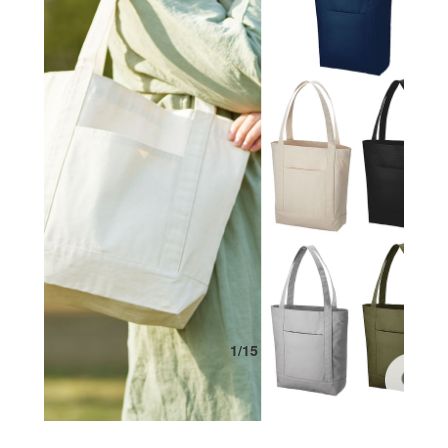
1
/
15