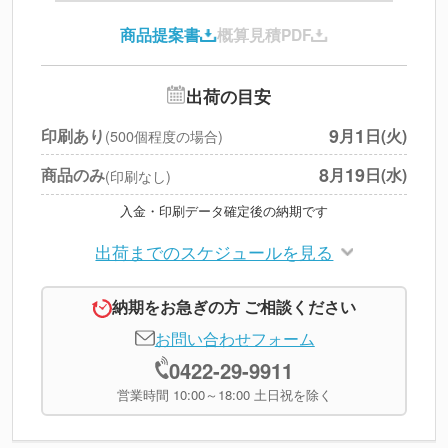
印刷代
--
商品提案書
概算見積PDF
送料
--
※
北海道・沖縄・離島 別途
追加オプション
--
出荷の目安
円
税別合計
9
1
印刷あり
月
日(火)
(500個程度の場合)
※
上記小計は税別です
8
19
商品のみ
月
日(水)
(印刷なし)
入金・印刷データ確定後の納期です
出荷までのスケジュールを見る
納期をお急ぎの方 ご相談ください
お問い合わせフォーム
0422-29-9911
営業時間 10:00～18:00 土日祝を除く