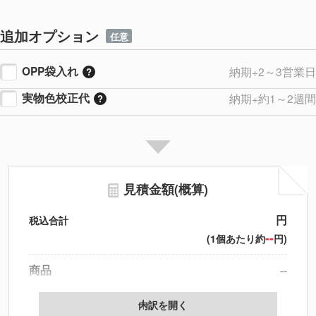
追加オプション
任意
OPP袋入れ
納期+2～3営業日
実物色校正代
納期+約1～2週間
見積金額(概算)
円
税込合計
--
(1個あたり約
円)
商品
--
製版代
--
内訳を開く