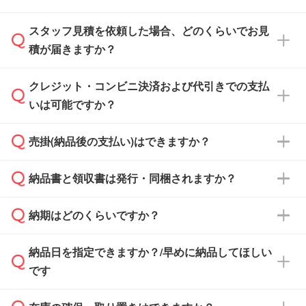
スタッフ見積を依頼した場合、どのくらいでお見
可能です。見積・注文フォームにて『ゲストの
積が届きますか？
まま進む』ボタンからお進みのうえ、ご依頼く
ださい。
クレジット・コンビニ決済および代引きでの支払
通常、翌営業日までにお送りしております。混
いは可能ですか？
雑状況によっては、お時間をいただくこともご
ざいます。予めご了承ください。土日祝日にご
売掛(納品後の支払い)はできますか？
依頼いただいた場合は、翌営業日以降のご連絡
銀行振込のみのご対応となります。
となります。
納品書と領収書は発行・同梱されますか？
基本的には先入金をお願いしておりますが、自
治体・行政機関・学校・病院・上場企業様 な
納期はどのくらいですか？
どの場合は、月末締め翌月末払いに対応可能で
納品書・領収書は ご依頼をいただいた場合の
す。
み発行しております。商品への同梱はしておら
納品日を指定できますか？/早めに納品してほしい
ず、通常はPDFデータをメール添付でお送りし
・印刷する場合(500個程度)
また、卒業・卒園記念品で対策委員会や個人様
です
ます。
ご入金、イメージ画像の校了から約2週間～2
からご注文いただく場合でも、お支払い元が学
原本の郵送をご希望の場合は、担当スタッフま
週間半でご納品いたします。
校や幼稚園・保育園であれば、同様の条件でご
たは注文フォームの『ご注文に関する備考欄』