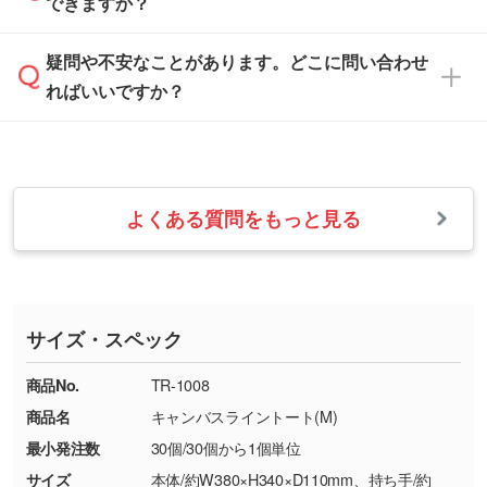
できますか？
休みとなります。注文・見積・お問い合わせ
などを、印刷に適したベクターデータに変換し
す。
は、土日祝日でもお送りいただければ、出社後
ます。→
詳しく見る
本体色がナチュラルなど淡色の場合、印刷をく
疑問や不安なことがあります。どこに問い合わせ
速やかに対応いたします。
お手数をお掛けいたしますが、至急担当スタッ
っきりと目立たせたいときは濃い印刷色が、柔
ればいいですか？
フまでご連絡ください。商品の状況を確認し、
・フルカラーデータを1色に変換してほしい
らかい雰囲気にしたいときは淡い印刷色が映え
改めてご案内いたします。
シルク印刷、レーザー彫刻など印刷方法にあわ
ます。
せて、フルカラーのデータを1色になおしま
お問い合わせフォームをご利用ください。1営
【返品・交換の対象】
す。→
詳しく見る
業日以内に担当スタッフよりメールにてご連絡
また、お選びいただいた印刷色が本体色に合わ
・お届け時に商品が損傷・故障している場合
いたします。
ない場合や仕上がりに影響しそうな場合は、ス
よくある質問をもっと見る
・ご注文と異なる商品が届いた場合
・1色印刷でグラデーションや濃淡を表現した
お急ぎの場合はお電話でのご質問も受け付けて
タッフから別の色をご案内することもございま
・印刷不良があった場合
い
おります。下記電話番号までお問い合わせくだ
す。
※印刷不良は原則として“再印刷”でご対応させ
網点という技法で濃淡を表現することができま
さい。
ていただいております。
す。濃淡の差が分かるデータに調整いたしま
サイズ・スペック
※詳しくは「
商品の良品基準について
」をご覧
す。→
詳しく見る
TEL：0422-29-9911 営業時間10:00～
ください。
18:00(土日祝日除く)
商品No.
TR-1008
・コーポレートカラーを使って印刷したい／印
お問い合わせフォームはこちら
商品名
キャンバスライントート(M)
【返品・交換ができない場合】
刷色にこだわりがある
最小発注数
30個/30個から1個単位
・お客様の元で商品を加工された場合、または
DIC・PANTONEなどのカラーチップの指定や、
商品が破損した場合
現物支給による色指定も承っております。→
詳
サイズ
本体/約W380×H340×D110mm、持ち手/約