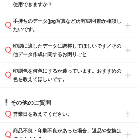
また、「
データ作成サービス
」もご利用いただ
使用できますか？
い方は、
完全データ入稿
がおすすめです。
けます。ご希望の文言・書体・印刷色をお知ら
「.ai」形式または「.psd」形式で保存し、お見
せいただければ、弊社にて無料でデザインデー
積・ご注文フォームにアップロードしてご入稿
手持ちのデータ(jpg写真など)が印刷可能か相談し
一部商品は入稿用テンプレートのご用意があり
タを1点作成いたします。
ください。
たいです。
ます。各商品ページの『印刷方法・テンプレー
ト』からダウンロードをお願いいたします。
ご入稿後は経験豊富なスタッフがデータに不備
印刷に適したデータに調整してほしいです／その
入稿用のテンプレートはPDF形式ですが、
印刷に適したデータ・解像度かどうか、担当ス
がないかチェックし、お客様と確認してから印
IllustratorやPhotoshopで開いてご利用いただけ
他データ作成に関するお困りごと
タッフが事前に確認いたします。
刷に進みますので、ご安心ください。
ます。詳しい手順は「
入稿テンプレートの使い
データはお見積・ご注文・
お問い合わせフォー
方
」をご確認ください。
印刷色を何色にするか迷っています。おすすめの
ム
へ添付いただくか、担当スタッフ宛にメール
データ作成でお困りの際には、担当スタッフが
でお送りください。
色を教えてほしいです。
サポートいたしますのでお気軽にご相談くださ
仕上がりに影響しそうな点もチェックいたしま
い。
すので、データのご相談だけでもお気軽にお問
お問い合わせフォーム
や、見積/注文フォーム
お見積・ご注文・
お問い合わせフォーム
からご
その他のご質問
い合わせください。
から添付してお送りください。
相談いただきますと、担当スタッフがお客様の
ご希望や商品の本体色を確認し、印刷色をご提
営業日を教えてください。
なお、印刷用データの作り方に関する詳細は、
・解像度の低いデータをトレース/調整してほ
案させていただきます。
「
完全データ入稿
」をご参照ください。
しい
本体色がブラック、ネイビーなど濃色の場合は
商品不良・印刷不良があった場合、返品や交換は
営業日は平日の10:00～18:00で、土日祝日はお
解像度の低い画像や、手書きのイラスト、写真
白色か淡い色の印刷色をおすすめしておりま