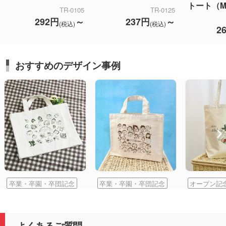
トート（
TR-0105
TR-0125
292円
～
237円
～
(税込)
(税込)
2
おすすめのデザイン事例
卒業・卒園・卒団記念
卒業・卒園・卒団記念
オープン記
よくあるご質問