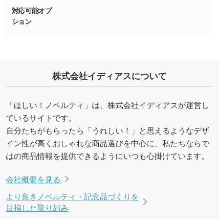
合、シンプルな色・柄の背景であれば拡張が可
対応可能オプ
能です。→
詳しく見る
ション
・デザインにQRコードを入れたい／QRコード
を生成してほしい
URLをご指定いただければ、QRコードを生成
株式会社イディアスについて
いたします。配置のご相談にも応じています。
→
詳しく見る
「ほしい！ノベルティ」は、株式会社イディアスが運営し
ているサイトです。
自分たちがもらったら「うれしい！」と思えるようなデザ
イン性が高くおしゃれな商品選びを中心に、私たちならで
はの商品情報を提供できるようにいつも心掛けています。
会社概要を見る
より良きノベルティ・記念品づくりを
目指した取り組み