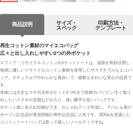
サイズ・
印刷方法・
商品説明
スペック
テンプレート
再生コットン素材のマイエコバッグ
広々と出し入れしやすい2つの外ポケット
スフィア・リサイクルコットン2ポケットトートは、資源を有効活用し
地球に優しいリサイクルコットン素材を使用したサステナブルなエコバ
ッグ。ナチュラルでやわらかな風合いで、縫製もきれいな安心の品質で
す。
本体には大きなマチ付き外ポケット2つ付きで収納力バツグン!すぐ取り
出したいスマホや定期などが入り、使い勝手が良いバッグです。
ポケット面に名入れ印刷ができ、おしゃれグッズ作成に。アパレル系の
オープン記念品や美容関係の周年記念品に人気です。SDGsを意識した
コットントートバッグは貰って嬉しいノベルティですね。