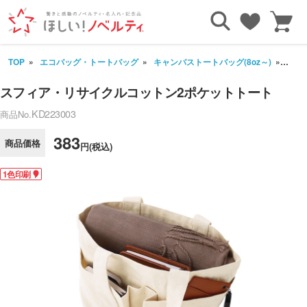
TOP
エコバッグ・トートバッグ
キャンバストートバッグ(8oz～)
スフ
スフィア・リサイクルコットン2ポケットトート
KD223003
商品No.
383
商品価格
円(税込)
1色印刷