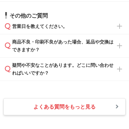
仕上がりに影響しそうな点もチェックいたしま
い。
すので、データのご相談だけでもお気軽にお問
お問い合わせフォーム
や、見積/注文フォーム
お見積・ご注文・
お問い合わせフォーム
からご
その他のご質問
い合わせください。
から添付してお送りください。
相談いただきますと、担当スタッフがお客様の
ご希望や商品の本体色を確認し、印刷色をご提
営業日を教えてください。
なお、印刷用データの作り方に関する詳細は、
・解像度の低いデータをトレース/調整してほ
案させていただきます。
「
完全データ入稿
」をご参照ください。
しい
本体色がブラック、ネイビーなど濃色の場合は
商品不良・印刷不良があった場合、返品や交換は
営業日は平日の10:00～18:00で、土日祝日はお
解像度の低い画像や、手書きのイラスト、写真
白色か淡い色の印刷色をおすすめしておりま
できますか？
休みとなります。注文・見積・お問い合わせ
などを、印刷に適したベクターデータに変換し
す。
は、土日祝日でもお送りいただければ、出社後
ます。→
詳しく見る
本体色がナチュラルなど淡色の場合、印刷をく
疑問や不安なことがあります。どこに問い合わせ
速やかに対応いたします。
お手数をお掛けいたしますが、至急担当スタッ
っきりと目立たせたいときは濃い印刷色が、柔
ればいいですか？
フまでご連絡ください。商品の状況を確認し、
・フルカラーデータを1色に変換してほしい
らかい雰囲気にしたいときは淡い印刷色が映え
改めてご案内いたします。
シルク印刷、レーザー彫刻など印刷方法にあわ
ます。
せて、フルカラーのデータを1色になおしま
お問い合わせフォームをご利用ください。1営
【返品・交換の対象】
す。→
詳しく見る
業日以内に担当スタッフよりメールにてご連絡
また、お選びいただいた印刷色が本体色に合わ
・お届け時に商品が損傷・故障している場合
いたします。
ない場合や仕上がりに影響しそうな場合は、ス
よくある質問をもっと見る
・ご注文と異なる商品が届いた場合
・1色印刷でグラデーションや濃淡を表現した
お急ぎの場合はお電話でのご質問も受け付けて
タッフから別の色をご案内することもございま
・印刷不良があった場合
い
おります。下記電話番号までお問い合わせくだ
す。
※印刷不良は原則として“再印刷”でご対応させ
網点という技法で濃淡を表現することができま
さい。