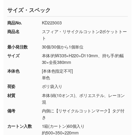
ていただいております。
す。濃淡の差が分かるデータに調整いたしま
サイズ・スペック
※詳しくは「
商品の良品基準について
」をご覧
す。→
詳しく見る
TEL：0422-29-9911 営業時間10:00～
ください。
18:00(土日祝日除く)
商品No.
KD223003
・コーポレートカラーを使って印刷したい／印
お問い合わせフォームはこちら
商品名
スフィア・リサイクルコットン2ポケットトー
【返品・交換ができない場合】
刷色にこだわりがある
ト
・お客様の元で商品を加工された場合、または
DIC・PANTONEなどのカラーチップの指定や、
最小発注数
30個/30個から1個単位
商品が破損した場合
現物支給による色指定も承っております。→
詳
・商品到着後7日以上経過している場合
しく見る
サイズ
本体/約W335×H220×D110mm、持ち手/約幅
30×全長380mm
・お客様のご都合による返品・交換依頼(商
品・色・数量などの注文間違い等)
・背景がある画像からキャラクター部分だけを
本体色
[本体色指定不可]
単色
使いたいです
シンプルな背景のデータや、使いたいキャラク
荷姿
ポリ袋入り
ター部分の輪郭がはっきりしているデータは切
材質
本体/綿(10オンス)、ポリエステル、レーヨン
り抜き処理が可能です。→
詳しく見る
混
備考
内側に【リサイクルコットンマーク】タグ付
・持っているデータの背景が足りない／塗り足
き
しの作り方が分からない
カートン入数
1箱(カートン)60個入り
印刷したいデータが印刷範囲よりも小さい場
約500×350×220mm