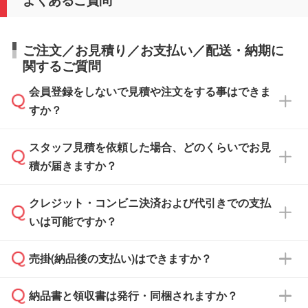
ご注文／お見積り／お支払い／配送・納期に
関するご質問
会員登録をしないで見積や注文をする事はできま
すか？
スタッフ見積を依頼した場合、どのくらいでお見
可能です。見積・注文フォームにて『ゲストの
積が届きますか？
まま進む』ボタンからお進みのうえ、ご依頼く
ださい。
クレジット・コンビニ決済および代引きでの支払
通常、翌営業日までにお送りしております。混
いは可能ですか？
雑状況によっては、お時間をいただくこともご
ざいます。予めご了承ください。土日祝日にご
売掛(納品後の支払い)はできますか？
依頼いただいた場合は、翌営業日以降のご連絡
銀行振込のみのご対応となります。
となります。
納品書と領収書は発行・同梱されますか？
基本的には先入金をお願いしておりますが、自