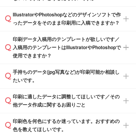
納品します。
商品在庫や印刷ラインを確保するためにも、商
※化粧箱から白箱への入れ替えや、オリジナル
IllustratorやPhotoshopなどのデザインソフトで作
品が決まりましたらお早めのご発注をお願いい
無料の「
デザインシミュレーター
」を使えば、
箱の作成は原則承っておりません。
たします。
ったデータをそのまま印刷用に入稿できますか？
PCやスマホから簡単にデザインを作成できま
す。スタンプやテンプレートも豊富なので、デ
※土日祝日を除く営業日換算です。
印刷データ入稿用のテンプレートが欲しいです／
ザインソフトがなくても安心です。
IllustratorやPhotoshop、CLIP STUDIOなどのデ
※沖縄・離島は追加日数がかかります。
入稿用のテンプレートはIllustratorやPhotoshopで
ザインソフトでこだわりのデザインを作成した
また、「
データ作成サービス
」もご利用いただ
使用できますか？
い方は、
完全データ入稿
がおすすめです。
けます。ご希望の文言・書体・印刷色をお知ら
「.ai」形式または「.psd」形式で保存し、お見
せいただければ、弊社にて無料でデザインデー
積・ご注文フォームにアップロードしてご入稿
手持ちのデータ(jpg写真など)が印刷可能か相談し
一部商品は入稿用テンプレートのご用意があり
タを1点作成いたします。
ください。
たいです。
ます。各商品ページの『印刷方法・テンプレー
ト』からダウンロードをお願いいたします。
ご入稿後は経験豊富なスタッフがデータに不備
印刷に適したデータに調整してほしいです／その
入稿用のテンプレートはPDF形式ですが、
印刷に適したデータ・解像度かどうか、担当ス
がないかチェックし、お客様と確認してから印
IllustratorやPhotoshopで開いてご利用いただけ
他データ作成に関するお困りごと
タッフが事前に確認いたします。
刷に進みますので、ご安心ください。
ます。詳しい手順は「
入稿テンプレートの使い
データはお見積・ご注文・
お問い合わせフォー
方
」をご確認ください。
印刷色を何色にするか迷っています。おすすめの
ム
へ添付いただくか、担当スタッフ宛にメール
データ作成でお困りの際には、担当スタッフが
でお送りください。
色を教えてほしいです。
サポートいたしますのでお気軽にご相談くださ