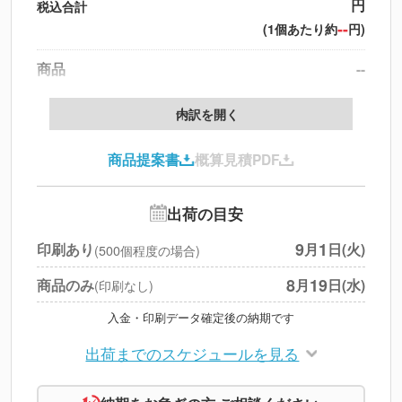
円
税込合計
--
(1個あたり約
円)
商品
--
製版代
--
内訳を開く
印刷代
--
商品提案書
概算見積PDF
送料
--
※
北海道・沖縄・離島 別途
追加オプション
--
出荷の目安
円
税別合計
9
1
印刷あり
月
日(火)
(500個程度の場合)
※
上記小計は税別です
8
19
商品のみ
月
日(水)
(印刷なし)
入金・印刷データ確定後の納期です
出荷までのスケジュールを見る