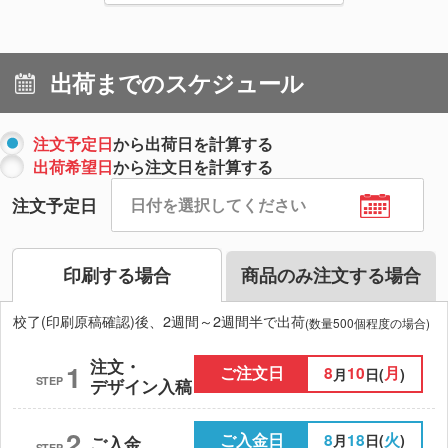
出荷までのスケジュール
注文予定日
から出荷日を計算する
出荷希望日
から注文日を計算する
注文予定日
印刷する場合
商品のみ注文する場合
校了(印刷原稿確認)後、2週間～2週間半で出荷
(数量500個程度の場合)
注文・
1
ご注文日
8
10
月
月
日(
)
STEP
デザイン入稿
2
ご入金日
8
18
火
月
日(
)
ご入金
STEP