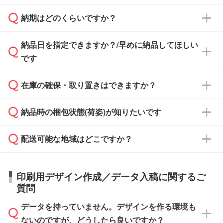
治体・行政機関・学校・病院・上場企業様 な
納期はどのくらいですか？
どの場合は、月末締め翌月末払いに対応可能で
納品書・領収書は ご依頼をいただいた場合の
す。
み発行しております。商品への同梱はしておら
納品日を指定できますか？/早めに納品してほしい
ず、通常はPDFデータをメール添付でお送りし
・印刷する場合(500個程度)
また、卒業・卒園記念品で対策委員会や個人様
です
ます。
ご入金、イメージ画像の校了から約2週間～2
からご注文いただく場合でも、お支払い元が学
原本の郵送をご希望の場合は、担当スタッフま
週間半でご納品いたします。
校や幼稚園・保育園であれば、同様の条件でご
たは注文フォームの『ご注文に関する備考欄』
在庫の確保・取り置きはできますか？
ご希望の納期がある場合は、お問い合わせ・お
対応できる場合がございます。
よりお知らせください。
・商品のみ注文する場合(サンプル購入を含む)
見積もり・ご注文時にその旨をお知らせくださ
ご希望の際は担当スタッフまでお気軽にご相談
ご入金確認後、1～2営業日で出荷いたしま
納品時の梱包状態(荷姿)が知りたいです
い。
ご入金確認後に在庫を確保し、注文確定のご連
ください。
す。
在庫状況や印刷スケジュールを確認のうえ、対
絡を致します。ご入金いただくまで在庫の確保
応が可能かご案内いたします。
配送可能な地域はどこですか？
はできかねますので予めご了承ください。
商品によって異なります。各ページにある商品
納期は商品や数量、印刷方法、ご納品場所、在
また、お急ぎで印刷をご希望の場合は、最短5
詳細の荷姿欄をご確認ください。
庫の有無によって異なります。正確な日程はス
営業日で出荷可能な商品もご用意しておりま
【箱入り】 商品がひとつずつ箱に入っていま
日本全国へお届けが可能です。なお、海外への
タッフまでお問い合わせください。
印刷用デザイン作成／データ入稿に関するご
す。>>
対象商品はこちら
す。(白箱、化粧箱、ブリスターパックなど)
直接納品は行っておりませんので予めご了承く
質問
※最短出荷日は商品によって異なります。各商
【袋入り】 商品がひとつずつ袋に入っていま
ださい。
また、商品ページ内の「出荷までのスケジュー
品ページにてご確認ください
す。(透明袋、デザイン袋など)
データを持っていません。デザインを作る環境も
ル」に注文予定日をご入力いただくと、おおよ
【個包装なし】 個包装がされていない状態で
ないのですが、どうしたら良いですか？
その締切日や出荷目安をご確認いただけます。