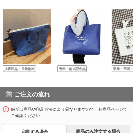
挨拶粗品・営業配布
周年・創立記念品
卒業・卒園
ご注文の流れ
納期は商品や印刷方法により異なりますので、各商品ページで
ご確認ください
商品のみ注文する場合
印刷する場合