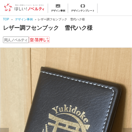
デザイン事例
デザインテンプレート
TOP
デザイン事例
レザー調フセンブック 雪代ハク様
レザー調フセンブック 雪代ハク様
空
同人ノベルティ
押
し
・
箔
押
し