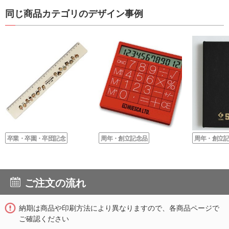
同じ商品カテゴリのデザイン事例
卒業・卒園・卒団記念
周年・創立記念品
周年・創立
ご注文の流れ
納期は商品や印刷方法により異なりますので、各商品ページで
ご確認ください