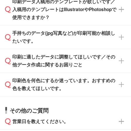
印刷データ入稿用のテンプレートが欲しいです／
ザインソフトがなくても安心です。
IllustratorやPhotoshop、CLIP STUDIOなどのデ
※沖縄・離島は追加日数がかかります。
入稿用のテンプレートはIllustratorやPhotoshopで
ザインソフトでこだわりのデザインを作成した
また、「
データ作成サービス
」もご利用いただ
使用できますか？
い方は、
完全データ入稿
がおすすめです。
けます。ご希望の文言・書体・印刷色をお知ら
「.ai」形式または「.psd」形式で保存し、お見
せいただければ、弊社にて無料でデザインデー
積・ご注文フォームにアップロードしてご入稿
手持ちのデータ(jpg写真など)が印刷可能か相談し
一部商品は入稿用テンプレートのご用意があり
タを1点作成いたします。
ください。
たいです。
ます。各商品ページの『印刷方法・テンプレー
ト』からダウンロードをお願いいたします。
ご入稿後は経験豊富なスタッフがデータに不備
印刷に適したデータに調整してほしいです／その
入稿用のテンプレートはPDF形式ですが、
印刷に適したデータ・解像度かどうか、担当ス
がないかチェックし、お客様と確認してから印
IllustratorやPhotoshopで開いてご利用いただけ
他データ作成に関するお困りごと
タッフが事前に確認いたします。
刷に進みますので、ご安心ください。
ます。詳しい手順は「
入稿テンプレートの使い
データはお見積・ご注文・
お問い合わせフォー
方
」をご確認ください。
印刷色を何色にするか迷っています。おすすめの
ム
へ添付いただくか、担当スタッフ宛にメール
データ作成でお困りの際には、担当スタッフが
でお送りください。
色を教えてほしいです。
サポートいたしますのでお気軽にご相談くださ
仕上がりに影響しそうな点もチェックいたしま
い。
すので、データのご相談だけでもお気軽にお問
お問い合わせフォーム
や、見積/注文フォーム
お見積・ご注文・
お問い合わせフォーム
からご
その他のご質問
い合わせください。
から添付してお送りください。
相談いただきますと、担当スタッフがお客様の
ご希望や商品の本体色を確認し、印刷色をご提
営業日を教えてください。
なお、印刷用データの作り方に関する詳細は、
・解像度の低いデータをトレース/調整してほ
案させていただきます。