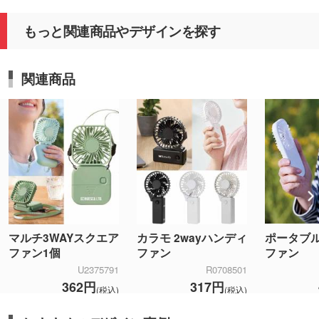
もっと関連商品やデザインを探す
関連商品
ポータブ
マルチ3WAYスクエア
カラモ 2wayハンディ
ファン
ファン1個
ファン
U2375791
R0708501
362円
317円
(税込)
(税込)