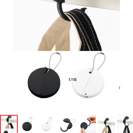
1
/
16