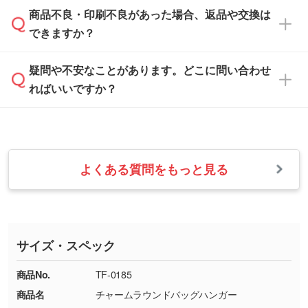
「
完全データ入稿
」をご参照ください。
しい
本体色がブラック、ネイビーなど濃色の場合は
商品不良・印刷不良があった場合、返品や交換は
営業日は平日の10:00～18:00で、土日祝日はお
解像度の低い画像や、手書きのイラスト、写真
白色か淡い色の印刷色をおすすめしておりま
できますか？
休みとなります。注文・見積・お問い合わせ
などを、印刷に適したベクターデータに変換し
す。
は、土日祝日でもお送りいただければ、出社後
ます。→
詳しく見る
本体色がナチュラルなど淡色の場合、印刷をく
疑問や不安なことがあります。どこに問い合わせ
速やかに対応いたします。
お手数をお掛けいたしますが、至急担当スタッ
っきりと目立たせたいときは濃い印刷色が、柔
ればいいですか？
フまでご連絡ください。商品の状況を確認し、
・フルカラーデータを1色に変換してほしい
らかい雰囲気にしたいときは淡い印刷色が映え
改めてご案内いたします。
シルク印刷、レーザー彫刻など印刷方法にあわ
ます。
せて、フルカラーのデータを1色になおしま
お問い合わせフォームをご利用ください。1営
【返品・交換の対象】
す。→
詳しく見る
業日以内に担当スタッフよりメールにてご連絡
また、お選びいただいた印刷色が本体色に合わ
・お届け時に商品が損傷・故障している場合
いたします。
ない場合や仕上がりに影響しそうな場合は、ス
よくある質問をもっと見る
・ご注文と異なる商品が届いた場合
・1色印刷でグラデーションや濃淡を表現した
お急ぎの場合はお電話でのご質問も受け付けて
タッフから別の色をご案内することもございま
・印刷不良があった場合
い
おります。下記電話番号までお問い合わせくだ
す。
※印刷不良は原則として“再印刷”でご対応させ
網点という技法で濃淡を表現することができま
さい。
ていただいております。
す。濃淡の差が分かるデータに調整いたしま
サイズ・スペック
※詳しくは「
商品の良品基準について
」をご覧
す。→
詳しく見る
TEL：0422-29-9911 営業時間10:00～
ください。
18:00(土日祝日除く)
商品No.
TF-0185
・コーポレートカラーを使って印刷したい／印
お問い合わせフォームはこちら
商品名
チャームラウンドバッグハンガー
【返品・交換ができない場合】
刷色にこだわりがある