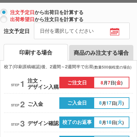
注文予定日
から出荷日を計算する
出荷希望日
から注文日を計算する
注文予定日
印刷する場合
商品のみ注文する場合
校了(印刷原稿確認)後、2週間～2週間半で出荷
(数量500個程度の場合)
注文・
1
ご注文日
8
7
金
月
日(
)
STEP
デザイン入稿
2
ご入金日
8
17
月
月
日(
)
ご入金
STEP
3
校了のお返事
8
18
火
月
日(
)
デザイン確認
STEP