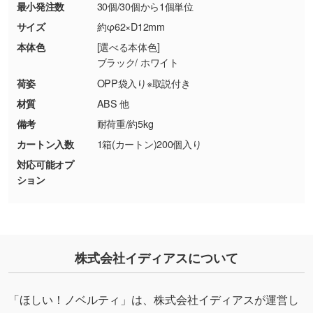
最小発注数
30個/30個から1個単位
・お客様の元で商品を加工された場合、または
DIC・PANTONEなどのカラーチップの指定や、
商品が破損した場合
現物支給による色指定も承っております。→
詳
サイズ
約φ62×D12mm
・商品到着後7日以上経過している場合
しく見る
本体色
[選べる本体色]
・お客様のご都合による返品・交換依頼(商
ブラック/ ホワイト
品・色・数量などの注文間違い等)
・背景がある画像からキャラクター部分だけを
荷姿
OPP袋入り※取説付き
使いたいです
材質
ABS 他
シンプルな背景のデータや、使いたいキャラク
備考
耐荷重/約5kg
ター部分の輪郭がはっきりしているデータは切
カートン入数
1箱(カートン)200個入り
り抜き処理が可能です。→
詳しく見る
対応可能オプ
ション
・持っているデータの背景が足りない／塗り足
しの作り方が分からない
印刷したいデータが印刷範囲よりも小さい場
合、シンプルな色・柄の背景であれば拡張が可
能です。→
詳しく見る
株式会社イディアスについて
・デザインにQRコードを入れたい／QRコード
「ほしい！ノベルティ」は、株式会社イディアスが運営し
を生成してほしい