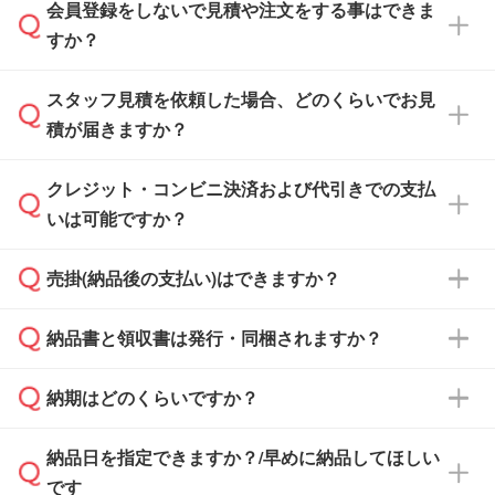
会員登録をしないで見積や注文をする事はできま
すか？
スタッフ見積を依頼した場合、どのくらいでお見
可能です。見積・注文フォームにて『ゲストの
積が届きますか？
まま進む』ボタンからお進みのうえ、ご依頼く
ださい。
クレジット・コンビニ決済および代引きでの支払
通常、翌営業日までにお送りしております。混
いは可能ですか？
雑状況によっては、お時間をいただくこともご
ざいます。予めご了承ください。土日祝日にご
売掛(納品後の支払い)はできますか？
依頼いただいた場合は、翌営業日以降のご連絡
銀行振込のみのご対応となります。
となります。
納品書と領収書は発行・同梱されますか？
基本的には先入金をお願いしておりますが、自
治体・行政機関・学校・病院・上場企業様 な
納期はどのくらいですか？
どの場合は、月末締め翌月末払いに対応可能で
納品書・領収書は ご依頼をいただいた場合の
す。
み発行しております。商品への同梱はしておら
納品日を指定できますか？/早めに納品してほしい
ず、通常はPDFデータをメール添付でお送りし
・印刷する場合(500個程度)
また、卒業・卒園記念品で対策委員会や個人様
です
ます。
ご入金、イメージ画像の校了から約2週間～2