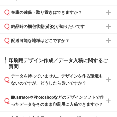
からご注文いただく場合でも、お支払い元が学
原本の郵送をご希望の場合は、担当スタッフま
週間半でご納品いたします。
校や幼稚園・保育園であれば、同様の条件でご
たは注文フォームの『ご注文に関する備考欄』
在庫の確保・取り置きはできますか？
ご希望の納期がある場合は、お問い合わせ・お
対応できる場合がございます。
よりお知らせください。
・商品のみ注文する場合(サンプル購入を含む)
見積もり・ご注文時にその旨をお知らせくださ
ご希望の際は担当スタッフまでお気軽にご相談
ご入金確認後、1～2営業日で出荷いたしま
納品時の梱包状態(荷姿)が知りたいです
い。
ご入金確認後に在庫を確保し、注文確定のご連
ください。
す。
在庫状況や印刷スケジュールを確認のうえ、対
絡を致します。ご入金いただくまで在庫の確保
応が可能かご案内いたします。
配送可能な地域はどこですか？
はできかねますので予めご了承ください。
商品によって異なります。各ページにある商品
納期は商品や数量、印刷方法、ご納品場所、在
また、お急ぎで印刷をご希望の場合は、最短5
詳細の荷姿欄をご確認ください。
庫の有無によって異なります。正確な日程はス
営業日で出荷可能な商品もご用意しておりま
【箱入り】 商品がひとつずつ箱に入っていま
日本全国へお届けが可能です。なお、海外への
タッフまでお問い合わせください。
印刷用デザイン作成／データ入稿に関するご
す。>>
対象商品はこちら
す。(白箱、化粧箱、ブリスターパックなど)
直接納品は行っておりませんので予めご了承く
質問
※最短出荷日は商品によって異なります。各商
【袋入り】 商品がひとつずつ袋に入っていま
ださい。
また、商品ページ内の「出荷までのスケジュー
品ページにてご確認ください
す。(透明袋、デザイン袋など)
データを持っていません。デザインを作る環境も
ル」に注文予定日をご入力いただくと、おおよ
【個包装なし】 個包装がされていない状態で
ないのですが、どうしたら良いですか？
その締切日や出荷目安をご確認いただけます。
納品します。
商品在庫や印刷ラインを確保するためにも、商
※化粧箱から白箱への入れ替えや、オリジナル
IllustratorやPhotoshopなどのデザインソフトで作
品が決まりましたらお早めのご発注をお願いい
無料の「
デザインシミュレーター
」を使えば、
箱の作成は原則承っておりません。
たします。
ったデータをそのまま印刷用に入稿できますか？
PCやスマホから簡単にデザインを作成できま
す。スタンプやテンプレートも豊富なので、デ
※土日祝日を除く営業日換算です。