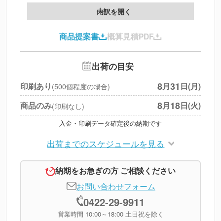
製版代
--
内訳を開く
印刷代
--
商品提案書
概算見積PDF
送料
--
※
北海道・沖縄・離島 別途
追加オプション
--
出荷の目安
円
税別合計
8
31
印刷あり
月
日(月)
(500個程度の場合)
※
上記小計は税別です
8
18
商品のみ
月
日(火)
(印刷なし)
入金・印刷データ確定後の納期です
出荷までのスケジュールを見る
納期をお急ぎの方 ご相談ください
お問い合わせフォーム
0422-29-9911
営業時間 10:00～18:00 土日祝を除く