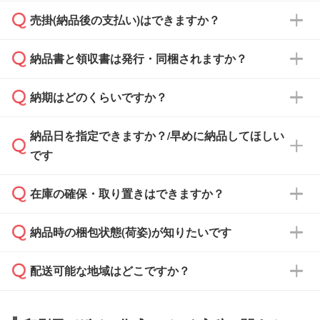
ざいます。予めご了承ください。土日祝日にご
売掛(納品後の支払い)はできますか？
依頼いただいた場合は、翌営業日以降のご連絡
銀行振込のみのご対応となります。
となります。
納品書と領収書は発行・同梱されますか？
基本的には先入金をお願いしておりますが、自
治体・行政機関・学校・病院・上場企業様 な
納期はどのくらいですか？
どの場合は、月末締め翌月末払いに対応可能で
納品書・領収書は ご依頼をいただいた場合の
す。
み発行しております。商品への同梱はしておら
納品日を指定できますか？/早めに納品してほしい
ず、通常はPDFデータをメール添付でお送りし
・印刷する場合(500個程度)
また、卒業・卒園記念品で対策委員会や個人様
です
ます。
ご入金、イメージ画像の校了から約2週間～2
からご注文いただく場合でも、お支払い元が学
原本の郵送をご希望の場合は、担当スタッフま
週間半でご納品いたします。
校や幼稚園・保育園であれば、同様の条件でご
たは注文フォームの『ご注文に関する備考欄』
在庫の確保・取り置きはできますか？
ご希望の納期がある場合は、お問い合わせ・お
対応できる場合がございます。
よりお知らせください。
・商品のみ注文する場合(サンプル購入を含む)
見積もり・ご注文時にその旨をお知らせくださ
ご希望の際は担当スタッフまでお気軽にご相談
ご入金確認後、1～2営業日で出荷いたしま
納品時の梱包状態(荷姿)が知りたいです
い。
ご入金確認後に在庫を確保し、注文確定のご連
ください。
す。
在庫状況や印刷スケジュールを確認のうえ、対
絡を致します。ご入金いただくまで在庫の確保
応が可能かご案内いたします。
配送可能な地域はどこですか？
はできかねますので予めご了承ください。
商品によって異なります。各ページにある商品
納期は商品や数量、印刷方法、ご納品場所、在
また、お急ぎで印刷をご希望の場合は、最短5
詳細の荷姿欄をご確認ください。
庫の有無によって異なります。正確な日程はス
営業日で出荷可能な商品もご用意しておりま
【箱入り】 商品がひとつずつ箱に入っていま
日本全国へお届けが可能です。なお、海外への
タッフまでお問い合わせください。