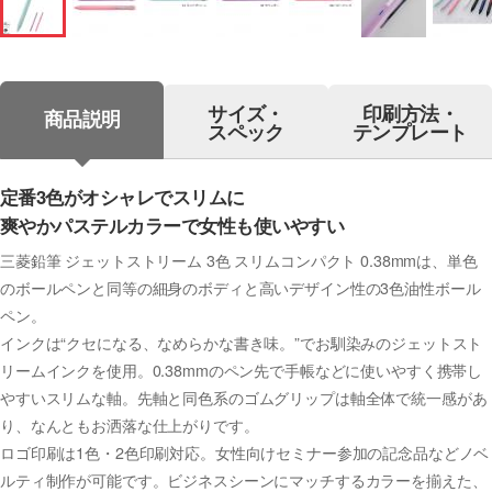
サイズ・
印刷方法・
商品説明
スペック
テンプレート
定番3色がオシャレでスリムに
爽やかパステルカラーで女性も使いやすい
三菱鉛筆 ジェットストリーム 3色 スリムコンパクト 0.38mmは、単色
のボールペンと同等の細身のボディと高いデザイン性の3色油性ボール
ペン。
インクは“クセになる、なめらかな書き味。”でお馴染みのジェットスト
リームインクを使用。0.38mmのペン先で手帳などに使いやすく携帯し
やすいスリムな軸。先軸と同色系のゴムグリップは軸全体で統一感があ
り、なんともお洒落な仕上がりです。
ロゴ印刷は1色・2色印刷対応。女性向けセミナー参加の記念品などノベ
ルティ制作が可能です。ビジネスシーンにマッチするカラーを揃えた、