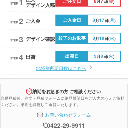
1
ご注文日
8
7
金
月
日(
)
STEP
デザイン入稿
2
ご入金日
8
17
月
月
日(
)
ご入金
STEP
3
校了のお返事
8
18
火
月
日(
)
デザイン確認
STEP
4
出荷日
9
8
火
月
日(
)
出荷
STEP
地域別所要日数はこちら
納期をお急ぎの方 ご相談ください
自動見積後、注文・見積フォームに納品希望日をご入力のうえご依頼
ください。納期を調整しご返答いたします。
お問い合わせフォーム
0422-29-9911