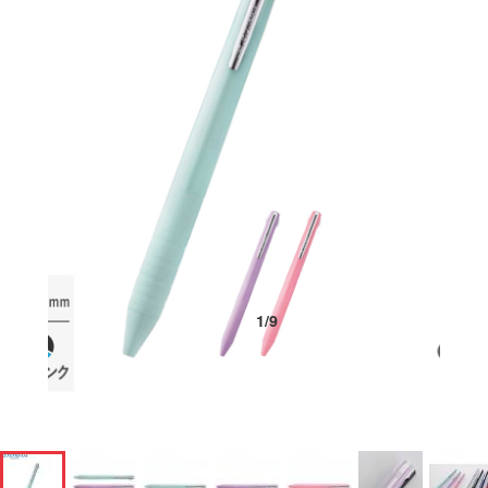
1
/
9