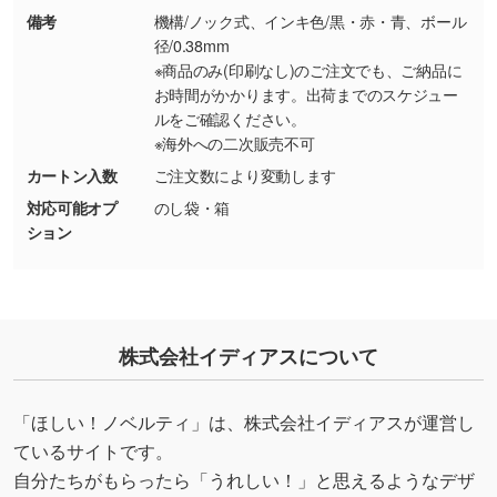
備考
機構/ノック式、インキ色/黒・赤・青、ボール
・持っているデータの背景が足りない／塗り足
径/0.38mm
しの作り方が分からない
※商品のみ(印刷なし)のご注文でも、ご納品に
お時間がかかります。出荷までのスケジュー
印刷したいデータが印刷範囲よりも小さい場
ルをご確認ください。
合、シンプルな色・柄の背景であれば拡張が可
※海外への二次販売不可
能です。→
詳しく見る
カートン入数
ご注文数により変動します
・デザインにQRコードを入れたい／QRコード
対応可能オプ
のし袋・箱
ション
を生成してほしい
URLをご指定いただければ、QRコードを生成
いたします。配置のご相談にも応じています。
→
詳しく見る
株式会社イディアスについて
「ほしい！ノベルティ」は、株式会社イディアスが運営し
ているサイトです。
自分たちがもらったら「うれしい！」と思えるようなデザ