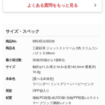
・お届け時に商品が損傷・故障している場合
いたします。
ない場合や仕上がりに影響しそうな場合は、ス
よくある質問をもっと見る
・ご注文と異なる商品が届いた場合
・1色印刷でグラデーションや濃淡を表現した
お急ぎの場合はお電話でのご質問も受け付けて
タッフから別の色をご案内することもございま
・印刷不良があった場合
い
おります。下記電話番号までお問い合わせくだ
す。
※印刷不良は原則として“再印刷”でご対応させ
網点という技法で濃淡を表現することができま
さい。
ていただいております。
す。濃淡の差が分かるデータに調整いたしま
サイズ・スペック
※詳しくは「
商品の良品基準について
」をご覧
す。→
詳しく見る
TEL：0422-29-9911 営業時間10:00～
ください。
18:00(土日祝日除く)
商品No.
MISXE3JSS38
・コーポレートカラーを使って印刷したい／印
お問い合わせフォームはこちら
商品名
三菱鉛筆 ジェットストリーム 3色 スリムコン
【返品・交換ができない場合】
刷色にこだわりがある
パクト 0.38mm
・お客様の元で商品を加工された場合、または
DIC・PANTONEなどのカラーチップの指定や、
最小発注数
30個/30個から1個単位
商品が破損した場合
現物支給による色指定も承っております。→
詳
・商品到着後7日以上経過している場合
しく見る
サイズ
軸径φ11.2×厚さ14.6×全長140.0mm 重量/約
10.6g
・お客様のご都合による返品・交換依頼(商
品・色・数量などの注文間違い等)
・背景がある画像からキャラクター部分だけを
本体色
[選べる本体色]
ラベンダー/ ミントグリーン/ ベビーピンク
使いたいです
シンプルな背景のデータや、使いたいキャラク
荷姿
OPP袋入り
ター部分の輪郭がはっきりしているデータは切
材質
後軸/PC樹脂+転写印刷 先軸/PP樹脂+エラスト
り抜き処理が可能です。→
詳しく見る
マー クリップ/鋼材+メッキ