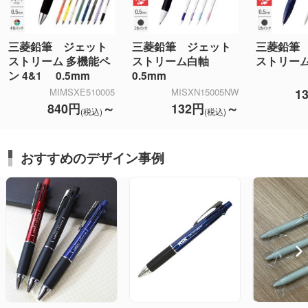
三菱鉛筆 ジェット
三菱鉛筆 ジェット
三菱鉛筆
ストリーム 多機能ペ
ストリーム白軸
ストリーム
ン 4&1 0.5mm
0.5mm
1
MIMSXE510005
MISXN15005NW
840円
～
132円
～
(税込)
(税込)
おすすめのデザイン事例