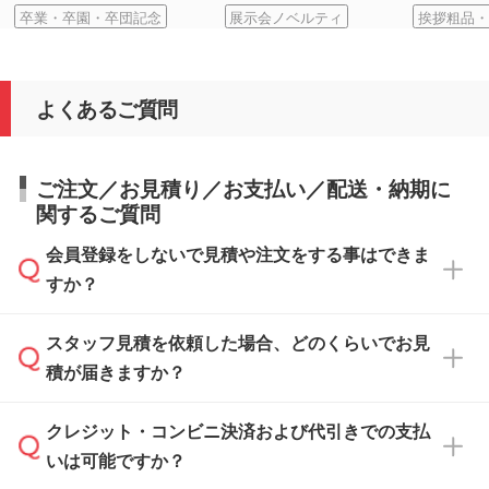
卒業・卒園・卒団記念
展示会ノベルティ
挨拶粗品・
よくあるご質問
ご注文／お見積り／お支払い／配送・納期に
関するご質問
会員登録をしないで見積や注文をする事はできま
すか？
スタッフ見積を依頼した場合、どのくらいでお見
可能です。見積・注文フォームにて『ゲストの
積が届きますか？
まま進む』ボタンからお進みのうえ、ご依頼く
ださい。
クレジット・コンビニ決済および代引きでの支払
通常、翌営業日までにお送りしております。混
いは可能ですか？
雑状況によっては、お時間をいただくこともご