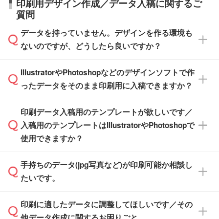
印刷用デザイン作成／データ入稿に関するご
す。>>
対象商品はこちら
す。(白箱、化粧箱、ブリスターパックなど)
直接納品は行っておりませんので予めご了承く
質問
※最短出荷日は商品によって異なります。各商
【袋入り】 商品がひとつずつ袋に入っていま
ださい。
また、商品ページ内の「出荷までのスケジュー
品ページにてご確認ください
す。(透明袋、デザイン袋など)
データを持っていません。デザインを作る環境も
ル」に注文予定日をご入力いただくと、おおよ
【個包装なし】 個包装がされていない状態で
ないのですが、どうしたら良いですか？
その締切日や出荷目安をご確認いただけます。
納品します。
商品在庫や印刷ラインを確保するためにも、商
※化粧箱から白箱への入れ替えや、オリジナル
IllustratorやPhotoshopなどのデザインソフトで作
品が決まりましたらお早めのご発注をお願いい
無料の「
デザインシミュレーター
」を使えば、
箱の作成は原則承っておりません。
たします。
ったデータをそのまま印刷用に入稿できますか？
PCやスマホから簡単にデザインを作成できま
す。スタンプやテンプレートも豊富なので、デ
※土日祝日を除く営業日換算です。
印刷データ入稿用のテンプレートが欲しいです／
ザインソフトがなくても安心です。
IllustratorやPhotoshop、CLIP STUDIOなどのデ
※沖縄・離島は追加日数がかかります。
入稿用のテンプレートはIllustratorやPhotoshopで
ザインソフトでこだわりのデザインを作成した
また、「
データ作成サービス
」もご利用いただ
使用できますか？
い方は、
完全データ入稿
がおすすめです。
けます。ご希望の文言・書体・印刷色をお知ら
「.ai」形式または「.psd」形式で保存し、お見
せいただければ、弊社にて無料でデザインデー
積・ご注文フォームにアップロードしてご入稿
手持ちのデータ(jpg写真など)が印刷可能か相談し
一部商品は入稿用テンプレートのご用意があり
タを1点作成いたします。
ください。
たいです。
ます。各商品ページの『印刷方法・テンプレー
ト』からダウンロードをお願いいたします。
ご入稿後は経験豊富なスタッフがデータに不備
印刷に適したデータに調整してほしいです／その
入稿用のテンプレートはPDF形式ですが、
印刷に適したデータ・解像度かどうか、担当ス
がないかチェックし、お客様と確認してから印
IllustratorやPhotoshopで開いてご利用いただけ
他データ作成に関するお困りごと