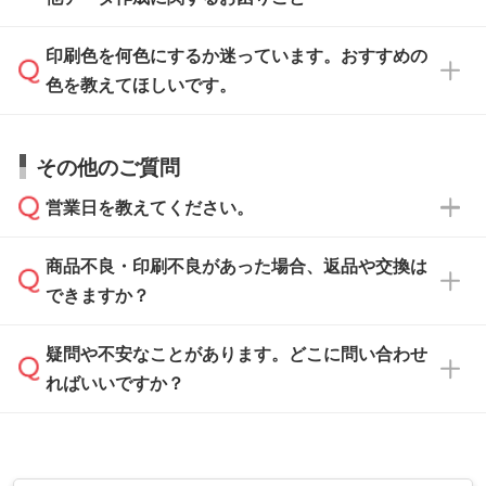
タッフが事前に確認いたします。
刷に進みますので、ご安心ください。
ます。詳しい手順は「
入稿テンプレートの使い
データはお見積・ご注文・
お問い合わせフォー
方
」をご確認ください。
印刷色を何色にするか迷っています。おすすめの
ム
へ添付いただくか、担当スタッフ宛にメール
データ作成でお困りの際には、担当スタッフが
でお送りください。
色を教えてほしいです。
サポートいたしますのでお気軽にご相談くださ
仕上がりに影響しそうな点もチェックいたしま
い。
すので、データのご相談だけでもお気軽にお問
お問い合わせフォーム
や、見積/注文フォーム
お見積・ご注文・
お問い合わせフォーム
からご
その他のご質問
い合わせください。
から添付してお送りください。
相談いただきますと、担当スタッフがお客様の
ご希望や商品の本体色を確認し、印刷色をご提
営業日を教えてください。
なお、印刷用データの作り方に関する詳細は、
・解像度の低いデータをトレース/調整してほ
案させていただきます。
「
完全データ入稿
」をご参照ください。
しい
本体色がブラック、ネイビーなど濃色の場合は
商品不良・印刷不良があった場合、返品や交換は
営業日は平日の10:00～18:00で、土日祝日はお
解像度の低い画像や、手書きのイラスト、写真
白色か淡い色の印刷色をおすすめしておりま
できますか？
休みとなります。注文・見積・お問い合わせ
などを、印刷に適したベクターデータに変換し
す。
は、土日祝日でもお送りいただければ、出社後
ます。→
詳しく見る
本体色がナチュラルなど淡色の場合、印刷をく
疑問や不安なことがあります。どこに問い合わせ
速やかに対応いたします。
お手数をお掛けいたしますが、至急担当スタッ
っきりと目立たせたいときは濃い印刷色が、柔
ればいいですか？
フまでご連絡ください。商品の状況を確認し、
・フルカラーデータを1色に変換してほしい
らかい雰囲気にしたいときは淡い印刷色が映え
改めてご案内いたします。
シルク印刷、レーザー彫刻など印刷方法にあわ
ます。
せて、フルカラーのデータを1色になおしま
お問い合わせフォームをご利用ください。1営
【返品・交換の対象】
す。→
詳しく見る
業日以内に担当スタッフよりメールにてご連絡
また、お選びいただいた印刷色が本体色に合わ