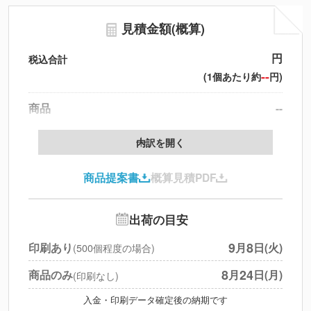
見積金額(概算)
円
税込合計
--
(1個あたり約
円)
商品
--
製版代
--
内訳を開く
印刷代
--
商品提案書
概算見積PDF
送料
--
※
北海道・沖縄・離島 別途
追加オプション
--
出荷の目安
円
税別合計
9
8
印刷あり
月
日(火)
(500個程度の場合)
※
上記小計は税別です
8
24
商品のみ
月
日(月)
(印刷なし)
入金・印刷データ確定後の納期です