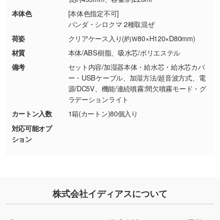
・お客様のご都合による返品・交換依頼(商
本体色
[本体色指定不可]
品・色・数量などの注文間違い等)
・背景がある画像からキャラクター部分だけを
パンダ・シロクマ 2種取混ぜ
使いたいです
荷姿
クリアケース入り(約Ｗ80×H120×D80mm)
シンプルな背景のデータや、使いたいキャラク
材質
本体/ABS樹脂、吸水芯/ポリエステル
ター部分の輪郭がはっきりしているデータは切
備考
セット内容/加湿器本体・給水芯・給水芯カバ
り抜き処理が可能です。→
詳しく見る
ー・USBケーブル、加湿方法/超音波方式、電
源/DC5V、機能/連続噴霧:間欠噴霧モード・グ
・持っているデータの背景が足りない／塗り足
ラデーションライト
しの作り方が分からない
カートン入数
1箱(カートン)80個入り
印刷したいデータが印刷範囲よりも小さい場
対応可能オプ
合、シンプルな色・柄の背景であれば拡張が可
ション
能です。→
詳しく見る
・デザインにQRコードを入れたい／QRコード
を生成してほしい
株式会社イディアスについて
URLをご指定いただければ、QRコードを生成
いたします。配置のご相談にも応じています。
→
詳しく見る