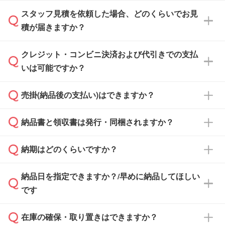
スタッフ見積を依頼した場合、どのくらいでお見
可能です。見積・注文フォームにて『ゲストの
積が届きますか？
まま進む』ボタンからお進みのうえ、ご依頼く
ださい。
クレジット・コンビニ決済および代引きでの支払
通常、翌営業日までにお送りしております。混
いは可能ですか？
雑状況によっては、お時間をいただくこともご
ざいます。予めご了承ください。土日祝日にご
売掛(納品後の支払い)はできますか？
依頼いただいた場合は、翌営業日以降のご連絡
銀行振込のみのご対応となります。
となります。
納品書と領収書は発行・同梱されますか？
基本的には先入金をお願いしておりますが、自
治体・行政機関・学校・病院・上場企業様 な
納期はどのくらいですか？
どの場合は、月末締め翌月末払いに対応可能で
納品書・領収書は ご依頼をいただいた場合の
す。
み発行しております。商品への同梱はしておら
納品日を指定できますか？/早めに納品してほしい
ず、通常はPDFデータをメール添付でお送りし
・印刷する場合(500個程度)
また、卒業・卒園記念品で対策委員会や個人様
です
ます。
ご入金、イメージ画像の校了から約2週間～2
からご注文いただく場合でも、お支払い元が学
原本の郵送をご希望の場合は、担当スタッフま
週間半でご納品いたします。
校や幼稚園・保育園であれば、同様の条件でご
たは注文フォームの『ご注文に関する備考欄』
在庫の確保・取り置きはできますか？
ご希望の納期がある場合は、お問い合わせ・お