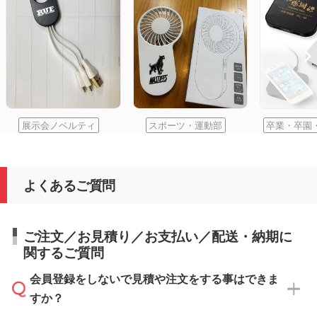
展示会ノベルティ
スポーツ・運動部
卒業・卒園
よくあるご質問
ご注文／お見積り／お支払い／配送・納期に
関するご質問
会員登録をしないで見積や注文をする事はできま
すか？