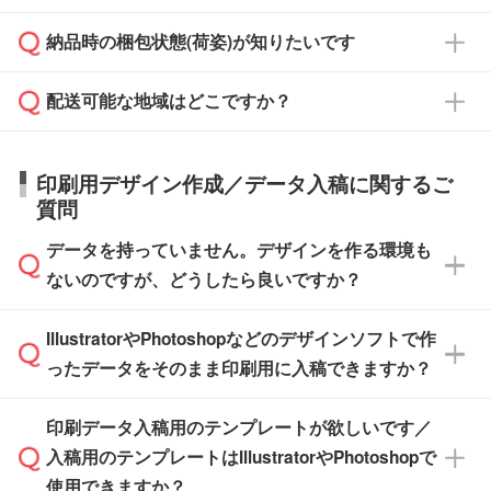
対応できる場合がございます。
よりお知らせください。
・商品のみ注文する場合(サンプル購入を含む)
見積もり・ご注文時にその旨をお知らせくださ
ご希望の際は担当スタッフまでお気軽にご相談
ご入金確認後、1～2営業日で出荷いたしま
納品時の梱包状態(荷姿)が知りたいです
い。
ご入金確認後に在庫を確保し、注文確定のご連
ください。
す。
在庫状況や印刷スケジュールを確認のうえ、対
絡を致します。ご入金いただくまで在庫の確保
応が可能かご案内いたします。
配送可能な地域はどこですか？
はできかねますので予めご了承ください。
商品によって異なります。各ページにある商品
納期は商品や数量、印刷方法、ご納品場所、在
また、お急ぎで印刷をご希望の場合は、最短5
詳細の荷姿欄をご確認ください。
庫の有無によって異なります。正確な日程はス
営業日で出荷可能な商品もご用意しておりま
【箱入り】 商品がひとつずつ箱に入っていま
日本全国へお届けが可能です。なお、海外への
タッフまでお問い合わせください。
印刷用デザイン作成／データ入稿に関するご
す。>>
対象商品はこちら
す。(白箱、化粧箱、ブリスターパックなど)
直接納品は行っておりませんので予めご了承く
質問
※最短出荷日は商品によって異なります。各商
【袋入り】 商品がひとつずつ袋に入っていま
ださい。
また、商品ページ内の「出荷までのスケジュー
品ページにてご確認ください
す。(透明袋、デザイン袋など)
データを持っていません。デザインを作る環境も
ル」に注文予定日をご入力いただくと、おおよ
【個包装なし】 個包装がされていない状態で
ないのですが、どうしたら良いですか？
その締切日や出荷目安をご確認いただけます。
納品します。
商品在庫や印刷ラインを確保するためにも、商
※化粧箱から白箱への入れ替えや、オリジナル
IllustratorやPhotoshopなどのデザインソフトで作
品が決まりましたらお早めのご発注をお願いい
無料の「
デザインシミュレーター
」を使えば、
箱の作成は原則承っておりません。
たします。
ったデータをそのまま印刷用に入稿できますか？
PCやスマホから簡単にデザインを作成できま
す。スタンプやテンプレートも豊富なので、デ
※土日祝日を除く営業日換算です。
印刷データ入稿用のテンプレートが欲しいです／
ザインソフトがなくても安心です。
IllustratorやPhotoshop、CLIP STUDIOなどのデ
※沖縄・離島は追加日数がかかります。
入稿用のテンプレートはIllustratorやPhotoshopで
ザインソフトでこだわりのデザインを作成した
また、「
データ作成サービス
」もご利用いただ
使用できますか？
い方は、
完全データ入稿
がおすすめです。