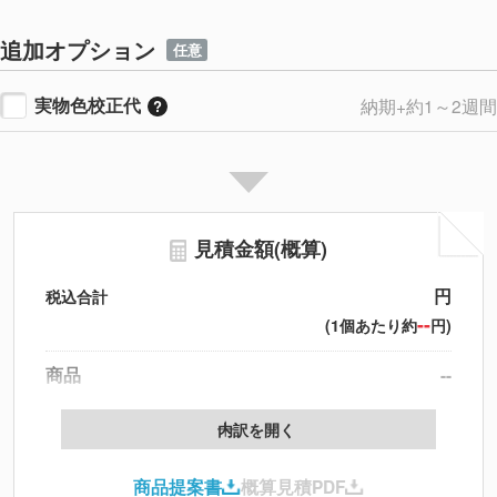
追加オプション
任意
実物色校正代
納期+約1～2週間
見積金額(概算)
円
税込合計
--
(1個あたり約
円)
商品
--
製版代
--
内訳を開く
印刷代
--
商品提案書
概算見積PDF
送料