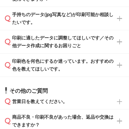
けます。ご希望の文言・書体・印刷色をお知ら
「.ai」形式または「.psd」形式で保存し、お見
せいただければ、弊社にて無料でデザインデー
積・ご注文フォームにアップロードしてご入稿
手持ちのデータ(jpg写真など)が印刷可能か相談し
一部商品は入稿用テンプレートのご用意があり
タを1点作成いたします。
ください。
たいです。
ます。各商品ページの『印刷方法・テンプレー
ト』からダウンロードをお願いいたします。
ご入稿後は経験豊富なスタッフがデータに不備
印刷に適したデータに調整してほしいです／その
入稿用のテンプレートはPDF形式ですが、
印刷に適したデータ・解像度かどうか、担当ス
がないかチェックし、お客様と確認してから印
IllustratorやPhotoshopで開いてご利用いただけ
他データ作成に関するお困りごと
タッフが事前に確認いたします。
刷に進みますので、ご安心ください。
ます。詳しい手順は「
入稿テンプレートの使い
データはお見積・ご注文・
お問い合わせフォー
方
」をご確認ください。
印刷色を何色にするか迷っています。おすすめの
ム
へ添付いただくか、担当スタッフ宛にメール
データ作成でお困りの際には、担当スタッフが
でお送りください。
色を教えてほしいです。
サポートいたしますのでお気軽にご相談くださ
仕上がりに影響しそうな点もチェックいたしま
い。
すので、データのご相談だけでもお気軽にお問
お問い合わせフォーム
や、見積/注文フォーム
お見積・ご注文・
お問い合わせフォーム
からご
その他のご質問
い合わせください。
から添付してお送りください。
相談いただきますと、担当スタッフがお客様の
ご希望や商品の本体色を確認し、印刷色をご提
営業日を教えてください。
なお、印刷用データの作り方に関する詳細は、
・解像度の低いデータをトレース/調整してほ
案させていただきます。
「
完全データ入稿
」をご参照ください。
しい
本体色がブラック、ネイビーなど濃色の場合は
商品不良・印刷不良があった場合、返品や交換は
営業日は平日の10:00～18:00で、土日祝日はお
解像度の低い画像や、手書きのイラスト、写真
白色か淡い色の印刷色をおすすめしておりま
できますか？
休みとなります。注文・見積・お問い合わせ
などを、印刷に適したベクターデータに変換し