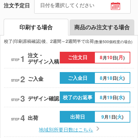
注文予定日
印刷する場合
商品のみ注文する場合
校了(印刷原稿確認)後、2週間～2週間半で出荷
(数量500個程度の場合)
注文・
1
ご注文日
8
10
月
月
日(
)
STEP
デザイン入稿
2
ご入金日
8
18
火
月
日(
)
ご入金
STEP
3
校了のお返事
8
19
水
月
日(
)
デザイン確認
STEP
4
出荷日
9
1
火
月
日(
)
出荷
STEP
地域別所要日数はこちら