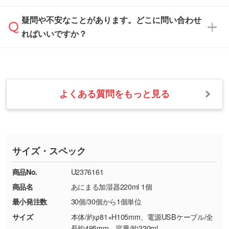
す。
は、土日祝日でもお送りいただければ、出社後
ます。→
詳しく見る
本体色がナチュラルなど淡色の場合、印刷をく
疑問や不安なことがあります。どこに問い合わせ
速やかに対応いたします。
お手数をお掛けいたしますが、至急担当スタッ
っきりと目立たせたいときは濃い印刷色が、柔
ればいいですか？
フまでご連絡ください。商品の状況を確認し、
・フルカラーデータを1色に変換してほしい
らかい雰囲気にしたいときは淡い印刷色が映え
改めてご案内いたします。
シルク印刷、レーザー彫刻など印刷方法にあわ
ます。
せて、フルカラーのデータを1色になおしま
お問い合わせフォームをご利用ください。1営
【返品・交換の対象】
す。→
詳しく見る
業日以内に担当スタッフよりメールにてご連絡
また、お選びいただいた印刷色が本体色に合わ
・お届け時に商品が損傷・故障している場合
いたします。
ない場合や仕上がりに影響しそうな場合は、ス
よくある質問をもっと見る
・ご注文と異なる商品が届いた場合
・1色印刷でグラデーションや濃淡を表現した
お急ぎの場合はお電話でのご質問も受け付けて
タッフから別の色をご案内することもございま
・印刷不良があった場合
い
おります。下記電話番号までお問い合わせくだ
す。
※印刷不良は原則として“再印刷”でご対応させ
網点という技法で濃淡を表現することができま
さい。
ていただいております。
す。濃淡の差が分かるデータに調整いたしま
サイズ・スペック
※詳しくは「
商品の良品基準について
」をご覧
す。→
詳しく見る
TEL：0422-29-9911 営業時間10:00～
ください。
18:00(土日祝日除く)
商品No.
U2376161
・コーポレートカラーを使って印刷したい／印
お問い合わせフォームはこちら
商品名
あにまる加湿器220ml 1個
【返品・交換ができない場合】
刷色にこだわりがある
最小発注数
30個/30個から1個単位
・お客様の元で商品を加工された場合、または
DIC・PANTONEなどのカラーチップの指定や、
商品が破損した場合
現物支給による色指定も承っております。→
詳
サイズ
本体/約φ81×H105mm、電源USBケーブル/全
・商品到着後7日以上経過している場合
しく見る
長約495mm、容量/約220ml