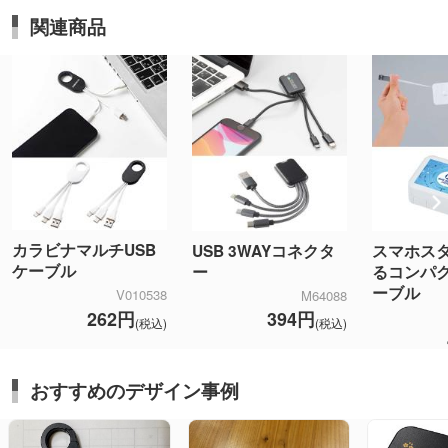
関連商品
カラビナマルチUSB
USB 3WAYコネクタ
スマホス
ケーブル
ー
るコンパク
ーブル
V010538
M64088
262円
394円
(税込)
(税込)
おすすめのデザイン事例