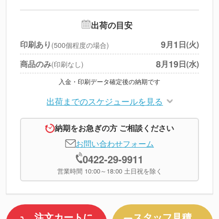
--
※
北海道・沖縄・離島 別途
追加オプション
--
出荷の目安
円
税別合計
9
1
印刷あり
月
日(火)
(500個程度の場合)
※
上記小計は税別です
8
19
商品のみ
月
日(水)
(印刷なし)
入金・印刷データ確定後の納期です
出荷までのスケジュールを見る
納期をお急ぎの方 ご相談ください
お問い合わせフォーム
0422-29-9911
営業時間 10:00～18:00 土日祝を除く
注文カートに
スタッフ見積