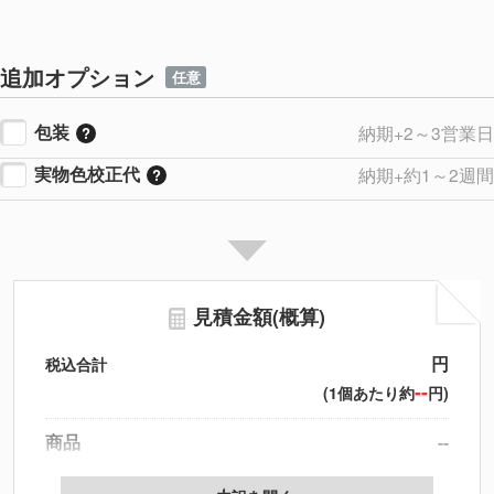
追加オプション
任意
包装
納期+2～3営業日
実物色校正代
納期+約1～2週間
見積金額(概算)
円
税込合計
--
(1個あたり約
円)
商品
--
製版代
--