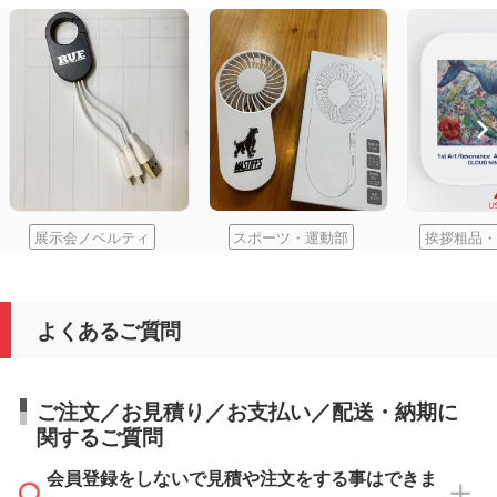
展示会ノベルティ
スポーツ・運動部
挨拶粗品・
よくあるご質問
ご注文／お見積り／お支払い／配送・納期に
関するご質問
会員登録をしないで見積や注文をする事はできま