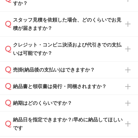
すか？
スタッフ見積を依頼した場合、どのくらいでお見
可能です。見積・注文フォームにて『ゲストの
積が届きますか？
まま進む』ボタンからお進みのうえ、ご依頼く
ださい。
クレジット・コンビニ決済および代引きでの支払
通常、翌営業日までにお送りしております。混
いは可能ですか？
雑状況によっては、お時間をいただくこともご
ざいます。予めご了承ください。土日祝日にご
売掛(納品後の支払い)はできますか？
依頼いただいた場合は、翌営業日以降のご連絡
銀行振込のみのご対応となります。
となります。
納品書と領収書は発行・同梱されますか？
基本的には先入金をお願いしておりますが、自
治体・行政機関・学校・病院・上場企業様 な
納期はどのくらいですか？
どの場合は、月末締め翌月末払いに対応可能で
納品書・領収書は ご依頼をいただいた場合の
す。
み発行しております。商品への同梱はしておら
納品日を指定できますか？/早めに納品してほしい
ず、通常はPDFデータをメール添付でお送りし
・印刷する場合(500個程度)
また、卒業・卒園記念品で対策委員会や個人様
です
ます。
ご入金、イメージ画像の校了から約2週間～2
からご注文いただく場合でも、お支払い元が学
原本の郵送をご希望の場合は、担当スタッフま
週間半でご納品いたします。