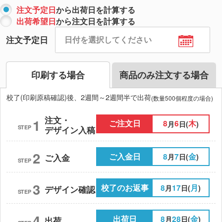
注文予定日
から出荷日を計算する
出荷希望日
から注文日を計算する
注文予定日
印刷する場合
商品のみ注文する場合
校了(印刷原稿確認)後、2週間～2週間半で出荷
(数量500個程度の場合)
注文・
1
ご注文日
8
6
木
月
日(
)
STEP
デザイン入稿
2
ご入金日
8
7
金
月
日(
)
ご入金
STEP
3
校了のお返事
8
17
月
月
日(
)
デザイン確認
STEP
4
出荷日
8
28
金
月
日(
)
出荷