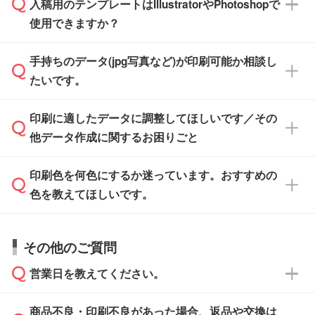
入稿用のテンプレートはIllustratorやPhotoshopで
ザインソフトでこだわりのデザインを作成した
また、「
データ作成サービス
」もご利用いただ
使用できますか？
い方は、
完全データ入稿
がおすすめです。
けます。ご希望の文言・書体・印刷色をお知ら
「.ai」形式または「.psd」形式で保存し、お見
せいただければ、弊社にて無料でデザインデー
積・ご注文フォームにアップロードしてご入稿
手持ちのデータ(jpg写真など)が印刷可能か相談し
一部商品は入稿用テンプレートのご用意があり
タを1点作成いたします。
ください。
たいです。
ます。各商品ページの『印刷方法・テンプレー
ト』からダウンロードをお願いいたします。
ご入稿後は経験豊富なスタッフがデータに不備
印刷に適したデータに調整してほしいです／その
入稿用のテンプレートはPDF形式ですが、
印刷に適したデータ・解像度かどうか、担当ス
がないかチェックし、お客様と確認してから印
IllustratorやPhotoshopで開いてご利用いただけ
他データ作成に関するお困りごと
タッフが事前に確認いたします。
刷に進みますので、ご安心ください。
ます。詳しい手順は「
入稿テンプレートの使い
データはお見積・ご注文・
お問い合わせフォー
方
」をご確認ください。
印刷色を何色にするか迷っています。おすすめの
ム
へ添付いただくか、担当スタッフ宛にメール
データ作成でお困りの際には、担当スタッフが
でお送りください。
色を教えてほしいです。
サポートいたしますのでお気軽にご相談くださ
仕上がりに影響しそうな点もチェックいたしま
い。
すので、データのご相談だけでもお気軽にお問
お問い合わせフォーム
や、見積/注文フォーム
お見積・ご注文・
お問い合わせフォーム
からご
その他のご質問
い合わせください。
から添付してお送りください。
相談いただきますと、担当スタッフがお客様の
ご希望や商品の本体色を確認し、印刷色をご提
営業日を教えてください。
なお、印刷用データの作り方に関する詳細は、
・解像度の低いデータをトレース/調整してほ
案させていただきます。
「
完全データ入稿
」をご参照ください。
しい
本体色がブラック、ネイビーなど濃色の場合は
商品不良・印刷不良があった場合、返品や交換は