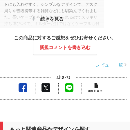
トにも入れやすく、シンプルなデザインで、デスク
周りや普段携帯する雑貨などにも馴染んでくれまし
た。長いケーブルを短くまとめられるのでスッキリ
続きを見る
持ち運びOKで、ホルダーだけではなくケーブルも付
いていて、更にスマホスタンドとしても使える至れ
り尽くせりなアイテムです。
この商品に対するご感想をぜひお寄せください。
新規コメントを書き込む
スタッフコメント
この度はレビュー投稿をいただきありがとうござい
レビュー一覧
ます。
50周年という節目のノベルティに弊社商品をお選び
いただき、大変光栄に思っております。
商品の形状やデザイン、持ち運びやすさなど、実際
の使用感について詳しくご感想をお寄せいただきあ
りがとうございました。
ケーブルホルダーとしてだけでなく、付属ケーブル
やスマホスタンド機能まで幅広くご活用いただけて
いるとのこと、嬉しく読ませていただきました。
ご納品までの対応につきましても温かいお言葉をい
もっと関連商品やデザインを探す
ただき、スタッフ一同励みになっております。