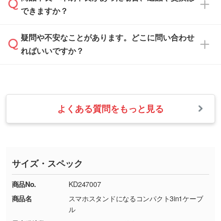
営業日は平日の10:00～18:00で、土日祝日はお
解像度の低い画像や、手書きのイラスト、写真
白色か淡い色の印刷色をおすすめしておりま
できますか？
休みとなります。注文・見積・お問い合わせ
などを、印刷に適したベクターデータに変換し
す。
は、土日祝日でもお送りいただければ、出社後
ます。→
詳しく見る
本体色がナチュラルなど淡色の場合、印刷をく
疑問や不安なことがあります。どこに問い合わせ
速やかに対応いたします。
お手数をお掛けいたしますが、至急担当スタッ
っきりと目立たせたいときは濃い印刷色が、柔
ればいいですか？
フまでご連絡ください。商品の状況を確認し、
・フルカラーデータを1色に変換してほしい
らかい雰囲気にしたいときは淡い印刷色が映え
改めてご案内いたします。
シルク印刷、レーザー彫刻など印刷方法にあわ
ます。
せて、フルカラーのデータを1色になおしま
お問い合わせフォームをご利用ください。1営
【返品・交換の対象】
す。→
詳しく見る
業日以内に担当スタッフよりメールにてご連絡
また、お選びいただいた印刷色が本体色に合わ
・お届け時に商品が損傷・故障している場合
いたします。
ない場合や仕上がりに影響しそうな場合は、ス
よくある質問をもっと見る
・ご注文と異なる商品が届いた場合
・1色印刷でグラデーションや濃淡を表現した
お急ぎの場合はお電話でのご質問も受け付けて
タッフから別の色をご案内することもございま
・印刷不良があった場合
い
おります。下記電話番号までお問い合わせくだ
す。
※印刷不良は原則として“再印刷”でご対応させ
網点という技法で濃淡を表現することができま
さい。
ていただいております。
す。濃淡の差が分かるデータに調整いたしま
サイズ・スペック
※詳しくは「
商品の良品基準について
」をご覧
す。→
詳しく見る
TEL：0422-29-9911 営業時間10:00～
ください。
18:00(土日祝日除く)
商品No.
KD247007
・コーポレートカラーを使って印刷したい／印
お問い合わせフォームはこちら
商品名
スマホスタンドになるコンパクト3in1ケーブ
【返品・交換ができない場合】
刷色にこだわりがある
ル
・お客様の元で商品を加工された場合、または
DIC・PANTONEなどのカラーチップの指定や、