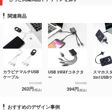
今後もご満足いただける商品とサービスをお届けで
きるよう努めてまいります。
関連商品
カラビナマルチUSB
USB 3WAYコネクタ
スマホス
ケーブル
ー
3in1US
V010538
M64088
262円
394円
(税込)
(税込)
おすすめのデザイン事例