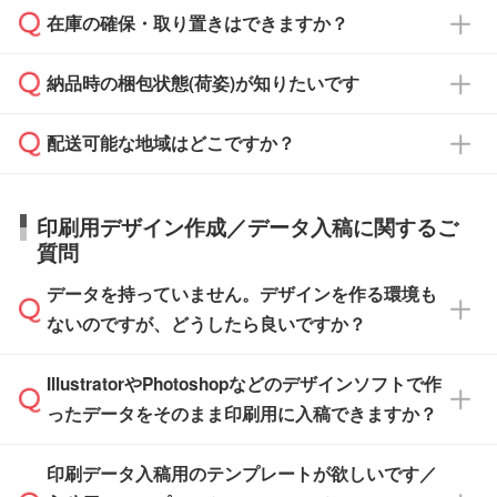
校や幼稚園・保育園であれば、同様の条件でご
たは注文フォームの『ご注文に関する備考欄』
在庫の確保・取り置きはできますか？
ご希望の納期がある場合は、お問い合わせ・お
対応できる場合がございます。
よりお知らせください。
・商品のみ注文する場合(サンプル購入を含む)
見積もり・ご注文時にその旨をお知らせくださ
ご希望の際は担当スタッフまでお気軽にご相談
ご入金確認後、1～2営業日で出荷いたしま
納品時の梱包状態(荷姿)が知りたいです
い。
ご入金確認後に在庫を確保し、注文確定のご連
ください。
す。
在庫状況や印刷スケジュールを確認のうえ、対
絡を致します。ご入金いただくまで在庫の確保
応が可能かご案内いたします。
配送可能な地域はどこですか？
はできかねますので予めご了承ください。
商品によって異なります。各ページにある商品
納期は商品や数量、印刷方法、ご納品場所、在
また、お急ぎで印刷をご希望の場合は、最短5
詳細の荷姿欄をご確認ください。
庫の有無によって異なります。正確な日程はス
営業日で出荷可能な商品もご用意しておりま
【箱入り】 商品がひとつずつ箱に入っていま
日本全国へお届けが可能です。なお、海外への
タッフまでお問い合わせください。
印刷用デザイン作成／データ入稿に関するご
す。>>
対象商品はこちら
す。(白箱、化粧箱、ブリスターパックなど)
直接納品は行っておりませんので予めご了承く
質問
※最短出荷日は商品によって異なります。各商
【袋入り】 商品がひとつずつ袋に入っていま
ださい。
また、商品ページ内の「出荷までのスケジュー
品ページにてご確認ください
す。(透明袋、デザイン袋など)
データを持っていません。デザインを作る環境も
ル」に注文予定日をご入力いただくと、おおよ
【個包装なし】 個包装がされていない状態で
ないのですが、どうしたら良いですか？
その締切日や出荷目安をご確認いただけます。
納品します。
商品在庫や印刷ラインを確保するためにも、商
※化粧箱から白箱への入れ替えや、オリジナル
IllustratorやPhotoshopなどのデザインソフトで作
品が決まりましたらお早めのご発注をお願いい
無料の「
デザインシミュレーター
」を使えば、
箱の作成は原則承っておりません。
たします。
ったデータをそのまま印刷用に入稿できますか？
PCやスマホから簡単にデザインを作成できま
す。スタンプやテンプレートも豊富なので、デ
※土日祝日を除く営業日換算です。
印刷データ入稿用のテンプレートが欲しいです／
ザインソフトがなくても安心です。
IllustratorやPhotoshop、CLIP STUDIOなどのデ
※沖縄・離島は追加日数がかかります。