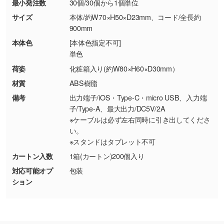
最小発注数
30個/30個から1個単位
商品が破損した場合
現物支給による色指定も承っております。→
詳
・商品到着後7日以上経過している場合
しく見る
サイズ
本体/約W70×H50×D23mm、コード/全長約
900mm
・お客様のご都合による返品・交換依頼(商
品・色・数量などの注文間違い等)
・背景がある画像からキャラクター部分だけを
本体色
[本体色指定不可]
単色
使いたいです
シンプルな背景のデータや、使いたいキャラク
荷姿
化粧箱入り(約W80×H60×D30mm）
ター部分の輪郭がはっきりしているデータは切
材質
ABS樹脂
り抜き処理が可能です。→
詳しく見る
備考
出力端子/iOS・Type-C・micro USB、入力端
子/Type-A、最大出力/DC5V/2A
・持っているデータの背景が足りない／塗り足
※ケーブルは必ず左右同時に引き出してくださ
しの作り方が分からない
い。
※スタンドはタブレット不可
印刷したいデータが印刷範囲よりも小さい場
合、シンプルな色・柄の背景であれば拡張が可
カートン入数
1箱(カートン)200個入り
能です。→
詳しく見る
対応可能オプ
包装
ション
・デザインにQRコードを入れたい／QRコード
を生成してほしい
URLをご指定いただければ、QRコードを生成