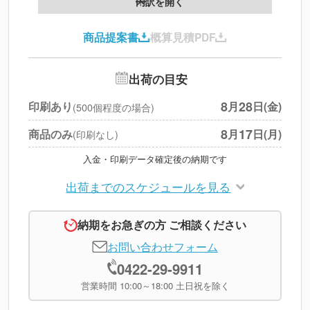
内訳を開く
印刷代
--
商品提案書
概算見積PDF
送料
--
※
北海道・沖縄・離島 別途
追加オプション
--
出荷の目安
円
税別合計
8
28
印刷あり
月
日(金)
(500個程度の場合)
※
上記小計は税別です
8
17
商品のみ
月
日(月)
(印刷なし)
入金・印刷データ確定後の納期です
出荷までのスケジュールを見る
納期をお急ぎの方 ご相談ください
お問い合わせフォーム
0422-29-9911
営業時間 10:00～18:00 土日祝を除く