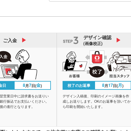
デザイン
確認
ご入金
(画像校正)
8
7
金
8
17
月
金日
校了のお返事
月
日(
)
月
日(
)
翌営業日中に請求書をお送りい
デザイン入稿後、印刷のイメージ画像を作
銀行振込でお支払いください。
成しお送りします。OKのお返事を頂いてか
後の進行となります。
ら印刷を開始いたします。