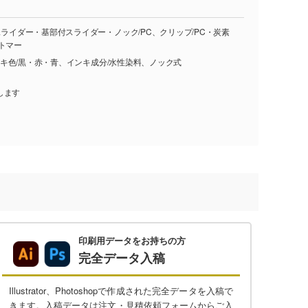
スライダー・基部付スライダー・ノック/PC、クリップ/PC・炭素
トマー
インキ色/黒・赤・青、インキ成分/水性染料、ノック式
します
印刷用データをお持ちの方
完全データ入稿
Illustrator、Photoshopで作成された完全データを入稿で
きます。入稿データは注文・見積依頼フォームからご入