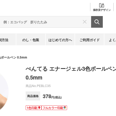
保存済
デザイン
刷方法
のし・包装
はじめての方へ
ご利用ガイド
よく
ボールペン 0.5mm
ぺんてる エナージェル3色ボールペ
0.5mm
商品No.
PEBLC35
378
商品価格
円(税込)
1色印刷
フルカラー印刷