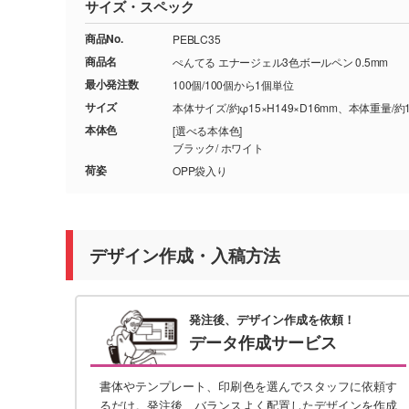
サイズ・スペック
商品No.
PEBLC35
商品名
ぺんてる エナージェル3色ボールペン 0.5mm
最小発注数
100個/100個から1個単位
サイズ
本体サイズ/約φ15×H149×D16mm、本体重量/約1
本体色
[選べる本体色]
ブラック/ ホワイト
荷姿
OPP袋入り
デザイン作成・入稿方法
発注後、デザイン作成を依頼！
データ作成サービス
書体やテンプレート、印刷色を選んでスタッフに依頼す
るだけ。発注後、バランスよく配置したデザインを作成