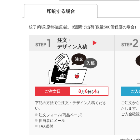
印刷する場合
校了(印刷原稿確認)後、3週間で出荷
(数量500個程度の場合)
注文・
デザイン入稿
8
6
木
ご注文日
ご入
月
日(
)
下記の方法でご注文・デザイン入稿くださ
ご注文から
い。
たします。
ご入金確認
注文フォーム(商品ページ)
担当者にメール
FAX送付