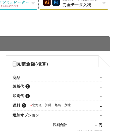
見積金額(概算)
商品
--
製版代
--
印刷代
--
送料
※
北海道・沖縄・離島 別途
--
追加オプション
--
--
円
税別合計
※
上記小計は税別です