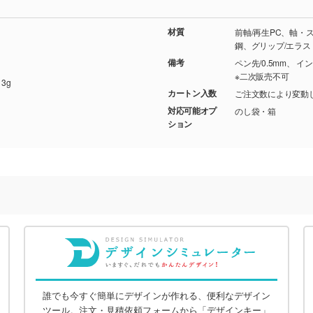
材質
前軸/再生PC、軸・
鋼、グリップ/エラス
備考
ペン先/0.5mm、 
※二次販売不可
3g
カートン入数
ご注文数により変動
対応可能オプ
のし袋・箱
ション
誰でも今すぐ簡単にデザインが作れる、便利なデザイン
ツール。注文・見積依頼フォームから「デザインキー」