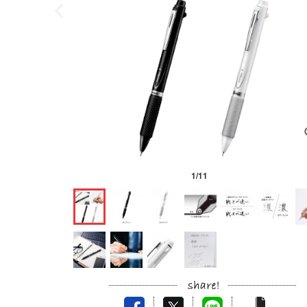
1
/
11