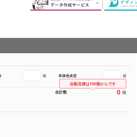
ト
本体色未定
個
個
自動見積は100個からです
0
個
合計数