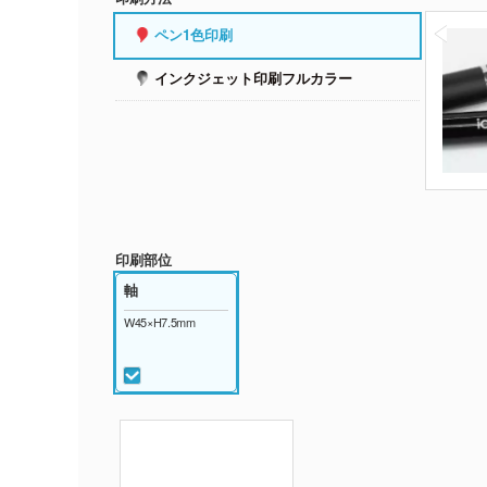
ペン1色印刷
インクジェット印刷フルカラー
印刷部位
軸
W45×H7.5mm