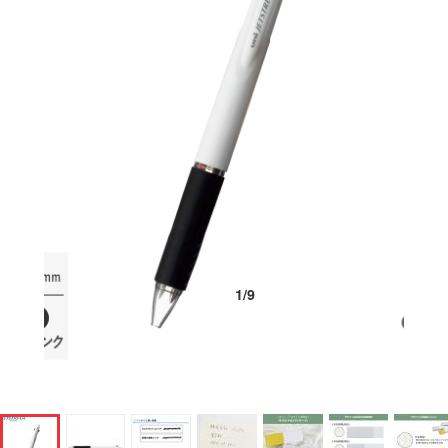
1
/
9