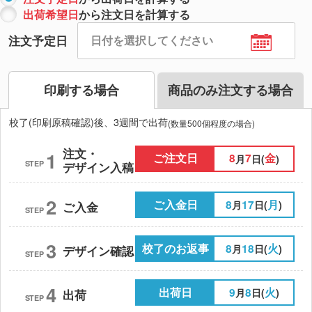
出荷希望日
から注文日を計算する
注文予定日
印刷する場合
商品のみ注文する場合
校了(印刷原稿確認)後、3週間で出荷
(数量500個程度の場合)
注文・
1
ご注文日
8
7
金
月
日(
)
STEP
デザイン入稿
2
ご入金日
8
17
月
月
日(
)
ご入金
STEP
3
校了のお返事
8
18
火
月
日(
)
デザイン確認
STEP
4
出荷日
9
8
火
月
日(
)
出荷
STEP