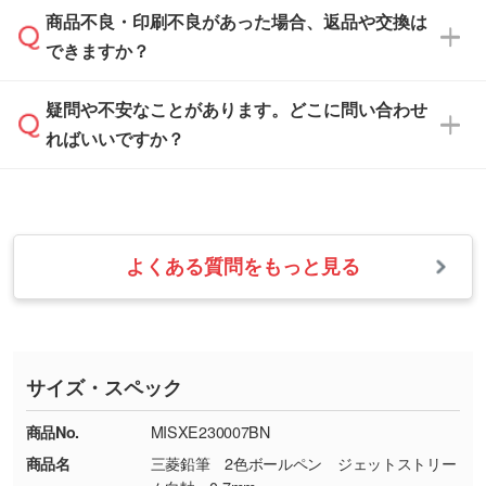
「
完全データ入稿
」をご参照ください。
しい
本体色がブラック、ネイビーなど濃色の場合は
商品不良・印刷不良があった場合、返品や交換は
営業日は平日の10:00～18:00で、土日祝日はお
解像度の低い画像や、手書きのイラスト、写真
白色か淡い色の印刷色をおすすめしておりま
できますか？
休みとなります。注文・見積・お問い合わせ
などを、印刷に適したベクターデータに変換し
す。
は、土日祝日でもお送りいただければ、出社後
ます。→
詳しく見る
本体色がナチュラルなど淡色の場合、印刷をく
疑問や不安なことがあります。どこに問い合わせ
速やかに対応いたします。
お手数をお掛けいたしますが、至急担当スタッ
っきりと目立たせたいときは濃い印刷色が、柔
ればいいですか？
フまでご連絡ください。商品の状況を確認し、
・フルカラーデータを1色に変換してほしい
らかい雰囲気にしたいときは淡い印刷色が映え
改めてご案内いたします。
シルク印刷、レーザー彫刻など印刷方法にあわ
ます。
せて、フルカラーのデータを1色になおしま
お問い合わせフォームをご利用ください。1営
【返品・交換の対象】
す。→
詳しく見る
業日以内に担当スタッフよりメールにてご連絡
また、お選びいただいた印刷色が本体色に合わ
・お届け時に商品が損傷・故障している場合
いたします。
ない場合や仕上がりに影響しそうな場合は、ス
よくある質問をもっと見る
・ご注文と異なる商品が届いた場合
・1色印刷でグラデーションや濃淡を表現した
お急ぎの場合はお電話でのご質問も受け付けて
タッフから別の色をご案内することもございま
・印刷不良があった場合
い
おります。下記電話番号までお問い合わせくだ
す。
※印刷不良は原則として“再印刷”でご対応させ
網点という技法で濃淡を表現することができま
さい。
ていただいております。
す。濃淡の差が分かるデータに調整いたしま
サイズ・スペック
※詳しくは「
商品の良品基準について
」をご覧
す。→
詳しく見る
TEL：0422-29-9911 営業時間10:00～
ください。
18:00(土日祝日除く)
商品No.
MISXE230007BN
・コーポレートカラーを使って印刷したい／印
お問い合わせフォームはこちら
商品名
三菱鉛筆 2色ボールペン ジェットストリー
【返品・交換ができない場合】
刷色にこだわりがある