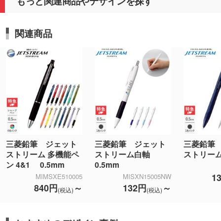
もっと関連商品やデザインを探す
関連商品
三菱鉛筆 ジェット
三菱鉛筆 ジェット
三菱鉛筆
ストリーム 多機能ペ
ストリーム白軸
ストリーム
ン 4&1 0.5mm
0.5mm
1
MIMSXE510005
MISXN15005NW
840円
～
132円
～
(税込)
(税込)