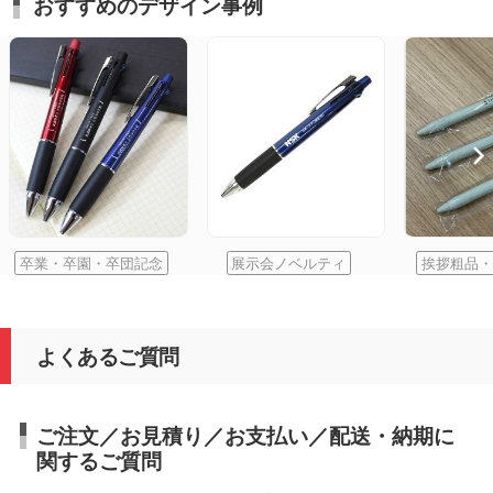
おすすめのデザイン事例
卒業・卒園・卒団記念
展示会ノベルティ
挨拶粗品・
よくあるご質問
ご注文／お見積り／お支払い／配送・納期に
関するご質問