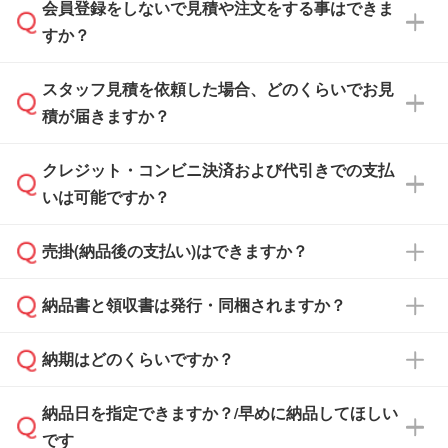
会員登録をしないで見積や注文をする事はできま
すか？
スタッフ見積を依頼した場合、どのくらいでお見
可能です。見積・注文フォームにて『ゲストの
積が届きますか？
まま進む』ボタンからお進みのうえ、ご依頼く
ださい。
クレジット・コンビニ決済および代引きでの支払
通常、翌営業日までにお送りしております。混
いは可能ですか？
雑状況によっては、お時間をいただくこともご
ざいます。予めご了承ください。土日祝日にご
売掛(納品後の支払い)はできますか？
依頼いただいた場合は、翌営業日以降のご連絡
銀行振込のみのご対応となります。
となります。
納品書と領収書は発行・同梱されますか？
基本的には先入金をお願いしておりますが、自
治体・行政機関・学校・病院・上場企業様 な
納期はどのくらいですか？
どの場合は、月末締め翌月末払いに対応可能で
納品書・領収書は ご依頼をいただいた場合の
す。
み発行しております。商品への同梱はしておら
納品日を指定できますか？/早めに納品してほしい
ず、通常はPDFデータをメール添付でお送りし
・印刷する場合(500個程度)
また、卒業・卒園記念品で対策委員会や個人様
です
ます。
ご入金、イメージ画像の校了から約2週間～2