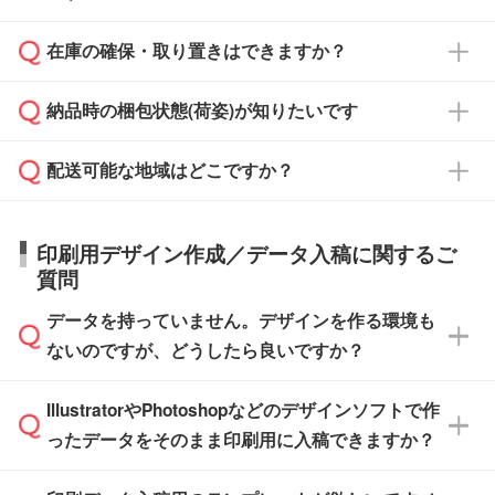
からご注文いただく場合でも、お支払い元が学
原本の郵送をご希望の場合は、担当スタッフま
週間半でご納品いたします。
校や幼稚園・保育園であれば、同様の条件でご
たは注文フォームの『ご注文に関する備考欄』
在庫の確保・取り置きはできますか？
ご希望の納期がある場合は、お問い合わせ・お
対応できる場合がございます。
よりお知らせください。
・商品のみ注文する場合(サンプル購入を含む)
見積もり・ご注文時にその旨をお知らせくださ
ご希望の際は担当スタッフまでお気軽にご相談
ご入金確認後、1～2営業日で出荷いたしま
納品時の梱包状態(荷姿)が知りたいです
い。
ご入金確認後に在庫を確保し、注文確定のご連
ください。
す。
在庫状況や印刷スケジュールを確認のうえ、対
絡を致します。ご入金いただくまで在庫の確保
応が可能かご案内いたします。
配送可能な地域はどこですか？
はできかねますので予めご了承ください。
商品によって異なります。各ページにある商品
納期は商品や数量、印刷方法、ご納品場所、在
また、お急ぎで印刷をご希望の場合は、最短5
詳細の荷姿欄をご確認ください。
庫の有無によって異なります。正確な日程はス
営業日で出荷可能な商品もご用意しておりま
【箱入り】 商品がひとつずつ箱に入っていま
日本全国へお届けが可能です。なお、海外への
タッフまでお問い合わせください。
印刷用デザイン作成／データ入稿に関するご
す。>>
対象商品はこちら
す。(白箱、化粧箱、ブリスターパックなど)
直接納品は行っておりませんので予めご了承く
質問
※最短出荷日は商品によって異なります。各商
【袋入り】 商品がひとつずつ袋に入っていま
ださい。
また、商品ページ内の「出荷までのスケジュー
品ページにてご確認ください
す。(透明袋、デザイン袋など)
データを持っていません。デザインを作る環境も
ル」に注文予定日をご入力いただくと、おおよ
【個包装なし】 個包装がされていない状態で
ないのですが、どうしたら良いですか？
その締切日や出荷目安をご確認いただけます。
納品します。
商品在庫や印刷ラインを確保するためにも、商
※化粧箱から白箱への入れ替えや、オリジナル
IllustratorやPhotoshopなどのデザインソフトで作
品が決まりましたらお早めのご発注をお願いい
無料の「
デザインシミュレーター
」を使えば、
箱の作成は原則承っておりません。
たします。
ったデータをそのまま印刷用に入稿できますか？
PCやスマホから簡単にデザインを作成できま
す。スタンプやテンプレートも豊富なので、デ
※土日祝日を除く営業日換算です。