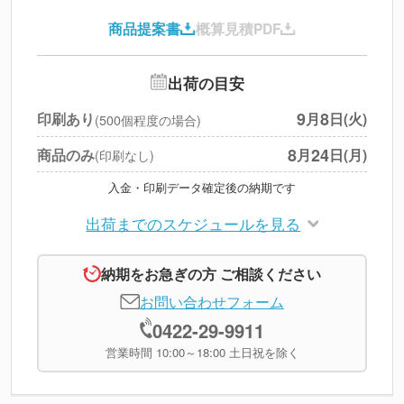
印刷代
--
商品提案書
概算見積PDF
送料
--
※
北海道・沖縄・離島 別途
追加オプション
--
出荷の目安
円
税別合計
9
8
印刷あり
月
日(火)
(500個程度の場合)
※
上記小計は税別です
8
24
商品のみ
月
日(月)
(印刷なし)
入金・印刷データ確定後の納期です
出荷までのスケジュールを見る
納期をお急ぎの方 ご相談ください
お問い合わせフォーム
0422-29-9911
営業時間 10:00～18:00 土日祝を除く