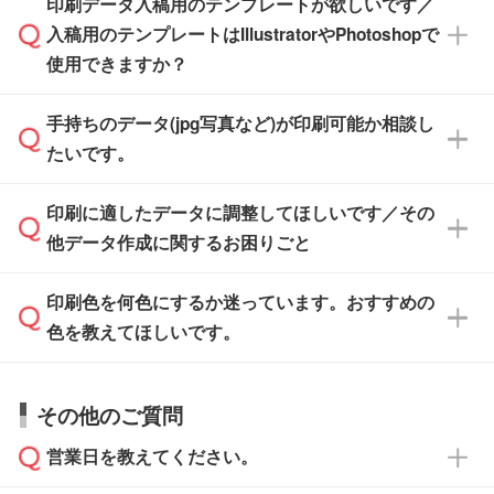
印刷データ入稿用のテンプレートが欲しいです／
ザインソフトがなくても安心です。
IllustratorやPhotoshop、CLIP STUDIOなどのデ
※沖縄・離島は追加日数がかかります。
入稿用のテンプレートはIllustratorやPhotoshopで
ザインソフトでこだわりのデザインを作成した
また、「
データ作成サービス
」もご利用いただ
使用できますか？
い方は、
完全データ入稿
がおすすめです。
けます。ご希望の文言・書体・印刷色をお知ら
「.ai」形式または「.psd」形式で保存し、お見
せいただければ、弊社にて無料でデザインデー
積・ご注文フォームにアップロードしてご入稿
手持ちのデータ(jpg写真など)が印刷可能か相談し
一部商品は入稿用テンプレートのご用意があり
タを1点作成いたします。
ください。
たいです。
ます。各商品ページの『印刷方法・テンプレー
ト』からダウンロードをお願いいたします。
ご入稿後は経験豊富なスタッフがデータに不備
印刷に適したデータに調整してほしいです／その
入稿用のテンプレートはPDF形式ですが、
印刷に適したデータ・解像度かどうか、担当ス
がないかチェックし、お客様と確認してから印
IllustratorやPhotoshopで開いてご利用いただけ
他データ作成に関するお困りごと
タッフが事前に確認いたします。
刷に進みますので、ご安心ください。
ます。詳しい手順は「
入稿テンプレートの使い
データはお見積・ご注文・
お問い合わせフォー
方
」をご確認ください。
印刷色を何色にするか迷っています。おすすめの
ム
へ添付いただくか、担当スタッフ宛にメール
データ作成でお困りの際には、担当スタッフが
でお送りください。
色を教えてほしいです。
サポートいたしますのでお気軽にご相談くださ
仕上がりに影響しそうな点もチェックいたしま
い。
すので、データのご相談だけでもお気軽にお問
お問い合わせフォーム
や、見積/注文フォーム
お見積・ご注文・
お問い合わせフォーム
からご
その他のご質問
い合わせください。
から添付してお送りください。
相談いただきますと、担当スタッフがお客様の
ご希望や商品の本体色を確認し、印刷色をご提
営業日を教えてください。
なお、印刷用データの作り方に関する詳細は、
・解像度の低いデータをトレース/調整してほ
案させていただきます。