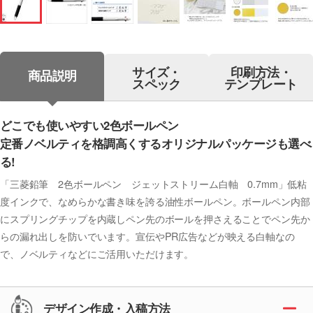
サイズ・
印刷方法・
商品説明
スペック
テンプレート
どこでも使いやすい2色ボールペン
定番ノベルティを格調高くするオリジナルパッケージも選べ
る!
「三菱鉛筆 2色ボールペン ジェットストリーム白軸 0.7mm」低粘
度インクで、なめらかな書き味を誇る油性ボールペン。ボールペン内部
にスプリングチップを内蔵しペン先のボールを押さえることでペン先か
らの漏れ出しを防いでいます。宣伝やPR広告などが映える白軸なの
で、ノベルティなどにご活用いただけます。
デザイン作成・入稿方法