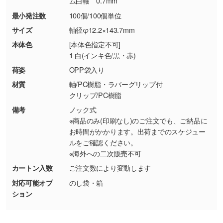
ム白軸 0.7mm
・お客様の元で商品を加工された場合、または
DIC・PANTONEなどのカラーチップの指定や、
最小発注数
100個/100個単位
商品が破損した場合
現物支給による色指定も承っております。→
詳
・商品到着後7日以上経過している場合
しく見る
サイズ
軸径φ12.2×143.7mm
・お客様のご都合による返品・交換依頼(商
本体色
[本体色指定不可]
品・色・数量などの注文間違い等)
・背景がある画像からキャラクター部分だけを
1 白(インキ色/黒・赤)
使いたいです
荷姿
OPP袋入り
シンプルな背景のデータや、使いたいキャラク
材質
軸/PC樹脂・ラバーグリップ付
ター部分の輪郭がはっきりしているデータは切
クリップ/PC樹脂
り抜き処理が可能です。→
詳しく見る
備考
ノック式
※商品のみ(印刷なし)のご注文でも、ご納品に
・持っているデータの背景が足りない／塗り足
お時間がかかります。出荷までのスケジュー
しの作り方が分からない
ルをご確認ください。
※海外への二次販売不可
印刷したいデータが印刷範囲よりも小さい場
合、シンプルな色・柄の背景であれば拡張が可
カートン入数
ご注文数により変動します
能です。→
詳しく見る
対応可能オプ
のし袋・箱
ション
・デザインにQRコードを入れたい／QRコード
を生成してほしい