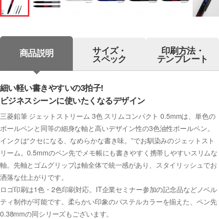
サイズ・
印刷方法・
商品説明
スペック
テンプレート
細い軽い書きやすいの3拍子!
ビジネスシーンに使いたくなるデザイン
三菱鉛筆 ジェットストリーム 3色 スリムコンパクト 0.5mmは、単色の
ボールペンと同等の細身な軸と高いデザイン性の3色油性ボールペン。
インクは“クセになる、なめらかな書き味。”でお馴染みのジェットスト
リーム。0.5mmのペン先でメモ帳にも書きやすく携帯しやすいスリムな
軸。先軸とゴムグリップは軸全体で統一感があり、スタイリッシュでお
洒落な仕上がりです。
ロゴ印刷は1色・2色印刷対応。IT企業セミナー参加の記念品などノベル
ティ制作が可能です。柔らかい印象のパステルカラーを揃えた、ペン先
0.38mmの同シリーズもございます。