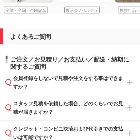
卒業・卒園・卒団記念
展示会ノベルティ
挨拶粗品・
よくあるご質問
ご注文／お見積り／お支払い／配送・納期に
関するご質問
会員登録をしないで見積や注文をする事はできま
すか？
スタッフ見積を依頼した場合、どのくらいでお見
可能です。見積・注文フォームにて『ゲストの
積が届きますか？
まま進む』ボタンからお進みのうえ、ご依頼く
ださい。
クレジット・コンビニ決済および代引きでの支払
通常、翌営業日までにお送りしております。混
いは可能ですか？
雑状況によっては、お時間をいただくこともご