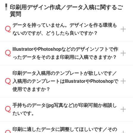
【箱入り】 商品がひとつずつ箱に入っていま
日本全国へお届けが可能です。なお、海外への
タッフまでお問い合わせください。
印刷用デザイン作成／データ入稿に関するご
す。>>
対象商品はこちら
す。(白箱、化粧箱、ブリスターパックなど)
直接納品は行っておりませんので予めご了承く
質問
※最短出荷日は商品によって異なります。各商
【袋入り】 商品がひとつずつ袋に入っていま
ださい。
また、商品ページ内の「出荷までのスケジュー
品ページにてご確認ください
す。(透明袋、デザイン袋など)
データを持っていません。デザインを作る環境も
ル」に注文予定日をご入力いただくと、おおよ
【個包装なし】 個包装がされていない状態で
ないのですが、どうしたら良いですか？
その締切日や出荷目安をご確認いただけます。
納品します。
商品在庫や印刷ラインを確保するためにも、商
※化粧箱から白箱への入れ替えや、オリジナル
IllustratorやPhotoshopなどのデザインソフトで作
品が決まりましたらお早めのご発注をお願いい
無料の「
デザインシミュレーター
」を使えば、
箱の作成は原則承っておりません。
たします。
ったデータをそのまま印刷用に入稿できますか？
PCやスマホから簡単にデザインを作成できま
す。スタンプやテンプレートも豊富なので、デ
※土日祝日を除く営業日換算です。
印刷データ入稿用のテンプレートが欲しいです／
ザインソフトがなくても安心です。
IllustratorやPhotoshop、CLIP STUDIOなどのデ
※沖縄・離島は追加日数がかかります。
入稿用のテンプレートはIllustratorやPhotoshopで
ザインソフトでこだわりのデザインを作成した
また、「
データ作成サービス
」もご利用いただ
使用できますか？
い方は、
完全データ入稿
がおすすめです。
けます。ご希望の文言・書体・印刷色をお知ら
「.ai」形式または「.psd」形式で保存し、お見
せいただければ、弊社にて無料でデザインデー
積・ご注文フォームにアップロードしてご入稿
手持ちのデータ(jpg写真など)が印刷可能か相談し
一部商品は入稿用テンプレートのご用意があり
タを1点作成いたします。
ください。
たいです。
ます。各商品ページの『印刷方法・テンプレー
ト』からダウンロードをお願いいたします。
ご入稿後は経験豊富なスタッフがデータに不備
印刷に適したデータに調整してほしいです／その
入稿用のテンプレートはPDF形式ですが、
印刷に適したデータ・解像度かどうか、担当ス