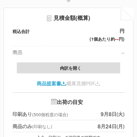
見積金額(概算)
円
税込合計
--
(1個あたり約
円)
商品
--
製版代
--
内訳を開く
印刷代
--
商品提案書
概算見積PDF
送料
--
※
北海道・沖縄・離島 別途
追加オプション
--
出荷の目安
円
税別合計
9
8
印刷あり
月
日(火)
(500個程度の場合)
※
上記小計は税別です
8
24
商品のみ
月
日(月)
(印刷なし)