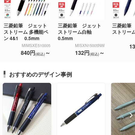
三菱鉛筆 ジェット
三菱鉛筆 ジェット
三菱鉛筆
ストリーム 多機能ペ
ストリーム白軸
ストリーム
ン 4&1 0.5mm
0.5mm
1
MIMSXE510005
MISXN15005NW
840円
～
132円
～
(税込)
(税込)
おすすめのデザイン事例