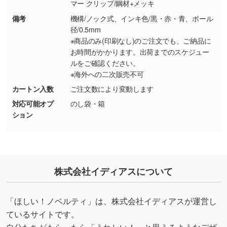
り抜き処理が可能です。→
詳しく見る
マー クリップ/鋼材+メッキ
備考
機構/ノック式、インキ色/黒・赤・青、ボール
・持っているデータの背景が足りない／塗り足
径/0.5mm
しの作り方が分からない
※商品のみ(印刷なし)のご注文でも、ご納品に
お時間がかかります。出荷までのスケジュー
印刷したいデータが印刷範囲よりも小さい場
ルをご確認ください。
合、シンプルな色・柄の背景であれば拡張が可
※海外への二次販売不可
能です。→
詳しく見る
カートン入数
ご注文数により変動します
・デザインにQRコードを入れたい／QRコード
対応可能オプ
のし袋・箱
ション
を生成してほしい
URLをご指定いただければ、QRコードを生成
いたします。配置のご相談にも応じています。
→
詳しく見る
株式会社イディアスについて
「ほしい！ノベルティ」は、株式会社イディアスが運営し
ているサイトです。