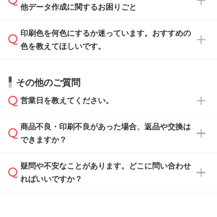
がないかチェックし、お客様と確認してから印
IllustratorやPhotoshopで開いてご利用いただけ
他データ作成に関するお困りごと
タッフが事前に確認いたします。
刷に進みますので、ご安心ください。
ます。詳しい手順は「
入稿テンプレートの使い
データはお見積・ご注文・
お問い合わせフォー
方
」をご確認ください。
印刷色を何色にするか迷っています。おすすめの
ム
へ添付いただくか、担当スタッフ宛にメール
データ作成でお困りの際には、担当スタッフが
でお送りください。
色を教えてほしいです。
サポートいたしますのでお気軽にご相談くださ
仕上がりに影響しそうな点もチェックいたしま
い。
すので、データのご相談だけでもお気軽にお問
お問い合わせフォーム
や、見積/注文フォーム
お見積・ご注文・
お問い合わせフォーム
からご
その他のご質問
い合わせください。
から添付してお送りください。
相談いただきますと、担当スタッフがお客様の
ご希望や商品の本体色を確認し、印刷色をご提
営業日を教えてください。
なお、印刷用データの作り方に関する詳細は、
・解像度の低いデータをトレース/調整してほ
案させていただきます。
「
完全データ入稿
」をご参照ください。
しい
本体色がブラック、ネイビーなど濃色の場合は
商品不良・印刷不良があった場合、返品や交換は
営業日は平日の10:00～18:00で、土日祝日はお
解像度の低い画像や、手書きのイラスト、写真
白色か淡い色の印刷色をおすすめしておりま
できますか？
休みとなります。注文・見積・お問い合わせ
などを、印刷に適したベクターデータに変換し
す。
は、土日祝日でもお送りいただければ、出社後
ます。→
詳しく見る
本体色がナチュラルなど淡色の場合、印刷をく
疑問や不安なことがあります。どこに問い合わせ
速やかに対応いたします。
お手数をお掛けいたしますが、至急担当スタッ
っきりと目立たせたいときは濃い印刷色が、柔
ればいいですか？
フまでご連絡ください。商品の状況を確認し、
・フルカラーデータを1色に変換してほしい
らかい雰囲気にしたいときは淡い印刷色が映え
改めてご案内いたします。
シルク印刷、レーザー彫刻など印刷方法にあわ
ます。
せて、フルカラーのデータを1色になおしま
お問い合わせフォームをご利用ください。1営