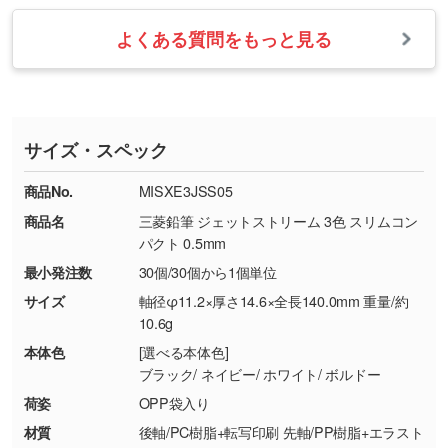
【返品・交換の対象】
す。→
詳しく見る
業日以内に担当スタッフよりメールにてご連絡
また、お選びいただいた印刷色が本体色に合わ
・お届け時に商品が損傷・故障している場合
いたします。
ない場合や仕上がりに影響しそうな場合は、ス
よくある質問をもっと見る
・ご注文と異なる商品が届いた場合
・1色印刷でグラデーションや濃淡を表現した
お急ぎの場合はお電話でのご質問も受け付けて
タッフから別の色をご案内することもございま
・印刷不良があった場合
い
おります。下記電話番号までお問い合わせくだ
す。
※印刷不良は原則として“再印刷”でご対応させ
網点という技法で濃淡を表現することができま
さい。
ていただいております。
す。濃淡の差が分かるデータに調整いたしま
サイズ・スペック
※詳しくは「
商品の良品基準について
」をご覧
す。→
詳しく見る
TEL：0422-29-9911 営業時間10:00～
ください。
18:00(土日祝日除く)
商品No.
MISXE3JSS05
・コーポレートカラーを使って印刷したい／印
お問い合わせフォームはこちら
商品名
三菱鉛筆 ジェットストリーム 3色 スリムコン
【返品・交換ができない場合】
刷色にこだわりがある
パクト 0.5mm
・お客様の元で商品を加工された場合、または
DIC・PANTONEなどのカラーチップの指定や、
最小発注数
30個/30個から1個単位
商品が破損した場合
現物支給による色指定も承っております。→
詳
・商品到着後7日以上経過している場合
しく見る
サイズ
軸径φ11.2×厚さ14.6×全長140.0mm 重量/約
10.6g
・お客様のご都合による返品・交換依頼(商
品・色・数量などの注文間違い等)
・背景がある画像からキャラクター部分だけを
本体色
[選べる本体色]
ブラック/ ネイビー/ ホワイト/ ボルドー
使いたいです
シンプルな背景のデータや、使いたいキャラク
荷姿
OPP袋入り
ター部分の輪郭がはっきりしているデータは切
材質
後軸/PC樹脂+転写印刷 先軸/PP樹脂+エラスト