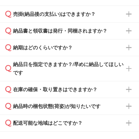
ざいます。予めご了承ください。土日祝日にご
売掛(納品後の支払い)はできますか？
依頼いただいた場合は、翌営業日以降のご連絡
銀行振込のみのご対応となります。
となります。
納品書と領収書は発行・同梱されますか？
基本的には先入金をお願いしておりますが、自
治体・行政機関・学校・病院・上場企業様 な
納期はどのくらいですか？
どの場合は、月末締め翌月末払いに対応可能で
納品書・領収書は ご依頼をいただいた場合の
す。
み発行しております。商品への同梱はしておら
納品日を指定できますか？/早めに納品してほしい
ず、通常はPDFデータをメール添付でお送りし
・印刷する場合(500個程度)
また、卒業・卒園記念品で対策委員会や個人様
です
ます。
ご入金、イメージ画像の校了から約2週間～2
からご注文いただく場合でも、お支払い元が学
原本の郵送をご希望の場合は、担当スタッフま
週間半でご納品いたします。
校や幼稚園・保育園であれば、同様の条件でご
たは注文フォームの『ご注文に関する備考欄』
在庫の確保・取り置きはできますか？
ご希望の納期がある場合は、お問い合わせ・お
対応できる場合がございます。
よりお知らせください。
・商品のみ注文する場合(サンプル購入を含む)
見積もり・ご注文時にその旨をお知らせくださ
ご希望の際は担当スタッフまでお気軽にご相談
ご入金確認後、1～2営業日で出荷いたしま
納品時の梱包状態(荷姿)が知りたいです
い。
ご入金確認後に在庫を確保し、注文確定のご連
ください。
す。
在庫状況や印刷スケジュールを確認のうえ、対
絡を致します。ご入金いただくまで在庫の確保
応が可能かご案内いたします。
配送可能な地域はどこですか？
はできかねますので予めご了承ください。
商品によって異なります。各ページにある商品
納期は商品や数量、印刷方法、ご納品場所、在
また、お急ぎで印刷をご希望の場合は、最短5
詳細の荷姿欄をご確認ください。
庫の有無によって異なります。正確な日程はス
営業日で出荷可能な商品もご用意しておりま