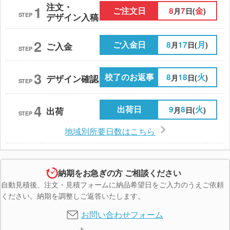
注文・
1
ご注文日
8
7
金
月
日(
)
STEP
デザイン入稿
2
ご入金日
8
17
月
月
日(
)
ご入金
STEP
3
校了のお返事
8
18
火
月
日(
)
デザイン確認
STEP
4
出荷日
9
8
火
月
日(
)
出荷
STEP
地域別所要日数はこちら
納期をお急ぎの方 ご相談ください
自動見積後、注文・見積フォームに納品希望日をご入力のうえご依頼
ください。納期を調整しご返答いたします。
お問い合わせフォーム