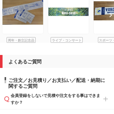
周年・創立記念品
ライブ・コンサート
スポーツ
よくあるご質問
ご注文／お見積り／お支払い／配送・納期に
関するご質問
会員登録をしないで見積や注文をする事はできま
すか？