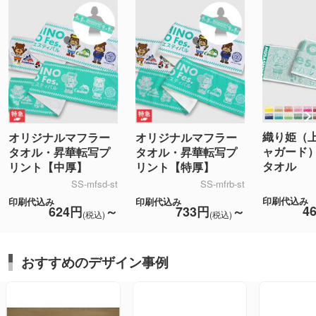
織り姫（
オリジナルマフラー
オリジナルマフラー
ャガード
タオル・昇華転写プ
タオル・昇華転写プ
タオル
リント【中厚】
リント【特厚】
SS-mfsd-st
SS-mfrb-st
印刷代込み
印刷代込み
印刷代込み
4
624円
～
733円
～
(税込)
(税込)
おすすめのデザイン事例