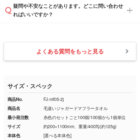
ます。→
詳しく見る
本体色がナチュラルなど淡色の場合、印刷をく
疑問や不安なことがあります。どこに問い合わせ
速やかに対応いたします。
お手数をお掛けいたしますが、至急担当スタッ
っきりと目立たせたいときは濃い印刷色が、柔
ればいいですか？
フまでご連絡ください。商品の状況を確認し、
・フルカラーデータを1色に変換してほしい
らかい雰囲気にしたいときは淡い印刷色が映え
改めてご案内いたします。
シルク印刷、レーザー彫刻など印刷方法にあわ
ます。
せて、フルカラーのデータを1色になおしま
お問い合わせフォームをご利用ください。1営
【返品・交換の対象】
す。→
詳しく見る
業日以内に担当スタッフよりメールにてご連絡
また、お選びいただいた印刷色が本体色に合わ
・お届け時に商品が損傷・故障している場合
いたします。
ない場合や仕上がりに影響しそうな場合は、ス
よくある質問をもっと見る
・ご注文と異なる商品が届いた場合
・1色印刷でグラデーションや濃淡を表現した
お急ぎの場合はお電話でのご質問も受け付けて
タッフから別の色をご案内することもございま
・印刷不良があった場合
い
おります。下記電話番号までお問い合わせくだ
す。
※印刷不良は原則として“再印刷”でご対応させ
網点という技法で濃淡を表現することができま
さい。
ていただいております。
す。濃淡の差が分かるデータに調整いたしま
サイズ・スペック
※詳しくは「
商品の良品基準について
」をご覧
す。→
詳しく見る
TEL：0422-29-9911 営業時間10:00～
ください。
18:00(土日祝日除く)
商品No.
FJ-mf05-2j
・コーポレートカラーを使って印刷したい／印
お問い合わせフォームはこちら
商品名
毛違いジャガードマフラータオル
【返品・交換ができない場合】
刷色にこだわりがある
最小発注数
糸色のセットごと100個/100個から1個単位
・お客様の元で商品を加工された場合、または
DIC・PANTONEなどのカラーチップの指定や、
商品が破損した場合
現物支給による色指定も承っております。→
詳
サイズ
約200×1100mm、重量/400匁(約125g)
・商品到着後7日以上経過している場合
しく見る
本体色
[選べる本体色]