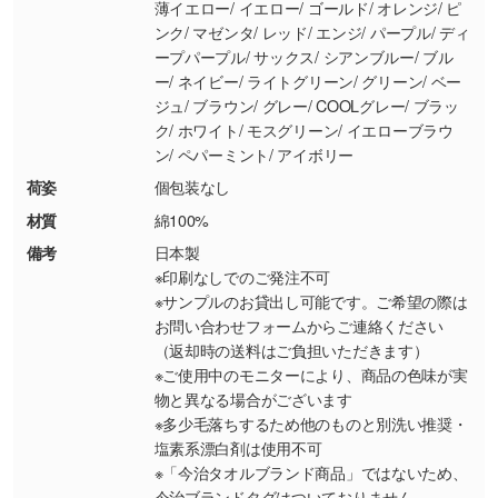
・お客様のご都合による返品・交換依頼(商
薄イエロー/ イエロー/ ゴールド/ オレンジ/ ピ
品・色・数量などの注文間違い等)
・背景がある画像からキャラクター部分だけを
ンク/ マゼンタ/ レッド/ エンジ/ パープル/ ディ
ープパープル/ サックス/ シアンブルー/ ブル
使いたいです
ー/ ネイビー/ ライトグリーン/ グリーン/ ベー
シンプルな背景のデータや、使いたいキャラク
ジュ/ ブラウン/ グレー/ COOLグレー/ ブラッ
ター部分の輪郭がはっきりしているデータは切
ク/ ホワイト/ モスグリーン/ イエローブラウ
り抜き処理が可能です。→
詳しく見る
ン/ ペパーミント/ アイボリー
荷姿
個包装なし
・持っているデータの背景が足りない／塗り足
材質
綿100%
しの作り方が分からない
備考
日本製
印刷したいデータが印刷範囲よりも小さい場
※印刷なしでのご発注不可
合、シンプルな色・柄の背景であれば拡張が可
※サンプルのお貸出し可能です。ご希望の際は
能です。→
詳しく見る
お問い合わせフォームからご連絡ください
（返却時の送料はご負担いただきます）
・デザインにQRコードを入れたい／QRコード
※ご使用中のモニターにより、商品の色味が実
を生成してほしい
物と異なる場合がございます
URLをご指定いただければ、QRコードを生成
※多少毛落ちするため他のものと別洗い推奨・
いたします。配置のご相談にも応じています。
塩素系漂白剤は使用不可
※「今治タオルブランド商品」ではないため、
→
詳しく見る
今治ブランドタグはついておりません