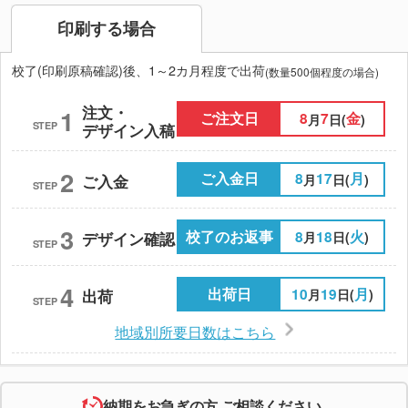
印刷する場合
校了(印刷原稿確認)後、1～2カ月程度で出荷
(数量500個程度の場合)
注文・
1
ご注文日
8
7
金
月
日(
)
STEP
デザイン入稿
2
ご入金日
8
17
月
月
日(
)
ご入金
STEP
3
校了のお返事
8
18
火
月
日(
)
デザイン確認
STEP
4
出荷日
10
19
月
月
日(
)
出荷
STEP
地域別所要日数はこちら
納期をお急ぎの方 ご相談ください