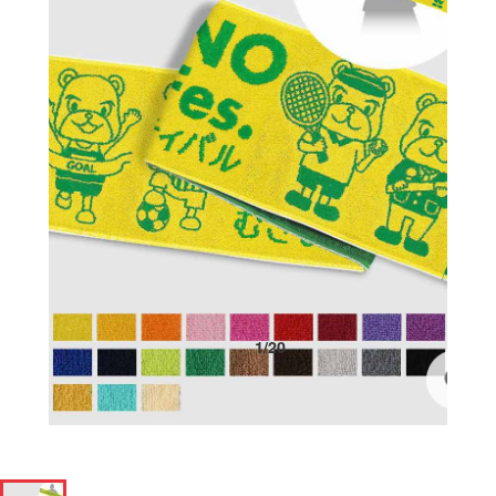
1
/
20