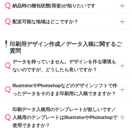
ご希望の際は担当スタッフまでお気軽にご相談
ご入金確認後、1～2営業日で出荷いたしま
納品時の梱包状態(荷姿)が知りたいです
い。
ご入金確認後に在庫を確保し、注文確定のご連
ください。
す。
在庫状況や印刷スケジュールを確認のうえ、対
絡を致します。ご入金いただくまで在庫の確保
応が可能かご案内いたします。
配送可能な地域はどこですか？
はできかねますので予めご了承ください。
商品によって異なります。各ページにある商品
納期は商品や数量、印刷方法、ご納品場所、在
また、お急ぎで印刷をご希望の場合は、最短5
詳細の荷姿欄をご確認ください。
庫の有無によって異なります。正確な日程はス
営業日で出荷可能な商品もご用意しておりま
【箱入り】 商品がひとつずつ箱に入っていま
日本全国へお届けが可能です。なお、海外への
タッフまでお問い合わせください。
印刷用デザイン作成／データ入稿に関するご
す。>>
対象商品はこちら
す。(白箱、化粧箱、ブリスターパックなど)
直接納品は行っておりませんので予めご了承く
質問
※最短出荷日は商品によって異なります。各商
【袋入り】 商品がひとつずつ袋に入っていま
ださい。
また、商品ページ内の「出荷までのスケジュー
品ページにてご確認ください
す。(透明袋、デザイン袋など)
データを持っていません。デザインを作る環境も
ル」に注文予定日をご入力いただくと、おおよ
【個包装なし】 個包装がされていない状態で
ないのですが、どうしたら良いですか？
その締切日や出荷目安をご確認いただけます。
納品します。
商品在庫や印刷ラインを確保するためにも、商
※化粧箱から白箱への入れ替えや、オリジナル
IllustratorやPhotoshopなどのデザインソフトで作
品が決まりましたらお早めのご発注をお願いい
無料の「
デザインシミュレーター
」を使えば、
箱の作成は原則承っておりません。
たします。
ったデータをそのまま印刷用に入稿できますか？
PCやスマホから簡単にデザインを作成できま
す。スタンプやテンプレートも豊富なので、デ
※土日祝日を除く営業日換算です。
印刷データ入稿用のテンプレートが欲しいです／
ザインソフトがなくても安心です。
IllustratorやPhotoshop、CLIP STUDIOなどのデ
※沖縄・離島は追加日数がかかります。
入稿用のテンプレートはIllustratorやPhotoshopで
ザインソフトでこだわりのデザインを作成した
また、「
データ作成サービス
」もご利用いただ
使用できますか？
い方は、
完全データ入稿
がおすすめです。
けます。ご希望の文言・書体・印刷色をお知ら