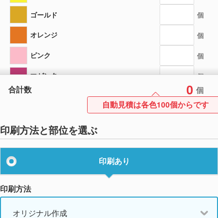
ゴールド
個
オレンジ
個
ピンク
個
マゼンタ
個
0
合計数
個
レッド
個
自動見積は各色100個からです
エンジ
個
印刷方法と部位を選ぶ
パープル
個
ディープパープル
個
印刷あり
サックス
個
印刷方法
シアンブルー
個
オリジナル作成
ブルー