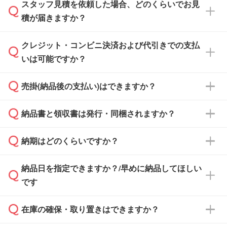
スタッフ見積を依頼した場合、どのくらいでお見
可能です。見積・注文フォームにて『ゲストの
積が届きますか？
まま進む』ボタンからお進みのうえ、ご依頼く
ださい。
クレジット・コンビニ決済および代引きでの支払
通常、翌営業日までにお送りしております。混
いは可能ですか？
雑状況によっては、お時間をいただくこともご
ざいます。予めご了承ください。土日祝日にご
売掛(納品後の支払い)はできますか？
依頼いただいた場合は、翌営業日以降のご連絡
銀行振込のみのご対応となります。
となります。
納品書と領収書は発行・同梱されますか？
基本的には先入金をお願いしておりますが、自
治体・行政機関・学校・病院・上場企業様 な
納期はどのくらいですか？
どの場合は、月末締め翌月末払いに対応可能で
納品書・領収書は ご依頼をいただいた場合の
す。
み発行しております。商品への同梱はしておら
納品日を指定できますか？/早めに納品してほしい
ず、通常はPDFデータをメール添付でお送りし
・印刷する場合(500個程度)
また、卒業・卒園記念品で対策委員会や個人様
です
ます。
ご入金、イメージ画像の校了から約2週間～2
からご注文いただく場合でも、お支払い元が学
原本の郵送をご希望の場合は、担当スタッフま
週間半でご納品いたします。
校や幼稚園・保育園であれば、同様の条件でご
たは注文フォームの『ご注文に関する備考欄』
在庫の確保・取り置きはできますか？
ご希望の納期がある場合は、お問い合わせ・お
対応できる場合がございます。
よりお知らせください。
・商品のみ注文する場合(サンプル購入を含む)
見積もり・ご注文時にその旨をお知らせくださ