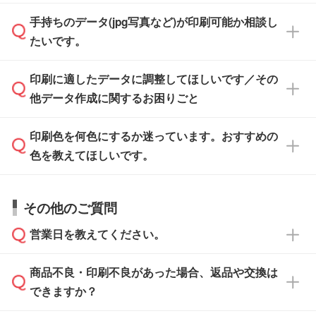
「.ai」形式または「.psd」形式で保存し、お見
せいただければ、弊社にて無料でデザインデー
積・ご注文フォームにアップロードしてご入稿
手持ちのデータ(jpg写真など)が印刷可能か相談し
一部商品は入稿用テンプレートのご用意があり
タを1点作成いたします。
ください。
たいです。
ます。各商品ページの『印刷方法・テンプレー
ト』からダウンロードをお願いいたします。
ご入稿後は経験豊富なスタッフがデータに不備
印刷に適したデータに調整してほしいです／その
入稿用のテンプレートはPDF形式ですが、
印刷に適したデータ・解像度かどうか、担当ス
がないかチェックし、お客様と確認してから印
IllustratorやPhotoshopで開いてご利用いただけ
他データ作成に関するお困りごと
タッフが事前に確認いたします。
刷に進みますので、ご安心ください。
ます。詳しい手順は「
入稿テンプレートの使い
データはお見積・ご注文・
お問い合わせフォー
方
」をご確認ください。
印刷色を何色にするか迷っています。おすすめの
ム
へ添付いただくか、担当スタッフ宛にメール
データ作成でお困りの際には、担当スタッフが
でお送りください。
色を教えてほしいです。
サポートいたしますのでお気軽にご相談くださ
仕上がりに影響しそうな点もチェックいたしま
い。
すので、データのご相談だけでもお気軽にお問
お問い合わせフォーム
や、見積/注文フォーム
お見積・ご注文・
お問い合わせフォーム
からご
その他のご質問
い合わせください。
から添付してお送りください。
相談いただきますと、担当スタッフがお客様の
ご希望や商品の本体色を確認し、印刷色をご提
営業日を教えてください。
なお、印刷用データの作り方に関する詳細は、
・解像度の低いデータをトレース/調整してほ
案させていただきます。
「
完全データ入稿
」をご参照ください。
しい
本体色がブラック、ネイビーなど濃色の場合は
商品不良・印刷不良があった場合、返品や交換は
営業日は平日の10:00～18:00で、土日祝日はお
解像度の低い画像や、手書きのイラスト、写真
白色か淡い色の印刷色をおすすめしておりま
できますか？
休みとなります。注文・見積・お問い合わせ
などを、印刷に適したベクターデータに変換し
す。
は、土日祝日でもお送りいただければ、出社後