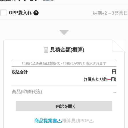
イエローブラウン
個
OPP袋入れ
納期+2～3営業日
ペパーミント
個
アイボリー
個
見積金額(概算)
印刷代込み商品は製版代・印刷代が0円と表示されます
円
税込合計
--
(1個あたり約
円)
商品(印刷代込)
--
データ配置料
--
内訳を開く
印刷代
--
商品提案書
概算見積PDF
送料
--
※
北海道・沖縄・離島 別途