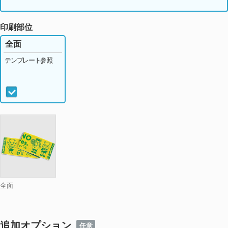
個
ネイビー
個
印刷部位
ライトグリーン
個
全面
テンプレート参照
グリーン
個
ベージュ
個
ブラウン
個
グレー
個
COOLグレー
個
ブラック
個
全面
ホワイト
個
モスグリーン
個
追加オプション
任意