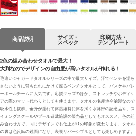
サイズ・
印刷方法・
商品説明
スペック
テンプレート
2色の組み合わせタオルで最大！
大判なのでデザインの自由度が高いタオルが作れる！
毛違いジャガードタオルシリーズの中で最大サイズ。汗でベンチを濡ら
さないように背もたれにかけて座るベンチタオルとして、バスケやバレ
ーボールチームに人気です。応援グッズのほか、ストレッチやボディケ
アの際のマット代わりとしても使えます。タオルの名産地今治製なので
吸水性も抜群。全身が濡れて体温維持に体を拭く水泳部の記念品や、ス
イミングスクールやプール遊戯施設の販売品としてもオススメ。色の組
み合わせ方で、同じデザインでも仕上がりの印象が変わります。タオル
の裏は色反転の鏡面になり、表裏リバーシブルとしても楽しめますよ。