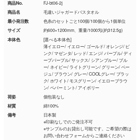
商品No.
FJ-bt06-2j
・コーポレートカラーを使って印刷したい／印
お問い合わせフォームはこちら
商品名
毛違いジャガードバスタオル
【返品・交換ができない場合】
刷色にこだわりがある
最小発注数
色糸のセットごと100個/100個から1個単位
・お客様の元で商品を加工された場合、または
DIC・PANTONEなどのカラーチップの指定や、
商品が破損した場合
現物支給による色指定も承っております。→
詳
サイズ
約600×1200mm、重量/1000匁(約312.5g)
・商品到着後7日以上経過している場合
しく見る
本体色
[選べる本体色]
・お客様のご都合による返品・交換依頼(商
薄イエロー/ イエロー/ ゴールド/ オレンジ/ ピ
品・色・数量などの注文間違い等)
・背景がある画像からキャラクター部分だけを
ンク/ マゼンタ/ レッド/ エンジ/ パープル/ ディ
ープパープル/ サックス/ シアンブルー/ ブル
使いたいです
ー/ ネイビー/ ライトグリーン/ グリーン/ ベー
シンプルな背景のデータや、使いたいキャラク
ジュ/ ブラウン/ グレー/ COOLグレー/ ブラッ
ター部分の輪郭がはっきりしているデータは切
ク/ ホワイト/ モスグリーン/ イエローブラウ
り抜き処理が可能です。→
詳しく見る
ン/ ペパーミント/ アイボリー
荷姿
個包装なし
・持っているデータの背景が足りない／塗り足
材質
綿100%
しの作り方が分からない
備考
日本製
印刷したいデータが印刷範囲よりも小さい場
※印刷なしでのご発注不可
合、シンプルな色・柄の背景であれば拡張が可
※サンプルのお貸出し可能です。ご希望の際は
能です。→
詳しく見る
お問い合わせフォームからご連絡ください