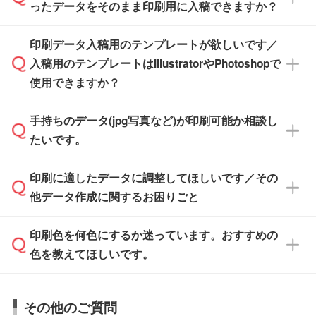
たします。
ったデータをそのまま印刷用に入稿できますか？
PCやスマホから簡単にデザインを作成できま
す。スタンプやテンプレートも豊富なので、デ
※土日祝日を除く営業日換算です。
印刷データ入稿用のテンプレートが欲しいです／
ザインソフトがなくても安心です。
IllustratorやPhotoshop、CLIP STUDIOなどのデ
※沖縄・離島は追加日数がかかります。
入稿用のテンプレートはIllustratorやPhotoshopで
ザインソフトでこだわりのデザインを作成した
また、「
データ作成サービス
」もご利用いただ
使用できますか？
い方は、
完全データ入稿
がおすすめです。
けます。ご希望の文言・書体・印刷色をお知ら
「.ai」形式または「.psd」形式で保存し、お見
せいただければ、弊社にて無料でデザインデー
積・ご注文フォームにアップロードしてご入稿
手持ちのデータ(jpg写真など)が印刷可能か相談し
一部商品は入稿用テンプレートのご用意があり
タを1点作成いたします。
ください。
たいです。
ます。各商品ページの『印刷方法・テンプレー
ト』からダウンロードをお願いいたします。
ご入稿後は経験豊富なスタッフがデータに不備
印刷に適したデータに調整してほしいです／その
入稿用のテンプレートはPDF形式ですが、
印刷に適したデータ・解像度かどうか、担当ス
がないかチェックし、お客様と確認してから印
IllustratorやPhotoshopで開いてご利用いただけ
他データ作成に関するお困りごと
タッフが事前に確認いたします。
刷に進みますので、ご安心ください。
ます。詳しい手順は「
入稿テンプレートの使い
データはお見積・ご注文・
お問い合わせフォー
方
」をご確認ください。
印刷色を何色にするか迷っています。おすすめの
ム
へ添付いただくか、担当スタッフ宛にメール
データ作成でお困りの際には、担当スタッフが
でお送りください。
色を教えてほしいです。
サポートいたしますのでお気軽にご相談くださ
仕上がりに影響しそうな点もチェックいたしま
い。
すので、データのご相談だけでもお気軽にお問
お問い合わせフォーム
や、見積/注文フォーム
お見積・ご注文・
お問い合わせフォーム
からご
その他のご質問
い合わせください。
から添付してお送りください。
相談いただきますと、担当スタッフがお客様の