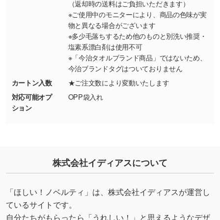
（返却時の送料はご負担いただきます）
・デザインにQRコードを入れたい／QRコード
※ご使用中のモニターにより、商品の色味が実
を生成してほしい
物と異なる場合がございます
URLをご指定いただければ、QRコードを生成
※多少毛落ちするため他のものと別洗い推奨・
いたします。配置のご相談にも応じています。
塩素系漂白剤は使用不可
※「今治タオルブランド商品」ではないため、
→
詳しく見る
今治ブランドタグはついておりません
カートン入数
★ご注文数により変動いたします
対応可能オプ
OPP袋入れ
ション
株式会社イディアスについて
「ほしい！ノベルティ」は、株式会社イディアスが運営し
ているサイトです。
自分たちがもらったら「うれしい！」と思えるようなデザ