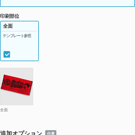
個
ネイビー
個
印刷部位
ライトグリーン
個
全面
テンプレート参照
グリーン
個
ベージュ
個
ブラウン
個
グレー
個
COOLグレー
個
ブラック
個
全面
ホワイト
個
モスグリーン
個
追加オプション
任意