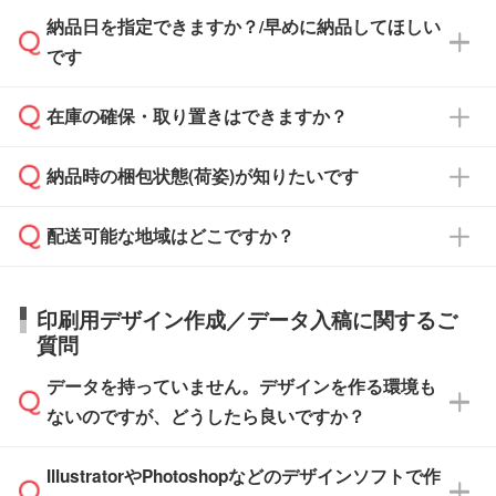
み発行しております。商品への同梱はしておら
納品日を指定できますか？/早めに納品してほしい
ず、通常はPDFデータをメール添付でお送りし
・印刷する場合(500個程度)
また、卒業・卒園記念品で対策委員会や個人様
です
ます。
ご入金、イメージ画像の校了から約2週間～2
からご注文いただく場合でも、お支払い元が学
原本の郵送をご希望の場合は、担当スタッフま
週間半でご納品いたします。
校や幼稚園・保育園であれば、同様の条件でご
たは注文フォームの『ご注文に関する備考欄』
在庫の確保・取り置きはできますか？
ご希望の納期がある場合は、お問い合わせ・お
対応できる場合がございます。
よりお知らせください。
・商品のみ注文する場合(サンプル購入を含む)
見積もり・ご注文時にその旨をお知らせくださ
ご希望の際は担当スタッフまでお気軽にご相談
ご入金確認後、1～2営業日で出荷いたしま
納品時の梱包状態(荷姿)が知りたいです
い。
ご入金確認後に在庫を確保し、注文確定のご連
ください。
す。
在庫状況や印刷スケジュールを確認のうえ、対
絡を致します。ご入金いただくまで在庫の確保
応が可能かご案内いたします。
配送可能な地域はどこですか？
はできかねますので予めご了承ください。
商品によって異なります。各ページにある商品
納期は商品や数量、印刷方法、ご納品場所、在
また、お急ぎで印刷をご希望の場合は、最短5
詳細の荷姿欄をご確認ください。
庫の有無によって異なります。正確な日程はス
営業日で出荷可能な商品もご用意しておりま
【箱入り】 商品がひとつずつ箱に入っていま
日本全国へお届けが可能です。なお、海外への
タッフまでお問い合わせください。
印刷用デザイン作成／データ入稿に関するご
す。>>
対象商品はこちら
す。(白箱、化粧箱、ブリスターパックなど)
直接納品は行っておりませんので予めご了承く
質問
※最短出荷日は商品によって異なります。各商
【袋入り】 商品がひとつずつ袋に入っていま
ださい。
また、商品ページ内の「出荷までのスケジュー
品ページにてご確認ください
す。(透明袋、デザイン袋など)
データを持っていません。デザインを作る環境も
ル」に注文予定日をご入力いただくと、おおよ
【個包装なし】 個包装がされていない状態で
ないのですが、どうしたら良いですか？
その締切日や出荷目安をご確認いただけます。
納品します。
商品在庫や印刷ラインを確保するためにも、商
※化粧箱から白箱への入れ替えや、オリジナル
IllustratorやPhotoshopなどのデザインソフトで作
品が決まりましたらお早めのご発注をお願いい
無料の「
デザインシミュレーター
」を使えば、
箱の作成は原則承っておりません。