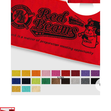
1
/
20