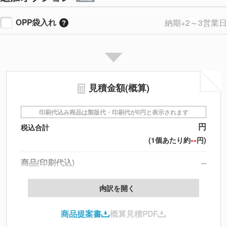
イエローブラウン
個
OPP袋入れ
納期+2～3営業日
ペパーミント
個
アイボリー
個
見積金額(概算)
印刷代込み商品は製版代・印刷代が0円と表示されます
円
税込合計
--
(1個あたり約
円)
商品(印刷代込)
--
データ配置料
--
内訳を開く
印刷代
--
商品提案書
概算見積PDF
送料
--
※
北海道・沖縄・離島 別途