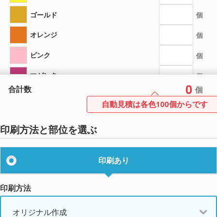
ゴールド
個
オレンジ
個
ピンク
個
マゼンタ
個
0
合計数
個
レッド
個
自動見積は各色100個からです
エンジ
個
印刷方法と部位を選ぶ
パープル
個
ディープパープル
個
印刷あり
サックス
個
印刷方法
シアンブルー
個
オリジナル作成
ブルー