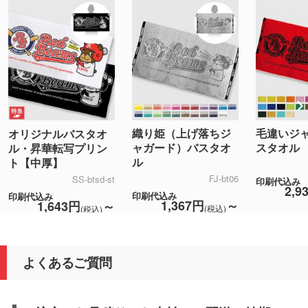
織り姫（上げ落ちジ
毛違いジ
オリジナルバスタオ
ャガード）バスタオ
スタオル
ル・昇華転写プリン
ル
ト【中厚】
FJ-bt06
SS-btsd-st
印刷代込み
2,9
印刷代込み
印刷代込み
1,367円
～
1,643円
～
(税込)
(税込)
よくあるご質問