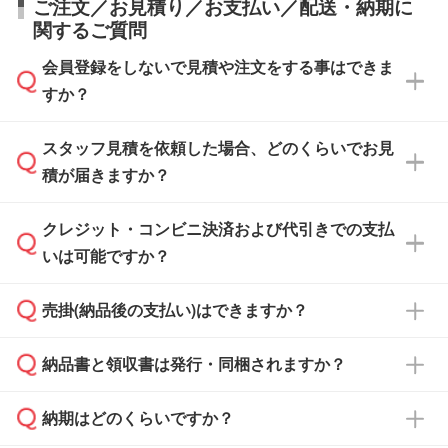
ご注文／お見積り／お支払い／配送・納期に
関するご質問
会員登録をしないで見積や注文をする事はできま
すか？
スタッフ見積を依頼した場合、どのくらいでお見
可能です。見積・注文フォームにて『ゲストの
積が届きますか？
まま進む』ボタンからお進みのうえ、ご依頼く
ださい。
クレジット・コンビニ決済および代引きでの支払
通常、翌営業日までにお送りしております。混
いは可能ですか？
雑状況によっては、お時間をいただくこともご
ざいます。予めご了承ください。土日祝日にご
売掛(納品後の支払い)はできますか？
依頼いただいた場合は、翌営業日以降のご連絡
銀行振込のみのご対応となります。
となります。
納品書と領収書は発行・同梱されますか？
基本的には先入金をお願いしておりますが、自
治体・行政機関・学校・病院・上場企業様 な
納期はどのくらいですか？
どの場合は、月末締め翌月末払いに対応可能で
納品書・領収書は ご依頼をいただいた場合の
す。