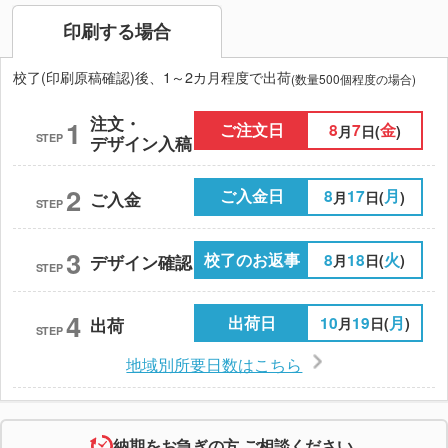
印刷する場合
校了(印刷原稿確認)後、1～2カ月程度で出荷
(数量500個程度の場合)
注文・
1
ご注文日
8
7
金
月
日(
)
STEP
デザイン入稿
2
ご入金日
8
17
月
月
日(
)
ご入金
STEP
3
校了のお返事
8
18
火
月
日(
)
デザイン確認
STEP
4
出荷日
10
19
月
月
日(
)
出荷
STEP
地域別所要日数はこちら
納期をお急ぎの方 ご相談ください