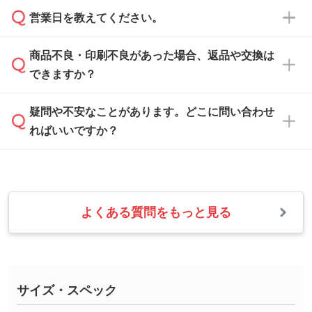
ご希望や商品の本体色を確認し、印刷色をご提
営業日を教えてください。
なお、印刷用データの作り方に関する詳細は、
・解像度の低いデータをトレース/調整してほ
案させていただきます。
「
完全データ入稿
」をご参照ください。
しい
本体色がブラック、ネイビーなど濃色の場合は
商品不良・印刷不良があった場合、返品や交換は
営業日は平日の10:00～18:00で、土日祝日はお
解像度の低い画像や、手書きのイラスト、写真
白色か淡い色の印刷色をおすすめしておりま
できますか？
休みとなります。注文・見積・お問い合わせ
などを、印刷に適したベクターデータに変換し
す。
は、土日祝日でもお送りいただければ、出社後
ます。→
詳しく見る
本体色がナチュラルなど淡色の場合、印刷をく
疑問や不安なことがあります。どこに問い合わせ
速やかに対応いたします。
お手数をお掛けいたしますが、至急担当スタッ
っきりと目立たせたいときは濃い印刷色が、柔
ればいいですか？
フまでご連絡ください。商品の状況を確認し、
・フルカラーデータを1色に変換してほしい
らかい雰囲気にしたいときは淡い印刷色が映え
改めてご案内いたします。
シルク印刷、レーザー彫刻など印刷方法にあわ
ます。
せて、フルカラーのデータを1色になおしま
お問い合わせフォームをご利用ください。1営
【返品・交換の対象】
す。→
詳しく見る
業日以内に担当スタッフよりメールにてご連絡
また、お選びいただいた印刷色が本体色に合わ
・お届け時に商品が損傷・故障している場合
いたします。
ない場合や仕上がりに影響しそうな場合は、ス
よくある質問をもっと見る
・ご注文と異なる商品が届いた場合
・1色印刷でグラデーションや濃淡を表現した
お急ぎの場合はお電話でのご質問も受け付けて
タッフから別の色をご案内することもございま
・印刷不良があった場合
い
おります。下記電話番号までお問い合わせくだ
す。
※印刷不良は原則として“再印刷”でご対応させ
網点という技法で濃淡を表現することができま
さい。
ていただいております。
す。濃淡の差が分かるデータに調整いたしま
サイズ・スペック
※詳しくは「
商品の良品基準について
」をご覧
す。→
詳しく見る
TEL：0422-29-9911 営業時間10:00～
ください。
18:00(土日祝日除く)