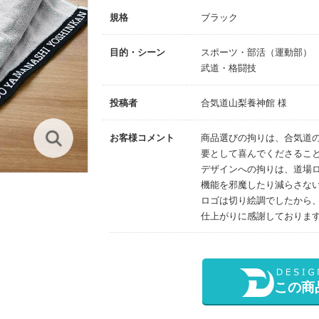
規格
ブラック
目的・シーン
スポーツ・部活（運動部）
武道・格闘技
投稿者
合気道山梨養神館 様
お客様コメント
商品選びの拘りは、合気道
要として喜んでくださるこ
デザインへの拘りは、道場
機能を邪魔したり減らさな
ロゴは切り絵調でしたから
仕上がりに感謝しておりま
この商