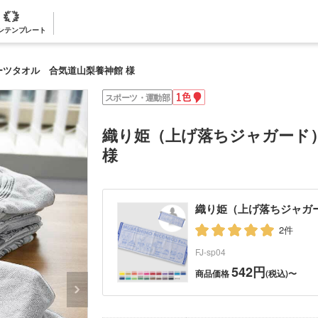
ンテンプレート
ツタオル 合気道山梨養神館 様
1
スポーツ・運動部
色
名
入
織り姫（上げ落ちジャガード
れ
様
織り姫（上げ落ちジャガ
2件
FJ-sp04
542円
商品価格
(税込)〜