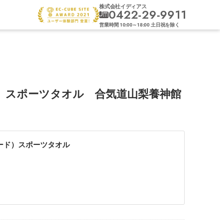
株式会社イディアス
0422-29-9911
営業時間
10:00
～
18:00
土日祝を除く
）スポーツタオル 合気道山梨養神館
ード）スポーツタオル