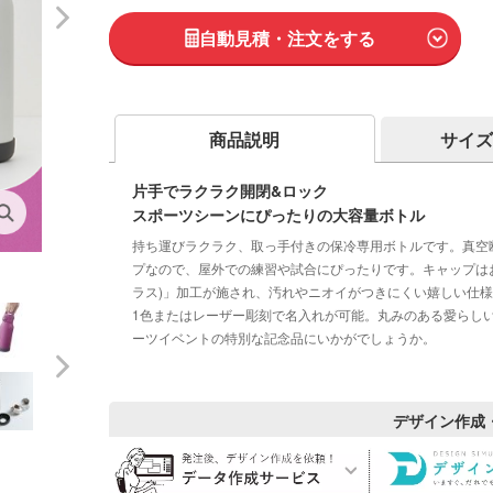
自動見積・注文をする
商品説明
サイズ
片手でラクラク開閉&ロック
スポーツシーンにぴったりの大容量ボトル
持ち運びラクラク、取っ手付きの保冷専用ボトルです。真空断
プなので、屋外での練習や試合にぴったりです。キャップはお
ラス)」加工が施され、汚れやニオイがつきにくい嬉しい仕
1色またはレーザー彫刻で名入れが可能。丸みのある愛らし
ーツイベントの特別な記念品にいかがでしょうか。
デザイン作成