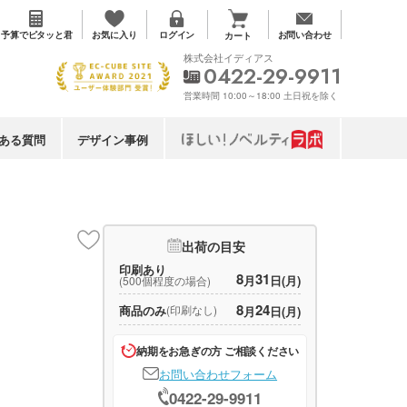
お気に入り
予算で
ピタッと君
ログイン
お問い合わせ
カート
株式会社イディアス
0422-29-9911
営業時間 10:00～18:00 土日祝を除く
ある質問
デザイン事例
出荷の目安
印刷あり
8
31
月
日(月)
(500個程度の場合)
8
24
商品のみ
(印刷なし)
月
日(月)
納期をお急ぎの方 ご相談ください
お問い合わせフォーム
0422-29-9911