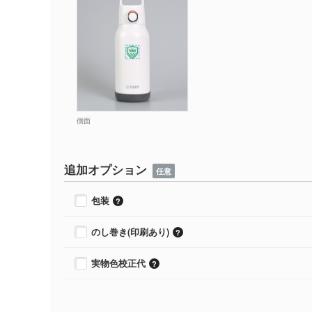
側面
追加オプション
任意
包装
のし巻き(印刷あり)
実物色校正代