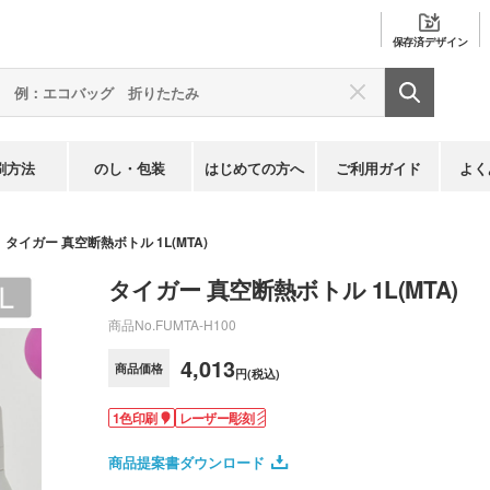
保存済
デザイン
刷方法
のし・包装
はじめての方へ
ご利用ガイド
よく
タイガー 真空断熱ボトル 1L(MTA)
タイガー 真空断熱ボトル 1L(MTA)
商品No.
FUMTA-H100
4,013
商品価格
円(税込)
1色印刷
レーザー彫刻
商品提案書ダウンロード