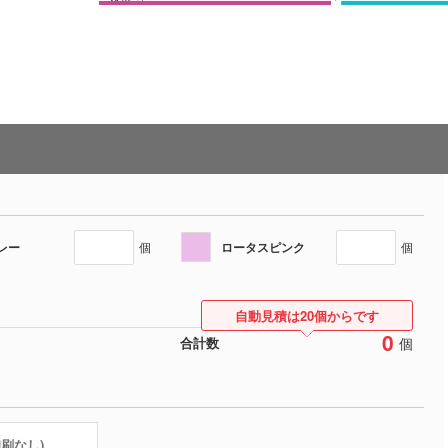
レー
ロータスピンク
個
個
自動見積は20個からです
0
個
合計数
印刷なし)