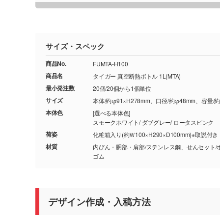
サイズ・スペック
商品No.
FUMTA-H100
商品名
タイガー 真空断熱ボトル 1L(MTA)
最小発注数
20個/20個から1個単位
サイズ
本体/約φ91×H278mm、口径/約φ48mm、容量/約
本体色
[選べる本体色]
スモークホワイト/ ダブグレー/ ロータスピンク
荷姿
化粧箱入り(約Ｗ100×H290×D100mm)※取説付き
材質
内びん・胴部・肩部/ステンレス鋼、せんセット/
ゴム
デザイン作成・入稿方法