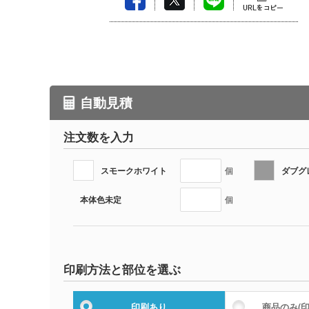
自動見積
注文数を入力
スモークホワイト
ダブグ
個
本体色未定
個
印刷方法と部位を選ぶ
印刷あり
商品のみ
(