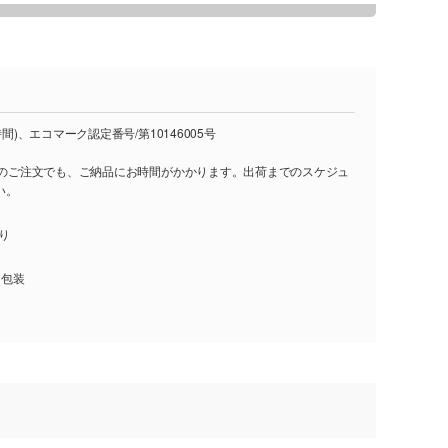
時間)、エコマーク認定番号/第10146005号
し)のご注文でも、ご納品にお時間がかかります。出荷までのスケジュ
い。
入り
、包装