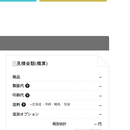
見積金額(概算)
商品
--
製版代
--
印刷代
--
送料
※
北海道・沖縄・離島 別途
--
追加オプション
--
--
円
税別合計
※
上記小計は税別です