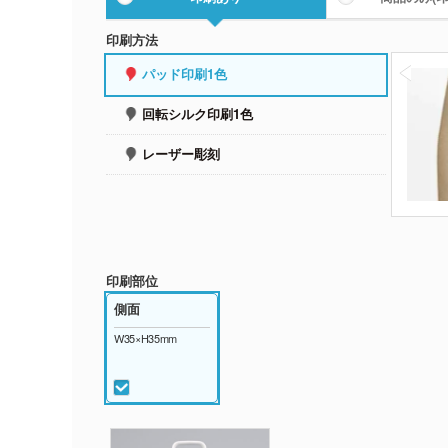
印刷方法
パッド印刷1色
回転シルク印刷1色
レーザー彫刻
印刷部位
側面
W35×H35mm