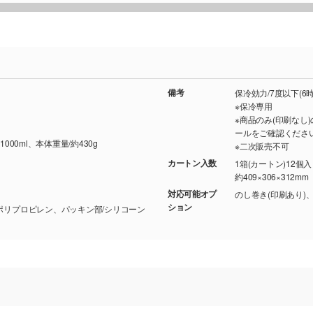
備考
保冷効力/7度以下(6
※保冷専用
※商品のみ(印刷な
ールをご確認くださ
1000ml、本体重量/約430g
※二次販売不可
カートン入数
1箱(カートン)12個
約409×306×312mm
対応可能オプ
のし巻き(印刷あり)
ション
ポリプロピレン、パッキン部/シリコーン