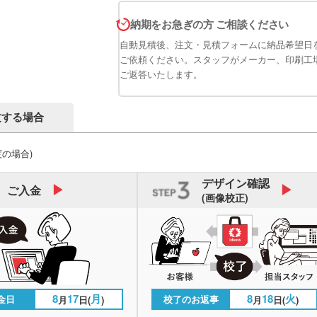
納期をお急ぎの方 ご相談ください
自動見積後、注文・見積フォームに納品希望日
ご依頼ください。スタッフがメーカー、印刷工
ご返答いたします。
文する場合
度の場合)
デザイン
確認
ご入金
(画像校正)
8
17
月
8
18
火
金日
校了のお返事
月
日(
)
月
日(
)