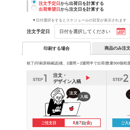
注文予定日
から出荷日を計算する
出荷希望日
から注文日を計算する
▼日付選択をするとスケジュールの目安が表示されます
注文予定日
商品のみ注
印刷する場合
校了(印刷原稿確認)後、2週間～2週間半で出荷
(数量500個程
注文・
デザイン入稿
8
7
金
ご注文日
ご入
月
日(
)