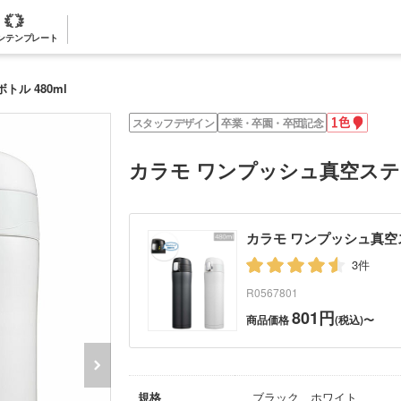
ンテンプレート
ル 480ml
1
スタッフデザイン
卒業・卒園・卒団記念
色
名
入
カラモ ワンプッシュ真空ステン
れ
カラモ ワンプッシュ真空ス
3件
R0567801
801円
商品価格
(税込)〜
規格
ブラック、ホワイト