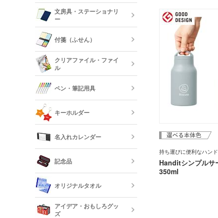
陶器マグカッ
能。シンプルなデザイン
カップ
保冷・保温タ
文房具・ステーショナリ
えます。卒業記念品やス
コスメポーチ
ジュートバッ
ー
等におすすめです。
オリジナルTシ
リネンバッグ
長袖)
ステンレスマ
クリアボトル
付箋（ふせん）
クボトル
スクエアトー
メモ帳
オリジナルロ
クリアファイル・ファイ
ャツ
ル
水筒・魔法瓶
オリジナル付
ロープハンド
クリップ
ペン・筆記用具
短納期タンブ
オリジナルク
キーホルダー
クリーナー
フリクション
短納期クリア
名入れカレンダー
カードケース
レザーキーホ
ダー・名刺入
持ち運びに便利なハンド
多機能ペン(
キーホルダー
記念品
プペン付など)
Handitシンプル
350ml
定規・メジャ
卓上カレンダ
反射板キーホ
オリジナルタオル
レクターキー
万年筆
記念品 タン
短納期文房具・
アイデア・おもしろグッ
リー
ズ
クレヨン・色