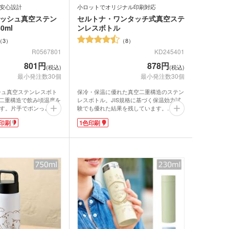
安心設計
小ロットでオリジナル印刷対応
プッシュ真空ステン
セルトナ・ワンタッチ式真空ステ
0ml
ンレスボトル
3
8
R0567801
KD245401
801円
878円
(税込)
(税込)
最小発注数30個
最小発注数30個
シュ真空ステンレスボト
保冷・保温に優れた真空二重構造のステン
真空二重構造で飲み頃温度を
レスボトル。JIS規格に基づく保温効力試
す。片手でポンっと蓋を
験でも優れた結果を残しています。
ッチ式です。そのまま口
印刷は30個から可能。1色印刷ができオリ
印刷
1色印刷
で、手軽に水分補給がで
ジナルのボトルが制作できるので、サッカ
分はロック機能付きで、
ークラブや野球チームの卒業記念など思い
を防ぐ安心設計。
出の記念品に大人気の一押しボトルです。
鋼材のSUS304を使用
氷がらくらく入る広めの口径で、夏場は冷
需要が高まる今、長くお
たい飲み物を楽しめます。飲み口はワンタ
ベルティはお客様にも喜
ッチで開く構造になっていて、簡単に飲む
か2色でロゴを名入れす
ことが出来ます。フタにはロック機能付き
期待できます。
で、カバンの中で中身がこぼれる心配があ
りません。