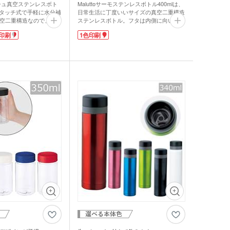
ジナルミニハンカチタ
シュ真空ステンレスボト
Maluttoサーモステンレスボトル400mlは、
品 時計
ワンタッチ式で手軽に水分補
日常生活に丁度いいサイズの真空二重構造
空二重構造なので、飲み
ステンレスボトル。フタは内側に向いテー
ロック機能付きで、誤っ
パーがかかっているので、握りやすく開閉
印刷
1色印刷
いでくれます。
しやすいグリップ感です。パーツがフタ・
ジナルスポーツタオル
品 タオル
で簡単に着脱でき、しっ
中栓・本体に分解でき、すみずみまで洗え
側には錆びにくい鋼材の
るので清潔に保てます。丸みを帯びた形が
。長くお使いいただける品
可愛いだけでなく、機能面もバッチリで
ルティタオル
に寄り添ったノベルティ
す!
品 USBグッズ
ず喜ばれますよ。1色印
本体に1色印刷が可能。コーヒーショップ
レットケース
ゴの名入れもできます。
の限定マイボトルやコンサートツアーグッ
念のノベルティにいかが
ズとしていかがですか?人気のくすみカラ
ーに他とは一味違った形のボトルは、オリ
品 防災グッズ
クリーナー
ホクリーナー・マイク
ジナル感たっぷりのノベルティが作れま
す。
ァイバークロス
オ
ホ関連アクセサリー
ミブランケット他
チボックス・お弁当
フードポット
ットティッシュ
チン雑貨