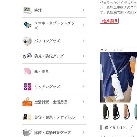
指を引っかけて持ち運べ
オリジナルフ
記念品 グラ
た、真空二重構造のステ
時計
す。真空層内側への銅メ
冷・保温効果がさらにア
短納期ボール
1色印刷
350mlで仕事中や勉強
オリジナルハ
スマホ・タブレットグッ
記念品 ステ
りです。マットな質感で
ズ
ー・文房具
ます。氷止めとパッキン
時計
るのでお手入れもらくち
パソコングッズ
オリジナルバ
側面にワンポイントかぐ
記念品 写真
色印刷可能です。企業名
モバイルバッ
フレーム
印刷するだけで、おしゃ
器
防災・防犯グッズ
ッズが作成できます。企
短納期オリジ
ショップの購入特典など
記念品 印鑑
USBグッズ
ムペン・朱肉
スマホモバイ
傘・雨具
防災セット・
記念品 傘・
キッチングッズ
モバイル ス
傘
反射板・リフ
生活雑貨・生活用品
短納期スマホ
グッズ
箸・カトラリ
美容・健康・メディカル
フォトフレー
ーボード
食器
除菌・感染対策グッズ