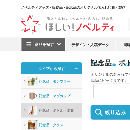
ノベルティグッズ・販促品・記念品のオリジナル名入れ印刷・製作
商品を探す
デザイン・入稿データ
印
記念品 ボ
TOP
記念品
記
タイプから探す
オリジナルの名入れプ
念品にピッタリです。
記念品 タンブラー
記念品 マグカップ
記念品 ボトル・水筒
絞り込み
記念品 グラス