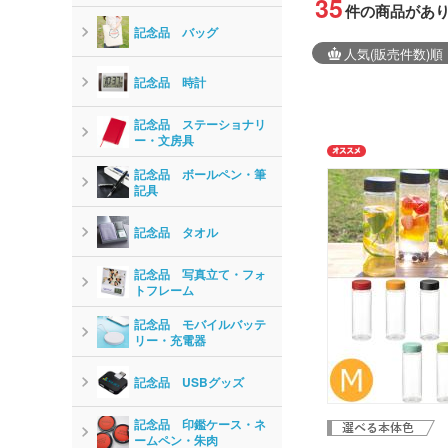
35
件の商品があ
記念品 バッグ
人気
(販売件数)
順
記念品 時計
記念品 ステーショナリ
ー・文房具
記念品 ボールペン・筆
記具
記念品 タオル
記念品 写真立て・フォ
トフレーム
記念品 モバイルバッテ
リー・充電器
記念品 USBグッズ
記念品 印鑑ケース・ネ
ームペン・朱肉