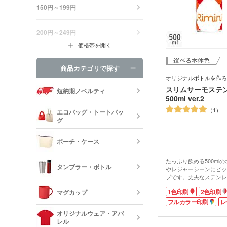
150円～199円
200円～249円
価格帯を開く
商品カテゴリで探す
オリジナルボトルを作ろ
スリムサーモステ
短納期ノベルティ
500ml ver.2
1
エコバッグ・トートバッ
グ
ポーチ・ケース
エコバッグ・
ッグ
たっぷり飲める500ml
タンブラー・ボトル
やレジャーシーンにピッ
プです。丈夫なステンレ
キャンバスポ
巾着・リュッ
重構造が優れた保冷温効
1色印刷
2色印刷
マグカップ
ック
氷が飛び出ない氷ストッ
いよくグイっと飲んでも
フルカラー印刷
レ
ステンレスタ
の飲み口は優しい口当た
ルミタンブラ
デニムポーチ
オリジナルウェア・アパ
印刷は1色、2色、フル
ランチトート
レル
彫刻、ご予算やデザイン