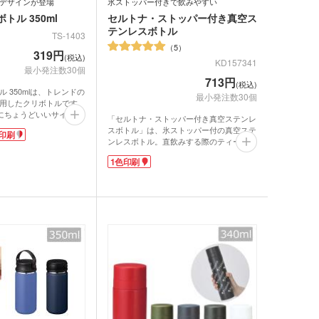
デザインが登場
氷ストッパー付きで飲みやすい
ー
トル 350ml
セルトナ・ストッパー付き真空ス
グッズ
テンレスボトル
TS-1403
クケース
れマスク(オリジナル印
5
319円
(税込)
・芳香剤・アロマ
KD157341
最小発注数30個
713円
タン
(税込)
 350mlは、トレンドの
最小発注数30個
UV対策)
用したクリボトルです。
きにちょうどいいサイズ
ーツ
「セルトナ・ストッパー付き真空ステンレ
らないバッグに入れるの
スボトル」は、氷ストッパー付の真空ステ
印刷
めの内蓋付きなので、果
ンレスボトル。直飲みする際のティーバッ
飲みやすい!
ルタオル
グや氷が飛び出すのを防ぐデザインだか
れを入れて、この夏のオ
1色印刷
ら、飲みやすい!
ィを制作してみません
お手入れもしやすい構造で持ち運びにちょ
うどよい340mlの容量は普段使いはもちろ
ん、通勤・通学や外出にも活躍すること間
違いなしです。
美しいメタリックカラーのボデイで、化粧
箱入りです。お名入れしてノベルティなど
販促品として人気があります。
ロ・湯たんぽ