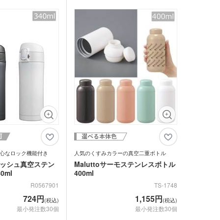
スチックマグカップ・
す。
にぴったり。雑貨店の購入特典や美容サロ
ミボトル・マウンテン
ブーマグカップ
ンの周年記念品などにいかがでしょうか。
ル（カラビナ付）
期ポーチ
ゃれトートバッグ
ジナルドライTシャツ・
イウェア(半袖・長袖)
ボトル・ポケットボト
エステルトートバッグ
ネット
ジナルユニフォーム
ルホルダー・ペットボ
ホルダー
期付箋（ふせん）
トフレーム
ュメントファイル・そ
ファイル
立て・トレイ
ペン(単色)
クカバー・ルーペ・し
キーホルダー・ウッド
心なロック機能付き
人気のくすみカラーの真空二重ボトル
ホルダー
ープペン
プッシュ真空ステン
Maluttoサーモステンレスボトル
・レターカッター・ホ
0ml
400ml
カレンダー
キス他
R0567901
TS-1748
カー・蛍光ペン
724円
1,155円
(税込)
(税込)
品 ボトル・水筒
最小発注数30個
最小発注数30個
ゴム・修正テープ