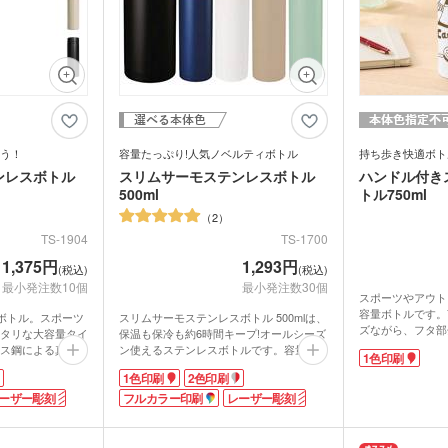
う！
容量たっぷり!人気ノベルティボトル
持ち歩き快適ボト
ンレスボトル
スリムサーモステンレスボトル
ハンドル付き
500ml
トル750ml
2
TS-1904
TS-1700
1,375円
1,293円
(税込)
(税込)
最小発注数10個
最小発注数30個
スポーツやアウト
折りたたみバ
コットントートバッグ(～
キャ
容量ボトルです。7
7oz)
(8oz
のボトル。スポーツ
スリムサーモステンレスボトル 500mlは、
ズながら、フタ部
タリな大容量タイ
保温も保冷も約6時間キープ!オールシーズ
ているため移動が
ス鋼による真空二
ン使えるステンレスボトルです。容量は大
ーチ
ポリエステルポーチ
クリ
1色印刷
ク・ナップサ
保冷
で保温・保冷効果
力を発揮します。
満足の500ml。スポーツジムやレジャー、
不織布トートバッグ
イプで大きめの氷
1色印刷
2色印刷
グ
パー付きなので勢
たくさん飲みたい時の強い味方です。氷が
長くキープ。飲み
大丈夫。樹脂素材
ーザー彫刻
飛び出ない内蓋付き。蓋と内蓋と本体の3
フルカラー印刷
レーザー彫刻
ンブラー・ア
台紙タンブラー（カスタム
プラ
に飲めるのもうれ
りです。
パーツに分解して洗えるのでいつでも清潔
ー
デザインタンブラー）
本革・レザー調ポーチ
フラ
シンプルなホワイ
カラー、レーザー
に保てます。
バッグ
サコッシュ
マル
刷が映え、記念品
に合わせて選択可
サラリとしたボトルの質感がおしゃれなノ