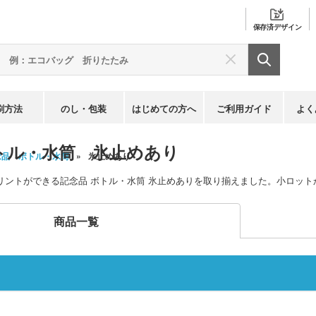
保存済
デザイン
刷方法
のし・包装
はじめての方へ
ご利用ガイド
よく
トル・水筒 氷止めあり
念品 ボトル・水筒
氷止めあり
リントができる記念品 ボトル・水筒 氷止めありを取り揃えました。小ロッ
商品一覧