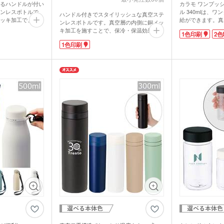
オリ
るハンドルが付い
カラモ ワンプッ
ェイスタオル
オリジナルハンカチタオル
オル
ス
記念品 バッグ
記念
ンレスボトルで
ル 340mlは、
ハンドル付きでスタイリッシュな真空ステ
ッキ加工で、保
給ができます。真
ンレスボトルです。真空層の内側に銅メッ
ップ！容量は
頃温度をキープ。
ペン
キ加工を施すことで、保冷・保温効果が向
1色印刷
2色
中のおともにぴった
て蓋が開くのを防
ンドタオル
オリジナルマフラータオル
オリ
ーショナリ
記念品 ボールペン・筆記
上しています。室内でも外出時でも使いや
記念
生活空間になじみ
蓋のパッキンは指
1色印刷
すい容量500mlです。パッキンと氷止めが
具
が一体になってい
かり洗えます。内
一体になっていてお手入れもらくちん！
電波時計
ん。
SUS304を使用
日々の生活になじみやすいマットな質感が
スタオル
名入れタオル・粗品タオル
ノベ
るっと広範囲に1
質です。エコ需要
立て・フォト
記念品 モバイルバッテリ
おしゃれです。
記念
やブランドロゴを
は、年代性別問わ
テリー・充電
ー・充電器
名入れは側面にワンポイントのパッド印刷
タッチペン
タブ
れなオリジナルグ
刷か2色印刷でロ
か、広範囲の回転シルク印刷に対応してい
業の周年記念品や
周年記念や開店記
ます。ステンレスボトルは幅広い層に喜ば
ナルタオル
におすすめです。
でしょうか。
ケース・ネー
れる実用性の高いノベルティです。企業の
記念品 キーホルダー
記念
マウスパッド
PC
スマ
周年記念品やショップの購入特典などにい
ルスタンド
イヤホン・スピーカー
ロフ
かがでしょうか。
ライト・LEDライト・懐中
非常持出袋
ラジ
電灯
日傘
マホケース
スマホリング
スマ
傘カバー・雨具
レクター
防犯ブザー・ホイッスル
アル
・タブレット
ラン
ー・スプーン
オリジナル コースター
箱・
ム・ピクチャ
ライト・ランタン
ウェ
キッチン 消耗品
キッ