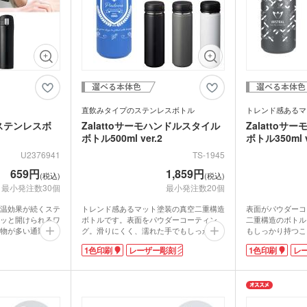
食料品・調味料（グルメギ
菓子
フト・既製品）
直飲みタイプのステンレスボトル
トレンド感あるマ
ステンレスボ
Zalattoサーモハンドルスタイル
Zalatto
ボトル500ml ver.2
ボトル350ml v
U2376941
TS-1945
659円
1,859円
(税込)
(税込)
最小発注数30個
最小発注数20個
温効果が続くステ
トレンド感あるマット塗装の真空二重構造
表面がパウダーコ
ッと開けられるワ
ボトルです。表面をパウダーコーティン
二重構造のボトル
物が多い通勤時や
グ。滑りにくく、濡れた手でもしっかり持
もしっかり持つこ
水分補給ができま
つことができます。折りたためるハンドル
チリです。持ち歩
1色印刷
レーザー彫刻
1色印刷
レ
0ml。車のドリン
付きなので、携帯にも便利。たっぷり飲め
約350mlです。
すいサイズ感で
る容量約500mlです。シックな色合いでデ
取り外せてお手入
シンプルなデザイ
ザイン性と機能性を併せ持つ人気商品で
折りたためて、携
け、ランチタイム
す。
と機能性を併せ持
みます。
本体の側面にぐるっと広範囲で1色印刷が
本体の側面にぐる