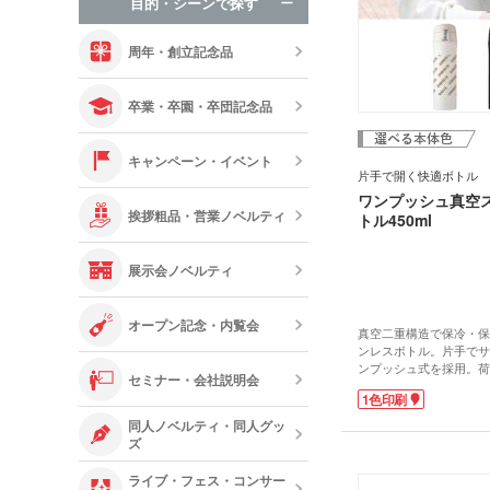
目的・シーンで探す
オリジナルお
周年・創立記念品
卒業・卒園・卒団記念品
キャンペーン・イベント
片手で開く快適ボトル
ワンプッシュ真空
挨拶粗品・営業ノベルティ
トル450ml
展示会ノベルティ
オープン記念・内覧会
真空二重構造で保冷・保
ンレスボトル。片手でサ
ンプッシュ式を採用。荷
セミナー・会社説明会
移動中でも、スムーズに
1色印刷
す。容量は使いやすい45
クホルダーにも収まりや
同人ノベルティ・同人グッ
す。季節を問わず使える
ズ
ンも魅力。通勤やお出か
など幅広いシーンになじ
ライブ・フェス・コンサー