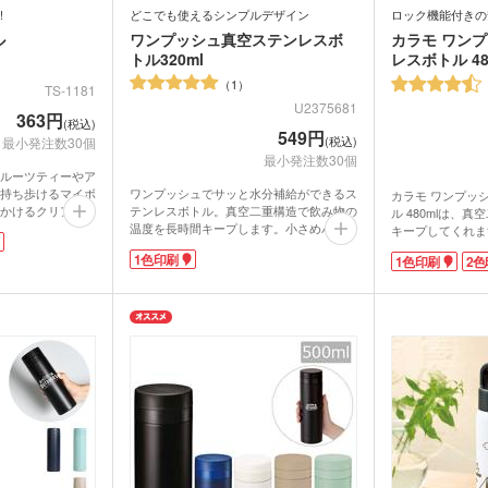
!
どこでも使えるシンプルデザイン
ロック機能付きの
ル
ワンプッシュ真空ステンレスボ
カラモ ワン
トル320ml
レスボトル 48
1
TS-1181
U2375681
363円
(税込)
549円
(税込)
最小発注数30個
最小発注数30個
ルーツティーやア
持ち歩けるマイボ
ワンプッシュでサッと水分補給ができるス
カラモ ワンプッ
かけるクリアボト
テンレスボトル。真空二重構造で飲み物の
ル 480mlは、
ントができます。
温度を長時間キープします。小さめバッグ
キープしてくれま
み物だけでなく布製
にも入れやすいコンパクトな320mlサイ
開けられるワンタ
1色印刷
1色印刷
2色
ージ用途にも人気
ズ。プッシュボタンを上にスライドすれば
を付けて飲めるの
ロックをかけられて安心です。
きます。ボタン部
推しカラー」グッ
名入れ印刷の映えるシンプルデザイン。マ
誤って蓋が開くの
面またはキャップ
ット塗装で使うシーンや世代を問わずお使
内側には錆びにくい
。エンタメ関連の
いいただけます。企業やブランドロゴを入
しています。エコ
、飲食店や美容院
れた記念品制作にいかがでしょうか。
使いいただけるノ
がでしょうか。
ばれますよ。1色
れば、販促効果も