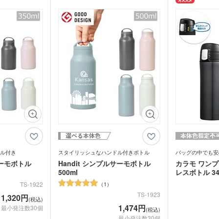
プ・磁器マグ
プラ
ガラスマグカップ
ィにもおすすめで
ステンレスボトル・マグボ
アル
は名入れが良く映
ベルティ。ボトル本体やキャップ天面にオ
バン
ンブラー
スマホショルダー・スマホ
ポーツ大会の景品
リジナルデザインを印刷可能です。レーザ
トル
ボト
短納
グ・コットン
ポーチ
デニムバッグ
おし
ー彫刻もできるので、高級感を出したい記
ャツ(半袖・
オリジナルポロシャツ(半
オリ
念品ボトルにもおすすめ。アウトドアショ
袖・長袖)
ドラ
グカップ
湯のみ
・プラスチッ
スープジャー・フードポッ
ミニ
ップの購入特典や各種大会の参加特典。学
ト
ル
校の卒業記念や企業の創立記念品として人
オーガニックコットンバッ
ト
ポリ
ノート・手帳
マグ
気の高いノベルティです。
ンT・長袖Tシ
グ
オリジナルキッズウェア
オリ
オリジナルグラス・ビアグ
ボト
ラス
トル
箋
ノベルティ付箋
短納
短納期エコバッグ・トート
バインダー・クリップボー
ルバッグ
フォ
バッグ・巾着
ド
名入れクリアファイル（箔
ドキ
ラー・ボトル
リアファイル
押し・シルク）
の他
ペンケース・筆箱
ペン
ジェットストリーム
ボール
ファイル
・カードホル
ブッ
ケース・マルチケース
ルダー・革製
メタルキーホルダー・金属
木製
れ
おり
ル付き
スタイリッシュなハンドル付きボトル
バッグの中でも安
タッチ・シャー
製キーホルダー
キー
多色ペン
シャ
サーモボトル
Handit シンプルサーモボトル
カラモ ワン
印鑑・印鑑ケース・スタン
電卓
500ml
レスボトル 34
ー
ー
壁掛けカレンダー
万年
ルダー・リフ
プ
ッチ
1
TS-1922
ホルダー
サインペン・筆ペン
マー
TS-1923
1,320円
(税込)
ブラー
記念品 マグカップ
記念
ステーショナ
1,474円
最小発注数30個
(税込)
鉛筆・鉛筆
ペンセット・文具セット
消し
最小発注数30個