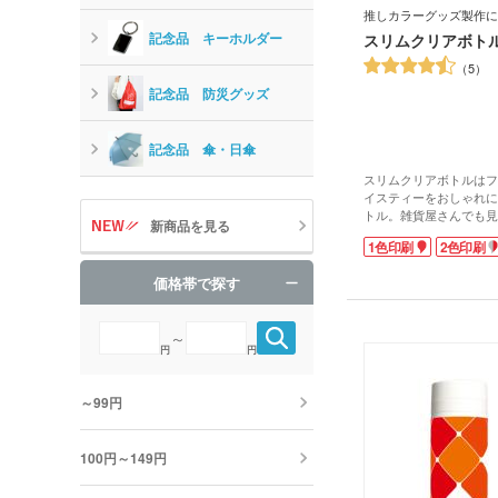
推しカラーグッズ製作に
記念品 キーホルダー
スリムクリアボト
5
記念品 防災グッズ
記念品 傘・日傘
スリムクリアボトルはフ
イスティーをおしゃれに
トル。雑貨屋さんでも見
新商品を見る
ルに、オリジナルのプリ
1色印刷
2色印刷
容量は約500mlで、飲
品や食品を入れるパッケ
価格帯で探す
です。
豊富なカラー展開で、「
ズ製作にもおすすめ!側
～
に名入れ印刷が可能です
円
円
グッズ製作にはもちろん
の周年記念品などにいか
～99円
100円～149円