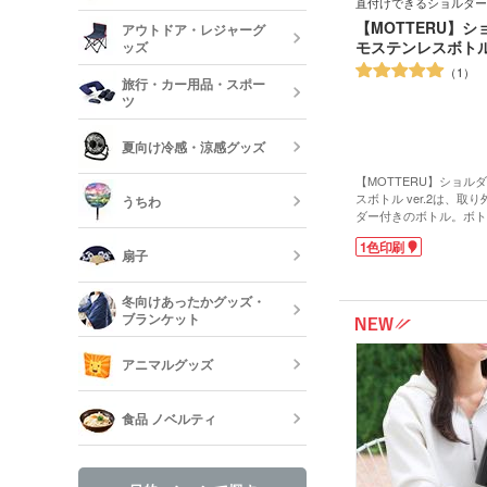
直付けできるショルダー
美容・コスメ
ティッシュ・
【MOTTERU】
アウトドア・レジャーグ
ッシュ
短納期キッチ
モステンレスボトル v
ッズ
名入れマスク
1
刷)
コスメポーチ
旅行・カー用品・スポー
収納グッズ
ツ
アウトドア 
ハンド・除菌
夏向け冷感・涼感グッズ
マスク(既製品
靴べら・バッ
トラベルグッ
【MOTTERU】ショル
レジャーバッ
スボトル ver.2は、取
うちわ
ダー付きのボトル。ボト
保冷剤・冷却
り付けて、スマートに肩
う
1色印刷
ケースやホルダーが必要
扇子
でもかさばりません。流
デザインは、肩にかけた
オリジナルう
冬向けあったかグッズ・
くフィットします。真空
ブランケット
温機能付き。容量は学校
度良い500mlです。
既製品扇子（
話題のくすみカラーを含
アニマルグッズ
の全6色展開。ショルダ
で、家族で共用できます
オリジナルブ
印刷をすれば、デザイン
食品 ノベルティ
を作成できますよ。ファ
ントノベルティや、卒業
ッタリです。
手袋・ネック