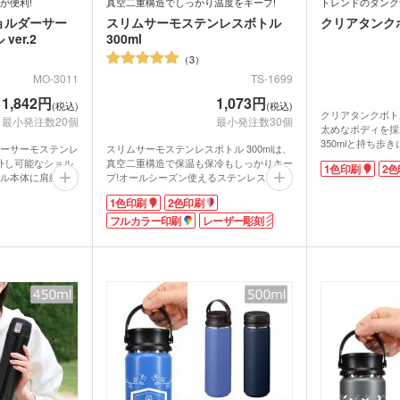
が便利!
真空二重構造でしっかり温度をキープ!
トレンドのタンク
健康グッズ
ミラ
ボックスティ
ショルダーサー
スリムサーモステンレスボトル
クリアタンクボ
掃除・洗濯グッズ
バス
ングッズ
er.2
300ml
(オリジナル印
マスク(既製品)
マス
名入
3
マスクケース
刷)
ドライバー・工具
消臭
MO-3011
TS-1699
レジャーシート・折りたた
1,842円
1,073円
食器・調理器具
ラン
(税込)
(税込)
みチェア
関連グッズ
メディカル・エチケットグ
クリアタンクボトル
最小発注数20個
最小発注数30個
)
日傘(
太めなボディを採
ッズ
グハンガー他
350mlと持ち歩
ズ
カー用品
スポ
ダーサーモステンレ
スリムサーモステンレスボトル 300mlは、
グ
マルチツール・双眼鏡他
で、長いものが入
り外し可能なショル
真空二重構造で保温も保冷もしっかりキー
1色印刷
2色
にぴったり。氷止
ル本体に肩紐を取
プ!オールシーズン使えるステンレスボト
パック・氷の
ハンディファン・ハンディ
物や氷を入れても
クー
掛けにチェンジ!
ルです。バッグに入れて携帯しやすいスリ
扇風機
ボトル一面に名入
1色印刷
2色印刷
なく、カバンの中
ムボディ。通勤、通学に便利です。氷が飛
リジナルノベルテ
線形のおしゃれな
び出ない内蓋付き。蓋と内蓋と本体の3パ
フルカラー印刷
レーザー彫刻
か。
際にも体にやさし
ーツに分解して洗えるのでいつでも清潔に
ちわ
ノベルティうちわ
二重構造で、保冷
保てます。
やお出かけにも丁
サラリとしたボトルの質感がおしゃれなノ
ベルティ。ボトル本体やキャップ天面にオ
名入れ扇子）
む落ち着いた色味
リジナルデザインを印刷可能です。レーザ
ーは長さ調節可能
ー彫刻もできるので、オリジナルボトルの
。ぐるっと大きく
記念品も作れます。周年記念や創立記念
ランケット
ノベルティブランケット
カイ
性の高いアイテム
品、開店祝いやイベントグッズなど幅広い
ミリー向けのイベ
ニーズに応えます。もらって嬉しいボトル
・卒団記念品にピ
は人気のノベルティです。
ウォーマー他