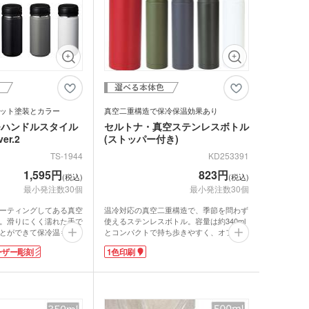
ット塗装とカラー
真空二重構造で保冷保温効果あり
サーモハンドルスタイル
セルトナ・真空ステンレスボトル
er.2
(ストッパー付き)
TS-1944
KD253391
1,595円
823円
(税込)
(税込)
最小発注数30個
最小発注数30個
ーティングしてある真空
温冷対応の真空二重構造で、季節を問わず
。滑りにくく濡れた手で
使えるステンレスボトル。容量は約340ml
とができて保冷温もバッ
とコンパクトで持ち歩きやすく、オフィス
きにもちょうどいい容量
やお出かけ先でも活躍します。氷の飛び出
ーザー彫刻
1色印刷
氷止め兼パッキンは簡単に
しを防ぐストッパー付きで、飲みやすさと
れも楽チン！ハンドルは
使いやすさを両立。中身の色が見える、お
帯にも便利。デザイン性
しゃれなクラフト素材の化粧箱入りなの
つ人気商品です。
で、そのままギフトやノベルティにもぴっ
っと広範囲で1色印刷が
たりです。