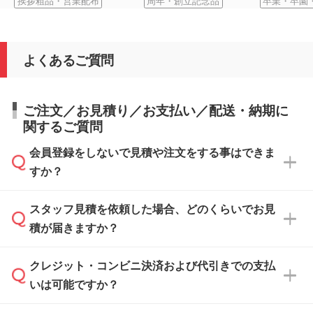
挨拶粗品・営業配布
周年・創立記念品
卒業・卒園
よくあるご質問
ご注文／お見積り／お支払い／配送・納期に
関するご質問
会員登録をしないで見積や注文をする事はできま
すか？
スタッフ見積を依頼した場合、どのくらいでお見
可能です。見積・注文フォームにて『ゲストの
積が届きますか？
まま進む』ボタンからお進みのうえ、ご依頼く
ださい。
クレジット・コンビニ決済および代引きでの支払
通常、翌営業日までにお送りしております。混
いは可能ですか？
雑状況によっては、お時間をいただくこともご
ざいます。予めご了承ください。土日祝日にご