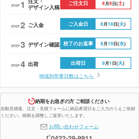
注文・
1
ご注文日
8
8
土
月
日(
)
STEP
デザイン入稿
2
ご入金日
8
18
火
月
日(
)
ご入金
STEP
3
校了のお返事
8
19
水
月
日(
)
デザイン確認
STEP
4
出荷日
9
1
火
月
日(
)
出荷
STEP
地域別所要日数はこちら
納期をお急ぎの方 ご相談ください
自動見積後、注文・見積フォームに納品希望日をご入力のうえご依頼
ください。納期を調整しご返答いたします。
お問い合わせフォーム
0422-29-9911