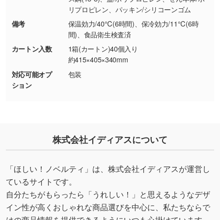
リプロピレン、パッキン/シリコーンゴム
・持っているデータの背景が足りない／塗り足
しの作り方が分からない
備考
保温効力/40℃(6時間)、保冷効力/11℃(6時
間)、食品衛生検査済
印刷したいデータが印刷範囲よりも小さい場
合、シンプルな色・柄の背景であれば拡張が可
カートン入数
1箱(カートン)40個入り
能です。→
詳しく見る
約415×405×340mm
対応可能オプ
包装
・デザインにQRコードを入れたい／QRコード
ション
を生成してほしい
URLをご指定いただければ、QRコードを生成
いたします。配置のご相談にも応じています。
→
詳しく見る
株式会社イディアスについて
「ほしい！ノベルティ」は、株式会社イディアスが運営し
ているサイトです。
自分たちがもらったら「うれしい！」と思えるようなデザ
イン性が高くおしゃれな商品選びを中心に、私たちならで
はの商品情報を提供できるようにいつも心掛けています。