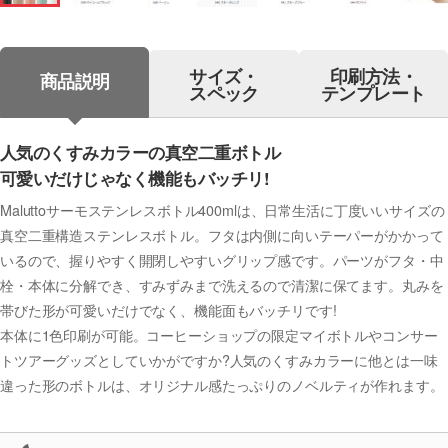
サイズ・
印刷方法・
商品説明
スペック
テンプレート
人気のくすみカラーの真空二重ボトル
可愛いだけじゃなく機能もバッチリ!
Maluttoサーモステンレスボトル400mlは、日常生活に丁度いいサイズの
真空二重構造ステンレスボトル。フタは内側に向いテーパーがかかって
いるので、握りやすく開閉しやすいグリップ感です。パーツがフタ・中
栓・本体に分解でき、すみずみまで洗えるので清潔に保てます。丸みを
帯びた形が可愛いだけでなく、機能面もバッチリです!
本体に1色印刷が可能。コーヒーショップの限定マイボトルやコンサー
トツアーグッズとしていかがですか?人気のくすみカラーに他とは一味
違った形のボトルは、オリジナル感たっぷりのノベルティが作れます。