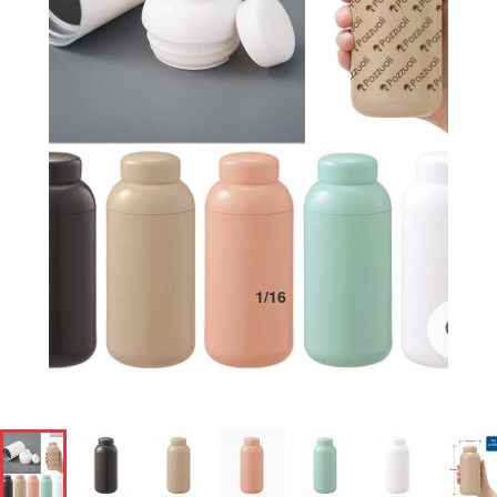
1
/
16