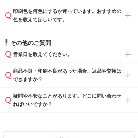
ます。詳しい手順は「
入稿テンプレートの使い
データはお見積・ご注文・
お問い合わせフォー
方
」をご確認ください。
印刷色を何色にするか迷っています。おすすめの
ム
へ添付いただくか、担当スタッフ宛にメール
データ作成でお困りの際には、担当スタッフが
でお送りください。
色を教えてほしいです。
サポートいたしますのでお気軽にご相談くださ
仕上がりに影響しそうな点もチェックいたしま
い。
すので、データのご相談だけでもお気軽にお問
お問い合わせフォーム
や、見積/注文フォーム
お見積・ご注文・
お問い合わせフォーム
からご
その他のご質問
い合わせください。
から添付してお送りください。
相談いただきますと、担当スタッフがお客様の
ご希望や商品の本体色を確認し、印刷色をご提
営業日を教えてください。
なお、印刷用データの作り方に関する詳細は、
・解像度の低いデータをトレース/調整してほ
案させていただきます。
「
完全データ入稿
」をご参照ください。
しい
本体色がブラック、ネイビーなど濃色の場合は
商品不良・印刷不良があった場合、返品や交換は
営業日は平日の10:00～18:00で、土日祝日はお
解像度の低い画像や、手書きのイラスト、写真
白色か淡い色の印刷色をおすすめしておりま
できますか？
休みとなります。注文・見積・お問い合わせ
などを、印刷に適したベクターデータに変換し
す。
は、土日祝日でもお送りいただければ、出社後
ます。→
詳しく見る
本体色がナチュラルなど淡色の場合、印刷をく
疑問や不安なことがあります。どこに問い合わせ
速やかに対応いたします。
お手数をお掛けいたしますが、至急担当スタッ
っきりと目立たせたいときは濃い印刷色が、柔
ればいいですか？
フまでご連絡ください。商品の状況を確認し、
・フルカラーデータを1色に変換してほしい
らかい雰囲気にしたいときは淡い印刷色が映え
改めてご案内いたします。
シルク印刷、レーザー彫刻など印刷方法にあわ
ます。
せて、フルカラーのデータを1色になおしま
お問い合わせフォームをご利用ください。1営
【返品・交換の対象】
す。→
詳しく見る
業日以内に担当スタッフよりメールにてご連絡
また、お選びいただいた印刷色が本体色に合わ
・お届け時に商品が損傷・故障している場合