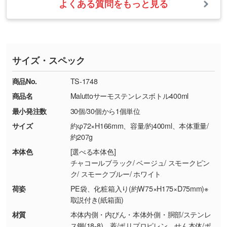
いたします。
ない場合や仕上がりに影響しそうな場合は、ス
よくある質問をもっと見る
・ご注文と異なる商品が届いた場合
・1色印刷でグラデーションや濃淡を表現した
お急ぎの場合はお電話でのご質問も受け付けて
タッフから別の色をご案内することもございま
・印刷不良があった場合
い
おります。下記電話番号までお問い合わせくだ
す。
※印刷不良は原則として“再印刷”でご対応させ
網点という技法で濃淡を表現することができま
さい。
ていただいております。
す。濃淡の差が分かるデータに調整いたしま
サイズ・スペック
※詳しくは「
商品の良品基準について
」をご覧
す。→
詳しく見る
TEL：0422-29-9911 営業時間10:00～
ください。
18:00(土日祝日除く)
商品No.
TS-1748
・コーポレートカラーを使って印刷したい／印
お問い合わせフォームはこちら
商品名
Maluttoサーモステンレスボトル400ml
【返品・交換ができない場合】
刷色にこだわりがある
最小発注数
30個/30個から1個単位
・お客様の元で商品を加工された場合、または
DIC・PANTONEなどのカラーチップの指定や、
商品が破損した場合
現物支給による色指定も承っております。→
詳
サイズ
約φ72×H166mm、容量/約400ml、本体重量/
・商品到着後7日以上経過している場合
しく見る
約207g
・お客様のご都合による返品・交換依頼(商
本体色
[選べる本体色]
品・色・数量などの注文間違い等)
・背景がある画像からキャラクター部分だけを
チャコールブラック/ ベージュ/ スモークピン
ク/ スモークブルー/ ホワイト
使いたいです
シンプルな背景のデータや、使いたいキャラク
荷姿
PE袋、化粧箱入り(約W75×H175×D75mm)※
ター部分の輪郭がはっきりしているデータは切
取説付き(紙箱面)
り抜き処理が可能です。→
詳しく見る
材質
本体内側・内びん・本体外側・胴部/ステンレ
ス鋼(18-8)、蓋/ポリプロピレン、せん本体/ポ