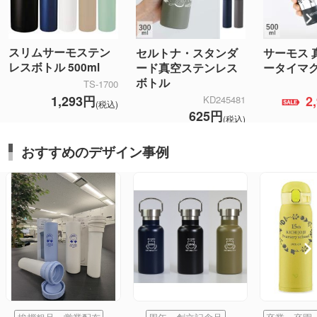
スリムサーモステン
セルトナ・スタンダ
サーモス 
レスボトル 500ml
ード真空ステンレス
ータイマグ 0
ボトル
TS-1700
1,293円
2
KD245481
(税込)
625円
(税込)
おすすめのデザイン事例