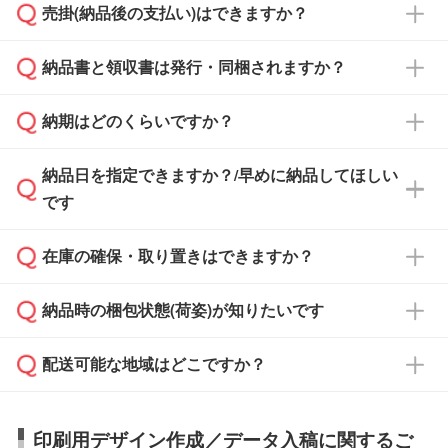
売掛(納品後の支払い)はできますか？
依頼いただいた場合は、翌営業日以降のご連絡
銀行振込のみのご対応となります。
となります。
納品書と領収書は発行・同梱されますか？
基本的には先入金をお願いしておりますが、自
治体・行政機関・学校・病院・上場企業様 な
納期はどのくらいですか？
どの場合は、月末締め翌月末払いに対応可能で
納品書・領収書は ご依頼をいただいた場合の
す。
み発行しております。商品への同梱はしておら
納品日を指定できますか？/早めに納品してほしい
ず、通常はPDFデータをメール添付でお送りし
・印刷する場合(500個程度)
また、卒業・卒園記念品で対策委員会や個人様
です
ます。
ご入金、イメージ画像の校了から約2週間～2
からご注文いただく場合でも、お支払い元が学
原本の郵送をご希望の場合は、担当スタッフま
週間半でご納品いたします。
校や幼稚園・保育園であれば、同様の条件でご
たは注文フォームの『ご注文に関する備考欄』
在庫の確保・取り置きはできますか？
ご希望の納期がある場合は、お問い合わせ・お
対応できる場合がございます。
よりお知らせください。
・商品のみ注文する場合(サンプル購入を含む)
見積もり・ご注文時にその旨をお知らせくださ
ご希望の際は担当スタッフまでお気軽にご相談
ご入金確認後、1～2営業日で出荷いたしま
納品時の梱包状態(荷姿)が知りたいです
い。
ご入金確認後に在庫を確保し、注文確定のご連
ください。
す。
在庫状況や印刷スケジュールを確認のうえ、対
絡を致します。ご入金いただくまで在庫の確保
応が可能かご案内いたします。
配送可能な地域はどこですか？
はできかねますので予めご了承ください。
商品によって異なります。各ページにある商品
納期は商品や数量、印刷方法、ご納品場所、在
また、お急ぎで印刷をご希望の場合は、最短5
詳細の荷姿欄をご確認ください。
庫の有無によって異なります。正確な日程はス
営業日で出荷可能な商品もご用意しておりま
【箱入り】 商品がひとつずつ箱に入っていま
日本全国へお届けが可能です。なお、海外への
タッフまでお問い合わせください。
印刷用デザイン作成／データ入稿に関するご
す。>>
対象商品はこちら
す。(白箱、化粧箱、ブリスターパックなど)