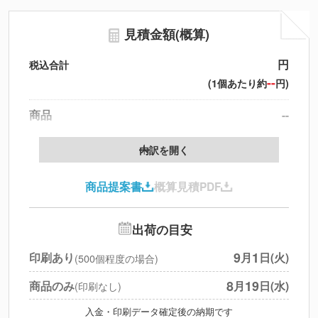
見積金額(概算)
円
税込合計
--
(1個あたり約
円)
商品
--
製版代
--
内訳を開く
印刷代
--
商品提案書
概算見積PDF
送料
--
※
北海道・沖縄・離島 別途
追加オプション
--
出荷の目安
円
税別合計
9
1
印刷あり
月
日(火)
(500個程度の場合)
※
上記小計は税別です
8
19
商品のみ
月
日(水)
(印刷なし)
入金・印刷データ確定後の納期です