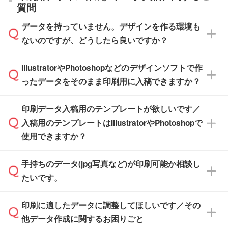
直接納品は行っておりませんので予めご了承く
質問
※最短出荷日は商品によって異なります。各商
【袋入り】 商品がひとつずつ袋に入っていま
ださい。
また、商品ページ内の「出荷までのスケジュー
品ページにてご確認ください
す。(透明袋、デザイン袋など)
データを持っていません。デザインを作る環境も
ル」に注文予定日をご入力いただくと、おおよ
【個包装なし】 個包装がされていない状態で
ないのですが、どうしたら良いですか？
その締切日や出荷目安をご確認いただけます。
納品します。
商品在庫や印刷ラインを確保するためにも、商
※化粧箱から白箱への入れ替えや、オリジナル
IllustratorやPhotoshopなどのデザインソフトで作
品が決まりましたらお早めのご発注をお願いい
無料の「
デザインシミュレーター
」を使えば、
箱の作成は原則承っておりません。
たします。
ったデータをそのまま印刷用に入稿できますか？
PCやスマホから簡単にデザインを作成できま
す。スタンプやテンプレートも豊富なので、デ
※土日祝日を除く営業日換算です。
印刷データ入稿用のテンプレートが欲しいです／
ザインソフトがなくても安心です。
IllustratorやPhotoshop、CLIP STUDIOなどのデ
※沖縄・離島は追加日数がかかります。
入稿用のテンプレートはIllustratorやPhotoshopで
ザインソフトでこだわりのデザインを作成した
また、「
データ作成サービス
」もご利用いただ
使用できますか？
い方は、
完全データ入稿
がおすすめです。
けます。ご希望の文言・書体・印刷色をお知ら
「.ai」形式または「.psd」形式で保存し、お見
せいただければ、弊社にて無料でデザインデー
積・ご注文フォームにアップロードしてご入稿
手持ちのデータ(jpg写真など)が印刷可能か相談し
一部商品は入稿用テンプレートのご用意があり
タを1点作成いたします。
ください。
たいです。
ます。各商品ページの『印刷方法・テンプレー
ト』からダウンロードをお願いいたします。
ご入稿後は経験豊富なスタッフがデータに不備
印刷に適したデータに調整してほしいです／その
入稿用のテンプレートはPDF形式ですが、
印刷に適したデータ・解像度かどうか、担当ス
がないかチェックし、お客様と確認してから印
IllustratorやPhotoshopで開いてご利用いただけ
他データ作成に関するお困りごと
タッフが事前に確認いたします。
刷に進みますので、ご安心ください。