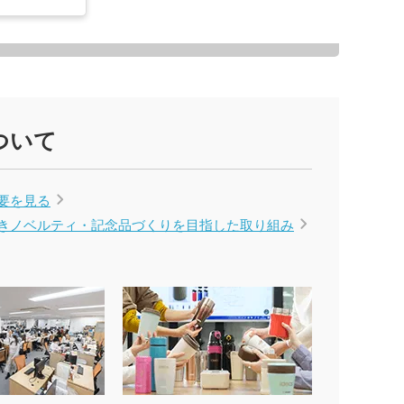
ー
グッズ
クケース
れマスク(オリジナル印
・芳香剤・アロマ
タン
UV対策)
ついて
ーツ
ルタオル
要を見る
きノベルティ・記念品づくりを
目指した取り組み
ロ・湯たんぽ