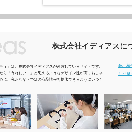
健康グッズ
ミラ
ボックスティ
掃除・洗濯グッズ
バス
ングッズ
(オリジナル印
マスク(既製品)
マス
名入
マスクケース
刷)
ドライバー・工具
消臭
レジャーシート・折りたた
食器・調理器具
ラン
みチェア
関連グッズ
メディカル・エチケットグ
)
日傘(
株式会社イディアスに
ッズ
グハンガー他
ズ
カー用品
スポ
グ
マルチツール・双眼鏡他
パック・氷の
ハンディファン・ハンディ
クー
会社概
扇風機
ティ」は、株式会社イディアスが運営しているサイトです。
たら「うれしい！」と思えるようなデザイン性が高くおしゃ
より良
ちわ
ノベルティうちわ
心に、私たちならではの商品情報を提供できるようにいつも
名入れ扇子）
ランケット
ノベルティブランケット
カイ
ウォーマー他