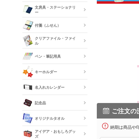
陶器マグカッ
カップ
保冷・保温タ
文房具・ステーショナリ
コスメポーチ
ジュートバッ
ー
オリジナルTシ
リネンバッグ
長袖)
ステンレスマ
クリアボトル
付箋（ふせん）
クボトル
スクエアトー
メモ帳
オリジナルロ
クリアファイル・ファイ
ャツ
ル
水筒・魔法瓶
オリジナル付
ロープハンド
クリップ
ペン・筆記用具
短納期タンブ
オリジナルク
キーホルダー
クリーナー
フリクション
短納期クリア
名入れカレンダー
カードケース
レザーキーホ
ダー・名刺入
多機能ペン(
キーホルダー
記念品
プペン付など)
ご注文の
定規・メジャ
卓上カレンダ
反射板キーホ
オリジナルタオル
レクターキー
万年筆
納期は商品や
記念品 タン
短納期文房具・
アイデア・おもしろグッ
リー
ズ
クレヨン・色