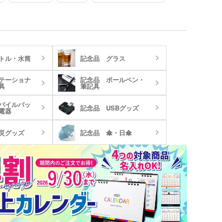
全体に印刷できる回転シルクと、高級感が
展開しているため、品質
増すレーザー彫刻が可能です。
す。
国内最軽量級(※)…2018年メーカー(株式会
社アトラス)の販売商品で調査
株式会社アトラスはステンレス製品専門の
国内メーカーです。委託契約をした海外工
場で生産をし、製品の検品、日本国内の管
トル・水筒
記念品 グラス
理業務などを一貫して行っています。商品
は大手量販店でも展開しているため、品質
テーショナ
記念品 ボールペン・
には自信があります。
具
筆記具
バイルバッ
記念品 USBグッズ
電器
災グッズ
記念品 傘・日傘
ンバストートバッグ
～)
ア・ビニールポーチ
バッグ・レジかごバッ
スチックタンブラー
ットポーチ
シェバッグ