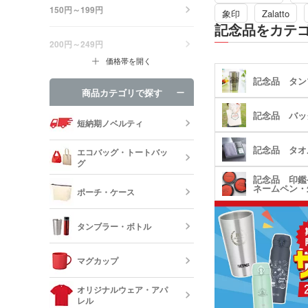
150円～199円
象印
Zalatto
株式会社アトラスはステ
記念品をカテ
国内メーカーです。委託
200円～249円
場で生産をし、製品の検
日本国内の管理業務など
価格帯を開く
います。
商品は大手量販店でも展
記念品 タン
品質には自信をもってご
商品カテゴリで探す
す。
記念品 バッ
短納期ノベルティ
記念品 タオ
エコバッグ・トートバッ
グ
記念品 印鑑
ネームペン・
ポーチ・ケース
エコバッグ・
ッグ
タンブラー・ボトル
キャンバスポ
巾着・リュッ
マグカップ
ック
ステンレスタ
ルミタンブラ
デニムポーチ
オリジナルウェア・アパ
ランチトート
レル