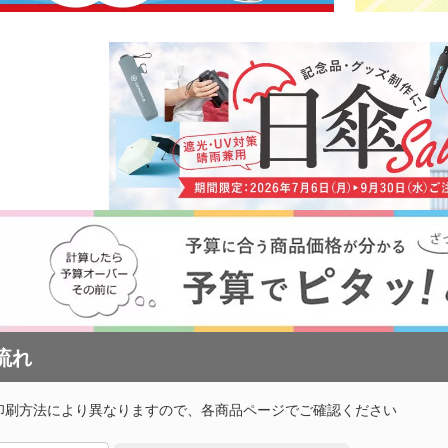
プ・磁器マグ
プラ
ガラスマグカップ
ステンレスボトル・マグボ
アル
バン
ンブラー
スマホショルダー・スマホ
トル
ボト
短納
グ・コットン
ポーチ
デニムバッグ
おし
ャツ(半袖・
オリジナルポロシャツ(半
オリ
袖・長袖)
ドラ
グカップ
湯のみ
・プラスチッ
スープジャー・フードポッ
ミニ
ト
ル
オーガニックコットンバッ
ト
ポリ
ノート・手帳
マグ
ンT・長袖Tシ
グ
オリジナルキッズウェア
オリ
オリジナルグラス・ビアグ
ボト
ラス
トル
箋
ノベルティ付箋
短納
短納期エコバッグ・トート
バインダー・クリップボー
ルバッグ
フォ
バッグ・巾着
ド
名入れクリアファイル（箔
ドキ
ラー・ボトル
リアファイル
押し・シルク）
の他
ペンケース・筆箱
ペン
ジェットストリーム
ボール
ファイル
・カードホル
ブッ
ケース・マルチケース
ルダー・革製
メタルキーホルダー・金属
木製
れ
おり
タッチ・シャー
製キーホルダー
キー
多色ペン
シャ
印鑑・印鑑ケース・スタン
電卓
流れ
ー
ー
壁掛けカレンダー
万年
ルダー・リフ
プ
ッチ
ホルダー
サインペン・筆ペン
マー
印刷方法により異なりますので、各商品ページでご確認ください
ブラー
記念品 マグカップ
記念
ステーショナ
鉛筆・鉛筆
ペンセット・文具セット
消し