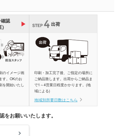
ジナルミニハンカチタ
品 時計
ン確認
ジナルスポーツタオル
出荷
品 タオル
正)
ルティタオル
品 USBグッズ
レットケース
品 防災グッズ
クリーナー
ホクリーナー・マイク
ァイバークロス
刷のイメージ画
印刷・加工完了後、ご指定の場所に
ます。OKのお
ご納品致します。出荷からご納品ま
オ
刷を開始いたし
で1～4営業日程度かかります。(地
ホ関連アクセサリー
域による)
ミブランケット他
地域別所要日数はこちら
チボックス・お弁当
フードポット
認をお願いいたします。
ットティッシュ
チン雑貨