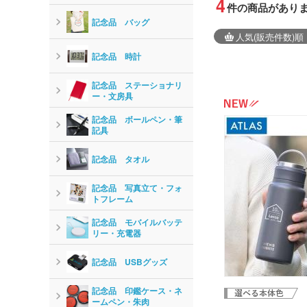
4
件の商品があり
記念品 バッグ
人気
(販売件数)
順
記念品 時計
記念品 ステーショナリ
ー・文房具
記念品 ボールペン・筆
記具
記念品 タオル
記念品 写真立て・フォ
トフレーム
記念品 モバイルバッテ
リー・充電器
記念品 USBグッズ
記念品 印鑑ケース・ネ
ームペン・朱肉