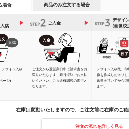
オリ
ェイスタオル
オリジナルハンカチタオル
商品のみ注文する場合
る場合
オル
ス
記念品 バッグ
記念
ペン
デザイ
ンドタオル
オリジナルマフラータオル
オリ
ーショナリ
記念品 ボールペン・筆記
ご入金
記念
ン入稿
(画像校
具
電波時計
スタオル
名入れタオル・粗品タオル
ノベ
立て・フォト
記念品 モバイルバッテリ
記念
テリー・充電
ー・充電器
タッチペン
タブ
ナルタオル
ケース・ネー
記念品 キーホルダー
記念
マウスパッド
PC
スマ
ルスタンド
イヤホン・スピーカー
ロフ
・デザイン入稿
ご注文から翌営業日中に請求書をお
デザイン入稿後、印
ライト・LEDライト・懐中
送りいたします。銀行振込でお支払
像を作成しお送りし
非常持出袋
ラジ
電灯
日傘
ページ)
いください。ご入金確認後の進行と
返事を頂いてから印
マホケース
スマホリング
スマ
なります。
ます。
傘カバー・雨具
レクター
防犯ブザー・ホイッスル
アル
・タブレット
ラン
ー・スプーン
オリジナル コースター
箱・
在庫は変動いたしますので、
ご注文前に在庫のご確
ム・ピクチャ
ライト・ランタン
ウェ
キッチン 消耗品
キッ
注文の流れを詳しく見る