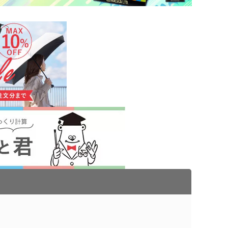
スチックマグカップ・
ミボトル・マウンテン
ブーマグカップ
ル（カラビナ付）
期ポーチ
ゃれトートバッグ
ジナルドライTシャツ・
イウェア(半袖・長袖)
ボトル・ポケットボト
エステルトートバッグ
ネット
ジナルユニフォーム
ルホルダー・ペットボ
ホルダー
期付箋（ふせん）
トフレーム
ュメントファイル・そ
ファイル
立て・トレイ
ペン(単色)
クカバー・ルーペ・し
キーホルダー・ウッド
ホルダー
ープペン
・レターカッター・ホ
カレンダー
キス他
カー・蛍光ペン
品 ボトル・水筒
ゴム・修正テープ