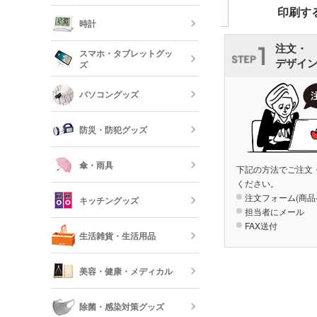
オリジナルフ
印刷す
記念品 グラ
時計
短納期ボール
注文・
オリジナルハ
スマホ・タブレットグッ
記念品 ステ
デザイ
ズ
ー・文房具
時計
パソコングッズ
オリジナルバ
記念品 写真
モバイルバッ
フレーム
器
防災・防犯グッズ
短納期オリジ
記念品 印鑑
USBグッズ
ムペン・朱肉
スマホモバイ
傘・雨具
下記の方法でご注文
ください。
防災セット・
記念品 傘・
注文フォーム(商品
キッチングッズ
モバイル ス
担当者にメール
傘
FAX送付
反射板・リフ
生活雑貨・生活用品
短納期スマホ
グッズ
箸・カトラリ
美容・健康・メディカル
フォトフレー
ーボード
食器
除菌・感染対策グッズ