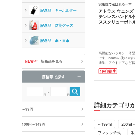
実用性で選ばれる一本
記念品 キーホルダー
アトラス ウェンズ
テンレスハンドル
ススクリューボトル 
記念品 防災グッズ
記念品 傘・日傘
高機能なパッキン一体型
です。530mlの使いや
新商品を見る
通学、アウトドアなど幅
します。銅メッキ加工が
1色印刷
構造により、保温・保冷
価格帯で探す
タと一体型のパッキンは
心配を軽減し、溝が浅い
スポンジでも洗いやすく
～
さらに、水滴が垂れにく
円
円
ンを採用しているのも嬉
す。
詳細カテゴリ
本体はキズが目立ちにく
～99円
で、長くきれいにお使い
47mmの広口設計で氷
ーツドリンク対応。可動
～199ml
200ml
100円～149円
運びにも便利です。側面
れができるので、オリジ
ワンタッチ式
氷
品制作にいかがでしょう