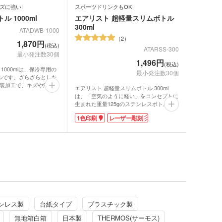
ズに強い!
スポーツドリンクもOK
 1000ml
エアリスト 超軽量スリムボトル
300ml
ATADWB-1000
2
1,870円
(税込)
ATARSS-300
最小発注数30個
1,496円
(税込)
1000mlは、保冷専用の
最小発注数30個
ルです。ざらざらとした
装加工で、キズや汚れが
エアリスト 超軽量スリムボトル 300ml
特徴。底面にシリコーン
は、「空気のように軽い」をコンセプトに
るため、落下時の衝撃を
生まれた重量125gのステンレスボトル。
のを軽減します。飲む時
その軽さバナナ約一本分で、国内最軽量級
ーンが滑り止めになるの
1色印刷
レーザー彫刻
(※)を誇る驚きの軽さです。
手でも滑りにくく飲みや
ボトル内部は耐食性に優れたSUS316鋼材
ポーツや、屋外で作業さ
を採用し、スポーツドリンクも安心して入
したいボトルです。
れられます。内面にはニオイ移りや着色汚
チオープン式なので、飲
れを防いでくれる、クリーンミラー加工が
みでゴクゴク飲めます。
施されているのも特徴。真空断熱二重構造
付きで、持ち運びにも安
なので保冷温効果が長く続くのも嬉しいポ
る広口タイプなので、キ
イント。また、軽量な上にスリムタイプな
み物を楽しめます。
のでバッグの中でも幅を取らず毎日の持ち
歩きにとっても便利なアイテムです。
はステンレス製品専門の
カラーはパールの入った3色展開で女性向
ンレス製
台紙タイプ
プラスチック製
。委託契約をした海外工
けノベルティにピッタリ。名入れは1色ワ
品の検品、日本国内の管
ンポイントのパッド印刷、約1周ぐるりと
無地箱白箱
日本製
THERMOS(サーモス)
して行っています。商品