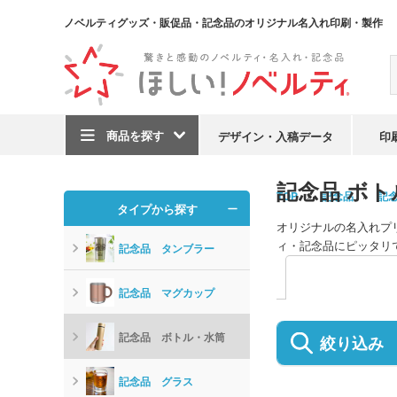
ノベルティグッズ・販促品・記念品のオリジナル名入れ印刷・製作
商品を探す
デザイン・入稿データ
印
記念品 ボトル
TOP
記念品
記
タイプから探す
オリジナルの名入れプリ
ィ・記念品にピッタリ
記念品 タンブラー
記念品 マグカップ
記念品 ボトル・水筒
絞り込み
記念品 グラス