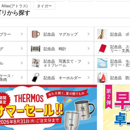
は大手量販店でも
るレーザー彫刻が可能です。
Atlas(アトラス)
タイガー
には自信がありま
ンレス製品専門の
ゴリから探す
株式会社アトラスはステンレス製品専門の
契約をした海外工
国内メーカーです。委託契約をした海外工
品、輸出入業務、
場で生産をし、製品の検品、日本国内の管
を一貫して行って
理業務などを一貫して行っています。商品
は大手量販店でも展開しているため、品質
開しているため、
ブラー
記念品 マグカップ
記念品 ボ
には自信があります。
案内できる商品で
記念品 ス
グ
記念品 時計
リー・文房
記念品 写真立て・フ
記念品 モ
ル
ォトフレーム
テリー・充
ケース・
記念品 キーホルダー
記念品 防
朱肉
折りたたみバ
コットントートバッグ(～
キャ
7oz)
(8oz
ーチ
ポリエステルポーチ
クリ
ク・ナップサ
保冷
不織布トートバッグ
グ
ンブラー・ア
台紙タンブラー（カスタム
プラ
ー
デザインタンブラー）
本革・レザー調ポーチ
フラ
バッグ
サコッシュ
マル