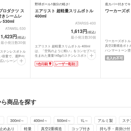
野球ボール1個分の軽さ!
底カバー付きでキ
プロダクツ ス
エアリスト 超軽量スリムボトル
ワーカーズボトル
付きシームレ
400ml
530ml
ATARSS-400
ATAWSL-530
1,613円
(税込)
1,423円
最小発注数30個
(税込)
ワーカーズボトル 
最小発注数30個
真空2重構造ボト
エアリスト 超軽量スリムボトル 400ml
ハンマートーン塗
は、「空気のように軽い」をコンセプトに
ステンレスボトル
目立ちにくいのが
生まれた重量145gのステンレスボトル。
すい容量で、通勤や
名入れ不可
カバーが付いてい
野球ボール約1個分の軽さで日中飲み物を
広いシーンで活躍
1色印刷
レーザー彫刻
吸収しキズが付く
持ち歩くのに困らない400mlの容量。
施された真空断熱
には胴部のシリコ
ボトル内部のステンレスは最上級のステン
性能が長続き。フ
で、手袋をはめた
レスSUS316鋼材を採用しており、なん
紛失や付け忘れの
すいです。野外ス
と、スポーツドリンクを入れてもOK。更
仕様なので通常の
れる方におすすめ
に、ニオイ移りや着色汚れを防いでくれる
清潔に保てます。
飲み口はワンタッ
クリーンミラー加工が施されているので長
いドーム型パッキ
みたいときに直飲
くご愛用いただけます。
しいポイントで
ロックリング機能
保冷温効果が長持ちする真空断熱二重構造
から商品を探す
心。氷がラクに入
も嬉しいポイント。軽量な上にスリムタイ
いパウダー塗装
ンキンに冷えた飲
プなのでバッグの中でも幅を取らずお出か
いただけます。約
けにもとっても便利なアイテムです。
が入れやすく、スポ
株式会社アトラス
カラーはパールの入った3色展開で女性向
式ハンドルで持ち
～
300ml～
400ml～
500ml～
1L～
アルミ製
ステ
国内メーカーです
けノベルティにピッタリ。名入れは1色ワ
に1色印刷で名入
場で生産をし、製
ンポイントのパッド印刷、約1周ぐるりと
ナルグッズや記念
止めあり
軽量
真空2重構造
コップ付き
持ち手・肩掛け付
理業務などを一貫
全体に印刷できる回転シルク、高級感が出
か。