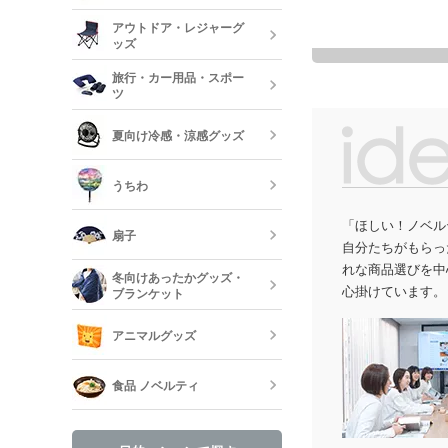
美容・コスメ
ティッシュ・
アウトドア・レジャーグ
ッシュ
短納期キッチ
ッズ
名入れマスク
刷)
コスメポーチ
旅行・カー用品・スポー
収納グッズ
ツ
アウトドア 
ハンド・除菌
夏向け冷感・涼感グッズ
マスク(既製品
靴べら・バッ
トラベルグッ
レジャーバッ
うちわ
保冷剤・冷却
う
「ほしい！ノベル
扇子
自分たちがもらっ
オリジナルう
れな商品選びを中
冬向けあったかグッズ・
心掛けています。
ブランケット
既製品扇子（
アニマルグッズ
オリジナルブ
食品 ノベルティ
手袋・ネック