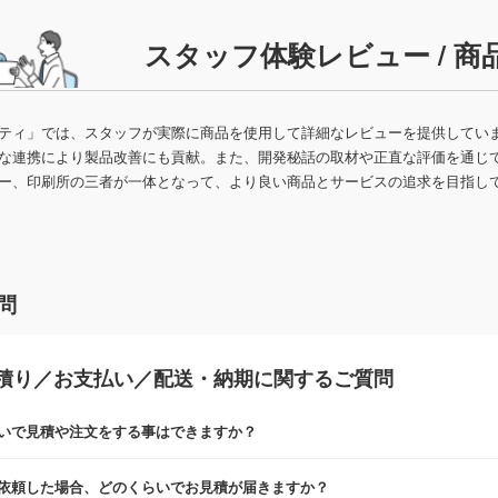
食料品・調味料（グルメギ
菓子
フト・既製品）
スタッフ体験レビュー / 商
ティ」では、スタッフが実際に商品を使用して詳細なレビューを提供してい
な連携により製品改善にも貢献。また、開発秘話の取材や正直な評価を通じ
ー、印刷所の三者が一体となって、より良い商品とサービスの追求を目指し
問
積り／お支払い／配送・納期に関するご質問
いで見積や注文をする事はできますか？
見積・注文フォームにて『ゲストのまま進む』ボタンからお進みのうえ、ご
依頼した場合、どのくらいでお見積が届きますか？