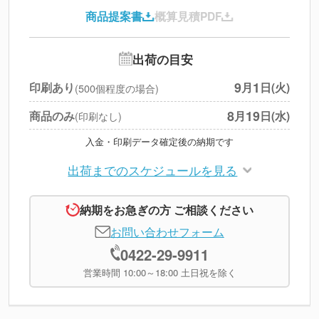
商品提案書
概算見積PDF
送料
--
※
北海道・沖縄・離島 別途
追加オプション
--
出荷の目安
円
税別合計
9
1
印刷あり
月
日(火)
(500個程度の場合)
※
上記小計は税別です
8
19
商品のみ
月
日(水)
(印刷なし)
入金・印刷データ確定後の納期です
出荷までのスケジュールを見る
納期をお急ぎの方 ご相談ください
お問い合わせフォーム
0422-29-9911
営業時間 10:00～18:00 土日祝を除く