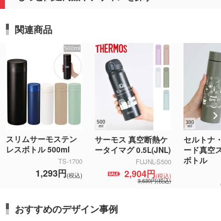
関連商品
スリムサーモステン
サーモス 真空断熱ケ
セルトナ
レスボトル 500ml
ータイマグ 0.5L(JNL)
ード真空
ボトル
TS-1700
FUJNL-S500
1,293円
2,904円
(税込)
(税込)
3,630円(税込)
おすすめのデザイン事例