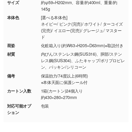
商品が破損した場合
現物支給による色指定も承っております。→
詳
サイズ
約φ59×H202mm、容量/約400ml、重量/約
・商品到着後7日以上経過している場合
しく見る
145g
・お客様のご都合による返品・交換依頼(商
本体色
[選べる本体色]
品・色・数量などの注文間違い等)
・背景がある画像からキャラクター部分だけを
ネイビー/ ピンク(完売)/ ホワイト/ ターコイズ
(完売)/ イエロー(完売)/ グレージュ/ マスター
使いたいです
ド
シンプルな背景のデータや、使いたいキャラク
ター部分の輪郭がはっきりしているデータは切
荷姿
化粧箱入り(約W63×H205×D63mm)※取説付き
り抜き処理が可能です。→
詳しく見る
材質
内びん/ステンレス鋼(SUS316)、胴部/ステン
レス鋼(SUS304)、ふたキャップ/ポリプロピレ
ン、パッキン/シリコーン
・持っているデータの背景が足りない／塗り足
しの作り方が分からない
備考
保温効力/74度以上(6時間)
※本体天面に保護シール付
印刷したいデータが印刷範囲よりも小さい場
合、シンプルな色・柄の背景であれば拡張が可
カートン入数
1箱(カートン)24個入り
能です。→
詳しく見る
約430×280×270mm
対応可能オプ
包装
・デザインにQRコードを入れたい／QRコード
ション
を生成してほしい
URLをご指定いただければ、QRコードを生成