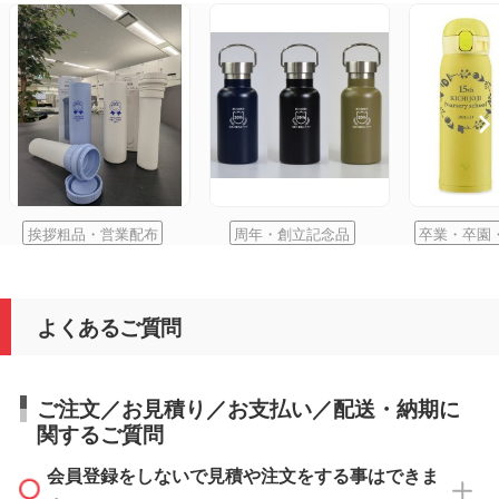
挨拶粗品・営業配布
周年・創立記念品
卒業・卒園
よくあるご質問
ご注文／お見積り／お支払い／配送・納期に
関するご質問
会員登録をしないで見積や注文をする事はできま