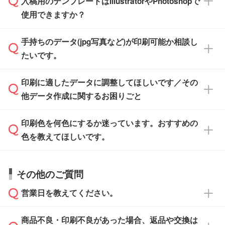
入稿用のテンプレートはIllustratorやPhotoshopで
ザインソフトでこだわりのデザインを作成した
また、「
データ作成サービス
」もご利用いただ
使用できますか？
い方は、
完全データ入稿
がおすすめです。
けます。ご希望の文言・書体・印刷色をお知ら
「.ai」形式または「.psd」形式で保存し、お見
せいただければ、弊社にて無料でデザインデー
積・ご注文フォームにアップロードしてご入稿
手持ちのデータ(jpg写真など)が印刷可能か相談し
一部商品は入稿用テンプレートのご用意があり
タを1点作成いたします。
ください。
たいです。
ます。各商品ページの『印刷方法・テンプレー
ト』からダウンロードをお願いいたします。
ご入稿後は経験豊富なスタッフがデータに不備
印刷に適したデータに調整してほしいです／その
入稿用のテンプレートはPDF形式ですが、
印刷に適したデータ・解像度かどうか、担当ス
がないかチェックし、お客様と確認してから印
IllustratorやPhotoshopで開いてご利用いただけ
他データ作成に関するお困りごと
タッフが事前に確認いたします。
刷に進みますので、ご安心ください。
ます。詳しい手順は「
入稿テンプレートの使い
データはお見積・ご注文・
お問い合わせフォー
方
」をご確認ください。
印刷色を何色にするか迷っています。おすすめの
ム
へ添付いただくか、担当スタッフ宛にメール
データ作成でお困りの際には、担当スタッフが
でお送りください。
色を教えてほしいです。
サポートいたしますのでお気軽にご相談くださ
仕上がりに影響しそうな点もチェックいたしま
い。
すので、データのご相談だけでもお気軽にお問
お問い合わせフォーム
や、見積/注文フォーム
お見積・ご注文・
お問い合わせフォーム
からご
その他のご質問
い合わせください。
から添付してお送りください。
相談いただきますと、担当スタッフがお客様の
ご希望や商品の本体色を確認し、印刷色をご提
営業日を教えてください。
なお、印刷用データの作り方に関する詳細は、
・解像度の低いデータをトレース/調整してほ
案させていただきます。
「
完全データ入稿
」をご参照ください。
しい
本体色がブラック、ネイビーなど濃色の場合は
商品不良・印刷不良があった場合、返品や交換は
営業日は平日の10:00～18:00で、土日祝日はお