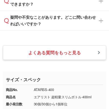
解像度の低い画像や、手書きのイラスト、写真
白色か淡い色の印刷色をおすすめしておりま
できますか？
休みとなります。注文・見積・お問い合わせ
などを、印刷に適したベクターデータに変換し
す。
は、土日祝日でもお送りいただければ、出社後
ます。→
詳しく見る
本体色がナチュラルなど淡色の場合、印刷をく
疑問や不安なことがあります。どこに問い合わせ
速やかに対応いたします。
お手数をお掛けいたしますが、至急担当スタッ
っきりと目立たせたいときは濃い印刷色が、柔
ればいいですか？
フまでご連絡ください。商品の状況を確認し、
・フルカラーデータを1色に変換してほしい
らかい雰囲気にしたいときは淡い印刷色が映え
改めてご案内いたします。
シルク印刷、レーザー彫刻など印刷方法にあわ
ます。
せて、フルカラーのデータを1色になおしま
お問い合わせフォームをご利用ください。1営
【返品・交換の対象】
す。→
詳しく見る
業日以内に担当スタッフよりメールにてご連絡
また、お選びいただいた印刷色が本体色に合わ
・お届け時に商品が損傷・故障している場合
いたします。
ない場合や仕上がりに影響しそうな場合は、ス
よくある質問をもっと見る
・ご注文と異なる商品が届いた場合
・1色印刷でグラデーションや濃淡を表現した
お急ぎの場合はお電話でのご質問も受け付けて
タッフから別の色をご案内することもございま
・印刷不良があった場合
い
おります。下記電話番号までお問い合わせくだ
す。
※印刷不良は原則として“再印刷”でご対応させ
網点という技法で濃淡を表現することができま
さい。
ていただいております。
す。濃淡の差が分かるデータに調整いたしま
サイズ・スペック
※詳しくは「
商品の良品基準について
」をご覧
す。→
詳しく見る
TEL：0422-29-9911 営業時間10:00～
ください。
18:00(土日祝日除く)
商品No.
ATARSS-400
・コーポレートカラーを使って印刷したい／印
お問い合わせフォームはこちら
商品名
エアリスト 超軽量スリムボトル 400ml
【返品・交換ができない場合】
刷色にこだわりがある
最小発注数
30個/30個から1個単位
・お客様の元で商品を加工された場合、または
DIC・PANTONEなどのカラーチップの指定や、