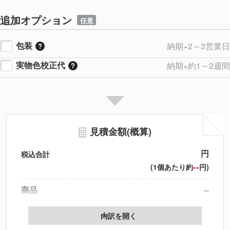
追加オプション
任意
包装
納期+2～3営業日
実物色校正代
納期+約1～2週間
見積金額(概算)
円
税込合計
--
(1個あたり約
円)
商品
--
製版代
--
内訳を開く
印刷代
--