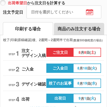
出荷希望日
から注文日を計算する
注文予定日
印刷する場合
商品のみ注文する場合
校了(印刷原稿確認)後、2週間～2週間半で出荷
(数量500個程度の場合)
注文・
1
ご注文日
8
8
土
月
日(
)
STEP
デザイン入稿
2
ご入金日
8
18
火
月
日(
)
ご入金
STEP
3
校了のお返事
8
19
水
月
日(
)
デザイン確認
STEP
4
出荷日
9
1
火
月
日(
)
出荷
STEP