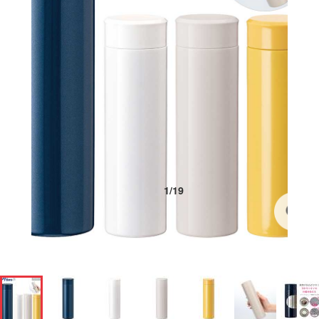
1
/
19