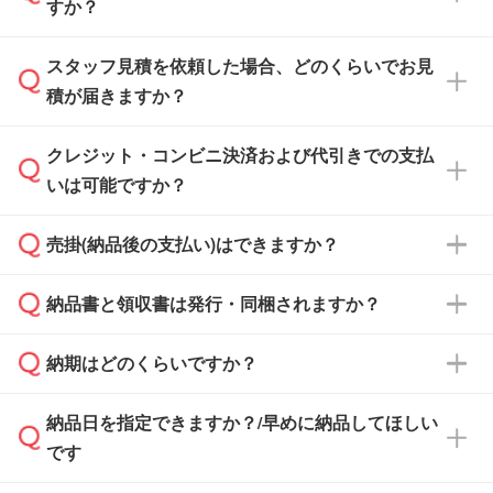
すか？
スタッフ見積を依頼した場合、どのくらいでお見
可能です。見積・注文フォームにて『ゲストの
積が届きますか？
まま進む』ボタンからお進みのうえ、ご依頼く
ださい。
クレジット・コンビニ決済および代引きでの支払
通常、翌営業日までにお送りしております。混
いは可能ですか？
雑状況によっては、お時間をいただくこともご
ざいます。予めご了承ください。土日祝日にご
売掛(納品後の支払い)はできますか？
依頼いただいた場合は、翌営業日以降のご連絡
銀行振込のみのご対応となります。
となります。
納品書と領収書は発行・同梱されますか？
基本的には先入金をお願いしておりますが、自
治体・行政機関・学校・病院・上場企業様 な
納期はどのくらいですか？
どの場合は、月末締め翌月末払いに対応可能で
納品書・領収書は ご依頼をいただいた場合の
す。
み発行しております。商品への同梱はしておら
納品日を指定できますか？/早めに納品してほしい
ず、通常はPDFデータをメール添付でお送りし
・印刷する場合(500個程度)
また、卒業・卒園記念品で対策委員会や個人様
です
ます。
ご入金、イメージ画像の校了から約2週間～2
からご注文いただく場合でも、お支払い元が学
原本の郵送をご希望の場合は、担当スタッフま
週間半でご納品いたします。