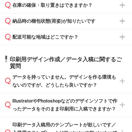
校や幼稚園・保育園であれば、同様の条件でご
たは注文フォームの『ご注文に関する備考欄』
在庫の確保・取り置きはできますか？
ご希望の納期がある場合は、お問い合わせ・お
対応できる場合がございます。
よりお知らせください。
・商品のみ注文する場合(サンプル購入を含む)
見積もり・ご注文時にその旨をお知らせくださ
ご希望の際は担当スタッフまでお気軽にご相談
ご入金確認後、1～2営業日で出荷いたしま
納品時の梱包状態(荷姿)が知りたいです
い。
ご入金確認後に在庫を確保し、注文確定のご連
ください。
す。
在庫状況や印刷スケジュールを確認のうえ、対
絡を致します。ご入金いただくまで在庫の確保
応が可能かご案内いたします。
配送可能な地域はどこですか？
はできかねますので予めご了承ください。
商品によって異なります。各ページにある商品
納期は商品や数量、印刷方法、ご納品場所、在
また、お急ぎで印刷をご希望の場合は、最短5
詳細の荷姿欄をご確認ください。
庫の有無によって異なります。正確な日程はス
営業日で出荷可能な商品もご用意しておりま
【箱入り】 商品がひとつずつ箱に入っていま
日本全国へお届けが可能です。なお、海外への
タッフまでお問い合わせください。
印刷用デザイン作成／データ入稿に関するご
す。>>
対象商品はこちら
す。(白箱、化粧箱、ブリスターパックなど)
直接納品は行っておりませんので予めご了承く
質問
※最短出荷日は商品によって異なります。各商
【袋入り】 商品がひとつずつ袋に入っていま
ださい。
また、商品ページ内の「出荷までのスケジュー
品ページにてご確認ください
す。(透明袋、デザイン袋など)
データを持っていません。デザインを作る環境も
ル」に注文予定日をご入力いただくと、おおよ
【個包装なし】 個包装がされていない状態で
ないのですが、どうしたら良いですか？
その締切日や出荷目安をご確認いただけます。
納品します。
商品在庫や印刷ラインを確保するためにも、商
※化粧箱から白箱への入れ替えや、オリジナル
IllustratorやPhotoshopなどのデザインソフトで作
品が決まりましたらお早めのご発注をお願いい
無料の「
デザインシミュレーター
」を使えば、
箱の作成は原則承っておりません。
たします。
ったデータをそのまま印刷用に入稿できますか？
PCやスマホから簡単にデザインを作成できま
す。スタンプやテンプレートも豊富なので、デ
※土日祝日を除く営業日換算です。
印刷データ入稿用のテンプレートが欲しいです／
ザインソフトがなくても安心です。
IllustratorやPhotoshop、CLIP STUDIOなどのデ
※沖縄・離島は追加日数がかかります。