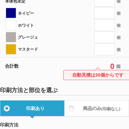
本体色未定
個
ネイビー
個
ホワイト
個
グレージュ
個
マスタード
個
0
合計数
個
自動見積は30個からです
印刷方法と部位を選ぶ
印刷あり
商品のみ
(印刷なし)
印刷方法