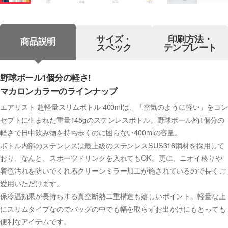
サイズ・
印刷方法・
商品説明
スペック
テンプレート
野球ボール1個分の軽さ!
マカロンカラーのラインナップ
エアリスト 超軽量スリムボトル 400mlは、「空気のように軽い」をコン
セプトに生まれた重量145gのステンレスボトル。野球ボール約1個分の
軽さで日中飲み物を持ち歩くのに困らない400mlの容量。
ボトル内部のステンレスは最上級のステンレスSUS316鋼材を採用して
おり、なんと、スポーツドリンクを入れてもOK。更に、ニオイ移りや
着色汚れを防いでくれるクリーンミラー加工が施されているので長くご
愛用いただけます。
保冷温効果が長持ちする真空断熱二重構造も嬉しいポイント。軽量な上
にスリムタイプなのでバッグの中でも幅を取らずお出かけにもとっても
便利なアイテムです。