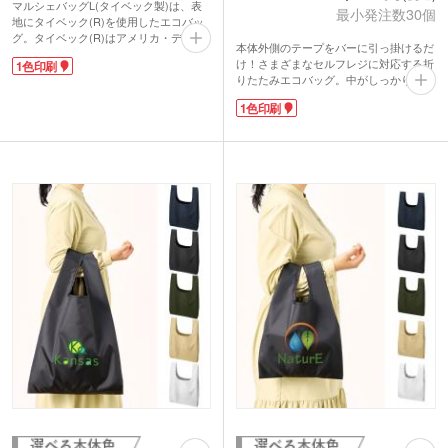
マルシェバッグL(タイベック製)は、表
最小発注数30個
地にタイベック(R)を使用したエコバッ
グ。タイベック(R)はアメリカ・デュポ
本体外側のテープをバーに引っ掛けるだ
ン社が開発した高密度ポリエチレン製の
け！さまざまなセルフレジに対応する折
1色印刷
不織布です。紙のように軽く、水に強
りたたみエコバッグ。中がしっかりと広
く、強度があり、通気するのが特徴で
がって食品をいれやすく底マチ部分には
す。
1色印刷
芯材入りです。肩掛けできて内側には保
レジ袋が有料になり、エコバッグを持ち
冷剤用のメッシュポケット付き。2Lのペ
歩く人も増えました。でも、通勤通学の
ットボトルが6本入る大容量でも畳めて
荷物のほかにかさばったり重たいエコバ
コンパクトに持ち歩けます。洗えて清潔
ッグは持ち歩きたくないと思いません
に保てるのも嬉しいポイント。大きめに
か?マルシェバッグL(タイベック製)はわ
1色ロゴ印刷ができるので販促効果は抜
ずか約27g。小ぶりのピーマン1個とほ
群です！ショップオープンのノベルティ
ぼ同じ重さです!折りたためば小さなポ
や記念品におススメです。
ーチ状になるので、毎日のお買い物のエ
コバッグとしてバッグに携帯するのがオ
ススメです。使い込むほどにシワが増
え、愛着がわきますよ。
1色印刷ができるので、ショップ名やロ
ゴを入れてお店のオリジナルエコバッグ
を作りませんか?