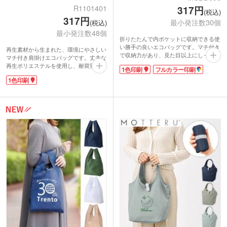
R1101401
317円
(税込)
317円
最小発注数30個
(税込)
最小発注数48個
折りたたんで内ポケットに収納できる使
い勝手の良いエコバッグです。マチ付き
再生素材から生まれた、環境にやさしい
で収納力があり、見た目以上にしっかり
マチ付き肩掛けエコバッグです。丈夫な
荷物が入るのも魅力。肩掛けできるので
再生ポリエステルを使用し、耐荷重はな
1色印刷
フルカラー印刷
持ち運びも快適です。カラーはベーシッ
んと約83kgという頼もしさ。重たい荷
クなブラックとグレーの2色展開で、幅
1色印刷
物もしっかり運べます。くるっと丸めて
広い方に使いやすいデザイン。
ゴムバンドで留めればコンパクトにな
バッグ本体にはシルク1色かフルカラー
り、携帯にも便利。パッケージは紙巻仕
印刷可能で、企業ロゴを大きく入れるこ
様で脱プラに配慮しており、環境意識の
とで販促効果も抜群。ショップオープン
高いノベルティとしてもぴったりのアイ
や販促用の配布アイテムとして最適で
テムです。
す。
表面に1色印刷が可能。ショップの購入
特典や、イベントの記念品におすすめで
す。