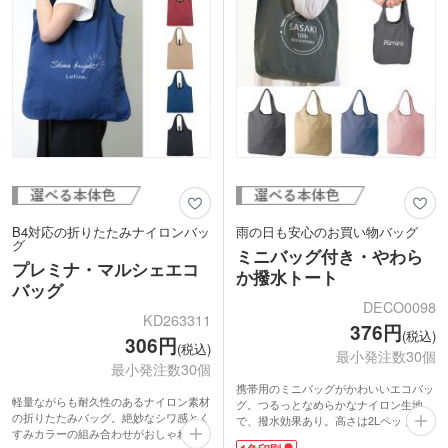
などにいかがでしょうか。
B4対応の折りたたみナイロンバッ
雨の日も安心のお買い物バッグ
グ
ミニバッグ付き・やわら
プレミナ・マルシェエコ
か撥水トート
バッグ
DECO0098
KD263311
376円
(税込)
306円
(税込)
最小発注数30個
最小発注数30個
携帯用のミニバッグがかわいいエコバッ
軽量ながらも耐久性のあるナイロン素材
グ。つるっとなめらかなナイロン生地
の折りたたみバッグ。絶妙なシワ感とく
で、撥水効果あり。高さは2Lペットボト
すみカラーの組み合わせがおしゃれな印
ルが入るサイズです。底マチ付きで見た