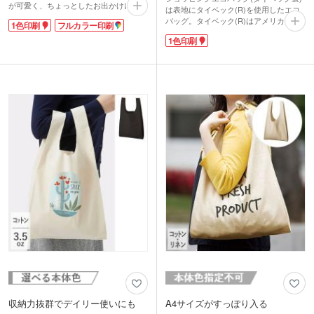
が可愛く、ちょっとしたお出かけにもお
は表地にタイベック(R)を使用したエコ
すすめです。A4サイズが収納できて、
バッグ。タイベック(R)はアメリカ・デ
1色印刷
フルカラー印刷
広めのマチは角底。たっぷり荷物が入り
ュポン社が開発した高密度ポリエチレン
ます。折りたたんでバッグに入れておけ
1色印刷
製の不織布です。紙のように軽く、水に
るから、サブバッグとしても大活躍しま
強く、強度があり、通気するのが特徴で
すよ。
す。本体重量は、ハンカチタオルと同じ
ロゴなど名入れ部分が映えるオリジナル
くらいの約24gと超軽量!内側に本体を収
マルシェバッグ製作にいかかでしょう
納できる便利なポケット付きで持ち運び
か。ショップの購入特典やノベルティに
しやすいショッピングバッグです。
おススメです。
バッグか内ポケットに1色印刷が可能で
す。少し変わったおしゃれエコバッグを
作りませんか?1枚ずつPP袋入り。ノベ
ルティで渡しやすいと評判です。
収納力抜群でデイリー使いにも
A4サイズがすっぽり入る