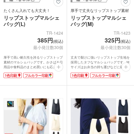
たくさん入れても大丈夫！
厚手で丈夫なリップストップ素材
リップストップマルシェ
リップストップマルシェ
バッグ(L)
バッグ(M)
TR-1424
TR-1423
385円
325円
(税込)
(税込)
最小発注数30個
最小発注数30個
厚手で高い耐久性を誇るリップストップ
丈夫で裂けに強いリップストップ生地を
素材のマルシェバッグです。かさばる日
採用したタフなマルシェバッグです。M
用品や食料品のまとめ買いにも応える大
サイズはお弁当の持ち運びなどに最適な
容量設計で、サイドマチが収納力をしっ
サイズ感で、サイドマチにより安定した
1色印刷
フルカラー印刷
1色印刷
フルカラー印刷
かりサポートします。内側のポケットに
収納力を発揮します。内ポケットに畳ん
折り畳めばコンパクトにまとまります。
でコンパクトに持ち運べるのがうれし
1色印刷またはフルカラーで名入れがで
い。
きます。アウトドアイベントや大型スー
1色印刷またはフルカラーで名入れが可
パーのノベルティとして、実用性と宣伝
能です。ポケット部分にも印刷できるの
力を両立した頼れるアイテムです。
で、使用時はもちろん折り畳んだ状態で
もブランドをしっかりアピール。実用性
と販促効果を兼ね備えた、高機能なエコ
バッグです。