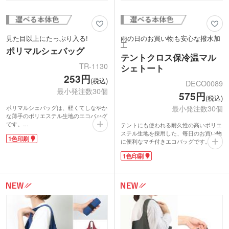
見た目以上にたっぷり入る!
雨の日のお買い物も安心な撥水加
工
ポリマルシェバッグ
テントクロス保冷温マル
TR-1130
シェトート
253円
(税込)
DECO0089
最小発注数30個
575円
(税込)
最小発注数30個
ポリマルシェバッグは、軽くてしなやか
な薄手のポリエステル生地のエコバッグ
です。
テントにも使われる耐久性の高いポリエ
サイドは折りたたみマチなので、見た目
ステル生地を採用した、毎日のお買い物
1色印刷
以上にたっぷり入ります。縫いつけられ
に便利なマチ付きエコバッグです。外側
ているゴムバンドで名刺サイズに収納が
は雨や汚れを弾く撥水加工、内側は保冷
1色印刷
可能。レジ袋と同じ形状だから、お弁当
温効果の高いアルミ蒸着フィルム加工に
を入れる際にも安定感があり安心です。
なっています。ファスナー付きで口元を
お仕事帰りのちょっとしたお買い物に重
しっかり閉じられ、2Lペットボトルが4
宝するサイズで、カバンに1つ入れてお
本入る大容量サイズ。肩掛けできるので
くと安心です。
持ち運びやすいです。内ゴム付きで、使
バッグ表面に大きく名入れ印刷できるの
わない時はコンパクトに折りたためま
で、お店や企業のロゴが目立ちます。店
す。
舗の購入特典やキャンペーンのノベルテ
表面に1色印刷で名入れ可能です。キャ
ィにいかがでしょうか。
ンペーンのノベルティやオープン記念品