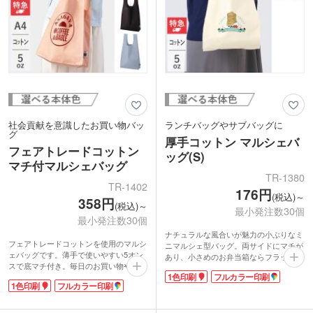
社会貢献を意識したお買い物バッ
ランチバッグやサブバッグに
グ
厚手コットン マルシェバ
フェアトレードコットン
ッグ(S)
マチ付マルシェバッグ
TR-1380
TR-1402
176円
(税込)～
358円
(税込)～
最小発注数30個
最小発注数30個
ナチュラルな風合いが魅力の小ぶりなミ
フェアトレードコットンを使用のマルシ
ニマルシェ型バッグ。両サイドにマチが
ェバッグです。薄手で使いやすい5オン
あり、小さめのお弁当箱ならフラットに
スで底マチ付き。毎日のお買い物やエコ
収納可能です。約5オンスの厚みの生地
1色印刷
フルカラー印刷
バッグにぴったりです。国際フェアトレ
はかさばらないので毎日の持ち運びに便
1色印刷
フルカラー印刷
ード認証ラベル付き。1色のシルク印刷
利。ランチタイムのちょっとしたお出か
かフルカラー印刷が可能です。
けにうってつけです。
フェアトレードとは発展途上国の原料や
表面には1色印刷またはフルカラー印刷