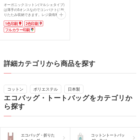
オーガニックコットン(マルシェタイプ)
は薄手の5オンスなのでコンパクトに折
りたたみ収納できます。レジ袋有料化で
必需品となったエコバッグとしても使え
1色印刷
2色印刷
ます。
通常のBOXティッシュなら4箱入れても
フルカラー印刷
余裕があり、見た目以上にたくさん入る
ので普段使いのサブバッグに大活躍。
オーガニックコットンを使用しているの
で環境啓発イベントなどの来場者特典や
配布資料を入れるバッグにおすすめで
す。
詳細カテゴリから商品を探す
1色印刷・2色印刷・フルカラー転写印刷
が可能です。幅広いデザインに対応でき
るのでオリジナルバッグ製作に是非ご活
用ください。
コットン
ポリエステル
日本製
エコバッグ・トートバッグをカテゴリか
ら探す
エコバッグ・折りた
コットントートバッ