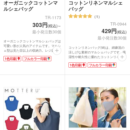
オーガニックコットンマ
コットンリネンマルシェ
ルシェバッグ
バッグ
1
TR-1173
303円
TR-0944
(税込)～
429円
最小発注数30個
(税込)
最小発注数30個
オーガニックコットンマルシェバッグは
可愛い形が人気のアイテムです。マルシ
コットンリネンバッグ(M)は、綿麻混の
ェ型は見た目以上の収納力。レジ袋と同
涼しげな素材のマルシェバッグです。吸
じ形状でお買い物バッグとしてはもちろ
湿性や耐久性に優れたコットンリネン生
1色印刷
フルカラー印刷
んサブバッグとしてデイリーに使えま
地は、サラサラしていて涼しげな印象。
す。3.5オンスの薄手の生地なので折り
1色印刷
フルカラー印刷
軽くてコンパクトなのにA4サイズのファ
たためばコンパクトに持ち運べます。化
イルもすっぽりと入れることができ、普
学薬品を使用しないオーガニックコット
段の買い物から通勤・通学のサブバッグ
ン素材を採用。本体色ブラックには、
として、幅広い用途に使える便利なバッ
GOTS認証を受けた染料を使用していま
グです。
す。SDGsに関心が高まっている今、お
デザイン性も兼ねそなえたマルシェバッ
すすめのエコノベルティです。
グは、アパレル業界でも大注目!企業名
バッグ本体に1色またはフルカラーで印
やショップのロゴを名入れして、オリジ
刷できます。ショップのロゴやイラスト
ナルのバッグを制作してみませんか。
を名入れしてオリジナルのエコバッグを
制作できます。アパレルや美容サロンの
記念品、雑貨店の購入特典にいかがでし
ょうか。