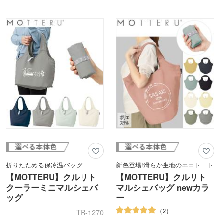
製品を適正な価格で購入することで、そ
が可能で、ノベルティやオリジナルグッ
のような国の人々の生活改善や自立を支
ズにも最適。リーズナブルな価格ながら
援する活動です。SDGs関連のキャンペ
もトレンドを抑えたエコバッグは販促効
ーン販促品やフェアトレード関連フード
果バッチリです。
の案件など素材の特性を生かした案件な
どにご提案いただけます。
折りたためる保冷温バッグ
新色登場!滑らか生地のエコトート
【MOTTERU】クルリト
【MOTTERU】クルリト
クーラーミニマルシェバ
マルシェバッグ newカラ
ッグ
ー
2
TR-1270