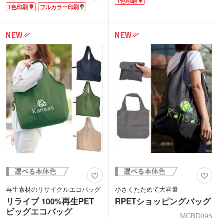
1色印刷
象です。サイズはB4対応。肩掛けがで
目以上の収納力があります。持ち手が広
1色印刷
フルカラー印刷
きるマルシェ型です。マチなしのフラッ
く肩掛け可能。雨の日でも安心のお買い
トタイプで資料入れや、サブバッグとし
物バッグです。
てお使いいただけます。コンパクトに折
本体またはミニバッグに1色印刷が可能
りたためるゴムバンド付きで、いつもの
です。ブランドロゴを入れるだけでオリ
バッグに常備しておけます。
ジナルグッズが制作できます。
バッグ表面には1色、またはフルカラー
印刷が可能。1色印刷でロゴを入れた
り、フルカラー印刷でキャラクターイラ
ストを印刷できます。
再生素材のリサイクルエコバッグ
小さくたためて大容量
リライブ 100%再生PET
RPETショッピングバッグ
ビッグエコバッグ
MCBD095