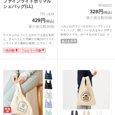
ファインライトポリマル
M36622
シェバッグ(LL)
328円
(税込)
TR-1439
最小発注数30個
429円
(税込)
最小発注数30個
ふわふわのファーがかわいいフラットト
ートバッグ。B5ノートが入るサイズ感で
財布やスマホ、ポーチを入れてお出かけ
ナイロンのようにしなやかで上品な光沢
用バッグに最適です。片方の持ち手を反
と、さらりとした手触りが魅力のファイ
名入れ不可
対側の持ち手にさし込めばワンハンドル
ンライトポリ素材を使用したマルシェバ
に。その日の気分でバッグスタイルを変
ッグです。超薄手・超軽量で、ハンドル
1色印刷
フルカラー印刷
えられます。アクセントにもなるファー
のゴムを留めればさらに極小サイズにま
バッグはひとつ持っているとファッショ
とまり携帯性抜群。LLサイズは、まとめ
ンスタイルの幅が広がります。
買いにも安心な大容量設計です。
毛足が長いファーは何度も触りたくなる
フルカラー印刷対応でキャラクターやロ
心地よさ。シマエナガのデザインのパッ
ゴも美しく映えます。ノベルティとして
ケージで配布時に注目を集めること間違
だけでなく、物販グッズ作成にもおすす
いなし！
めのしっかりとした品質です。