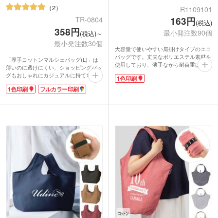
2
R1109101
163円
TR-0804
(税込)
358円
最小発注数90個
(税込)～
最小発注数30個
大容量で使いやすい肩掛けタイプのエコ
バッグです。丈夫なポリエステル素材を
「厚手コットンマルシェバッグ(L)」は
使用しており、薄手ながら耐荷重は約
薄いのに透けにくい、ショッピングバッ
42kgととても頼もしいつくり。マチがな
グもおしゃれにカジュアルに持てちゃう
1色印刷
いので折りたたみもらくらくで、くるっ
人気のマルシェバッグ。シーチングより
とたたんで付属のゴムバンドで留めれば
1色印刷
フルカラー印刷
も生地の目が詰まったしなやかな素材
コンパクトに収納でき、持ち歩きもスム
で、折りたためばコンパクトになります
ーズです。
のでメインバッグと一緒に持ち歩くにも
表面に1色印刷が可能。ショップの購入
便利です。
特典や来場記念品として、オリジナルの
大きく1色・フルカラー印刷が可能なの
エコバッグノベルティを作ることができ
で、ショップのオリジナルロゴなど印刷
ます。
して、ご購入・来店ノベルティのバッグ
におすすめ。サイズが大きいので買い物
にはもちろん、普段から荷物が多い方、
行楽地へお出かけの際などに大活躍で
す!