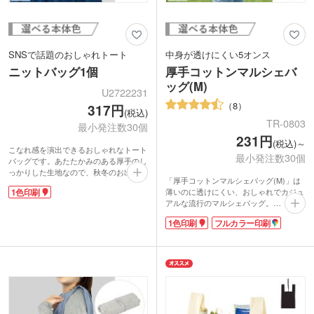
SNSで話題のおしゃれトート
中身が透けにくい5オンス
ニットバッグ1個
厚手コットンマルシェバ
ッグ(M)
U2722231
8
317円
(税込)
TR-0803
最小発注数30個
231円
(税込)～
こなれ感を演出できるおしゃれなトート
最小発注数30個
バッグです。あたたかみのある厚手のし
っかりした生地なので、秋冬のお出かけ
「厚手コットンマルシェバッグ(M)」は
バッグにぴったり！伸縮性のあるニット
薄いのに透けにくい、おしゃれでカジュ
1色印刷
生地と横マチで、見た目以上に収納力が
アルな流行のマルシェバッグ。
あります。スマホやお財布など必要最低
シーチングよりも生地の目が詰まったし
限の荷物はもちろん、ランチボックスや
1色印刷
フルカラー印刷
なやかな素材。折りたためばコンパクト
500mlペットボトルを入れるのにもちょ
になりますので持ち運びにも便利です。
うどいいサイズ感です。
印刷が可能なので、ショップのオリジナ
合皮のタグ部分にワンポイントで名入れ
ルロゴなど印刷して、ノベルティにいか
ができます。ブランドロゴを印刷した購
かですか?スーパーのレジ袋と同じ形な
入特典のノベルティから、アーティスト
のにロゴを入れただけでオリジナルのお
のオリジナルグッズまで、幅広い用途に
洒落バッグになりますよ。
おすすめです。