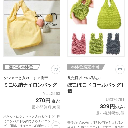
販促効果は抜群！ノベルティや記念品、
物販用にもおススメです。
クシャッと入れてすぐ携帯
見た目以上の収納力
ミニ収納ナイロンバッグ
ぽこぽこドロールバッグ1
個
NEE3863
U2376781
270円
(税込)
329円
最小発注数30個
(税込)
最小発注数30個
ポケットにクシャっと入れるだけで手軽
にコンパクト収納できるナイロンバッ
普段のお買い物に便利な荷物を入れると
グ。面倒な折りたたみ作業がいらないの
やさしく伸びるエコバッグです。マチ無