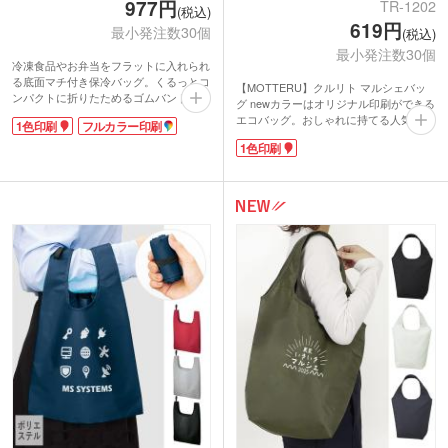
977円
TR-1202
(税込)
619円
最小発注数30個
(税込)
最小発注数30個
冷凍食品やお弁当をフラットに入れられ
る底面マチ付き保冷バッグ。くるっとコ
【MOTTERU】クルリト マルシェバッ
ンパクトに折りたためるゴムバンド付
グ newカラーはオリジナル印刷ができる
き。内側のアルミ蒸着部分は取り外し可
エコバッグ。おしゃれに持てる人気のマ
1色印刷
フルカラー印刷
能で、お手入れ簡単！肩掛けも手持ちも
ルシェ型で、かさばる荷物がたっぷり入
できるハンドルで、荷物が重くなっても
1色印刷
る丸底タイプです。コンパクトに折りた
安心です。ファスナー付きで荷物をしっ
たんで携帯できるので急に荷物が増えた
かり閉まっておけます。
ときも安心。しっとりなめらかな触り心
小売店でも大人気のMOTTERUシリー
地の生地は、シワが戻りやすいこだわり
ズ。名入れ印刷でオリジナルバッグを製
の素材を使用しています。
作できます。
小売店での販売実績もある商品。ロゴ印
刷のオリジナルバッグは特別感があるノ
ベルティに。販売用にもおススメです。
※動画の商品はクルリト フラットバッグ
です