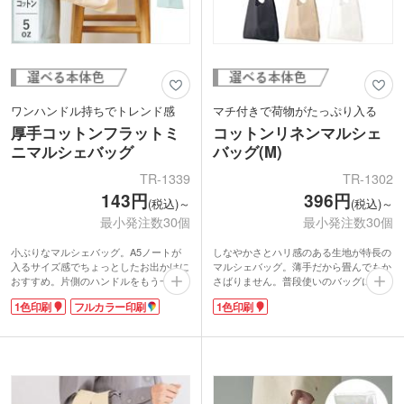
ワンハンドル持ちでトレンド感
マチ付きで荷物がたっぷり入る
厚手コットンフラットミ
コットンリネンマルシェ
ニマルシェバッグ
バッグ(M)
TR-1339
TR-1302
143円
396円
(税込)～
(税込)～
最小発注数30個
最小発注数30個
小ぶりなマルシェバッグ。A5ノートが
しなやかさとハリ感のある生地が特長の
入るサイズ感でちょっとしたお出かけに
マルシェバッグ。薄手だから畳んでもか
おすすめ。片側のハンドルをもう一方に
さばりません。普段使いのバッグに入れ
通すと、たちまち人気のワンハンドルバ
ておけばサブバッグとして活躍します。
1色印刷
フルカラー印刷
1色印刷
ッグ風に。生地の厚みは5オンス。マチ
マチ付きでA4がすっぽりと入るサイズ感
なしのフラットタイプで適度に薄く、軽
なので、普段の買い物のエコバッグにも
い使用感です。
最適です。
表面には名入れ印刷が可能。ショップや
1色シルク印刷が可能。ブランドロゴや
ブランドロゴを入れたオリジナルグッズ
キャラクターを大きく印刷して目立つ名
制作にいかがでしょうか。
入れノベルティが作成できます。