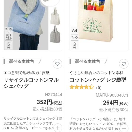
エコ意識で地球環境に貢献
やさしい風合いのコットン素材
リサイクルコットンマル
コットンバッグ レジ袋型
シェバッグ
9
H270444
MARU-90304071
352円
264円
(税込)
(税込)
最小発注数30個
最小発注数30個
リサイクルコットンマルシェバッグは環
「コットンバッグ レジ袋型」は、地球
境に配慮したマルシェバッグです。
環境にやさしいコットン100%。自然素
SDGsの取組みをアピールできるグッズ
材のナチュラルな風合いが楽しめます。