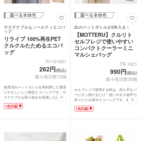
サステナブルなノベルティエコバ
2Lのペットボトルが2本入る！
ッグ
【MOTTERU】クルリト
リライブ 100%再生PET
セルフレジで使いやすい
クルクルたためるエコバ
コンパクトクーラーミニ
ッグ
マルシェバッグ
R1101301
TR-1421
262円
(税込)
990円
(税込)
最小発注数72個
最小発注数30個
使用済みペットボトルを再利用した環境
セルフレジで使用する時は、持ち手をバ
にやさしいレジ袋型エコバッグです。サ
ーに引っ掛けるだけ！使いやすさ抜群の
ステナブルな取り組みを意識した設計
折りたたみ保冷エコバッグです。底マチ
で、パッケージも紙巻仕様の脱プラに対
部分には芯材が入っているから、中がし
1色印刷
応。くるくる丸めて簡単にたためるう
1色印刷
っかりと広がって食品をいれやすくなり
え、付属のゴムバンドで留めればコンパ
ます。2Lのペットボトルは立てても横に
クトに持ち運べます。
しても2本入り、内側には保冷剤用のメ
表面に1色印刷が可能。環境配慮をアピ
ッシュポケット付き。ゴムでコンパクト
ールしたい企業のノベルティとしても活
に畳めて持ち歩くことができます。洗え
躍するアイテムです。
て清潔に保てるのも嬉しいポイントで
す。大きめに1色ロゴ印刷ができるので