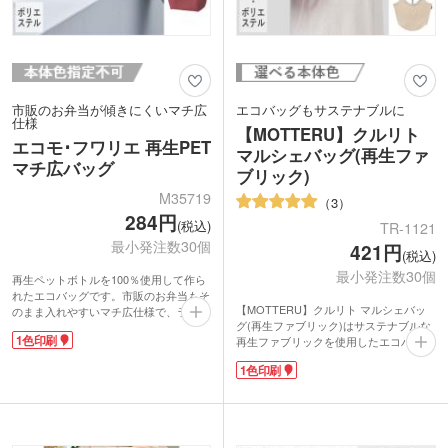
市販のお弁当が傾きにくいマチ広
エコバッグもサステナブルに
仕様
【MOTTERU】クルリト
エコモ･フワリエ 再生PET
マルシェバッグ(再生ファ
マチ広バッグ
ブリック)
M35719
3
284円
(税込)
TR-1121
最小発注数30個
421円
(税込)
最小発注数30個
再生ペットボトルを100％使用して作ら
れたエコバッグです。市販のお弁当もそ
【MOTTERU】クルリト マルシェバッ
のまま入れやすいマチ広仕様で、ランチ
グ(再生ファブリック)はサステナブルな
タイムや仕事帰りのお買い物で活躍しま
1色印刷
再生ファブリックを使用したエコバッ
す。使用後は洗濯できるので衛生的で
グ。大人気マルシェ型で、ナチュラルな
す。ふわっとやわらかめの生地で折りた
1色印刷
風合いの生地感がおしゃれな印象です。
たみやすく、付属のゴムバンドでくるっ
バッグの色味は既に色が付いた綿くずか
とまとめてコンパクトに持ち運べます。
ら作られているため、染色工程がなく
バッグ本体に1色印刷できるので、PR効
CO2削減・節水に繋がっています。
果の高いノベルティの作成にぴったりで
フランスパンや牛乳パックなど大きくか
す。飲食店のオープン記念品やスタンプ