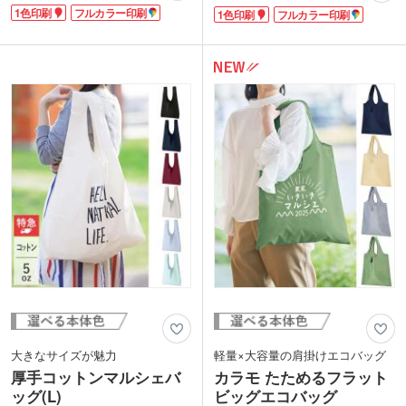
に最適です。リサイクルコットン特有の
お買い物にぴったりのレジ袋型タイプ。
1色印刷
フルカラー印刷
1色印刷
フルカラー印刷
生地で優しい風合い。肩掛けできる長い
小さくたたんで持ち運び、さっと広げれ
持ち手で荷物が多くなってもラクに持て
ば収納力のあるバッグになります。本体
ます。印刷面が大きいのでロゴ印刷が目
色は素材の色合いを生かしたナチュラル
立ちます。薄めの約5オンスの生地で軽
です。
く、折りたたみ時は間口中央の紐で縛れ
ばコンパクトに携帯も可能です。
グレー・ダークグレー・ブルーの3色か
ら選べ、幅広い層の方に使っていただけ
ます。
印刷は1色・フルカラー印刷に対応。
ecoを意識したショップのエコバッグや
イベント記念のオリジナルマルシェバッ
グを製作できます。
動画提供 : favorist_廣川株式会社
大きなサイズが魅力
軽量×大容量の肩掛けエコバッグ
厚手コットンマルシェバ
カラモ たためるフラット
ッグ(L)
ビッグエコバッグ