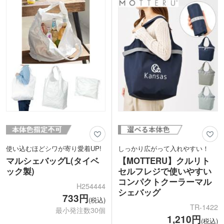
さばるものもラクラク入れられる丸底タ
カードの景品などにいかがでしょうか。
イプ。使わないときにはくるっと折りた
たんでコンパクトにまとめられます。
1色印刷での名入れが可能です。SDGs
のキャンペーンノベルティや、アパレル
ショップや雑貨店での周年記念品・オリ
ジナルグッズ製作にいかがでしょうか。
使い込むほどシワが寄り愛着UP!
しっかり広がって入れやすい！
マルシェバッグL(タイベ
【MOTTERU】クルリト
ック製)
セルフレジで使いやすい
コンパクトクーラーマル
H254444
シェバッグ
733円
(税込)
TR-1422
最小発注数30個
1,210円
(税込)