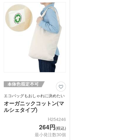
適な接触冷感。バッグ、マスク共に男女
戻りやすいこだわりの素材を使用してい
問わず使いやすいシンプルデザインで
ます。
す。
小売店での販売実績もある商品でクオリ
実用的なアイテムのセットはお得感が倍
ティが高く、販売用としてもオススメの
増。配布しやすい個包装です。アパレル
アイテムです。
のオープン記念や購入特典キャンペーン
※動画の商品はクルリト フラットバッグ
にオススメです。
です
エコバッグもおしゃれに決めたい
オーガニックコットン(マ
ルシェタイプ)
H254246
264円
(税込)
最小発注数30個