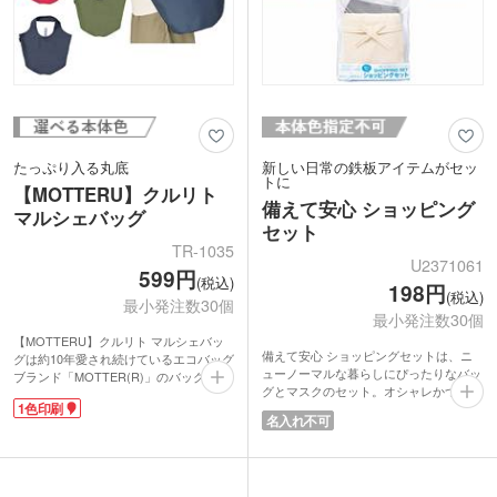
たっぷり入る丸底
新しい日常の鉄板アイテムがセッ
トに
【MOTTERU】クルリト
備えて安心 ショッピング
マルシェバッグ
セット
TR-1035
U2371061
599円
(税込)
198円
(税込)
最小発注数30個
最小発注数30個
【MOTTERU】クルリト マルシェバッ
備えて安心 ショッピングセットは、ニ
グは約10年愛され続けているエコバッグ
ューノーマルな暮らしにぴったりなバッ
ブランド「MOTTER(R)」のバッグに名
グとマスクのセット。オシャレかつ実用
入れができるアイテム。おしゃれに持て
1色印刷
的で人気のマルシェバッグは、毎日のお
る人気のマルシェ型で、かさばる荷物が
名入れ不可
買い物に欠かせないエコバッグに。コン
たっぷり入る丸底タイプです。
パクトに折り畳める紐付きで持ち歩きに
コンパクトに折りたたんで携帯できるの
も便利です。ウイルス対策、花粉対策で
で急に荷物が増えたときも安心。しっと
きるマスクは、暑い季節でもひんやり快
りなめらかな触り心地の生地は、シワが