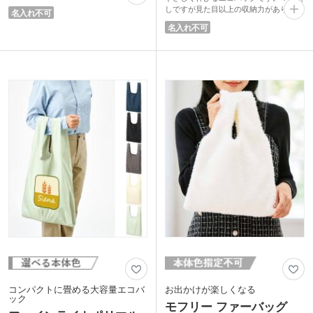
で使ったあともサッとしまえてストレス
しですが見た目以上の収納力がありま
名入れ不可
フリーです。
す。使わない時はコンパクトにまとまる
名入れ不可
A4サイズが入るほどよい大きさで日常
のでバッグに入れていてもかさばりませ
のお買い物はもちろん、急に荷物が増え
ん。毎日の買い物や予備バッグとして活
たときのサブバッグとしても活躍しま
躍するエコバッグです。
す。軽くて持ち運びやすいナイロン素材
ピンク・グリーン・グレーの3色取混ぜ
のためバッグの中に常備しておけば安
でお届け。どの色も日常使いしやすいカ
心。シンプルで使いやすく毎日のちょっ
ラーです。筒形のクリアケース入りで陳
としたシーンで頼りになる便利なエコバ
列展示がしやすくノベルティにぴった
ッグです。
り。
コンパクトに畳める大容量エコバ
お出かけが楽しくなる
ック
モフリー ファーバッグ