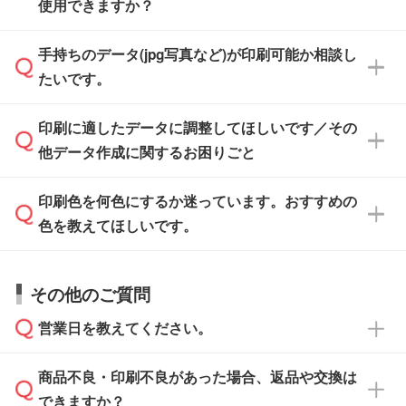
また、「
データ作成サービス
」もご利用いただ
使用できますか？
い方は、
完全データ入稿
がおすすめです。
けます。ご希望の文言・書体・印刷色をお知ら
「.ai」形式または「.psd」形式で保存し、お見
せいただければ、弊社にて無料でデザインデー
積・ご注文フォームにアップロードしてご入稿
手持ちのデータ(jpg写真など)が印刷可能か相談し
一部商品は入稿用テンプレートのご用意があり
タを1点作成いたします。
ください。
たいです。
ます。各商品ページの『印刷方法・テンプレー
ト』からダウンロードをお願いいたします。
ご入稿後は経験豊富なスタッフがデータに不備
印刷に適したデータに調整してほしいです／その
入稿用のテンプレートはPDF形式ですが、
印刷に適したデータ・解像度かどうか、担当ス
がないかチェックし、お客様と確認してから印
IllustratorやPhotoshopで開いてご利用いただけ
他データ作成に関するお困りごと
タッフが事前に確認いたします。
刷に進みますので、ご安心ください。
ます。詳しい手順は「
入稿テンプレートの使い
データはお見積・ご注文・
お問い合わせフォー
方
」をご確認ください。
印刷色を何色にするか迷っています。おすすめの
ム
へ添付いただくか、担当スタッフ宛にメール
データ作成でお困りの際には、担当スタッフが
でお送りください。
色を教えてほしいです。
サポートいたしますのでお気軽にご相談くださ
仕上がりに影響しそうな点もチェックいたしま
い。
すので、データのご相談だけでもお気軽にお問
お問い合わせフォーム
や、見積/注文フォーム
お見積・ご注文・
お問い合わせフォーム
からご
その他のご質問
い合わせください。
から添付してお送りください。
相談いただきますと、担当スタッフがお客様の
ご希望や商品の本体色を確認し、印刷色をご提
営業日を教えてください。
なお、印刷用データの作り方に関する詳細は、
・解像度の低いデータをトレース/調整してほ
案させていただきます。
「
完全データ入稿
」をご参照ください。
しい
本体色がブラック、ネイビーなど濃色の場合は
商品不良・印刷不良があった場合、返品や交換は
営業日は平日の10:00～18:00で、土日祝日はお
解像度の低い画像や、手書きのイラスト、写真
白色か淡い色の印刷色をおすすめしておりま
できますか？
休みとなります。注文・見積・お問い合わせ