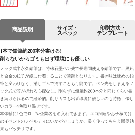
サイズ・
印刷方法・
商品説明
スペック
テンプレート
1本で鉛筆約200本分書ける!
削らないからゴミも出ず環境にも優しい
ノック式半永久鉛筆は、特殊石墨ペン先で長期間使える鉛筆です。黒鉛
と合金の粒子が紙に付着することで筆跡となります。書き味は硬めの鉛
筆と変わりなく、消しゴムで消すことも可能です。ペン先をしまえるノ
ック式で芯が折れる心配なし。削らずに鉛筆約200本分と同じくらい書
き続けられるので経済的。削りカスも出ず環境に優しいのも特徴。優し
いカラー4色取り混ぜです。
本体軸に1色でロゴや企業名を名入れできます。エコ関連やお子様向け
のイベントのノベルティにいかがでしょうか。長く使ってもらえ販促効
果もバッチリです。