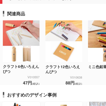
関連商品
クラフト6色いろえん
クラフト12色いろえ
ミニ色鉛
ぴつ
んぴつ
V010557
V010638
47円
88円
(税込)
(税込)
おすすめのデザイン事例