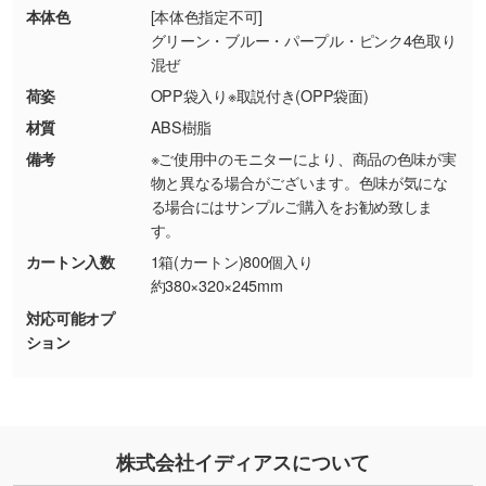
・商品到着後7日以上経過している場合
しく見る
本体色
[本体色指定不可]
・お客様のご都合による返品・交換依頼(商
グリーン・ブルー・パープル・ピンク4色取り
品・色・数量などの注文間違い等)
・背景がある画像からキャラクター部分だけを
混ぜ
使いたいです
荷姿
OPP袋入り※取説付き(OPP袋面)
シンプルな背景のデータや、使いたいキャラク
材質
ABS樹脂
ター部分の輪郭がはっきりしているデータは切
備考
※ご使用中のモニターにより、商品の色味が実
り抜き処理が可能です。→
詳しく見る
物と異なる場合がございます。色味が気にな
る場合にはサンプルご購入をお勧め致しま
・持っているデータの背景が足りない／塗り足
す。
しの作り方が分からない
カートン入数
1箱(カートン)800個入り
印刷したいデータが印刷範囲よりも小さい場
約380×320×245mm
合、シンプルな色・柄の背景であれば拡張が可
対応可能オプ
能です。→
詳しく見る
ション
・デザインにQRコードを入れたい／QRコード
を生成してほしい
URLをご指定いただければ、QRコードを生成
株式会社イディアスについて
いたします。配置のご相談にも応じています。