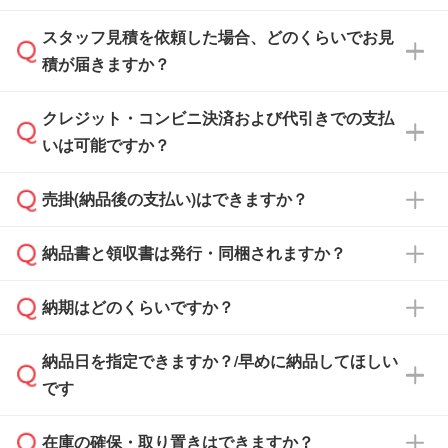
スタッフ見積を依頼した場合、どのくらいでお見
可能です。見積・注文フォームにて『ゲストの
積が届きますか？
まま進む』ボタンからお進みのうえ、ご依頼く
ださい。
クレジット・コンビニ決済および代引きでの支払
通常、翌営業日までにお送りしております。混
いは可能ですか？
雑状況によっては、お時間をいただくこともご
ざいます。予めご了承ください。土日祝日にご
売掛(納品後の支払い)はできますか？
依頼いただいた場合は、翌営業日以降のご連絡
銀行振込のみのご対応となります。
となります。
納品書と領収書は発行・同梱されますか？
基本的には先入金をお願いしておりますが、自
治体・行政機関・学校・病院・上場企業様 な
納期はどのくらいですか？
どの場合は、月末締め翌月末払いに対応可能で
納品書・領収書は ご依頼をいただいた場合の
す。
み発行しております。商品への同梱はしておら
納品日を指定できますか？/早めに納品してほしい
ず、通常はPDFデータをメール添付でお送りし
・印刷する場合(500個程度)
また、卒業・卒園記念品で対策委員会や個人様
です
ます。
ご入金、イメージ画像の校了から約2週間～2
からご注文いただく場合でも、お支払い元が学
原本の郵送をご希望の場合は、担当スタッフま
週間半でご納品いたします。
校や幼稚園・保育園であれば、同様の条件でご
たは注文フォームの『ご注文に関する備考欄』
在庫の確保・取り置きはできますか？