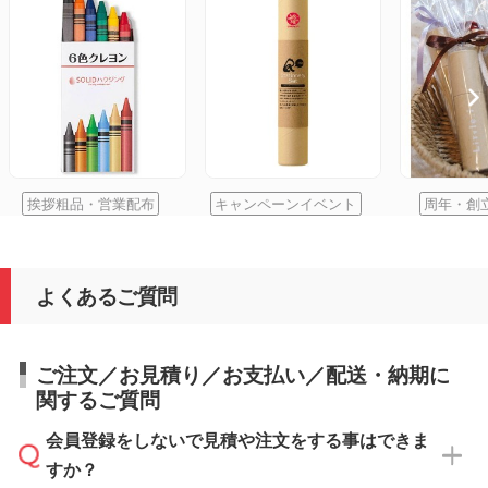
挨拶粗品・営業配布
キャンペーンイベント
周年・創
よくあるご質問
ご注文／お見積り／お支払い／配送・納期に
関するご質問
会員登録をしないで見積や注文をする事はできま
すか？