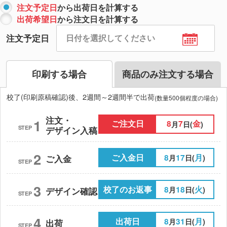
注文予定日
から出荷日を計算する
出荷希望日
から注文日を計算する
注文予定日
印刷する場合
商品のみ注文する場合
校了(印刷原稿確認)後、2週間～2週間半で出荷
(数量500個程度の場合)
注文・
1
ご注文日
8
7
金
月
日(
)
STEP
デザイン入稿
2
ご入金日
8
17
月
月
日(
)
ご入金
STEP
3
校了のお返事
8
18
火
月
日(
)
デザイン確認
STEP
4
出荷日
8
31
月
月
日(
)
出荷
STEP