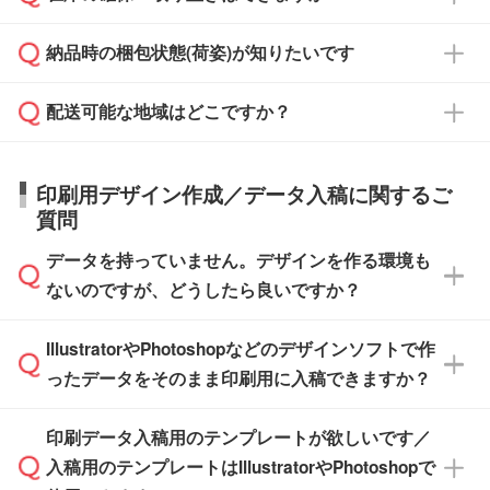
ご希望の納期がある場合は、お問い合わせ・お
対応できる場合がございます。
よりお知らせください。
・商品のみ注文する場合(サンプル購入を含む)
見積もり・ご注文時にその旨をお知らせくださ
ご希望の際は担当スタッフまでお気軽にご相談
ご入金確認後、1～2営業日で出荷いたしま
納品時の梱包状態(荷姿)が知りたいです
い。
ご入金確認後に在庫を確保し、注文確定のご連
ください。
す。
在庫状況や印刷スケジュールを確認のうえ、対
絡を致します。ご入金いただくまで在庫の確保
応が可能かご案内いたします。
配送可能な地域はどこですか？
はできかねますので予めご了承ください。
商品によって異なります。各ページにある商品
納期は商品や数量、印刷方法、ご納品場所、在
また、お急ぎで印刷をご希望の場合は、最短5
詳細の荷姿欄をご確認ください。
庫の有無によって異なります。正確な日程はス
営業日で出荷可能な商品もご用意しておりま
【箱入り】 商品がひとつずつ箱に入っていま
日本全国へお届けが可能です。なお、海外への
タッフまでお問い合わせください。
印刷用デザイン作成／データ入稿に関するご
す。>>
対象商品はこちら
す。(白箱、化粧箱、ブリスターパックなど)
直接納品は行っておりませんので予めご了承く
質問
※最短出荷日は商品によって異なります。各商
【袋入り】 商品がひとつずつ袋に入っていま
ださい。
また、商品ページ内の「出荷までのスケジュー
品ページにてご確認ください
す。(透明袋、デザイン袋など)
データを持っていません。デザインを作る環境も
ル」に注文予定日をご入力いただくと、おおよ
【個包装なし】 個包装がされていない状態で
ないのですが、どうしたら良いですか？
その締切日や出荷目安をご確認いただけます。
納品します。
商品在庫や印刷ラインを確保するためにも、商
※化粧箱から白箱への入れ替えや、オリジナル
IllustratorやPhotoshopなどのデザインソフトで作
品が決まりましたらお早めのご発注をお願いい
無料の「
デザインシミュレーター
」を使えば、
箱の作成は原則承っておりません。
たします。
ったデータをそのまま印刷用に入稿できますか？
PCやスマホから簡単にデザインを作成できま
す。スタンプやテンプレートも豊富なので、デ
※土日祝日を除く営業日換算です。
印刷データ入稿用のテンプレートが欲しいです／
ザインソフトがなくても安心です。
IllustratorやPhotoshop、CLIP STUDIOなどのデ
※沖縄・離島は追加日数がかかります。
入稿用のテンプレートはIllustratorやPhotoshopで
ザインソフトでこだわりのデザインを作成した