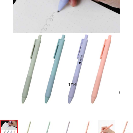
1
/
14