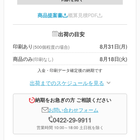
印刷代
--
商品提案書
概算見積PDF
送料
--
※
北海道・沖縄・離島 別途
追加オプション
--
出荷の目安
円
税別合計
8
31
印刷あり
月
日(月)
(500個程度の場合)
※
上記小計は税別です
8
18
商品のみ
月
日(火)
(印刷なし)
入金・印刷データ確定後の納期です
出荷までのスケジュールを見る
納期をお急ぎの方 ご相談ください
お問い合わせフォーム
0422-29-9911
営業時間 10:00～18:00 土日祝を除く