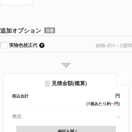
追加オプション
任意
実物色校正代
納期+約1～2週間
見積金額(概算)
円
税込合計
--
(1個あたり約
円)
商品
--
製版代
--
内訳を開く