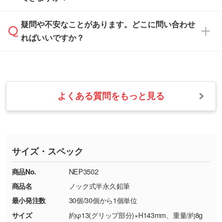
などを、印刷に適したベクターデータに変換し
す。
は、土日祝日でもお送りいただければ、出社後
ます。→
詳しく見る
本体色がナチュラルなど淡色の場合、印刷をく
疑問や不安なことがあります。どこに問い合わせ
速やかに対応いたします。
お手数をお掛けいたしますが、至急担当スタッ
っきりと目立たせたいときは濃い印刷色が、柔
ればいいですか？
フまでご連絡ください。商品の状況を確認し、
・フルカラーデータを1色に変換してほしい
らかい雰囲気にしたいときは淡い印刷色が映え
改めてご案内いたします。
シルク印刷、レーザー彫刻など印刷方法にあわ
ます。
せて、フルカラーのデータを1色になおしま
お問い合わせフォームをご利用ください。1営
【返品・交換の対象】
す。→
詳しく見る
業日以内に担当スタッフよりメールにてご連絡
また、お選びいただいた印刷色が本体色に合わ
・お届け時に商品が損傷・故障している場合
いたします。
ない場合や仕上がりに影響しそうな場合は、ス
よくある質問をもっと見る
・ご注文と異なる商品が届いた場合
・1色印刷でグラデーションや濃淡を表現した
お急ぎの場合はお電話でのご質問も受け付けて
タッフから別の色をご案内することもございま
・印刷不良があった場合
い
おります。下記電話番号までお問い合わせくだ
す。
※印刷不良は原則として“再印刷”でご対応させ
網点という技法で濃淡を表現することができま
さい。
ていただいております。
す。濃淡の差が分かるデータに調整いたしま
サイズ・スペック
※詳しくは「
商品の良品基準について
」をご覧
す。→
詳しく見る
TEL：0422-29-9911 営業時間10:00～
ください。
18:00(土日祝日除く)
商品No.
NEP3502
・コーポレートカラーを使って印刷したい／印
お問い合わせフォームはこちら
商品名
ノック式半永久鉛筆
【返品・交換ができない場合】
刷色にこだわりがある
最小発注数
30個/30個から1個単位
・お客様の元で商品を加工された場合、または
DIC・PANTONEなどのカラーチップの指定や、
商品が破損した場合
現物支給による色指定も承っております。→
詳
サイズ
約φ13(グリップ部分)×H143mm、重量/約8g