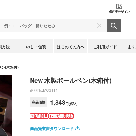
保存済
デザイン
刷方法
のし・包装
はじめての方へ
ご利用ガイド
よく
ペン(木箱付)
New 木製ボールペン(木箱付)
商品No.
MCST144
1,848
商品価格
円(税込)
1色印刷
レーザー彫刻
商品提案書ダウンロード