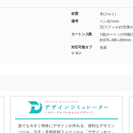
材質
木(クルミ)
備考
ペン先/1mm
芯(リフィル)の交換
カートン入数
1箱(カートン)100個
約370×360×200mm
対応可能オプ
包装
ション
誰でも今すぐ簡単にデザインが作れる、便利なデザイン
ツール。注文・見積依頼フォームから「デザインキー」