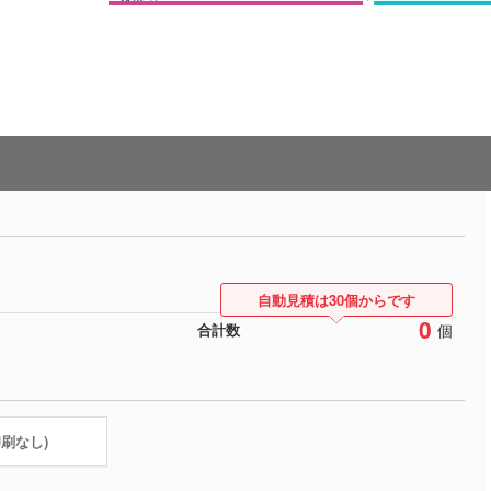
自動見積は30個からです
0
個
合計数
印刷なし)