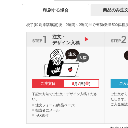
商品のみ注
印刷する場合
校了(印刷原稿確認)後、2週間～2週間半で出荷
(数量500個程
注文・
デザイン入稿
8
7
金
ご注文日
ご入
月
日(
)
下記の方法でご注文・デザイン入稿くださ
ご注文から
い。
たします。
ご入金確認
注文フォーム(商品ページ)
担当者にメール
FAX送付