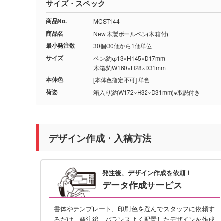
サイズ・スペック
商品No.
MCST144
商品名
New 木製ボールペン(木箱付)
最小発注数
30個/30個から1個単位
サイズ
ペン/約φ13×H145×D17mm
木箱/約W160×H28×D31mm
本体色
[本体色指定不可] 単色
荷姿
箱入り(約W172×H32×D31mm)※取説付き
デザイン作成・入稿方法
発注後、デザイン作成を依頼！
データ作成サービス
書体やテンプレート、印刷色を選んでスタッフに依頼す
るだけ。発注後、バランスよく配置したデザインを作成