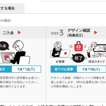
文する場合
度の場合)
デザイン
確認
ご入金
(画像校正)
8
17
月
8
18
火
金日
校了のお返事
月
日(
)
月
日(
)
翌営業日中に請求書をお送りい
デザイン入稿後、印刷のイメージ画像を作
銀行振込でお支払いください。
成しお送りします。OKのお返事を頂いてか
後の進行となります。
ら印刷を開始いたします。