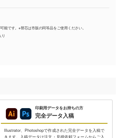
が可能です。※替芯は市販の同等品をご使用ください。
入り
印刷用データをお持ちの方
完全データ入稿
Illustrator、Photoshopで作成された完全データを入稿で
きます。入稿データは注文・見積依頼フォームからご入