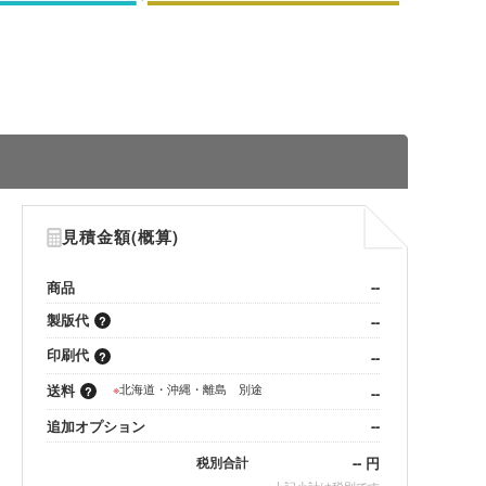
見積金額(概算)
商品
--
製版代
--
印刷代
--
送料
※
北海道・沖縄・離島 別途
--
追加オプション
--
--
円
税別合計
※
上記小計は税別です