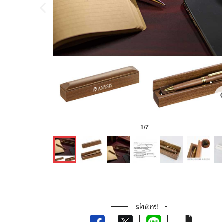
1
/
7