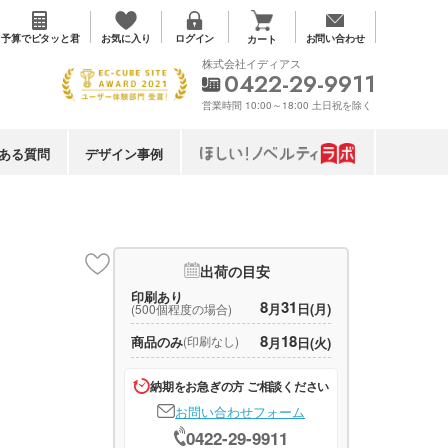
お気に入り
予算で
ピタッと君
ログイン
お問い合わせ
カート
株式会社イディアス
0422-29-9911
営業時間 10:00～18:00 土日祝を除く
ある質問
デザイン事例
出荷の目安
印刷あり
8
31
月
日(月)
(500個程度の場合)
8
18
商品のみ
(印刷なし)
月
日(火)
納期をお急ぎの方 ご相談ください
お問い合わせフォーム
0422-29-9911