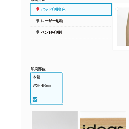
パッド印刷1色
レーザー彫刻
ペン1色印刷
印刷部位
木箱
W50×H10mm