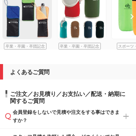
卒業・卒園・卒団記念
卒業・卒園・卒団記念
スポーツ
よくあるご質問
ご注文／お見積り／お支払い／配送・納期に
関するご質問
会員登録をしないで見積や注文をする事はできま
すか？