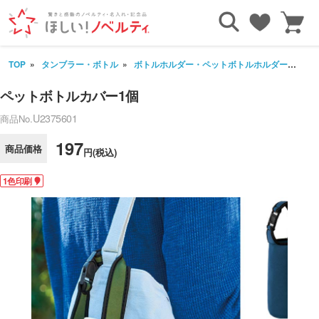
TOP
タンブラー・ボトル
ボトルホルダー・ペットボトルホルダー
ペ
ペットボトルカバー1個
U2375601
商品No.
197
商品価格
円(税込)
1色印刷