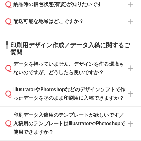
ご希望の際は担当スタッフまでお気軽にご相談
ご入金確認後、1～2営業日で出荷いたしま
納品時の梱包状態(荷姿)が知りたいです
い。
ご入金確認後に在庫を確保し、注文確定のご連
ください。
す。
在庫状況や印刷スケジュールを確認のうえ、対
絡を致します。ご入金いただくまで在庫の確保
応が可能かご案内いたします。
配送可能な地域はどこですか？
はできかねますので予めご了承ください。
商品によって異なります。各ページにある商品
納期は商品や数量、印刷方法、ご納品場所、在
また、お急ぎで印刷をご希望の場合は、最短5
詳細の荷姿欄をご確認ください。
庫の有無によって異なります。正確な日程はス
営業日で出荷可能な商品もご用意しておりま
【箱入り】 商品がひとつずつ箱に入っていま
日本全国へお届けが可能です。なお、海外への
タッフまでお問い合わせください。
印刷用デザイン作成／データ入稿に関するご
す。>>
対象商品はこちら
す。(白箱、化粧箱、ブリスターパックなど)
直接納品は行っておりませんので予めご了承く
質問
※最短出荷日は商品によって異なります。各商
【袋入り】 商品がひとつずつ袋に入っていま
ださい。
また、商品ページ内の「出荷までのスケジュー
品ページにてご確認ください
す。(透明袋、デザイン袋など)
データを持っていません。デザインを作る環境も
ル」に注文予定日をご入力いただくと、おおよ
【個包装なし】 個包装がされていない状態で
ないのですが、どうしたら良いですか？
その締切日や出荷目安をご確認いただけます。
納品します。
商品在庫や印刷ラインを確保するためにも、商
※化粧箱から白箱への入れ替えや、オリジナル
IllustratorやPhotoshopなどのデザインソフトで作
品が決まりましたらお早めのご発注をお願いい
無料の「
デザインシミュレーター
」を使えば、
箱の作成は原則承っておりません。
たします。
ったデータをそのまま印刷用に入稿できますか？
PCやスマホから簡単にデザインを作成できま
す。スタンプやテンプレートも豊富なので、デ
※土日祝日を除く営業日換算です。
印刷データ入稿用のテンプレートが欲しいです／
ザインソフトがなくても安心です。
IllustratorやPhotoshop、CLIP STUDIOなどのデ
※沖縄・離島は追加日数がかかります。
入稿用のテンプレートはIllustratorやPhotoshopで
ザインソフトでこだわりのデザインを作成した
また、「
データ作成サービス
」もご利用いただ
使用できますか？
い方は、
完全データ入稿
がおすすめです。
けます。ご希望の文言・書体・印刷色をお知ら
「.ai」形式または「.psd」形式で保存し、お見