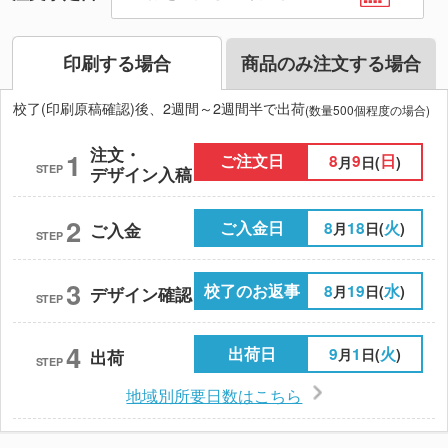
印刷する場合
商品のみ注文する場合
校了(印刷原稿確認)後、2週間～2週間半で出荷
(数量500個程度の場合)
注文・
1
ご注文日
8
9
日
月
日(
)
STEP
デザイン入稿
2
ご入金日
8
18
火
月
日(
)
ご入金
STEP
3
校了のお返事
8
19
水
月
日(
)
デザイン確認
STEP
4
出荷日
9
1
火
月
日(
)
出荷
STEP
地域別所要日数はこちら