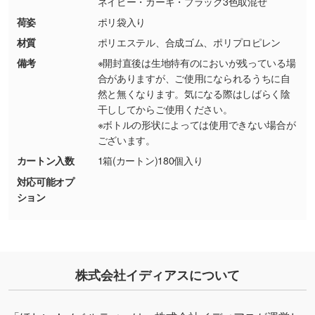
ネイビー・カーキ・ブラック3色取混ぜ
品・色・数量などの注文間違い等)
・背景がある画像からキャラクター部分だけを
荷姿
ポリ袋入り
使いたいです
材質
ポリエステル、合成ゴム、ポリプロピレン
シンプルな背景のデータや、使いたいキャラク
備考
※開封直後は生地特有のにおいが残っている場
ター部分の輪郭がはっきりしているデータは切
合がありますが、ご使用になられるうちに自
り抜き処理が可能です。→
詳しく見る
然と無くなります。気になる際はしばらく陰
干ししてからご使用ください。
・持っているデータの背景が足りない／塗り足
※ボトルの形状によっては使用できない場合が
しの作り方が分からない
ございます。
印刷したいデータが印刷範囲よりも小さい場
カートン入数
1箱(カートン)180個入り
合、シンプルな色・柄の背景であれば拡張が可
対応可能オプ
能です。→
詳しく見る
ション
・デザインにQRコードを入れたい／QRコード
を生成してほしい
URLをご指定いただければ、QRコードを生成
株式会社イディアスについて
いたします。配置のご相談にも応じています。
→
詳しく見る