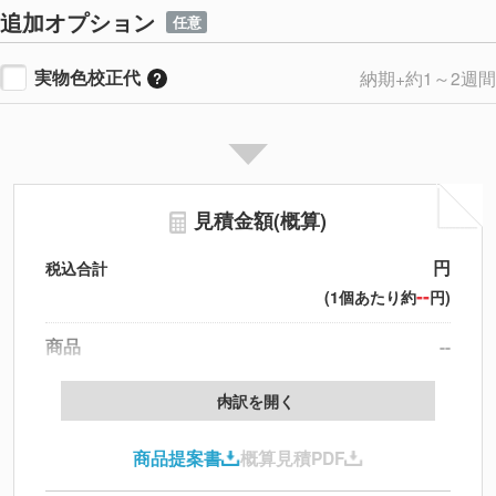
追加オプション
任意
実物色校正代
納期+約1～2週間
見積金額(概算)
円
税込合計
--
(1個あたり約
円)
商品
--
製版代
--
内訳を開く
印刷代
--
商品提案書
概算見積PDF
送料
--
※
北海道・沖縄・離島 別途