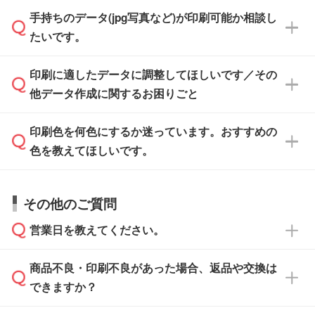
せいただければ、弊社にて無料でデザインデー
積・ご注文フォームにアップロードしてご入稿
手持ちのデータ(jpg写真など)が印刷可能か相談し
一部商品は入稿用テンプレートのご用意があり
タを1点作成いたします。
ください。
たいです。
ます。各商品ページの『印刷方法・テンプレー
ト』からダウンロードをお願いいたします。
ご入稿後は経験豊富なスタッフがデータに不備
印刷に適したデータに調整してほしいです／その
入稿用のテンプレートはPDF形式ですが、
印刷に適したデータ・解像度かどうか、担当ス
がないかチェックし、お客様と確認してから印
IllustratorやPhotoshopで開いてご利用いただけ
他データ作成に関するお困りごと
タッフが事前に確認いたします。
刷に進みますので、ご安心ください。
ます。詳しい手順は「
入稿テンプレートの使い
データはお見積・ご注文・
お問い合わせフォー
方
」をご確認ください。
印刷色を何色にするか迷っています。おすすめの
ム
へ添付いただくか、担当スタッフ宛にメール
データ作成でお困りの際には、担当スタッフが
でお送りください。
色を教えてほしいです。
サポートいたしますのでお気軽にご相談くださ
仕上がりに影響しそうな点もチェックいたしま
い。
すので、データのご相談だけでもお気軽にお問
お問い合わせフォーム
や、見積/注文フォーム
お見積・ご注文・
お問い合わせフォーム
からご
その他のご質問
い合わせください。
から添付してお送りください。
相談いただきますと、担当スタッフがお客様の
ご希望や商品の本体色を確認し、印刷色をご提
営業日を教えてください。
なお、印刷用データの作り方に関する詳細は、
・解像度の低いデータをトレース/調整してほ
案させていただきます。
「
完全データ入稿
」をご参照ください。
しい
本体色がブラック、ネイビーなど濃色の場合は
商品不良・印刷不良があった場合、返品や交換は
営業日は平日の10:00～18:00で、土日祝日はお
解像度の低い画像や、手書きのイラスト、写真
白色か淡い色の印刷色をおすすめしておりま
できますか？
休みとなります。注文・見積・お問い合わせ
などを、印刷に適したベクターデータに変換し
す。
は、土日祝日でもお送りいただければ、出社後
ます。→
詳しく見る