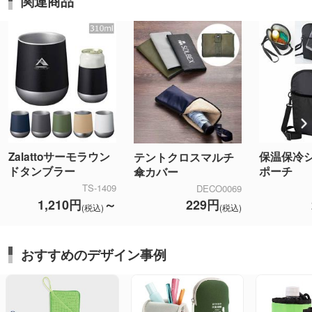
関連商品
Zalattoサーモラウン
保温保冷
テントクロスマルチ
ドタンブラー
ポーチ
傘カバー
TS-1409
DECO0069
1,210円
～
229円
(税込)
(税込)
おすすめのデザイン事例