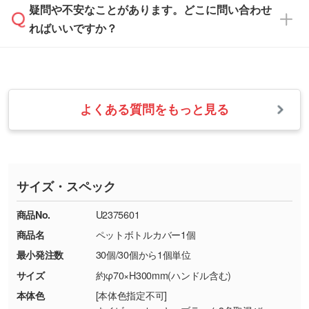
本体色がナチュラルなど淡色の場合、印刷をく
疑問や不安なことがあります。どこに問い合わせ
速やかに対応いたします。
お手数をお掛けいたしますが、至急担当スタッ
っきりと目立たせたいときは濃い印刷色が、柔
ればいいですか？
フまでご連絡ください。商品の状況を確認し、
・フルカラーデータを1色に変換してほしい
らかい雰囲気にしたいときは淡い印刷色が映え
改めてご案内いたします。
シルク印刷、レーザー彫刻など印刷方法にあわ
ます。
せて、フルカラーのデータを1色になおしま
お問い合わせフォームをご利用ください。1営
【返品・交換の対象】
す。→
詳しく見る
業日以内に担当スタッフよりメールにてご連絡
また、お選びいただいた印刷色が本体色に合わ
・お届け時に商品が損傷・故障している場合
いたします。
ない場合や仕上がりに影響しそうな場合は、ス
よくある質問をもっと見る
・ご注文と異なる商品が届いた場合
・1色印刷でグラデーションや濃淡を表現した
お急ぎの場合はお電話でのご質問も受け付けて
タッフから別の色をご案内することもございま
・印刷不良があった場合
い
おります。下記電話番号までお問い合わせくだ
す。
※印刷不良は原則として“再印刷”でご対応させ
網点という技法で濃淡を表現することができま
さい。
ていただいております。
す。濃淡の差が分かるデータに調整いたしま
サイズ・スペック
※詳しくは「
商品の良品基準について
」をご覧
す。→
詳しく見る
TEL：0422-29-9911 営業時間10:00～
ください。
18:00(土日祝日除く)
商品No.
U2375601
・コーポレートカラーを使って印刷したい／印
お問い合わせフォームはこちら
商品名
ペットボトルカバー1個
【返品・交換ができない場合】
刷色にこだわりがある
最小発注数
30個/30個から1個単位
・お客様の元で商品を加工された場合、または
DIC・PANTONEなどのカラーチップの指定や、
商品が破損した場合
現物支給による色指定も承っております。→
詳
サイズ
約φ70×H300mm(ハンドル含む)
・商品到着後7日以上経過している場合
しく見る
本体色
[本体色指定不可]
・お客様のご都合による返品・交換依頼(商