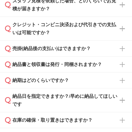
スタッフ見積を依頼した場合、どのくらいでお見
可能です。見積・注文フォームにて『ゲストの
積が届きますか？
まま進む』ボタンからお進みのうえ、ご依頼く
ださい。
クレジット・コンビニ決済および代引きでの支払
通常、翌営業日までにお送りしております。混
いは可能ですか？
雑状況によっては、お時間をいただくこともご
ざいます。予めご了承ください。土日祝日にご
売掛(納品後の支払い)はできますか？
依頼いただいた場合は、翌営業日以降のご連絡
銀行振込のみのご対応となります。
となります。
納品書と領収書は発行・同梱されますか？
基本的には先入金をお願いしておりますが、自
治体・行政機関・学校・病院・上場企業様 な
納期はどのくらいですか？
どの場合は、月末締め翌月末払いに対応可能で
納品書・領収書は ご依頼をいただいた場合の
す。
み発行しております。商品への同梱はしておら
納品日を指定できますか？/早めに納品してほしい
ず、通常はPDFデータをメール添付でお送りし
・印刷する場合(500個程度)
また、卒業・卒園記念品で対策委員会や個人様
です
ます。
ご入金、イメージ画像の校了から約2週間～2
からご注文いただく場合でも、お支払い元が学
原本の郵送をご希望の場合は、担当スタッフま
週間半でご納品いたします。
校や幼稚園・保育園であれば、同様の条件でご
たは注文フォームの『ご注文に関する備考欄』
在庫の確保・取り置きはできますか？
ご希望の納期がある場合は、お問い合わせ・お
対応できる場合がございます。
よりお知らせください。
・商品のみ注文する場合(サンプル購入を含む)
見積もり・ご注文時にその旨をお知らせくださ