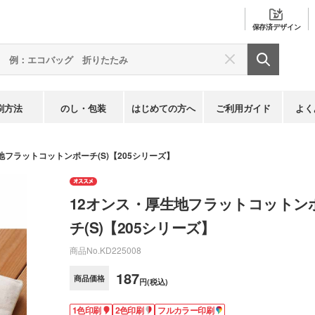
保存済
デザイン
刷方法
のし・包装
はじめての方へ
ご利用ガイド
よく
地フラットコットンポーチ(S)【205シリーズ】
12オンス・厚生地フラットコットン
チ(S)【205シリーズ】
商品No.
KD225008
187
商品価格
円(税込)
1色印刷
2色印刷
フルカラー印刷