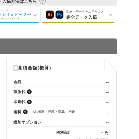
・入稿方法はこちら
見積金額(概算)
商品
--
製版代
--
印刷代
--
送料
※
北海道・沖縄・離島 別途
--
追加オプション
--
--
円
税別合計
※
上記小計は税別です