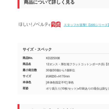
商品について詳しく見る
スタッフが直撃!【205シリー
サイズ・スペック
商品No.
KD225008
商品名
12オンス・厚生地フラットコットンポーチ(S)【2
最小発注数
30個/30個から1個単位
サイズ
約W230×H170mm
本体色
[本体色指定不可] 単色
荷姿
ポリ袋入り(10枚/セット)※印刷ありの場合は袋な