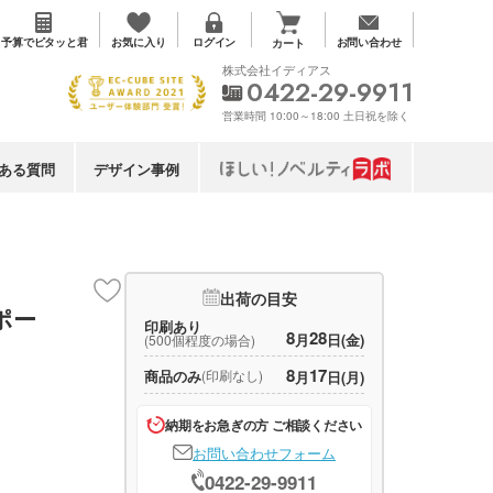
お気に入り
予算で
ピタッと君
ログイン
お問い合わせ
カート
株式会社イディアス
0422-29-9911
営業時間 10:00～18:00 土日祝を除く
ある質問
デザイン事例
出荷の目安
ポー
印刷あり
8
28
月
日(金)
(500個程度の場合)
8
17
商品のみ
(印刷なし)
月
日(月)
納期をお急ぎの方 ご相談ください
お問い合わせフォーム
0422-29-9911