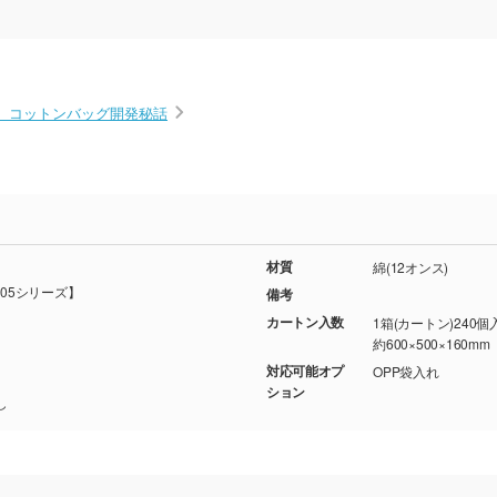
ズ】コットンバッグ開発秘話
材質
綿(12オンス)
05シリーズ】
備考
カートン入数
1箱(カートン)240個
約600×500×160mm
対応可能オプ
OPP袋入れ
ション
し