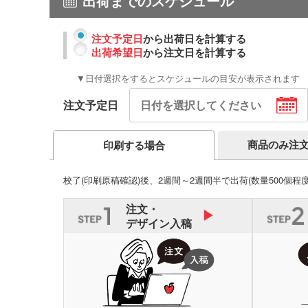
出荷までのスケジュール
注文予定日
から出荷日を計算する
出荷希望日
から注文日を計算する
▼日付選択をするとスケジュールの目安が表示されます
注文予定日
商品のみ注
印刷する場合
校了(印刷原稿確認)後、2週間～2週間半で出荷
(数量500個程
注文・
デザイン入稿