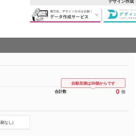
デザイン作成
自動見積は30個からです
0
個
合計数
印刷なし)