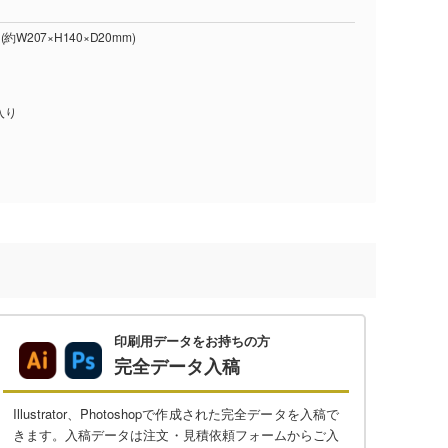
W207×H140×D20mm)
入り
印刷用データをお持ちの方
完全データ入稿
Illustrator、Photoshopで作成された完全データを入稿で
きます。入稿データは注文・見積依頼フォームからご入