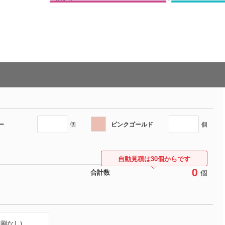
ー
ピンクゴールド
個
個
自動見積は30個からです
0
個
合計数
印刷なし)