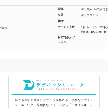
荷姿
ポリ袋入り※取説付き(約
材質
ポリエステル
備考
カートン入数
1箱(カートン)320個
ジ含む)
約585×400×365mm
対応可能オプ
ション
誰でも今すぐ簡単にデザインが作れる、便利なデザイン
ツール。注文・見積依頼フォームから「デザインキー」