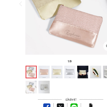
1
/
9