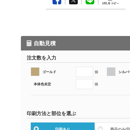
自動見積
注文数を入力
ゴールド
シルバ
個
本体色未定
個
印刷方法と部位を選ぶ
印刷あり
商品のみ
(