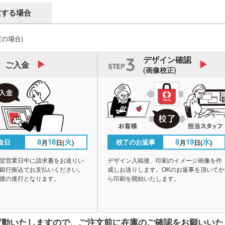
文する場合
度の場合)
デザイン
確認
ご入金
(画像校正)
8
18
火
8
19
水
金日
校了のお返事
月
日(
)
月
日(
)
翌営業日中に請求書をお送りい
デザイン入稿後、印刷のイメージ画像を作
銀行振込でお支払いください。
成しお送りします。OKのお返事を頂いてか
後の進行となります。
ら印刷を開始いたします。
変動いたしますので、
ご注文前に在庫のご確認をお願いいた