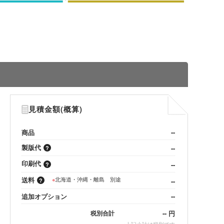
見積金額(概算)
商品
--
製版代
--
印刷代
--
送料
※
北海道・沖縄・離島 別途
--
追加オプション
--
--
円
税別合計
※
上記小計は税別です