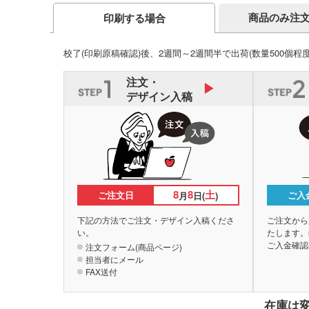
商品のみ注
印刷する場合
校了(印刷原稿確認)後、2週間～2週間半で出荷
(数量500個程
注文・
デザイン入稿
8
8
土
ご注文日
ご入
月
日(
)
下記の方法でご注文・デザイン入稿くださ
ご注文から
い。
たします。
ご入金確認
注文フォーム(商品ページ)
担当者にメール
FAX送付
在庫は