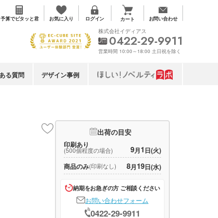
お気に入り
予算で
ピタッと君
ログイン
お問い合わせ
カート
株式会社イディアス
0422-29-9911
営業時間 10:00～18:00 土日祝を除く
ある質問
デザイン事例
出荷の目安
印刷あり
9
1
月
日(火)
(500個程度の場合)
8
19
商品のみ
(印刷なし)
月
日(水)
納期をお急ぎの方 ご相談ください
お問い合わせフォーム
0422-29-9911