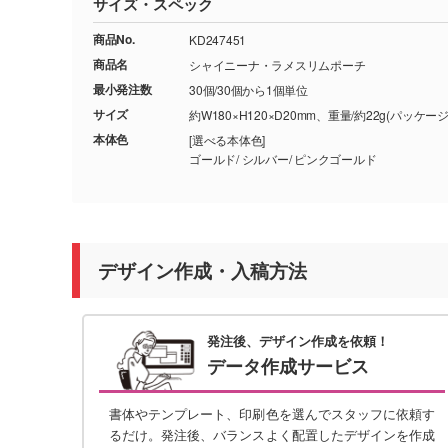
サイズ・スペック
商品No.
KD247451
商品名
シャイニーナ・ラメスリムポーチ
最小発注数
30個/30個から1個単位
サイズ
約W180×H120×D20mm、重量/約22g(パッケー
本体色
[選べる本体色]
ゴールド/ シルバー/ ピンクゴールド
デザイン作成・入稿方法
発注後、デザイン作成を依頼！
データ作成サービス
書体やテンプレート、印刷色を選んでスタッフに依頼す
るだけ。発注後、バランスよく配置したデザインを作成