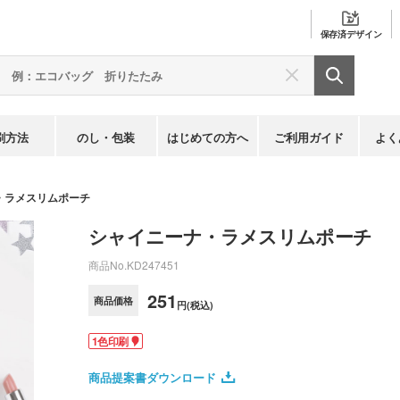
保存済
デザイン
刷方法
のし・包装
はじめての方へ
ご利用ガイド
よく
・ラメスリムポーチ
シャイニーナ・ラメスリムポーチ
商品No.
KD247451
251
商品価格
円(税込)
1色印刷
商品提案書ダウンロード