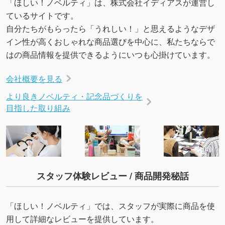
「ほしい！ノベルティ」は、株式会社イディアスが運営し
URLをご指定いただければ、QRコードを生成
ているサイトです。
いたします。配置のご相談にも応じています。
自分たちがもらったら「うれしい！」と思えるようなデザ
→
詳しく見る
イン性が高くおしゃれな商品選びを中心に、私たちならで
はの商品情報を提供できるようにいつも心掛けています。
会社概要を見る
より良きノベルティ・記念品づくりを
目指した取り組み
スタッフ体験レビュー / 商品開発秘話
「ほしい！ノベルティ」では、スタッフが実際に商品を使
用して詳細なレビューを提供しています。