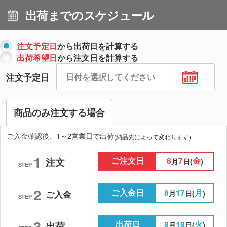
出荷までのスケジュール
注文予定日
から出荷日を計算する
出荷希望日
から注文日を計算する
注文予定日
商品のみ注文する場合
ご入金確認後、1～2営業日で出荷
(納品先によって変わります)
1
ご注文日
8
7
金
注文
月
日(
)
STEP
2
ご入金日
8
17
月
月
日(
)
ご入金
STEP
3
出荷日
8
18
火
出荷
月
日(
)