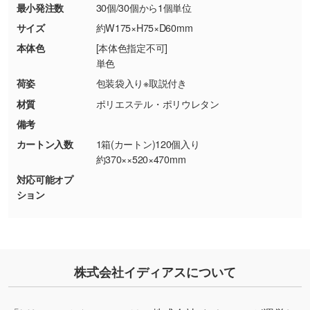
最小発注数
30個/30個から1個単位
・お客様の元で商品を加工された場合、または
DIC・PANTONEなどのカラーチップの指定や、
商品が破損した場合
現物支給による色指定も承っております。→
詳
サイズ
約W175×H75×D60mm
・商品到着後7日以上経過している場合
しく見る
本体色
[本体色指定不可]
・お客様のご都合による返品・交換依頼(商
単色
品・色・数量などの注文間違い等)
・背景がある画像からキャラクター部分だけを
荷姿
包装袋入り※取説付き
使いたいです
材質
ポリエステル・ポリウレタン
シンプルな背景のデータや、使いたいキャラク
備考
ター部分の輪郭がはっきりしているデータは切
カートン入数
1箱(カートン)120個入り
り抜き処理が可能です。→
詳しく見る
約370××520×470mm
対応可能オプ
・持っているデータの背景が足りない／塗り足
ション
しの作り方が分からない
印刷したいデータが印刷範囲よりも小さい場
合、シンプルな色・柄の背景であれば拡張が可
能です。→
詳しく見る
株式会社イディアスについて
・デザインにQRコードを入れたい／QRコード
を生成してほしい