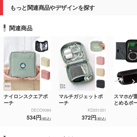
もっと関連商品やデザインを探す
関連商品
ナイロンスクエアポ
マルチガジェットポ
スマホが
ーチ
ーチ
とめるポ
DECO0084
KD251351
534円
372円
(税込)
(税込)