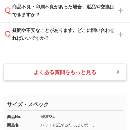
「
完全データ入稿
」をご参照ください。
しい
本体色がブラック、ネイビーなど濃色の場合は
商品不良・印刷不良があった場合、返品や交換は
営業日は平日の10:00～18:00で、土日祝日はお
解像度の低い画像や、手書きのイラスト、写真
白色か淡い色の印刷色をおすすめしておりま
できますか？
休みとなります。注文・見積・お問い合わせ
などを、印刷に適したベクターデータに変換し
す。
は、土日祝日でもお送りいただければ、出社後
ます。→
詳しく見る
本体色がナチュラルなど淡色の場合、印刷をく
疑問や不安なことがあります。どこに問い合わせ
速やかに対応いたします。
お手数をお掛けいたしますが、至急担当スタッ
っきりと目立たせたいときは濃い印刷色が、柔
ればいいですか？
フまでご連絡ください。商品の状況を確認し、
・フルカラーデータを1色に変換してほしい
らかい雰囲気にしたいときは淡い印刷色が映え
改めてご案内いたします。
シルク印刷、レーザー彫刻など印刷方法にあわ
ます。
せて、フルカラーのデータを1色になおしま
お問い合わせフォームをご利用ください。1営
【返品・交換の対象】
す。→
詳しく見る
業日以内に担当スタッフよりメールにてご連絡
また、お選びいただいた印刷色が本体色に合わ
・お届け時に商品が損傷・故障している場合
いたします。
ない場合や仕上がりに影響しそうな場合は、ス
よくある質問をもっと見る
・ご注文と異なる商品が届いた場合
・1色印刷でグラデーションや濃淡を表現した
お急ぎの場合はお電話でのご質問も受け付けて
タッフから別の色をご案内することもございま
・印刷不良があった場合
い
おります。下記電話番号までお問い合わせくだ
す。
※印刷不良は原則として“再印刷”でご対応させ
網点という技法で濃淡を表現することができま
さい。
ていただいております。
す。濃淡の差が分かるデータに調整いたしま
サイズ・スペック
※詳しくは「
商品の良品基準について
」をご覧
す。→
詳しく見る
TEL：0422-29-9911 営業時間10:00～
ください。
18:00(土日祝日除く)
商品No.
M36734
・コーポレートカラーを使って印刷したい／印
お問い合わせフォームはこちら
商品名
パッ！と広がるたっぷりポーチ
【返品・交換ができない場合】
刷色にこだわりがある