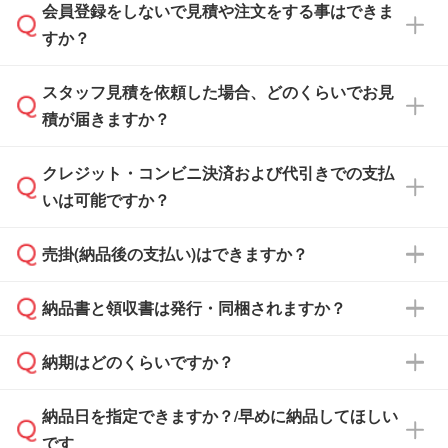
会員登録をしないで見積や注文をする事はできま
すか？
スタッフ見積を依頼した場合、どのくらいでお見
可能です。見積・注文フォームにて『ゲストの
積が届きますか？
まま進む』ボタンからお進みのうえ、ご依頼く
ださい。
クレジット・コンビニ決済および代引きでの支払
通常、翌営業日までにお送りしております。混
いは可能ですか？
雑状況によっては、お時間をいただくこともご
ざいます。予めご了承ください。土日祝日にご
売掛(納品後の支払い)はできますか？
依頼いただいた場合は、翌営業日以降のご連絡
銀行振込のみのご対応となります。
となります。
納品書と領収書は発行・同梱されますか？
基本的には先入金をお願いしておりますが、自
治体・行政機関・学校・病院・上場企業様 な
納期はどのくらいですか？
どの場合は、月末締め翌月末払いに対応可能で
納品書・領収書は ご依頼をいただいた場合の
す。
み発行しております。商品への同梱はしておら
納品日を指定できますか？/早めに納品してほしい
ず、通常はPDFデータをメール添付でお送りし
・印刷する場合(500個程度)
また、卒業・卒園記念品で対策委員会や個人様
です
ます。
ご入金、イメージ画像の校了から約2週間～2