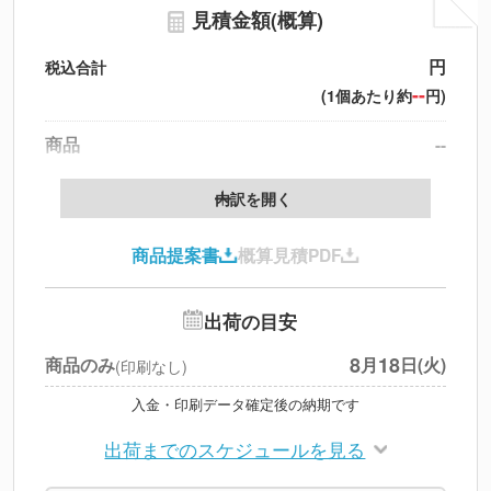
見積金額(概算)
円
税込合計
--
(1個あたり約
円)
商品
--
送料
--
※
北海道・沖縄・離島 別途
内訳を開く
円
税別合計
商品提案書
概算見積PDF
※
上記小計は税別です
出荷の目安
8
18
商品のみ
月
日(火)
(印刷なし)
入金・印刷データ確定後の納期です
出荷までのスケジュールを見る