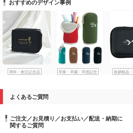
おすすめのデザイン事例
周年・創立記念品
卒業・卒園・卒団記念
挨拶粗品・
よくあるご質問
ご注文／お見積り／お支払い／配送・納期に
関するご質問