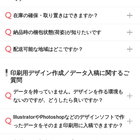
からご注文いただく場合でも、お支払い元が学
原本の郵送をご希望の場合は、担当スタッフま
週間半でご納品いたします。
校や幼稚園・保育園であれば、同様の条件でご
たは注文フォームの『ご注文に関する備考欄』
在庫の確保・取り置きはできますか？
ご希望の納期がある場合は、お問い合わせ・お
対応できる場合がございます。
よりお知らせください。
・商品のみ注文する場合(サンプル購入を含む)
見積もり・ご注文時にその旨をお知らせくださ
ご希望の際は担当スタッフまでお気軽にご相談
ご入金確認後、1～2営業日で出荷いたしま
納品時の梱包状態(荷姿)が知りたいです
い。
ご入金確認後に在庫を確保し、注文確定のご連
ください。
す。
在庫状況や印刷スケジュールを確認のうえ、対
絡を致します。ご入金いただくまで在庫の確保
応が可能かご案内いたします。
配送可能な地域はどこですか？
はできかねますので予めご了承ください。
商品によって異なります。各ページにある商品
納期は商品や数量、印刷方法、ご納品場所、在
また、お急ぎで印刷をご希望の場合は、最短5
詳細の荷姿欄をご確認ください。
庫の有無によって異なります。正確な日程はス
営業日で出荷可能な商品もご用意しておりま
【箱入り】 商品がひとつずつ箱に入っていま
日本全国へお届けが可能です。なお、海外への
タッフまでお問い合わせください。
印刷用デザイン作成／データ入稿に関するご
す。>>
対象商品はこちら
す。(白箱、化粧箱、ブリスターパックなど)
直接納品は行っておりませんので予めご了承く
質問
※最短出荷日は商品によって異なります。各商
【袋入り】 商品がひとつずつ袋に入っていま
ださい。
また、商品ページ内の「出荷までのスケジュー
品ページにてご確認ください
す。(透明袋、デザイン袋など)
データを持っていません。デザインを作る環境も
ル」に注文予定日をご入力いただくと、おおよ
【個包装なし】 個包装がされていない状態で
ないのですが、どうしたら良いですか？
その締切日や出荷目安をご確認いただけます。
納品します。
商品在庫や印刷ラインを確保するためにも、商
※化粧箱から白箱への入れ替えや、オリジナル
IllustratorやPhotoshopなどのデザインソフトで作
品が決まりましたらお早めのご発注をお願いい
無料の「
デザインシミュレーター
」を使えば、
箱の作成は原則承っておりません。
たします。
ったデータをそのまま印刷用に入稿できますか？
PCやスマホから簡単にデザインを作成できま
す。スタンプやテンプレートも豊富なので、デ