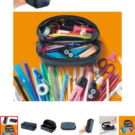
1
/
7