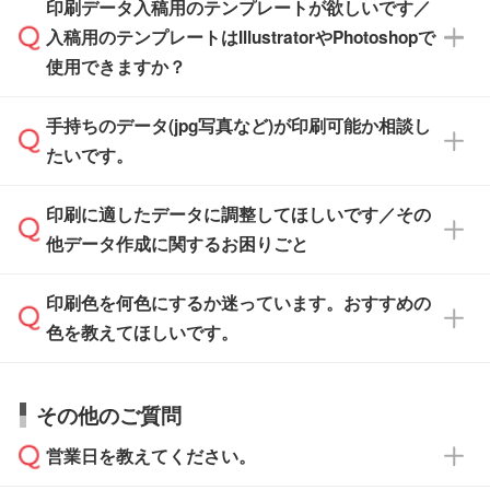
※土日祝日を除く営業日換算です。
印刷データ入稿用のテンプレートが欲しいです／
ザインソフトがなくても安心です。
IllustratorやPhotoshop、CLIP STUDIOなどのデ
※沖縄・離島は追加日数がかかります。
入稿用のテンプレートはIllustratorやPhotoshopで
ザインソフトでこだわりのデザインを作成した
また、「
データ作成サービス
」もご利用いただ
使用できますか？
い方は、
完全データ入稿
がおすすめです。
けます。ご希望の文言・書体・印刷色をお知ら
「.ai」形式または「.psd」形式で保存し、お見
せいただければ、弊社にて無料でデザインデー
積・ご注文フォームにアップロードしてご入稿
手持ちのデータ(jpg写真など)が印刷可能か相談し
一部商品は入稿用テンプレートのご用意があり
タを1点作成いたします。
ください。
たいです。
ます。各商品ページの『印刷方法・テンプレー
ト』からダウンロードをお願いいたします。
ご入稿後は経験豊富なスタッフがデータに不備
印刷に適したデータに調整してほしいです／その
入稿用のテンプレートはPDF形式ですが、
印刷に適したデータ・解像度かどうか、担当ス
がないかチェックし、お客様と確認してから印
IllustratorやPhotoshopで開いてご利用いただけ
他データ作成に関するお困りごと
タッフが事前に確認いたします。
刷に進みますので、ご安心ください。
ます。詳しい手順は「
入稿テンプレートの使い
データはお見積・ご注文・
お問い合わせフォー
方
」をご確認ください。
印刷色を何色にするか迷っています。おすすめの
ム
へ添付いただくか、担当スタッフ宛にメール
データ作成でお困りの際には、担当スタッフが
でお送りください。
色を教えてほしいです。
サポートいたしますのでお気軽にご相談くださ
仕上がりに影響しそうな点もチェックいたしま
い。
すので、データのご相談だけでもお気軽にお問
お問い合わせフォーム
や、見積/注文フォーム
お見積・ご注文・
お問い合わせフォーム
からご
その他のご質問
い合わせください。
から添付してお送りください。
相談いただきますと、担当スタッフがお客様の
ご希望や商品の本体色を確認し、印刷色をご提
営業日を教えてください。
なお、印刷用データの作り方に関する詳細は、
・解像度の低いデータをトレース/調整してほ
案させていただきます。