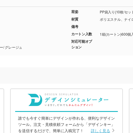
荷姿
PP袋入り(10枚/セ
材質
ポリエステル、ナイ
備考
カートン入数
1箱(カートン)600個
対応可能オプ
ション
チャコールブラック/ オフホワイト/ サックスブルー/ グレージュ
誰でも今すぐ簡単にデザインが作れる、便利なデザイン
ツール。注文・見積依頼フォームから「デザインキー」
を送信するだけで、簡単に入稿完了！
詳しく見る