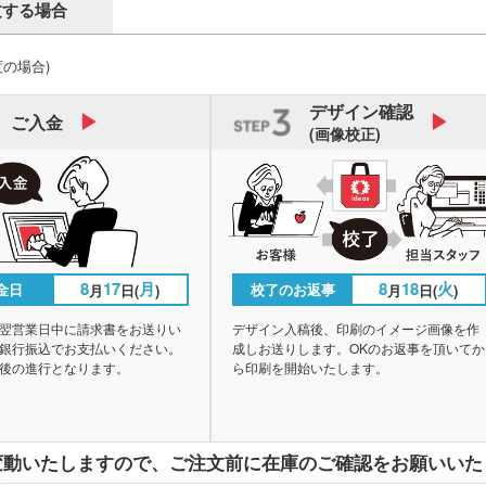
文する場合
度の場合)
デザイン
確認
ご入金
(画像校正)
8
17
月
8
18
火
金日
校了のお返事
月
日(
)
月
日(
)
翌営業日中に請求書をお送りい
デザイン入稿後、印刷のイメージ画像を作
銀行振込でお支払いください。
成しお送りします。OKのお返事を頂いてか
後の進行となります。
ら印刷を開始いたします。
変動いたしますので、
ご注文前に在庫のご確認をお願いいた