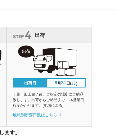
出荷
8
31
月
出荷日
月
日(
)
印刷・加工完了後、ご指定の場所にご納品
致します。出荷からご納品まで1～4営業日
程度かかります。(地域による)
地域別所要日数はこちら
します。