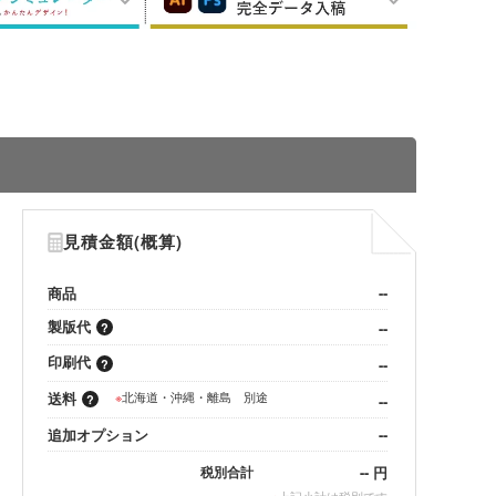
見積金額(概算)
商品
--
製版代
--
印刷代
--
送料
※
北海道・沖縄・離島 別途
--
追加オプション
--
--
円
税別合計
※
上記小計は税別です