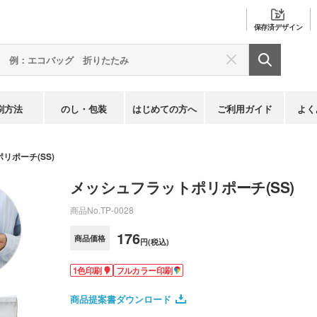
保存済
デザイン
刷方法
のし・包装
はじめての方へ
ご利用ガイド
よく
リポーチ(SS)
メッシュフラットポリポーチ(SS)
商品No.
TP-0028
176
商品価格
円(税込)
1色印刷
フルカラー印刷
商品提案書ダウンロード