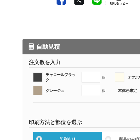
自動見積
注文数を入力
チャコールブラッ
オフホ
個
ク
グレージュ
本体色未定
個
印刷方法と部位を選ぶ
印刷あり
商品のみ
(