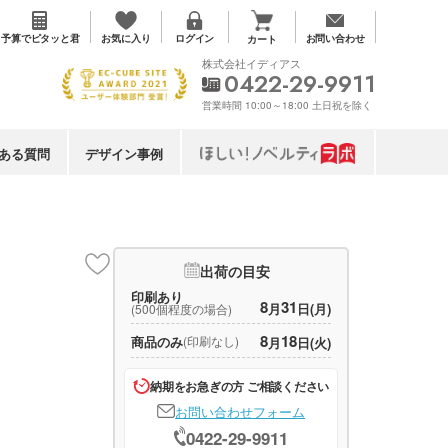
お気に入り
予算で
ピタッと君
ログイン
お問い合わせ
カート
株式会社イディアス
0422-29-9911
営業時間 10:00～18:00 土日祝を除く
ある質問
デザイン事例
出荷の目安
印刷あり
8
31
月
日(月)
(500個程度の場合)
8
18
商品のみ
(印刷なし)
月
日(火)
納期をお急ぎの方 ご相談ください
お問い合わせフォーム
0422-29-9911