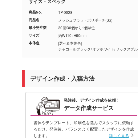
サイズ・スペック
商品No.
TP-0028
商品名
メッシュフラットポリポーチ(SS)
最小発注数
30個/30個から1個単位
サイズ
約W110×H90mm
本体色
[選べる本体色]
デザイン作成・入稿方法
発注後、デザイン作成を依頼！
データ作成サービス
書体やテンプレート、印刷色を選んでスタッフに依頼す
るだけ。発注後、バランスよく配置したデザインを作成
します。
詳しく見る