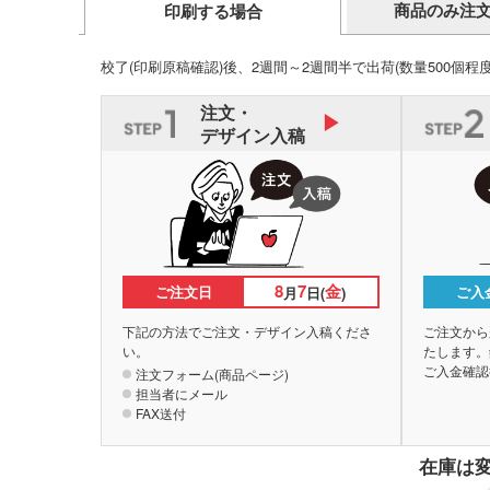
商品のみ注
印刷する場合
校了(印刷原稿確認)後、2週間～2週間半で出荷
(数量500個程
注文・
デザイン入稿
8
7
金
ご注文日
ご入
月
日(
)
下記の方法でご注文・デザイン入稿くださ
ご注文から
い。
たします。
ご入金確認
注文フォーム(商品ページ)
担当者にメール
FAX送付
在庫は