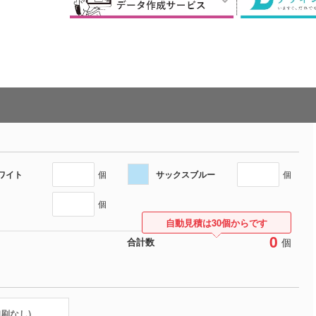
ワイト
サックスブルー
個
個
個
自動見積は30個からです
0
個
合計数
印刷なし)