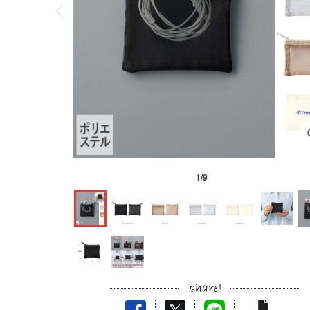
1
/
9