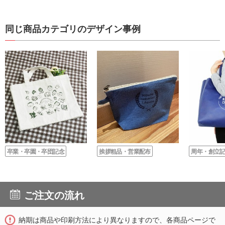
同じ商品カテゴリのデザイン事例
卒業・卒園・卒団記念
挨拶粗品・営業配布
周年・創立
ご注文の流れ
納期は商品や印刷方法により異なりますので、各商品ページで