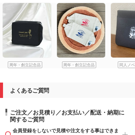
周年・創立記念品
周年・創立記念品
同人ノベ
よくあるご質問
ご注文／お見積り／お支払い／配送・納期に
関するご質問
会員登録をしないで見積や注文をする事はできま