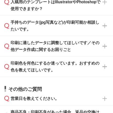
※沖縄・離島は追加日数がかかります。
入稿用のテンプレートはIllustratorやPhotoshopで
ザインソフトでこだわりのデザインを作成した
また、「
データ作成サービス
」もご利用いただ
使用できますか？
い方は、
完全データ入稿
がおすすめです。
けます。ご希望の文言・書体・印刷色をお知ら
「.ai」形式または「.psd」形式で保存し、お見
せいただければ、弊社にて無料でデザインデー
積・ご注文フォームにアップロードしてご入稿
手持ちのデータ(jpg写真など)が印刷可能か相談し
一部商品は入稿用テンプレートのご用意があり
タを1点作成いたします。
ください。
たいです。
ます。各商品ページの『印刷方法・テンプレー
ト』からダウンロードをお願いいたします。
ご入稿後は経験豊富なスタッフがデータに不備
印刷に適したデータに調整してほしいです／その
入稿用のテンプレートはPDF形式ですが、
印刷に適したデータ・解像度かどうか、担当ス
がないかチェックし、お客様と確認してから印
IllustratorやPhotoshopで開いてご利用いただけ
他データ作成に関するお困りごと
タッフが事前に確認いたします。
刷に進みますので、ご安心ください。
ます。詳しい手順は「
入稿テンプレートの使い
データはお見積・ご注文・
お問い合わせフォー
方
」をご確認ください。
印刷色を何色にするか迷っています。おすすめの
ム
へ添付いただくか、担当スタッフ宛にメール
データ作成でお困りの際には、担当スタッフが
でお送りください。
色を教えてほしいです。
サポートいたしますのでお気軽にご相談くださ
仕上がりに影響しそうな点もチェックいたしま
い。
すので、データのご相談だけでもお気軽にお問
お問い合わせフォーム
や、見積/注文フォーム
お見積・ご注文・
お問い合わせフォーム
からご
その他のご質問
い合わせください。
から添付してお送りください。
相談いただきますと、担当スタッフがお客様の
ご希望や商品の本体色を確認し、印刷色をご提
営業日を教えてください。
なお、印刷用データの作り方に関する詳細は、
・解像度の低いデータをトレース/調整してほ
案させていただきます。
「
完全データ入稿
」をご参照ください。
しい
本体色がブラック、ネイビーなど濃色の場合は
商品不良・印刷不良があった場合、返品や交換は