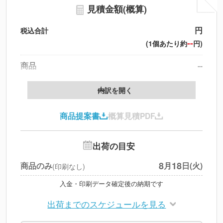
見積金額(概算)
円
税込合計
--
(1個あたり約
円)
商品
--
送料
--
※
北海道・沖縄・離島 別途
内訳を開く
円
税別合計
商品提案書
概算見積PDF
※
上記小計は税別です
出荷の目安
8
18
商品のみ
月
日(火)
(印刷なし)
入金・印刷データ確定後の納期です
出荷までのスケジュールを見る