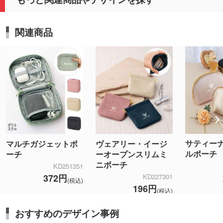
関連商品
サティー
マルチガジェットポ
ヴェアリー・イージ
ルポーチ
ーチ
ーオープンスリムミ
ニポーチ
KD251351
372円
KD227301
(税込)
196円
(税込)
おすすめのデザイン事例