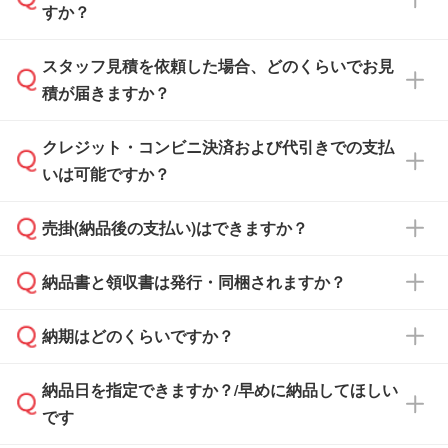
すか？
スタッフ見積を依頼した場合、どのくらいでお見
可能です。見積・注文フォームにて『ゲストの
積が届きますか？
まま進む』ボタンからお進みのうえ、ご依頼く
ださい。
クレジット・コンビニ決済および代引きでの支払
通常、翌営業日までにお送りしております。混
いは可能ですか？
雑状況によっては、お時間をいただくこともご
ざいます。予めご了承ください。土日祝日にご
売掛(納品後の支払い)はできますか？
依頼いただいた場合は、翌営業日以降のご連絡
銀行振込のみのご対応となります。
となります。
納品書と領収書は発行・同梱されますか？
基本的には先入金をお願いしておりますが、自
治体・行政機関・学校・病院・上場企業様 な
納期はどのくらいですか？
どの場合は、月末締め翌月末払いに対応可能で
納品書・領収書は ご依頼をいただいた場合の
す。
み発行しております。商品への同梱はしておら
納品日を指定できますか？/早めに納品してほしい
ず、通常はPDFデータをメール添付でお送りし
・印刷する場合(500個程度)
また、卒業・卒園記念品で対策委員会や個人様
です
ます。
ご入金、イメージ画像の校了から約2週間～2
からご注文いただく場合でも、お支払い元が学
原本の郵送をご希望の場合は、担当スタッフま
週間半でご納品いたします。