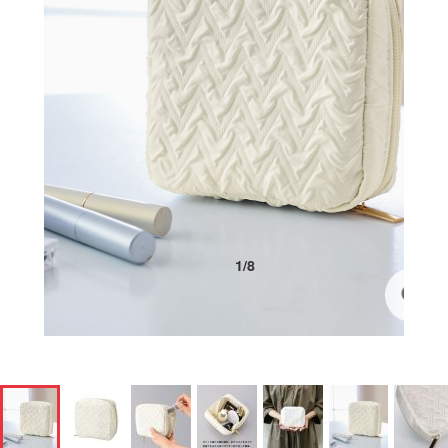
1
/
8