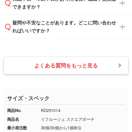
営業日は平日の10:00～18:00で、土日祝日はお
解像度の低い画像や、手書きのイラスト、写真
白色か淡い色の印刷色をおすすめしておりま
できますか？
休みとなります。注文・見積・お問い合わせ
などを、印刷に適したベクターデータに変換し
す。
は、土日祝日でもお送りいただければ、出社後
ます。→
詳しく見る
本体色がナチュラルなど淡色の場合、印刷をく
疑問や不安なことがあります。どこに問い合わせ
速やかに対応いたします。
お手数をお掛けいたしますが、至急担当スタッ
っきりと目立たせたいときは濃い印刷色が、柔
ればいいですか？
フまでご連絡ください。商品の状況を確認し、
・フルカラーデータを1色に変換してほしい
らかい雰囲気にしたいときは淡い印刷色が映え
改めてご案内いたします。
シルク印刷、レーザー彫刻など印刷方法にあわ
ます。
せて、フルカラーのデータを1色になおしま
お問い合わせフォームをご利用ください。1営
【返品・交換の対象】
す。→
詳しく見る
業日以内に担当スタッフよりメールにてご連絡
また、お選びいただいた印刷色が本体色に合わ
・お届け時に商品が損傷・故障している場合
いたします。
ない場合や仕上がりに影響しそうな場合は、ス
よくある質問をもっと見る
・ご注文と異なる商品が届いた場合
・1色印刷でグラデーションや濃淡を表現した
お急ぎの場合はお電話でのご質問も受け付けて
タッフから別の色をご案内することもございま
・印刷不良があった場合
い
おります。下記電話番号までお問い合わせくだ
す。
※印刷不良は原則として“再印刷”でご対応させ
網点という技法で濃淡を表現することができま
さい。
ていただいております。
す。濃淡の差が分かるデータに調整いたしま
サイズ・スペック
※詳しくは「
商品の良品基準について
」をご覧
す。→
詳しく見る
TEL：0422-29-9911 営業時間10:00～
ください。
18:00(土日祝日除く)
商品No.
KD251014
・コーポレートカラーを使って印刷したい／印
お問い合わせフォームはこちら
商品名
リフルージュ スクエアポーチ
【返品・交換ができない場合】
刷色にこだわりがある
最小発注数
30個/30個から1個単位
・お客様の元で商品を加工された場合、または
DIC・PANTONEなどのカラーチップの指定や、