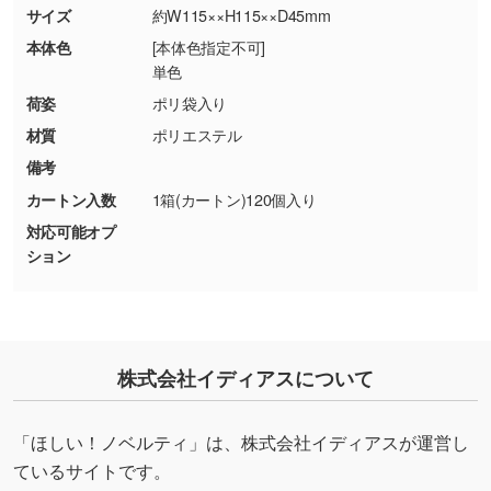
商品が破損した場合
現物支給による色指定も承っております。→
詳
サイズ
約W115××H115××D45mm
・商品到着後7日以上経過している場合
しく見る
本体色
[本体色指定不可]
・お客様のご都合による返品・交換依頼(商
単色
品・色・数量などの注文間違い等)
・背景がある画像からキャラクター部分だけを
荷姿
ポリ袋入り
使いたいです
材質
ポリエステル
シンプルな背景のデータや、使いたいキャラク
備考
ター部分の輪郭がはっきりしているデータは切
カートン入数
1箱(カートン)120個入り
り抜き処理が可能です。→
詳しく見る
対応可能オプ
ション
・持っているデータの背景が足りない／塗り足
しの作り方が分からない
印刷したいデータが印刷範囲よりも小さい場
合、シンプルな色・柄の背景であれば拡張が可
能です。→
詳しく見る
株式会社イディアスについて
・デザインにQRコードを入れたい／QRコード
「ほしい！ノベルティ」は、株式会社イディアスが運営し
を生成してほしい
ているサイトです。
URLをご指定いただければ、QRコードを生成