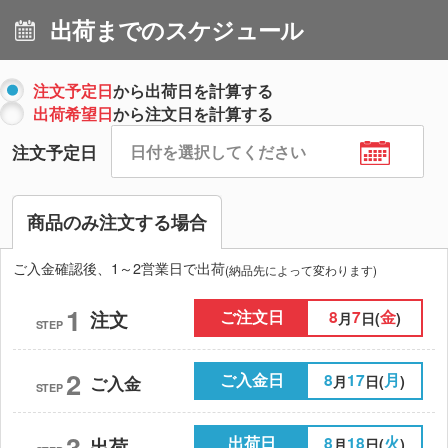
出荷までのスケジュール
注文予定日
から出荷日を計算する
出荷希望日
から注文日を計算する
注文予定日
商品のみ注文する場合
ご入金確認後、1～2営業日で出荷
(納品先によって変わります)
1
ご注文日
8
7
金
注文
月
日(
)
STEP
2
ご入金日
8
17
月
月
日(
)
ご入金
STEP
3
出荷日
8
18
火
出荷
月
日(
)