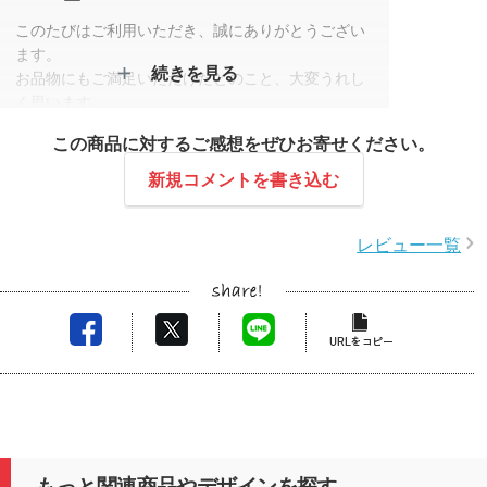
このたびはご利用いただき、誠にありがとうござい
ます。
続きを見る
お品物にもご満足いただけたとのこと、大変うれし
く思います。
お忙しい中、迅速にご対応いただきましたおかげ
この商品に対するご感想をぜひお寄せください。
で、無事に納品することができました。
またのご利用をスタッフ一同、心よりお待ちしてお
新規コメントを書き込む
ります。
レビュー一覧
もっと関連商品やデザインを探す