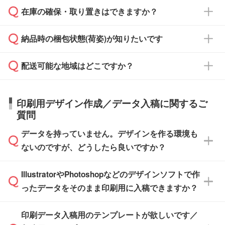
校や幼稚園・保育園であれば、同様の条件でご
たは注文フォームの『ご注文に関する備考欄』
在庫の確保・取り置きはできますか？
ご希望の納期がある場合は、お問い合わせ・お
対応できる場合がございます。
よりお知らせください。
・商品のみ注文する場合(サンプル購入を含む)
見積もり・ご注文時にその旨をお知らせくださ
ご希望の際は担当スタッフまでお気軽にご相談
ご入金確認後、1～2営業日で出荷いたしま
納品時の梱包状態(荷姿)が知りたいです
い。
ご入金確認後に在庫を確保し、注文確定のご連
ください。
す。
在庫状況や印刷スケジュールを確認のうえ、対
絡を致します。ご入金いただくまで在庫の確保
応が可能かご案内いたします。
配送可能な地域はどこですか？
はできかねますので予めご了承ください。
商品によって異なります。各ページにある商品
納期は商品や数量、印刷方法、ご納品場所、在
また、お急ぎで印刷をご希望の場合は、最短5
詳細の荷姿欄をご確認ください。
庫の有無によって異なります。正確な日程はス
営業日で出荷可能な商品もご用意しておりま
【箱入り】 商品がひとつずつ箱に入っていま
日本全国へお届けが可能です。なお、海外への
タッフまでお問い合わせください。
印刷用デザイン作成／データ入稿に関するご
す。>>
対象商品はこちら
す。(白箱、化粧箱、ブリスターパックなど)
直接納品は行っておりませんので予めご了承く
質問
※最短出荷日は商品によって異なります。各商
【袋入り】 商品がひとつずつ袋に入っていま
ださい。
また、商品ページ内の「出荷までのスケジュー
品ページにてご確認ください
す。(透明袋、デザイン袋など)
データを持っていません。デザインを作る環境も
ル」に注文予定日をご入力いただくと、おおよ
【個包装なし】 個包装がされていない状態で
ないのですが、どうしたら良いですか？
その締切日や出荷目安をご確認いただけます。
納品します。
商品在庫や印刷ラインを確保するためにも、商
※化粧箱から白箱への入れ替えや、オリジナル
IllustratorやPhotoshopなどのデザインソフトで作
品が決まりましたらお早めのご発注をお願いい
無料の「
デザインシミュレーター
」を使えば、
箱の作成は原則承っておりません。
たします。
ったデータをそのまま印刷用に入稿できますか？
PCやスマホから簡単にデザインを作成できま
す。スタンプやテンプレートも豊富なので、デ
※土日祝日を除く営業日換算です。
印刷データ入稿用のテンプレートが欲しいです／
ザインソフトがなくても安心です。
IllustratorやPhotoshop、CLIP STUDIOなどのデ