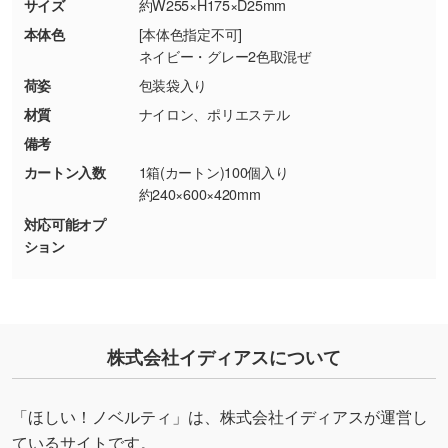
商品が破損した場合
現物支給による色指定も承っております。→
詳
サイズ
約W255×H175×D25mm
・商品到着後7日以上経過している場合
しく見る
本体色
[本体色指定不可]
・お客様のご都合による返品・交換依頼(商
ネイビー・グレー2色取混ぜ
品・色・数量などの注文間違い等)
・背景がある画像からキャラクター部分だけを
荷姿
包装袋入り
使いたいです
材質
ナイロン、ポリエステル
シンプルな背景のデータや、使いたいキャラク
備考
ター部分の輪郭がはっきりしているデータは切
カートン入数
1箱(カートン)100個入り
り抜き処理が可能です。→
詳しく見る
約240×600×420mm
対応可能オプ
・持っているデータの背景が足りない／塗り足
ション
しの作り方が分からない
印刷したいデータが印刷範囲よりも小さい場
合、シンプルな色・柄の背景であれば拡張が可
能です。→
詳しく見る
株式会社イディアスについて
・デザインにQRコードを入れたい／QRコード
を生成してほしい
「ほしい！ノベルティ」は、株式会社イディアスが運営し
URLをご指定いただければ、QRコードを生成
ているサイトです。