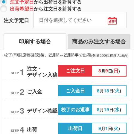
注文予定日
から出荷日を計算する
出荷希望日
から注文日を計算する
注文予定日
印刷する場合
商品のみ注文する場合
校了(印刷原稿確認)後、2週間～2週間半で出荷
(数量500個程度の場合)
注文・
1
ご注文日
8
9
日
月
日(
)
STEP
デザイン入稿
2
ご入金日
8
18
火
月
日(
)
ご入金
STEP
3
校了のお返事
8
19
水
月
日(
)
デザイン確認
STEP
4
出荷日
9
1
火
月
日(
)
出荷
STEP