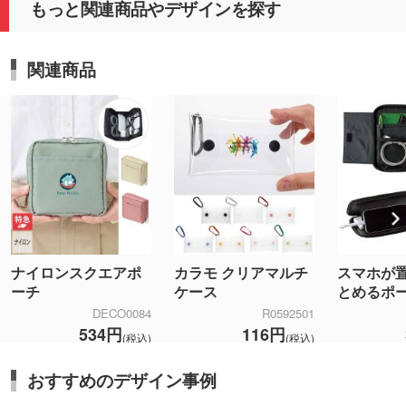
もっと関連商品やデザインを探す
関連商品
ナイロンスクエアポ
カラモ クリアマルチ
スマホが
ーチ
ケース
とめるポ
DECO0084
R0592501
534円
116円
(税込)
(税込)
おすすめのデザイン事例