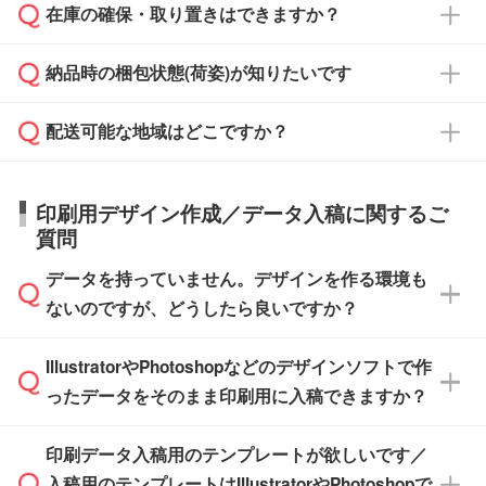
校や幼稚園・保育園であれば、同様の条件でご
たは注文フォームの『ご注文に関する備考欄』
在庫の確保・取り置きはできますか？
ご希望の納期がある場合は、お問い合わせ・お
対応できる場合がございます。
よりお知らせください。
・商品のみ注文する場合(サンプル購入を含む)
見積もり・ご注文時にその旨をお知らせくださ
ご希望の際は担当スタッフまでお気軽にご相談
ご入金確認後、1～2営業日で出荷いたしま
納品時の梱包状態(荷姿)が知りたいです
い。
ご入金確認後に在庫を確保し、注文確定のご連
ください。
す。
在庫状況や印刷スケジュールを確認のうえ、対
絡を致します。ご入金いただくまで在庫の確保
応が可能かご案内いたします。
配送可能な地域はどこですか？
はできかねますので予めご了承ください。
商品によって異なります。各ページにある商品
納期は商品や数量、印刷方法、ご納品場所、在
また、お急ぎで印刷をご希望の場合は、最短5
詳細の荷姿欄をご確認ください。
庫の有無によって異なります。正確な日程はス
営業日で出荷可能な商品もご用意しておりま
【箱入り】 商品がひとつずつ箱に入っていま
日本全国へお届けが可能です。なお、海外への
タッフまでお問い合わせください。
印刷用デザイン作成／データ入稿に関するご
す。>>
対象商品はこちら
す。(白箱、化粧箱、ブリスターパックなど)
直接納品は行っておりませんので予めご了承く
質問
※最短出荷日は商品によって異なります。各商
【袋入り】 商品がひとつずつ袋に入っていま
ださい。
また、商品ページ内の「出荷までのスケジュー
品ページにてご確認ください
す。(透明袋、デザイン袋など)
データを持っていません。デザインを作る環境も
ル」に注文予定日をご入力いただくと、おおよ
【個包装なし】 個包装がされていない状態で
ないのですが、どうしたら良いですか？
その締切日や出荷目安をご確認いただけます。
納品します。
商品在庫や印刷ラインを確保するためにも、商
※化粧箱から白箱への入れ替えや、オリジナル
IllustratorやPhotoshopなどのデザインソフトで作
品が決まりましたらお早めのご発注をお願いい
無料の「
デザインシミュレーター
」を使えば、
箱の作成は原則承っておりません。
たします。
ったデータをそのまま印刷用に入稿できますか？
PCやスマホから簡単にデザインを作成できま
す。スタンプやテンプレートも豊富なので、デ
※土日祝日を除く営業日換算です。
印刷データ入稿用のテンプレートが欲しいです／
ザインソフトがなくても安心です。
IllustratorやPhotoshop、CLIP STUDIOなどのデ
※沖縄・離島は追加日数がかかります。
入稿用のテンプレートはIllustratorやPhotoshopで