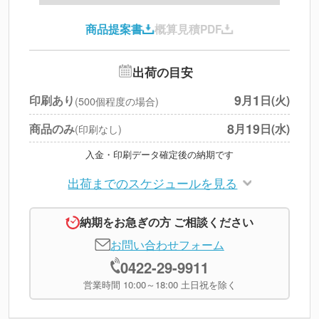
印刷代
--
商品提案書
概算見積PDF
送料
--
※
北海道・沖縄・離島 別途
追加オプション
--
出荷の目安
円
税別合計
9
1
印刷あり
月
日(火)
(500個程度の場合)
※
上記小計は税別です
8
19
商品のみ
月
日(水)
(印刷なし)
入金・印刷データ確定後の納期です
出荷までのスケジュールを見る
納期をお急ぎの方 ご相談ください
お問い合わせフォーム
0422-29-9911
営業時間 10:00～18:00 土日祝を除く