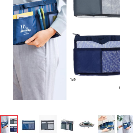
1
/
9