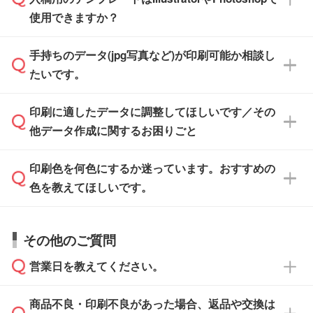
ザインソフトでこだわりのデザインを作成した
また、「
データ作成サービス
」もご利用いただ
使用できますか？
い方は、
完全データ入稿
がおすすめです。
けます。ご希望の文言・書体・印刷色をお知ら
「.ai」形式または「.psd」形式で保存し、お見
せいただければ、弊社にて無料でデザインデー
積・ご注文フォームにアップロードしてご入稿
手持ちのデータ(jpg写真など)が印刷可能か相談し
一部商品は入稿用テンプレートのご用意があり
タを1点作成いたします。
ください。
たいです。
ます。各商品ページの『印刷方法・テンプレー
ト』からダウンロードをお願いいたします。
ご入稿後は経験豊富なスタッフがデータに不備
印刷に適したデータに調整してほしいです／その
入稿用のテンプレートはPDF形式ですが、
印刷に適したデータ・解像度かどうか、担当ス
がないかチェックし、お客様と確認してから印
IllustratorやPhotoshopで開いてご利用いただけ
他データ作成に関するお困りごと
タッフが事前に確認いたします。
刷に進みますので、ご安心ください。
ます。詳しい手順は「
入稿テンプレートの使い
データはお見積・ご注文・
お問い合わせフォー
方
」をご確認ください。
印刷色を何色にするか迷っています。おすすめの
ム
へ添付いただくか、担当スタッフ宛にメール
データ作成でお困りの際には、担当スタッフが
でお送りください。
色を教えてほしいです。
サポートいたしますのでお気軽にご相談くださ
仕上がりに影響しそうな点もチェックいたしま
い。
すので、データのご相談だけでもお気軽にお問
お問い合わせフォーム
や、見積/注文フォーム
お見積・ご注文・
お問い合わせフォーム
からご
その他のご質問
い合わせください。
から添付してお送りください。
相談いただきますと、担当スタッフがお客様の
ご希望や商品の本体色を確認し、印刷色をご提
営業日を教えてください。
なお、印刷用データの作り方に関する詳細は、
・解像度の低いデータをトレース/調整してほ
案させていただきます。
「
完全データ入稿
」をご参照ください。
しい
本体色がブラック、ネイビーなど濃色の場合は
商品不良・印刷不良があった場合、返品や交換は
営業日は平日の10:00～18:00で、土日祝日はお
解像度の低い画像や、手書きのイラスト、写真