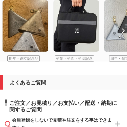
周年・創立記念品
卒業・卒園・卒団記念
周年・創
よくあるご質問
ご注文／お見積り／お支払い／配送・納期に
関するご質問
会員登録をしないで見積や注文をする事はできま