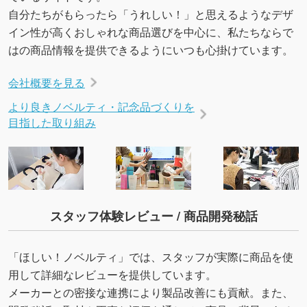
いたします。配置のご相談にも応じています。
自分たちがもらったら「うれしい！」と思えるようなデザ
→
詳しく見る
イン性が高くおしゃれな商品選びを中心に、私たちならで
はの商品情報を提供できるようにいつも心掛けています。
会社概要を見る
より良きノベルティ・記念品づくりを
目指した取り組み
スタッフ体験レビュー / 商品開発秘話
「ほしい！ノベルティ」では、スタッフが実際に商品を使
用して詳細なレビューを提供しています。
メーカーとの密接な連携により製品改善にも貢献。また、