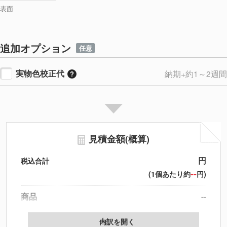
表面
追加オプション
任意
実物色校正代
納期+約1～2週間
見積金額(概算)
円
税込合計
--
(1個あたり約
円)
商品
--
製版代
--
内訳を開く