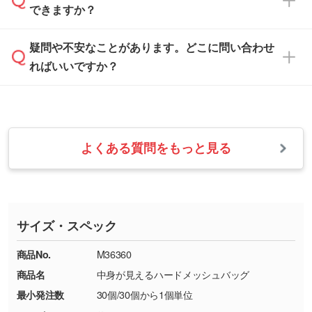
白色か淡い色の印刷色をおすすめしておりま
できますか？
休みとなります。注文・見積・お問い合わせ
などを、印刷に適したベクターデータに変換し
す。
は、土日祝日でもお送りいただければ、出社後
ます。→
詳しく見る
本体色がナチュラルなど淡色の場合、印刷をく
疑問や不安なことがあります。どこに問い合わせ
速やかに対応いたします。
お手数をお掛けいたしますが、至急担当スタッ
っきりと目立たせたいときは濃い印刷色が、柔
ればいいですか？
フまでご連絡ください。商品の状況を確認し、
・フルカラーデータを1色に変換してほしい
らかい雰囲気にしたいときは淡い印刷色が映え
改めてご案内いたします。
シルク印刷、レーザー彫刻など印刷方法にあわ
ます。
せて、フルカラーのデータを1色になおしま
お問い合わせフォームをご利用ください。1営
【返品・交換の対象】
す。→
詳しく見る
業日以内に担当スタッフよりメールにてご連絡
また、お選びいただいた印刷色が本体色に合わ
・お届け時に商品が損傷・故障している場合
いたします。
ない場合や仕上がりに影響しそうな場合は、ス
よくある質問をもっと見る
・ご注文と異なる商品が届いた場合
・1色印刷でグラデーションや濃淡を表現した
お急ぎの場合はお電話でのご質問も受け付けて
タッフから別の色をご案内することもございま
・印刷不良があった場合
い
おります。下記電話番号までお問い合わせくだ
す。
※印刷不良は原則として“再印刷”でご対応させ
網点という技法で濃淡を表現することができま
さい。
ていただいております。
す。濃淡の差が分かるデータに調整いたしま
サイズ・スペック
※詳しくは「
商品の良品基準について
」をご覧
す。→
詳しく見る
TEL：0422-29-9911 営業時間10:00～
ください。
18:00(土日祝日除く)
商品No.
M36360
・コーポレートカラーを使って印刷したい／印
お問い合わせフォームはこちら
商品名
中身が見えるハードメッシュバッグ
【返品・交換ができない場合】
刷色にこだわりがある
最小発注数
30個/30個から1個単位
・お客様の元で商品を加工された場合、または
DIC・PANTONEなどのカラーチップの指定や、