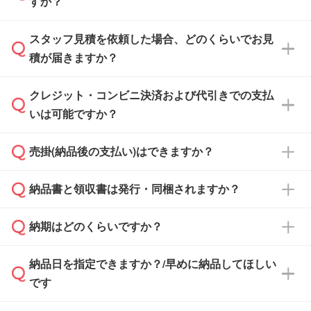
すか？
スタッフ見積を依頼した場合、どのくらいでお見
可能です。見積・注文フォームにて『ゲストの
積が届きますか？
まま進む』ボタンからお進みのうえ、ご依頼く
ださい。
クレジット・コンビニ決済および代引きでの支払
通常、翌営業日までにお送りしております。混
いは可能ですか？
雑状況によっては、お時間をいただくこともご
ざいます。予めご了承ください。土日祝日にご
売掛(納品後の支払い)はできますか？
依頼いただいた場合は、翌営業日以降のご連絡
銀行振込のみのご対応となります。
となります。
納品書と領収書は発行・同梱されますか？
基本的には先入金をお願いしておりますが、自
治体・行政機関・学校・病院・上場企業様 な
納期はどのくらいですか？
どの場合は、月末締め翌月末払いに対応可能で
納品書・領収書は ご依頼をいただいた場合の
す。
み発行しております。商品への同梱はしておら
納品日を指定できますか？/早めに納品してほしい
ず、通常はPDFデータをメール添付でお送りし
・印刷する場合(500個程度)
また、卒業・卒園記念品で対策委員会や個人様
です
ます。
ご入金、イメージ画像の校了から約2週間～2
からご注文いただく場合でも、お支払い元が学
原本の郵送をご希望の場合は、担当スタッフま
週間半でご納品いたします。