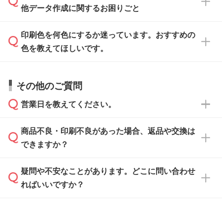
がないかチェックし、お客様と確認してから印
IllustratorやPhotoshopで開いてご利用いただけ
他データ作成に関するお困りごと
タッフが事前に確認いたします。
刷に進みますので、ご安心ください。
ます。詳しい手順は「
入稿テンプレートの使い
データはお見積・ご注文・
お問い合わせフォー
方
」をご確認ください。
印刷色を何色にするか迷っています。おすすめの
ム
へ添付いただくか、担当スタッフ宛にメール
データ作成でお困りの際には、担当スタッフが
でお送りください。
色を教えてほしいです。
サポートいたしますのでお気軽にご相談くださ
仕上がりに影響しそうな点もチェックいたしま
い。
すので、データのご相談だけでもお気軽にお問
お問い合わせフォーム
や、見積/注文フォーム
お見積・ご注文・
お問い合わせフォーム
からご
その他のご質問
い合わせください。
から添付してお送りください。
相談いただきますと、担当スタッフがお客様の
ご希望や商品の本体色を確認し、印刷色をご提
営業日を教えてください。
なお、印刷用データの作り方に関する詳細は、
・解像度の低いデータをトレース/調整してほ
案させていただきます。
「
完全データ入稿
」をご参照ください。
しい
本体色がブラック、ネイビーなど濃色の場合は
商品不良・印刷不良があった場合、返品や交換は
営業日は平日の10:00～18:00で、土日祝日はお
解像度の低い画像や、手書きのイラスト、写真
白色か淡い色の印刷色をおすすめしておりま
できますか？
休みとなります。注文・見積・お問い合わせ
などを、印刷に適したベクターデータに変換し
す。
は、土日祝日でもお送りいただければ、出社後
ます。→
詳しく見る
本体色がナチュラルなど淡色の場合、印刷をく
疑問や不安なことがあります。どこに問い合わせ
速やかに対応いたします。
お手数をお掛けいたしますが、至急担当スタッ
っきりと目立たせたいときは濃い印刷色が、柔
ればいいですか？
フまでご連絡ください。商品の状況を確認し、
・フルカラーデータを1色に変換してほしい
らかい雰囲気にしたいときは淡い印刷色が映え
改めてご案内いたします。
シルク印刷、レーザー彫刻など印刷方法にあわ
ます。
せて、フルカラーのデータを1色になおしま
お問い合わせフォームをご利用ください。1営