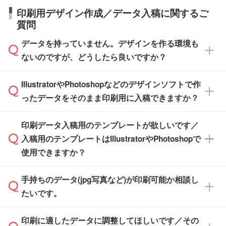
【箱入り】 商品がひとつずつ箱に入っていま
日本全国へお届けが可能です。なお、海外への
タッフまでお問い合わせください。
印刷用デザイン作成／データ入稿に関するご
す。>>
対象商品はこちら
す。(白箱、化粧箱、ブリスターパックなど)
直接納品は行っておりませんので予めご了承く
質問
※最短出荷日は商品によって異なります。各商
【袋入り】 商品がひとつずつ袋に入っていま
ださい。
また、商品ページ内の「出荷までのスケジュー
品ページにてご確認ください
す。(透明袋、デザイン袋など)
データを持っていません。デザインを作る環境も
ル」に注文予定日をご入力いただくと、おおよ
【個包装なし】 個包装がされていない状態で
ないのですが、どうしたら良いですか？
その締切日や出荷目安をご確認いただけます。
納品します。
商品在庫や印刷ラインを確保するためにも、商
※化粧箱から白箱への入れ替えや、オリジナル
IllustratorやPhotoshopなどのデザインソフトで作
品が決まりましたらお早めのご発注をお願いい
無料の「
デザインシミュレーター
」を使えば、
箱の作成は原則承っておりません。
たします。
ったデータをそのまま印刷用に入稿できますか？
PCやスマホから簡単にデザインを作成できま
す。スタンプやテンプレートも豊富なので、デ
※土日祝日を除く営業日換算です。
印刷データ入稿用のテンプレートが欲しいです／
ザインソフトがなくても安心です。
IllustratorやPhotoshop、CLIP STUDIOなどのデ
※沖縄・離島は追加日数がかかります。
入稿用のテンプレートはIllustratorやPhotoshopで
ザインソフトでこだわりのデザインを作成した
また、「
データ作成サービス
」もご利用いただ
使用できますか？
い方は、
完全データ入稿
がおすすめです。
けます。ご希望の文言・書体・印刷色をお知ら
「.ai」形式または「.psd」形式で保存し、お見
せいただければ、弊社にて無料でデザインデー
積・ご注文フォームにアップロードしてご入稿
手持ちのデータ(jpg写真など)が印刷可能か相談し
一部商品は入稿用テンプレートのご用意があり
タを1点作成いたします。
ください。
たいです。
ます。各商品ページの『印刷方法・テンプレー
ト』からダウンロードをお願いいたします。
ご入稿後は経験豊富なスタッフがデータに不備
印刷に適したデータに調整してほしいです／その
入稿用のテンプレートはPDF形式ですが、
印刷に適したデータ・解像度かどうか、担当ス