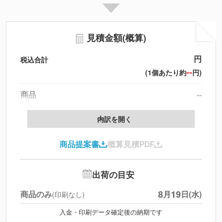
見積金額(概算)
円
税込合計
--
(1個あたり約
円)
商品
--
送料
--
※
北海道・沖縄・離島 別途
内訳を開く
円
税別合計
商品提案書
概算見積PDF
※
上記小計は税別です
出荷の目安
8
19
商品のみ
月
日(水)
(印刷なし)
入金・印刷データ確定後の納期です