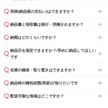
ざいます。予めご了承ください。土日祝日にご
売掛(納品後の支払い)はできますか？
依頼いただいた場合は、翌営業日以降のご連絡
銀行振込のみのご対応となります。
となります。
納品書と領収書は発行・同梱されますか？
基本的には先入金をお願いしておりますが、自
治体・行政機関・学校・病院・上場企業様 な
納期はどのくらいですか？
どの場合は、月末締め翌月末払いに対応可能で
納品書・領収書は ご依頼をいただいた場合の
す。
み発行しております。商品への同梱はしておら
納品日を指定できますか？/早めに納品してほしい
ず、通常はPDFデータをメール添付でお送りし
・印刷する場合(500個程度)
また、卒業・卒園記念品で対策委員会や個人様
です
ます。
ご入金、イメージ画像の校了から約2週間～2
からご注文いただく場合でも、お支払い元が学
原本の郵送をご希望の場合は、担当スタッフま
週間半でご納品いたします。
校や幼稚園・保育園であれば、同様の条件でご
たは注文フォームの『ご注文に関する備考欄』
在庫の確保・取り置きはできますか？
ご希望の納期がある場合は、お問い合わせ・お
対応できる場合がございます。
よりお知らせください。
・商品のみ注文する場合(サンプル購入を含む)
見積もり・ご注文時にその旨をお知らせくださ
ご希望の際は担当スタッフまでお気軽にご相談
ご入金確認後、1～2営業日で出荷いたしま
納品時の梱包状態(荷姿)が知りたいです
い。
ご入金確認後に在庫を確保し、注文確定のご連
ください。
す。
在庫状況や印刷スケジュールを確認のうえ、対
絡を致します。ご入金いただくまで在庫の確保
応が可能かご案内いたします。
配送可能な地域はどこですか？
はできかねますので予めご了承ください。
商品によって異なります。各ページにある商品
納期は商品や数量、印刷方法、ご納品場所、在
また、お急ぎで印刷をご希望の場合は、最短5
詳細の荷姿欄をご確認ください。
庫の有無によって異なります。正確な日程はス
営業日で出荷可能な商品もご用意しておりま