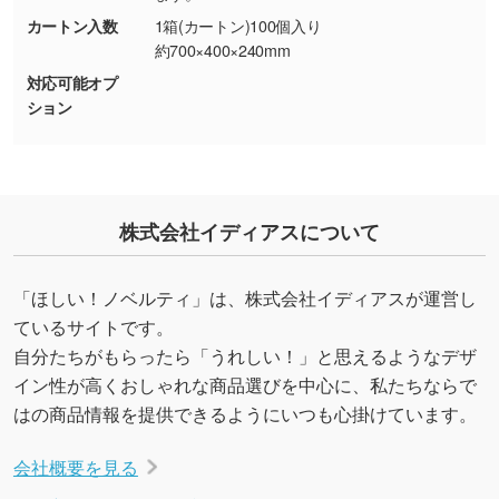
り抜き処理が可能です。→
詳しく見る
カートン入数
1箱(カートン)100個入り
約700×400×240mm
・持っているデータの背景が足りない／塗り足
対応可能オプ
しの作り方が分からない
ション
印刷したいデータが印刷範囲よりも小さい場
合、シンプルな色・柄の背景であれば拡張が可
能です。→
詳しく見る
・デザインにQRコードを入れたい／QRコード
株式会社イディアスについて
を生成してほしい
URLをご指定いただければ、QRコードを生成
「ほしい！ノベルティ」は、株式会社イディアスが運営し
いたします。配置のご相談にも応じています。
ているサイトです。
→
詳しく見る
自分たちがもらったら「うれしい！」と思えるようなデザ
イン性が高くおしゃれな商品選びを中心に、私たちならで
はの商品情報を提供できるようにいつも心掛けています。
会社概要を見る