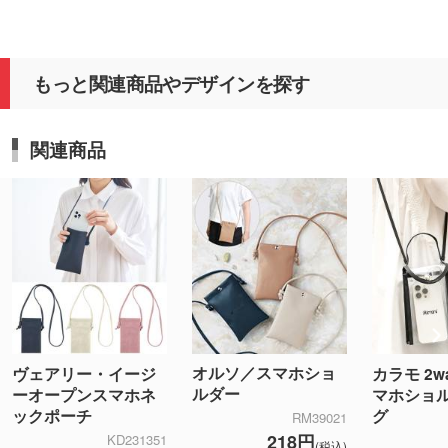
もっと関連商品やデザインを探す
関連商品
オルソ／スマホショ
ヴェアリー・イージ
カラモ 2
ルダー
ーオープンスマホネ
マホショ
ックポーチ
グ
RM39021
218円
KD231351
(税込)