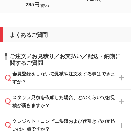
295円
(税込)
よくあるご質問
ご注文／お見積り／お支払い／配送・納期に
関するご質問
会員登録をしないで見積や注文をする事はできま
すか？
スタッフ見積を依頼した場合、どのくらいでお見
可能です。見積・注文フォームにて『ゲストの
積が届きますか？
まま進む』ボタンからお進みのうえ、ご依頼く
ださい。
クレジット・コンビニ決済および代引きでの支払
通常、翌営業日までにお送りしております。混
いは可能ですか？
雑状況によっては、お時間をいただくこともご