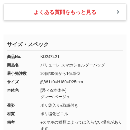
【返品・交換の対象】
す。→
詳しく見る
業日以内に担当スタッフよりメールにてご連絡
また、お選びいただいた印刷色が本体色に合わ
・お届け時に商品が損傷・故障している場合
いたします。
ない場合や仕上がりに影響しそうな場合は、ス
よくある質問をもっと見る
・ご注文と異なる商品が届いた場合
・1色印刷でグラデーションや濃淡を表現した
お急ぎの場合はお電話でのご質問も受け付けて
タッフから別の色をご案内することもございま
・印刷不良があった場合
い
おります。下記電話番号までお問い合わせくだ
す。
※印刷不良は原則として“再印刷”でご対応させ
網点という技法で濃淡を表現することができま
さい。
ていただいております。
す。濃淡の差が分かるデータに調整いたしま
サイズ・スペック
※詳しくは「
商品の良品基準について
」をご覧
す。→
詳しく見る
TEL：0422-29-9911 営業時間10:00～
ください。
18:00(土日祝日除く)
商品No.
KD247421
・コーポレートカラーを使って印刷したい／印
お問い合わせフォームはこちら
商品名
パリューレ スマホショルダーバッグ
【返品・交換ができない場合】
刷色にこだわりがある
最小発注数
30個/30個から1個単位
・お客様の元で商品を加工された場合、または
DIC・PANTONEなどのカラーチップの指定や、
商品が破損した場合
現物支給による色指定も承っております。→
詳
サイズ
約W110×H180×D25mm
・商品到着後7日以上経過している場合
しく見る
本体色
[選べる本体色]
・お客様のご都合による返品・交換依頼(商
グレー/ ベージュ
品・色・数量などの注文間違い等)
・背景がある画像からキャラクター部分だけを
荷姿
ポリ袋入り※取説付き
使いたいです
材質
ポリ塩化ビニル
シンプルな背景のデータや、使いたいキャラク
備考
※スマホの種類によっては入らない場合があり
ター部分の輪郭がはっきりしているデータは切
ます。