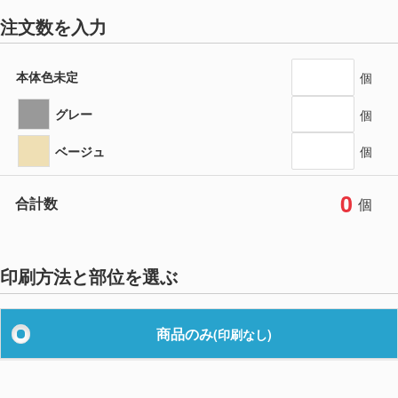
注文数を入力
本体色未定
個
グレー
個
ベージュ
個
0
合計数
個
印刷方法と部位を選ぶ
商品のみ
(印刷なし)