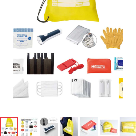
1
/
7