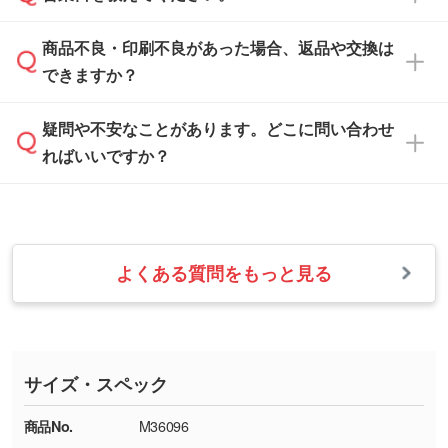
なお、印刷用データの作り方に関する詳細は、
・解像度の低いデータをトレース/調整してほ
案させていただきます。
「
完全データ入稿
」をご参照ください。
しい
本体色がブラック、ネイビーなど濃色の場合は
商品不良・印刷不良があった場合、返品や交換は
営業日は平日の10:00～18:00で、土日祝日はお
解像度の低い画像や、手書きのイラスト、写真
白色か淡い色の印刷色をおすすめしておりま
できますか？
休みとなります。注文・見積・お問い合わせ
などを、印刷に適したベクターデータに変換し
す。
は、土日祝日でもお送りいただければ、出社後
ます。→
詳しく見る
本体色がナチュラルなど淡色の場合、印刷をく
疑問や不安なことがあります。どこに問い合わせ
速やかに対応いたします。
お手数をお掛けいたしますが、至急担当スタッ
っきりと目立たせたいときは濃い印刷色が、柔
ればいいですか？
フまでご連絡ください。商品の状況を確認し、
・フルカラーデータを1色に変換してほしい
らかい雰囲気にしたいときは淡い印刷色が映え
改めてご案内いたします。
シルク印刷、レーザー彫刻など印刷方法にあわ
ます。
せて、フルカラーのデータを1色になおしま
お問い合わせフォームをご利用ください。1営
【返品・交換の対象】
す。→
詳しく見る
業日以内に担当スタッフよりメールにてご連絡
また、お選びいただいた印刷色が本体色に合わ
・お届け時に商品が損傷・故障している場合
いたします。
ない場合や仕上がりに影響しそうな場合は、ス
よくある質問をもっと見る
・ご注文と異なる商品が届いた場合
・1色印刷でグラデーションや濃淡を表現した
お急ぎの場合はお電話でのご質問も受け付けて
タッフから別の色をご案内することもございま
・印刷不良があった場合
い
おります。下記電話番号までお問い合わせくだ
す。
※印刷不良は原則として“再印刷”でご対応させ
網点という技法で濃淡を表現することができま
さい。
ていただいております。
す。濃淡の差が分かるデータに調整いたしま
サイズ・スペック
※詳しくは「
商品の良品基準について
」をご覧
す。→
詳しく見る
TEL：0422-29-9911 営業時間10:00～
ください。
18:00(土日祝日除く)
商品No.
M36096
・コーポレートカラーを使って印刷したい／印
お問い合わせフォームはこちら