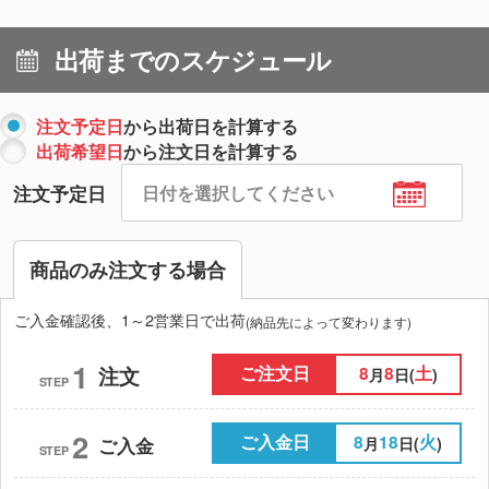
出荷までのスケジュール
注文予定日
から出荷日を計算する
出荷希望日
から注文日を計算する
注文予定日
商品のみ注文する場合
ご入金確認後、1～2営業日で出荷
(納品先によって変わります)
1
ご注文日
8
8
土
注文
月
日(
)
STEP
2
ご入金日
8
18
火
月
日(
)
ご入金
STEP