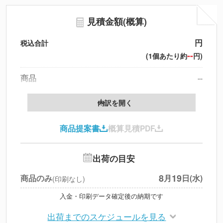
見積金額(概算)
円
税込合計
--
(1個あたり約
円)
商品
--
送料
--
※
北海道・沖縄・離島 別途
内訳を開く
円
税別合計
商品提案書
概算見積PDF
※
上記小計は税別です
出荷の目安
8
19
商品のみ
月
日(水)
(印刷なし)
入金・印刷データ確定後の納期です
出荷までのスケジュールを見る