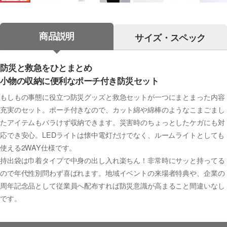
商品説明
サイズ・スペック
防災と救急をひとまとめ
小物の収納に便利なポーチ付き防災セット
もしもの事態に役立つ防災グッズと救急セットが一つにまとまった内容
充実のセット。ポーチ付きなので、カット綿や綿棒のようなこまごまし
たアイテムもバラけず収納できます。災害時のちょっとしたケガにも対
応でき安心。LEDライトは懐中電灯だけでなく、ルームライトとしても
使える2WAY仕様です。
持出袋は巾着タイプで中身の出し入れ楽ちん！非常時にサッと持ってる
ので年代性別問わず喜ばれます。地域イベントの来場者特典や、企業の
周年記念品として従業員へ配布すれば防災意識が高まること間違いなし
です。