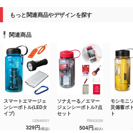
もっと関連商品やデザインを探す
関連商品
スマートエマージェ
ソナえーる／エマー
モシモニソ
ンシーボトル(LEDタ
ジェンシーボトル7点
災備蓄ボ
イプ)
セット
ト
U2846001
RM43026
329円
504円
(税込)
(税込)