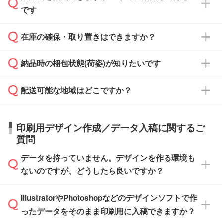
また、卒業・卒園記念品で対策委員会や個人様
です
ます。
ご入金、イメージ画像の校了から約2週間～2
からご注文いただく場合でも、お支払い元が学
原本の郵送をご希望の場合は、担当スタッフま
週間半でご納品いたします。
校や幼稚園・保育園であれば、同様の条件でご
たは注文フォームの『ご注文に関する備考欄』
在庫の確保・取り置きはできますか？
ご希望の納期がある場合は、お問い合わせ・お
対応できる場合がございます。
よりお知らせください。
・商品のみ注文する場合(サンプル購入を含む)
見積もり・ご注文時にその旨をお知らせくださ
ご希望の際は担当スタッフまでお気軽にご相談
ご入金確認後、1～2営業日で出荷いたしま
納品時の梱包状態(荷姿)が知りたいです
い。
ご入金確認後に在庫を確保し、注文確定のご連
ください。
す。
在庫状況や印刷スケジュールを確認のうえ、対
絡を致します。ご入金いただくまで在庫の確保
応が可能かご案内いたします。
配送可能な地域はどこですか？
はできかねますので予めご了承ください。
商品によって異なります。各ページにある商品
納期は商品や数量、印刷方法、ご納品場所、在
また、お急ぎで印刷をご希望の場合は、最短5
詳細の荷姿欄をご確認ください。
庫の有無によって異なります。正確な日程はス
営業日で出荷可能な商品もご用意しておりま
【箱入り】 商品がひとつずつ箱に入っていま
日本全国へお届けが可能です。なお、海外への
タッフまでお問い合わせください。
印刷用デザイン作成／データ入稿に関するご
す。>>
対象商品はこちら
す。(白箱、化粧箱、ブリスターパックなど)
直接納品は行っておりませんので予めご了承く
質問
※最短出荷日は商品によって異なります。各商
【袋入り】 商品がひとつずつ袋に入っていま
ださい。
また、商品ページ内の「出荷までのスケジュー
品ページにてご確認ください
す。(透明袋、デザイン袋など)
データを持っていません。デザインを作る環境も
ル」に注文予定日をご入力いただくと、おおよ
【個包装なし】 個包装がされていない状態で
ないのですが、どうしたら良いですか？
その締切日や出荷目安をご確認いただけます。
納品します。
商品在庫や印刷ラインを確保するためにも、商
※化粧箱から白箱への入れ替えや、オリジナル
IllustratorやPhotoshopなどのデザインソフトで作
品が決まりましたらお早めのご発注をお願いい
無料の「
デザインシミュレーター
」を使えば、
箱の作成は原則承っておりません。
たします。
ったデータをそのまま印刷用に入稿できますか？
PCやスマホから簡単にデザインを作成できま