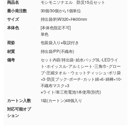
商品名
モシモニソナエル 防災15点セット
【返品・交換ができない場合】
刷色にこだわりがある
最小発注数
30個/30個から1個単位
・お客様の元で商品を加工された場合、または
DIC・PANTONEなどのカラーチップの指定や、
商品が破損した場合
現物支給による色指定も承っております。→
詳
サイズ
持出袋/約W320×H400mm
・商品到着後7日以上経過している場合
しく見る
本体色
[本体色指定不可]
・お客様のご都合による返品・交換依頼(商
単色
品・色・数量などの注文間違い等)
・背景がある画像からキャラクター部分だけを
荷姿
包装袋入り※取説付き
使いたいです
材質
持出袋/PP(不織布)
シンプルな背景のデータや、使いたいキャラク
備考
セット内容/持出袋･給水バッグ3L･LEDライ
ター部分の輪郭がはっきりしているデータは切
ト･ホイッスル･アルミシート･三角巾･グロー
り抜き処理が可能です。→
詳しく見る
ブ･圧縮タオル・ウェットティッシュ･ポリ袋
×3･防災ブック･ポーチ･カット綿×6･綿棒×10･
・持っているデータの背景が足りない／塗り足
不織布マスク×3
しの作り方が分からない
※ライト/単三乾電池1本使用(別売)
印刷したいデータが印刷範囲よりも小さい場
カートン入数
1箱(カートン)48個入り
合、シンプルな色・柄の背景であれば拡張が可
対応可能オプ
能です。→
詳しく見る
ション
・デザインにQRコードを入れたい／QRコード