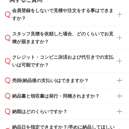
会員登録をしないで見積や注文をする事はできま
すか？
スタッフ見積を依頼した場合、どのくらいでお見
可能です。見積・注文フォームにて『ゲストの
積が届きますか？
まま進む』ボタンからお進みのうえ、ご依頼く
ださい。
クレジット・コンビニ決済および代引きでの支払
通常、翌営業日までにお送りしております。混
いは可能ですか？
雑状況によっては、お時間をいただくこともご
ざいます。予めご了承ください。土日祝日にご
売掛(納品後の支払い)はできますか？
依頼いただいた場合は、翌営業日以降のご連絡
銀行振込のみのご対応となります。
となります。
納品書と領収書は発行・同梱されますか？
基本的には先入金をお願いしておりますが、自
治体・行政機関・学校・病院・上場企業様 な
納期はどのくらいですか？
どの場合は、月末締め翌月末払いに対応可能で
納品書・領収書は ご依頼をいただいた場合の
す。
み発行しております。商品への同梱はしておら
納品日を指定できますか？/早めに納品してほしい
ず、通常はPDFデータをメール添付でお送りし
・印刷する場合(500個程度)