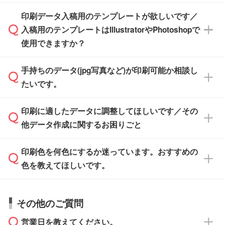
す。スタンプやテンプレートも豊富なので、デ
※土日祝日を除く営業日換算です。
印刷データ入稿用のテンプレートが欲しいです／
ザインソフトがなくても安心です。
IllustratorやPhotoshop、CLIP STUDIOなどのデ
※沖縄・離島は追加日数がかかります。
入稿用のテンプレートはIllustratorやPhotoshopで
ザインソフトでこだわりのデザインを作成した
また、「
データ作成サービス
」もご利用いただ
使用できますか？
い方は、
完全データ入稿
がおすすめです。
けます。ご希望の文言・書体・印刷色をお知ら
「.ai」形式または「.psd」形式で保存し、お見
せいただければ、弊社にて無料でデザインデー
積・ご注文フォームにアップロードしてご入稿
手持ちのデータ(jpg写真など)が印刷可能か相談し
一部商品は入稿用テンプレートのご用意があり
タを1点作成いたします。
ください。
たいです。
ます。各商品ページの『印刷方法・テンプレー
ト』からダウンロードをお願いいたします。
ご入稿後は経験豊富なスタッフがデータに不備
印刷に適したデータに調整してほしいです／その
入稿用のテンプレートはPDF形式ですが、
印刷に適したデータ・解像度かどうか、担当ス
がないかチェックし、お客様と確認してから印
IllustratorやPhotoshopで開いてご利用いただけ
他データ作成に関するお困りごと
タッフが事前に確認いたします。
刷に進みますので、ご安心ください。
ます。詳しい手順は「
入稿テンプレートの使い
データはお見積・ご注文・
お問い合わせフォー
方
」をご確認ください。
印刷色を何色にするか迷っています。おすすめの
ム
へ添付いただくか、担当スタッフ宛にメール
データ作成でお困りの際には、担当スタッフが
でお送りください。
色を教えてほしいです。
サポートいたしますのでお気軽にご相談くださ
仕上がりに影響しそうな点もチェックいたしま
い。
すので、データのご相談だけでもお気軽にお問
お問い合わせフォーム
や、見積/注文フォーム
お見積・ご注文・
お問い合わせフォーム
からご
その他のご質問
い合わせください。
から添付してお送りください。
相談いただきますと、担当スタッフがお客様の
ご希望や商品の本体色を確認し、印刷色をご提
営業日を教えてください。