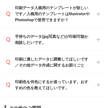
す。
IllustratorやPhotoshop、CLIP STUDIOなどの
印刷データ入稿用のテンプレートが欲しい
デザインソフトでこだわりのデザインを作
です／入稿用のテンプレートはIllustratorや
また、「
データ作成サービス
」もご利用い
成したい方は、
完全データ入稿
がおすすめ
Photoshopで使用できますか？
ただけます。ご希望の文言・書体・印刷色
です。
をお知らせいただければ、弊社にて無料で
「.ai」形式または「.psd」形式で保存し、
デザインデータを1点作成いたします。
一部商品は入稿用テンプレートのご用意が
手持ちのデータ(jpg写真など)が印刷可能か
お見積・ご注文フォームにアップロードし
あります。各商品ページの『印刷方法・テ
相談したいです。
てご入稿ください。
ンプレート』からダウンロードをお願いい
たします。
ご入稿後は経験豊富なスタッフがデータに
印刷に適したデータ・解像度かどうか、担
印刷に適したデータに調整してほしいです
入稿用のテンプレートはPDF形式ですが、
不備がないかチェックし、お客様と確認し
当スタッフが事前に確認いたします。
／その他データ作成に関するお困りごと
IllustratorやPhotoshopで開いてご利用いた
てから印刷に進みますので、ご安心くださ
データはお見積・ご注文・
お問い合わせフ
だけます。詳しい手順は「
入稿テンプレー
い。
ォーム
へ添付いただくか、担当スタッフ宛
トの使い方
」をご確認ください。
データ作成でお困りの際には、担当スタッ
印刷色を何色にするか迷っています。おす
にメールでお送りください。
フがサポートいたしますのでお気軽にご相
すめの色を教えてほしいです。
仕上がりに影響しそうな点もチェックいた
談ください。
しますので、データのご相談だけでもお気
お問い合わせフォーム
や、見積/注文フォー
軽にお問い合わせください。
お見積・ご注文・
お問い合わせフォーム
か
ムから添付してお送りください。
その他のご質問