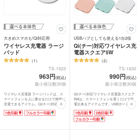
大きめスマホも!Qi対応用
USBハブとしても使える1台2役
ワイヤレス充電器 ラージ
Qi(チー)対応ワイヤレス充
パッド
電器スクエア5W
1
2
TS-1523
TS-1630
963円
990円
(税込)
(税込)
最小発注数30個
最小発注数30個
ワイヤレス充電器 ラージパッドは、ス
Qi(チー)対応ワイヤレス充電器スクエア
マートフォンを上に乗せるだけで簡単に
5Wは、スマートフォンを置くだけで充
充電できるアイテム。Qi(チー)対応機種
電出来るアイテムです。USBポートが2
であれば、メーカーや機器を問わず使用
つあるので、ハブとしても使用できパソ
1色印刷
フルカラー印刷
1色印刷
2色印刷
できるので、違うケーブルを用意する手
コンのUSBポートが少ない方にもオスス
間が省けます。
メです。通電と充電はランプの色でさり
フルカラー印刷
大きめのスマホがバランスよく置けるサ
げなく確認ができるのも嬉しいポイン
イズ感。裏面にはすべり止め付きで卓上
ト。赤が通電、青が充電中です。
で滑るのを防ぎます。
名入れは広い面積での印刷が可能です。
ワンポイント1色印刷の他に、盤面にフ
1色印刷・2色印刷でスタイリッシュなデ