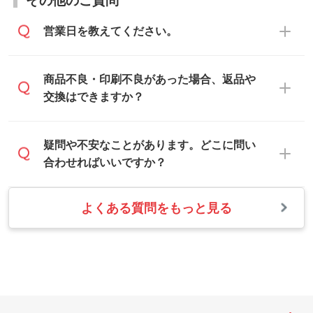
らご相談いただきますと、担当スタッフが
なお、印刷用データの作り方に関する詳細
お客様のご希望や商品の本体色を確認し、
・解像度の低いデータをトレース/調整して
営業日を教えてください。
は、「
完全データ入稿
」をご参照くださ
印刷色をご提案させていただきます。
ほしい
い。
本体色がブラック、ネイビーなど濃色の場
解像度の低い画像や、手書きのイラスト、
合は白色か淡い色の印刷色をおすすめして
営業日は平日の10:00～18:00で、土日祝日
商品不良・印刷不良があった場合、返品や
写真などを、印刷に適したベクターデータ
おります。
はお休みとなります。注文・見積・お問い
交換はできますか？
に変換します。→
詳しく見る
本体色がナチュラルなど淡色の場合、印刷
合わせは、土日祝日でもお送りいただけれ
をくっきりと目立たせたいときは濃い印刷
ば、出社後速やかに対応いたします。
・フルカラーデータを1色に変換してほしい
お手数をお掛けいたしますが、至急担当ス
疑問や不安なことがあります。どこに問い
色が、柔らかい雰囲気にしたいときは淡い
シルク印刷、レーザー彫刻など印刷方法に
タッフまでご連絡ください。商品の状況を
合わせればいいですか？
印刷色が映えます。
あわせて、フルカラーのデータを1色になお
確認し、改めてご案内いたします。
します。→
詳しく見る
また、お選びいただいた印刷色が本体色に
よくある質問をもっと見る
お問い合わせフォームをご利用ください。1
【返品・交換の対象】
合わない場合や仕上がりに影響しそうな場
・1色印刷でグラデーションや濃淡を表現し
営業日以内に担当スタッフよりメールにて
・お届け時に商品が損傷・故障している場
合は、スタッフから別の色をご案内するこ
たい
ご連絡いたします。
合
ともございます。
網点という技法で濃淡を表現することがで
お急ぎの場合はお電話でのご質問も受け付
・ご注文と異なる商品が届いた場合
きます。濃淡の差が分かるデータに調整い
けております。下記電話番号までお問い合
・印刷不良があった場合
たします。→
詳しく見る
わせください。
※印刷不良は原則として“再印刷”でご対応さ