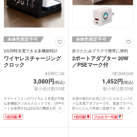
2台同時充電できる多機能時計
折りたたみプラグで携帯に便利
ワイヤレスチャージング
2ポートアダプター 20W
クロック
／PSEマーク付
ADWC-06
MCMA098
3,080円
1,452円
(税込)
(税込)
最小発注数20個
最小発注数30個
スマートフォンのワイヤレス充電が可能
出張や旅行のお供にぴったりのコンパク
な多機能デジタルクロックです。USBポ
トな充電アダプターです。電源プラグは
ートを使用すれば2台目の機器も同時に
折りたたんで本体に収納でき、持ち運び
充電可能。アラームは2つ設定できるデ
もスマート。100V～240V対応で海外で
1色印刷
1色印刷
フルカラー印刷
ュアルアラーム仕様なので起床をしっか
も安心して使用できます。USB Type-C
りサポートしてくれます。大きめのデジ
とUSB-Aの2ポート搭載で、同時使用の
タル表示は離れた場所からでも見やす
場合最大20Wの充電に対応。
く、シンプルなデザインでお部屋になじ
1色またはインクジェット印刷が可能で