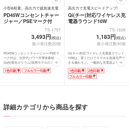
小型&軽量、高出力で超急速充電
高出力で充電スピードアップ!
PD45Wコンセントチャー
Qi(チー)対応ワイヤレス充
ジャー／PSEマーク付
電器ラウンド10W
TS-1757
TS-1626
3,493円
1,183円
(税込)
(税込)
最小発注数20個
最小発注数30個
PD45Wコンセントチャージャー/PSEマ
Qi(チー)対応ワイヤレス充電器ラウンド
ーク付は、次世代パワー半導体素材
10Wは、置くだけでスマホを急速充電で
GaN(窒化ガリウム)採用モデルのコンセ
きる優れモノ。一般的な充電器よりも高
ント充電器です。小型軽量で高出力を実
出力なのが特徴です。ワイヤレスなの
1色印刷
フルカラー印刷
1色印刷
2色印刷
現。PD(Power Delivery)対応・最大45W
で、着信が来てもすぐにスマホを手に取
のUSB Type-cポートは短時間でフル充
れます。在宅ワーク中の使用に便利で
フルカラー印刷
電が可能です。本体が熱くなりにくく放
す。
熱性に優れているのも魅力。バッテリー
名入れがよく映えるシンプルなデザイン
の劣化を防ぐ過電流・過電圧保護機能を
で、宣伝効果も抜群です。1色印刷・2色
搭載した安全設計です。スッキリと折り
印刷以外にもフルカラー印刷に対応して
たためる電源プラグで持ち運びも快適
いるので、多色のロゴやイラスト、写真
に。
をプリントすれば華やかなオリジナルグ
詳細カテゴリから商品を探す
本体側面に1色かフルカラー印刷ができ
ッズになります!
ます。記念品や購入特典、企業のオリジ
ナルグッズに使えるノベルティです。