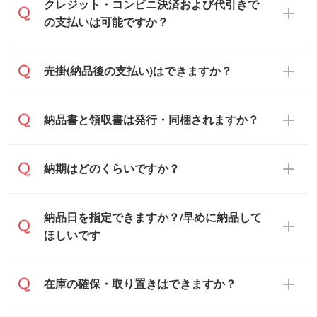
通常、翌営業日までにお送りしておりま
クレジット・コンビニ決済および代引きで
す。混雑状況によっては、お時間をいただ
の支払いは可能ですか？
くこともございます。予めご了承くださ
い。土日祝日にご依頼いただいた場合は、
銀行振込のみのご対応となります。
売掛(納品後の支払い)はできますか？
翌営業日以降のご連絡となります。
基本的には先入金をお願いしております
納品書と領収書は発行・同梱されますか？
が、自治体・行政機関・学校・病院・上場
企業様 などの場合は、月末締め翌月末払い
納品書・領収書は ご依頼をいただいた場合
納期はどのくらいですか？
に対応可能です。
のみ発行しております。商品への同梱はし
ておらず、通常はPDFデータをメール添付
また、卒業・卒園記念品で対策委員会や個
・印刷する場合(500個程度)
納品日を指定できますか？/早めに納品して
でお送りします。
人様からご注文いただく場合でも、お支払
ご入金、イメージ画像の校了から約2週間
ほしいです
原本の郵送をご希望の場合は、担当スタッ
い元が学校や幼稚園・保育園であれば、同
～2週間半でご納品いたします。
フまたは注文フォームの『ご注文に関する
様の条件でご対応できる場合がございま
備考欄』よりお知らせください。
す。
ご希望の納期がある場合は、お問い合わ
在庫の確保・取り置きはできますか？
・商品のみ注文する場合(サンプル購入を含
ご希望の際は担当スタッフまでお気軽にご
せ・お見積もり・ご注文時にその旨をお知
む)
相談ください。