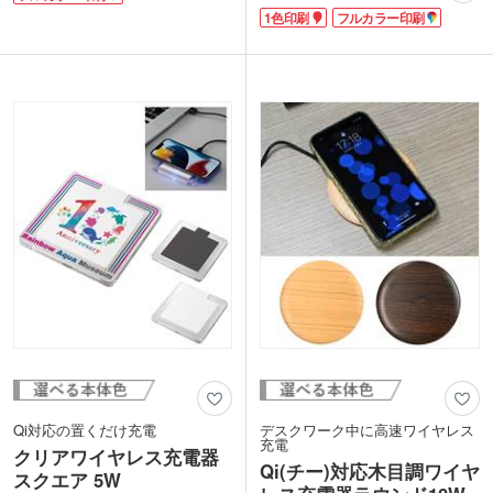
特徴。充電時は青いライトが点灯し、ア
はすべり止め付きで、安定してデスクに
1色印刷
フルカラー印刷
クリルを通して輝きます。充電中もそう
置いておけます。本体はシンプルなホワ
でない時も存在感を放つので、社名やロ
イトカラー。フルカラー印刷に対応して
ゴを印刷すれば宣伝効果は抜群！
います。名入れ面が目立ち販促効果が高
1色またはフルカラー印刷に対応。フル
い商品です。
カラーなら透明部にも印刷できます。イ
ラストや写真を自由に配置してオリジナ
ルの記念品を制作してみてはいかがでし
ょうか。
Qi対応の置くだけ充電
デスクワーク中に高速ワイヤレス
充電
クリアワイヤレス充電器
Qi(チー)対応木目調ワイヤ
スクエア 5W