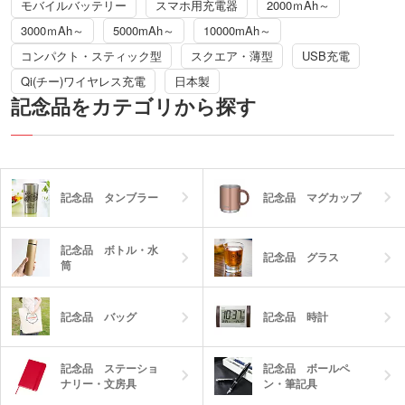
モバイルバッテリー
スマホ用充電器
2000ｍAh～
3000ｍAh～
5000mAh～
10000mAh～
コンパクト・スティック型
スクエア・薄型
USB充電
Qi(チー)ワイヤレス充電
日本製
記念品をカテゴリから探す
記念品 タンブラー
記念品 マグカップ
記念品 ボトル・水
記念品 グラス
筒
記念品 バッグ
記念品 時計
記念品 ステーショ
記念品 ボールペ
ナリー・文房具
ン・筆記具