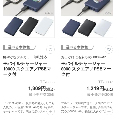
鮮やかなフルカラー印刷対応
お出かけにも安心の8000ｍAh
モバイルチャージャー
モバイルチャージャー
10000 スクエア／PSEマ
8000 スクエア／PSEマー
ーク付
ク付
TE-0038
TE-0037
1,309円
1,249円
(税込)
(税込)
最小発注数30個
最小発注数30個
ビジネスや旅行、災害時の備えとしても
フルカラーで印刷できる、人気のモバイ
人気の、大容量10000mAhのモバイルチ
ルチャージャーです。容量は外出時にも
ャージャーです。表面の広いスペースを
安心の8000mAh。表面に大きく印刷が可
活かしたフルカラー印刷に対応してお
能なため、オリジナル性が高く販促効果