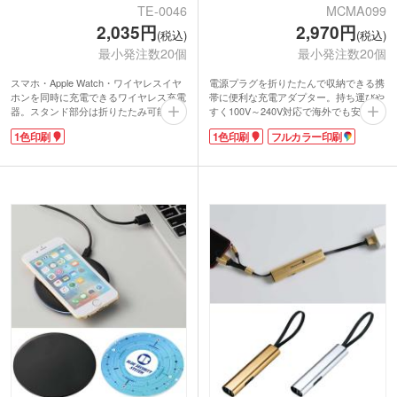
TE-0046
MCMA099
2,035円
2,970円
(税込)
(税込)
最小発注数20個
最小発注数20個
スマホ・Apple Watch・ワイヤレスイヤ
電源プラグを折りたたんで収納できる携
ホンを同時に充電できるワイヤレス充電
帯に便利な充電アダプター。持ち運びや
器。スタンド部分は折りたたみ可能でコ
すく100V～240V対応で海外でも安心し
ンパクトに収納でき、持ち運びにも便利
て使用できます。USB Type-CとUSB-A
1色印刷
1色印刷
フルカラー印刷
です。スマホ充電部はマグネット対応
の2ポート搭載で、同時使用の場合最大
で、対応機種であれば縦横どちらでもし
45Wの充電に対応。
っかり固定可能。1台でデスク周りの充
1色またはインクジェット印刷が可能で
電環境をすっきり整えます。
す。企業ロゴを名入れして周年記念品や
1色・フルカラーで名入れ可能。ご成約
オリジナルグッズ製作にいかがでしょう
特典のノベルティや、アニメ・漫画キャ
か。
ラクターを入れたエンタメグッズとして
など、幅広くご活用いただけます。