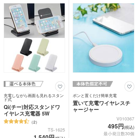
むのも魅力です。
す。企業の記念品やオリジナルグッズと
1色名入れ印刷でオリジナル時計が作れ
しても人気のアイテムです。
ます。印刷面は時計の表面ではなくスマ
ホ充電側にあるため、さりげなく使える
のも嬉しいポイント。周年記念品や卒業
記念品におすすめです。
充電しながら画面も見れるスタン
ポンと置くだけ簡単充電
ド式
置いて充電ワイヤレスチ
Qi(チー)対応スタンドワ
ャージャー
イヤレス充電器 5W
V010367
2
495円
(税込)
TS-1625
最小発注数30個
1,540円