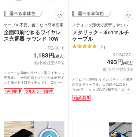
ケーブル不要、置くだけ簡単充電
スティック形状で携帯しやすい
全面印刷できるワイヤレ
メタリック・3in1マルチ
ス充電器 ラウンド 10W
ケーブル
2
TE-0018
1,183円
KD247371
(税込)
493円
最小発注数30個
(税込)
最小発注数30個
スマートな印象のラウンド型ワイヤレス
充電器に、全面印刷でオリジナルデザイ
どこにでも携帯しやすいスティック形状
ンを施せる注目アイテムです。Qi対応
のマルチケーブル。出力端子はiOS・
で、対応機種なら置くだけで簡単に充電
Type-C・micro USBの3種で様々な機種
1色印刷
フルカラー印刷
可能。底面には滑り止めが付いており、
に対応できます。出力端子はスライドボ
スマートフォンの振動でも安定して使用
1色印刷
タンで出し入れスムーズ。3台同時充電
できます。薄型で持ち運びも便利なう
可能で、これ1つあれば充電スペースが
え、デスク周りにもすっきり馴染みま
すっきりします。
す。
名入れ印刷で企業ロゴやイベントロゴを
1色印刷もしくはフルカラー印刷が可能
印字できます。本体は特別感のあるゴー
です。企業ロゴやイラストを大胆にプリ
ルドかシルバーが選べるので、記念品制
ントできるので、販促効果も抜群。実用
作にもおすすめです。
性とデザイン性を兼ね備えた、もらって
嬉しいノベルティです。