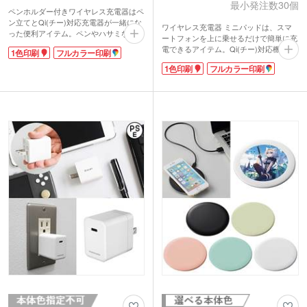
最小発注数30個
ペンホルダー付きワイヤレス充電器はペ
ン立てとQi(チー)対応充電器が一緒にな
ワイヤレス充電器 ミニパッドは、スマ
った便利アイテム。ペンやハサミなどの
ートフォンを上に乗せるだけで簡単に充
文房具の整理とスマホ充電がこれ一つで
電できるアイテム。Qi(チー)対応機種で
1色印刷
フルカラー印刷
可能です。充電中はペン立て下部のライ
あれば、メーカーや機器を問わず使用で
トが緑色に光ります。
1色印刷
フルカラー印刷
きるので、違うケーブルを用意する手間
限られたデスクのスペースで、最大2台
が省けます。
同時充電!(※本体からのUSB充電コード
底面には円形のシリコーンゴム素材のす
はご自身でご用意ください。)ワイヤレ
べり止め付き。デスクの上で滑ってしま
ス充電部はスマホスタンド形状なので、
うのを防いでくれます。コンパクトな手
充電しながらリモート会議にも参加でき
の平サイズで幅を取らないから卓上でも
ます。
邪魔になりません。
名入れは印刷スペースが大きいペン立て
ワンポイント1色印刷の他に、盤面にフ
部分に1色またはフルカラー印刷が可能
ルカラーで印刷が可能なのでインパクト
です。周年記念や卒業記念におすすめで
のある最先端ノベルティが製作できま
す。
す。記念品にピッタリな白箱に入れての
お届けです。