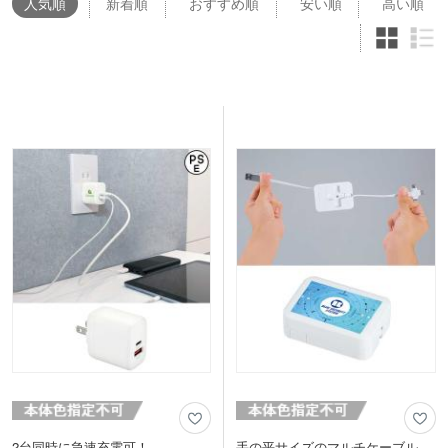
人気
順
新着順
おすすめ順
安い順
高い順
2台同時に急速充電可！
手の平サイズのマルチケーブル