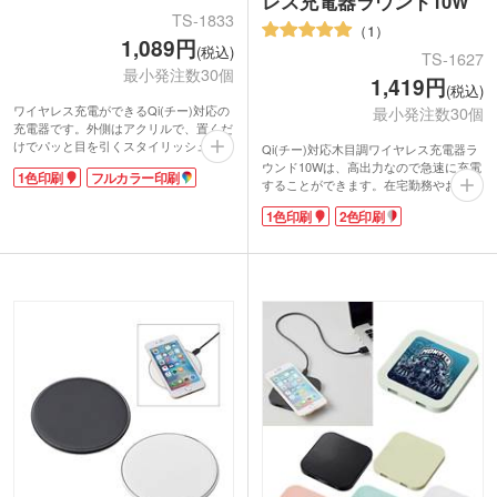
レス充電器ラウンド10W
TS-1833
1
1,089円
(税込)
TS-1627
最小発注数30個
1,419円
(税込)
ワイヤレス充電ができるQi(チー)対応の
最小発注数30個
充電器です。外側はアクリルで、置くだ
けでパッと目を引くスタイリッシュなス
Qi(チー)対応木目調ワイヤレス充電器ラ
クエアデザインが特徴。充電時は青いラ
ウンド10Wは、高出力なので急速に充電
1色印刷
フルカラー印刷
イトが点灯し、アクリルを通して輝きま
することができます。在宅勤務やおうち
す。充電中もそうでない時も存在感を放
時間の強い味方です。ワイヤレスなので
1色印刷
2色印刷
つので、社名やロゴを印刷すれば宣伝効
スマホを手に取りやすく、不意に着信が
果は抜群！
来ても安心。充電中は側面のライトが点
1色またはフルカラー印刷に対応。フル
灯します。
カラーなら透明部にも印刷できます。イ
温かみのある木目調デザインは、贈り物
ラストや写真を自由に配置してオリジナ
にも大人気!名入れ範囲が大きいので、
ルの記念品を制作してみてはいかがでし
企業名やブランドロゴを印刷すれば宣伝
ょうか。
効果が長続きするノベルティになりま
す。店舗の開店記念や、企業の周年記念
におすすめです。