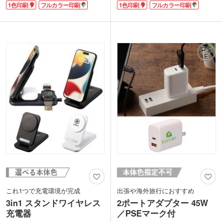
1色印刷
フルカラー印刷
1色印刷
フルカラー印刷
り、企業のロゴや写真、複雑なグラフィ
の高いグッズを製作いただけます。本体
ックも色鮮やかに再現。パッと目を引
色は、ベーシックなホワイト・ブラック
く、オリジナリティあふれる高クオリテ
に加え、企業カラーとしても人気の高い
ィなグッズが作れます。
ネイビーを展開。デザインの自由度が高
ホワイト・ブラック・ネイビーの３色展
く、ブランドの魅力を色鮮やかに表現で
開。1日中外出する日でも安心の大容量
きます。
モデルは、貰ってうれしいノベルティと
持ち歩きやすく日常的に使われるモバイ
して人気。企業の永年勤続表彰や創立記
ルバッテリーは、物販品やノベルティと
念といった特別なギフトにも自信を持っ
してはもちろん、企業の周年記念品など
ておすすめします。
にもおすすめです。
これ1つで充電環境が完成
出張や海外旅行におすすめ
3in1 スタンドワイヤレス
2ポートアダプター 45W
充電器
／PSEマーク付