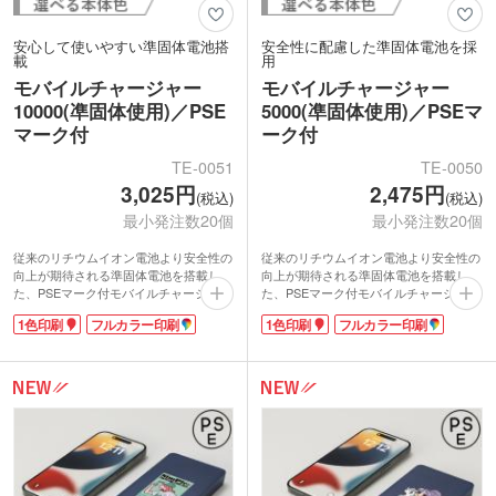
安心して使いやすい準固体電池搭
安全性に配慮した準固体電池を採
載
用
モバイルチャージャー
モバイルチャージャー
10000(凖固体使用)／PSE
5000(凖固体使用)／PSEマ
マーク付
ーク付
TE-0051
TE-0050
3,025円
2,475円
(税込)
(税込)
最小発注数20個
最小発注数20個
従来のリチウムイオン電池より安全性の
従来のリチウムイオン電池より安全性の
向上が期待される準固体電池を搭載し
向上が期待される準固体電池を搭載し
た、PSEマーク付モバイルチャージャ
た、PSEマーク付モバイルチャージャ
ー。長寿命で発火リスクが低いのも特徴
ー。長寿命で発火リスクが低いのも特徴
1色印刷
フルカラー印刷
1色印刷
フルカラー印刷
です。容量は10000mAh。スマートフォ
です。容量は5000mAh。スマートフォン
ンなどを複数台同時に充電できる出力用
などを複数台同時に充電できる出力用
USBポートは2口+Type-Cを搭載してい
USBポートは2口+Type-Cを搭載してい
ます。残量はLEDライトで表示。充電の
ます。残量はLEDライトで表示。充電の
タイミングが分かりやすくて安心です。
タイミングが分かりやすくて安心です。
大容量なので旅行や外出先、災害時の備
日常使いはもちろん、旅行や外出先、災
えとしても活躍します。
害時の備えとしても活躍します。
1色・フルカラー印刷に対応していま
1色・フルカラー印刷に対応していま
す。シンプルなデザインでオリジナルグ
す。シンプルなデザインでオリジナルグ
ッズや記念品におススメです。
ッズや記念品におススメです。