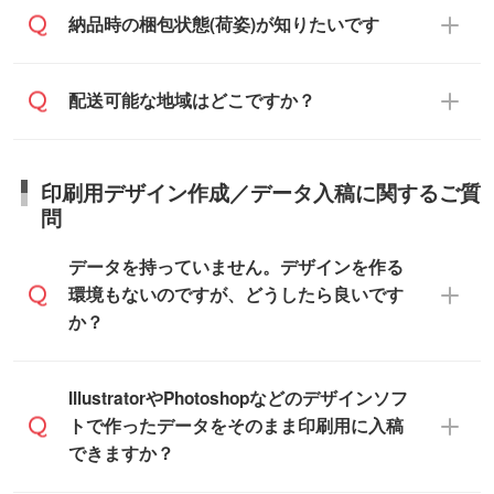
らせください。
ご入金確認後、1～2営業日で出荷いたし
ご入金確認後に在庫を確保し、注文確定の
納品時の梱包状態(荷姿)が知りたいです
在庫状況や印刷スケジュールを確認のう
ます。
ご連絡を致します。ご入金いただくまで在
え、対応が可能かご案内いたします。
庫の確保はできかねますので予めご了承く
また、お急ぎで印刷をご希望の場合は、最
納期は商品や数量、印刷方法、ご納品場
商品によって異なります。各ページにある
配送可能な地域はどこですか？
ださい。
短5営業日で出荷可能な商品もご用意してお
所、在庫の有無によって異なります。正確
商品詳細の荷姿欄をご確認ください。
ります。>>
対象商品はこちら
な日程はスタッフまでお問い合わせくださ
【箱入り】 商品がひとつずつ箱に入って
※最短出荷日は商品によって異なります。各
い。
日本全国へお届けが可能です。なお、海外
います。(白箱、化粧箱、ブリスターパック
印刷用デザイン作成／データ入稿に関するご質
商品ページにてご確認ください
への直接納品は行っておりませんので予め
など)
問
また、商品ページ内の「出荷までのスケジ
ご了承ください。
【袋入り】 商品がひとつずつ袋に入って
ュール」に注文予定日をご入力いただく
います。(透明袋、デザイン袋など)
データを持っていません。デザインを作る
と、おおよその締切日や出荷目安をご確認
【個包装なし】 個包装がされていない状
環境もないのですが、どうしたら良いです
いただけます。
態で納品します。
か？
商品在庫や印刷ラインを確保するために
※化粧箱から白箱への入れ替えや、オリジナ
も、商品が決まりましたらお早めのご発注
ル箱の作成は原則承っておりません。
をお願いいたします。
無料の「
デザインシミュレーター
」を使え
IllustratorやPhotoshopなどのデザインソフ
ば、PCやスマホから簡単にデザインを作成
トで作ったデータをそのまま印刷用に入稿
※土日祝日を除く営業日換算です。
できます。スタンプやテンプレートも豊富
できますか？
※沖縄・離島は追加日数がかかります。
なので、デザインソフトがなくても安心で