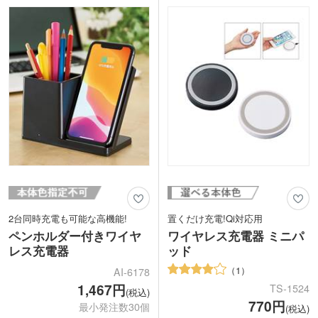
ルカラーで印刷が可能なのでインパクト
ザインからフルカラー印刷でインパクト
のある最先端ノベルティが製作できま
のあるデザインまで、様々なイメージを
す。
表現できます。周年記念品や企業ノベル
記念品にピッタリな白箱に入れてのお届
ティグッズとしての制作におすすめで
けです。
す。
2台同時充電も可能な高機能!
置くだけ充電!Qi対応用
ペンホルダー付きワイヤ
ワイヤレス充電器 ミニパ
レス充電器
ッド
1
AI-6178
1,467円
TS-1524
(税込)
770円
最小発注数30個
(税込)