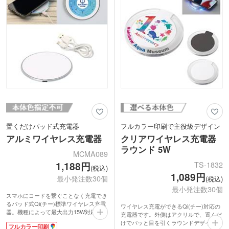
置くだけパッド式充電器
フルカラー印刷で主役級デザイン
アルミワイヤレス充電器
クリアワイヤレス充電器
ラウンド 5W
MCMA089
TS-1832
1,188円
(税込)
1,089円
最小発注数30個
(税込)
最小発注数30個
スマホにコードを繋ぐことなく充電でき
るパッド式Qi(チー)標準ワイヤレス充電
ワイヤレス充電ができるQi(チー)対応の
器。機種によって最大出力15W対応。本
充電器です。外側はアクリルで、置くだ
体周りがぐるっと充電ランプになってい
けでパッと目を引くラウンドデザインが
フルカラー印刷
て使用状況がわかりやすいです。裏面に