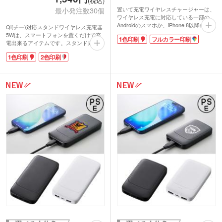
(税込)
置いて充電ワイヤレスチャージャーは、
最小発注数30個
ワイヤレス充電に対応している一部の
Androidのスマホか、iPhone 8以降のスマ
Qi(チー)対応スタンドワイヤレス充電器
ホを置くだけで、簡単に充電できるチャ
5Wは、スマートフォンを置くだけで充
1色印刷
フルカラー印刷
ージャー。USBコネクタを探したり、充
電出来るアイテムです。スタンド式は自
電のたびに抜き差しする作業から解放さ
然と画面が見やすい角度になるので、電
1色印刷
2色印刷
れます。
話やメールなどの連絡もキャッチしやす
ワイヤレス充電とは、コイルと電気を生
く便利です。スマートフォンは縦置きの
成する電磁誘導によって、無線で電力を
ほか、動画が見やすい横置きにもできま
伝送する仕組みのこと。有線充電に比べ
す。充電しながら画面の操作ができるの
ると充電スピードが遅いのが短所です
で、ウェブ会議やリモートワークにおす
が、置くだけで充電ができる生活は、と
すめ。ランプは赤が通電、青が充電の表
ても便利で快適に感じますよ。
示です。名入れは1色、2色印刷が可能。
フルカラーの名入れもできるので、デザ
社名やロゴを入れて、周年記念品や企業
インの幅が広がり広告効果も大!「これ
ノベルティグッズに選ばれます。
は何?」と、商談の話題作りにもなる最
新のITアイテムは注目度MAXです。