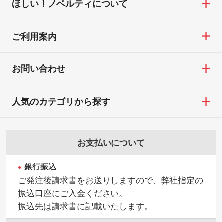
ほしい！ノベルティについて
せていただいております。
・コーポレートカラーを使って印刷したい
TEL：0422-29-9911 営業時間10:00～
※詳しくは「
商品の良品基準について
」をご
／印刷色にこだわりがある
18:00(土日祝日除く)
覧ください。
DIC・PANTONEなどのカラーチップの指定
ご利用案内
お問い合わせフォームはこちら
や、現物支給による色指定も承っておりま
【返品・交換ができない場合】
す。→
詳しく見る
・お客様の元で商品を加工された場合、ま
お問い合わせ
たは商品が破損した場合
・背景がある画像からキャラクター部分だ
・商品到着後7日以上経過している場合
けを使いたいです
人気のカテゴリから探す
・お客様のご都合による返品・交換依頼(商
シンプルな背景のデータや、使いたいキャ
品・色・数量などの注文間違い等)
ラクター部分の輪郭がはっきりしているデ
ータは切り抜き処理が可能です。→
詳しく
お支払いについて
見る
銀行振込
・持っているデータの背景が足りない／塗
ご発注後請求書をお送りしますので、弊社指定の
り足しの作り方が分からない
振込口座にご入金ください。
印刷したいデータが印刷範囲よりも小さい
振込先は請求書に記載いたします。
場合、シンプルな色・柄の背景であれば拡
張が可能です。→
詳しく見る