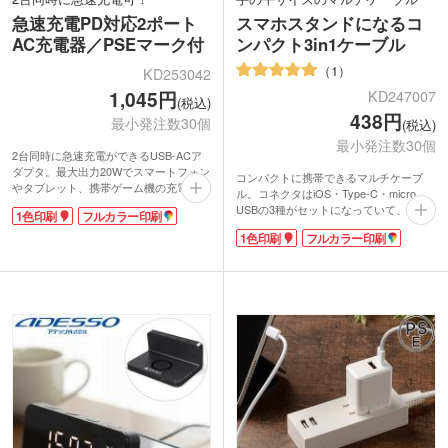
急速充電PD対応2ポート
スマホスタンドになるコ
AC充電器／PSEマーク付
ンパクト3in1ケーブル
1
KD253042
1,045円
KD247007
(税込)
438円
最小発注数30個
(税込)
最小発注数30個
2台同時に急速充電ができるUSB-ACア
ダプタ。最大出力20Wでスマートフォン
コンパクトに携帯できるマルチケーブ
やタブレット、携帯ゲーム機の充電に最
ル。コネクタはiOS・Type-C・micro
適です。Type-CポートはPD3.0対応、
USBの3種がセットになっていて、様々
1色印刷
フルカラー印刷
Type-AポートはQC3.0対応。折りたたみ
な機種を充電できます。コードの長さは
式プラグで持ち運び便利です。
1色印刷
フルカラー印刷
4段階で最大約90cmまで引き延ばし可
本体側面にはオリジナル印刷が可能で
能。ラクチンな半自動巻取り式です。ス
す。今や必需品のスマホ充電に重宝する
マホスタンド機能付きで、外出時にスマ
USB-ACアダプタ。企業の記念品やオリ
ホを固定したい時に役立ちます。
ジナルグッズ制作にいかがでしょうか。
表面には1色またはフルカラー印刷が可
能です。特にフルカラー印刷は範囲が広
く、イラストや写真なども印刷できるの
でオリジナルグッズ制作におすすめで
す。