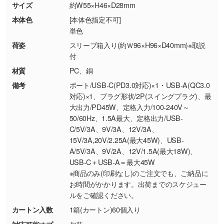
商品が破損した場合
現物支給による色指定も承っております。→
詳
サイズ
約W55×H46×D28mm
・商品到着後7日以上経過している場合
しく見る
本体色
[本体色指定不可]
・お客様のご都合による返品・交換依頼(商
単色
品・色・数量などの注文間違い等)
・背景がある画像からキャラクター部分だけを
荷姿
スリーブ箱入り(約Ｗ96×H96×D40mm)※取説
使いたいです
付
シンプルな背景のデータや、使いたいキャラク
材質
PC、銅
ター部分の輪郭がはっきりしているデータは切
備考
ポート/USB-C(PD3.0対応)×1・USB-A(QC3.0
り抜き処理が可能です。→
詳しく見る
対応)×1、プラグ形状/2P(スイングプラグ)、最
大出力/PD45W、定格入力/100-240V～
・持っているデータの背景が足りない／塗り足
50/60Hz、1.5A最大、定格出力/USB-
しの作り方が分からない
C/5V/3A、9V/3A、12V/3A、
15V/3A,20V/2.25A(最大45W)、USB-
印刷したいデータが印刷範囲よりも小さい場
A/5V/3A、9V/2A、12V/1.5A(最大18W)、
合、シンプルな色・柄の背景であれば拡張が可
USB-C＋USB-A＝最大45W
能です。→
詳しく見る
※商品のみ(印刷なし)のご注文でも、ご納品に
お時間がかかります。出荷までのスケジュー
・デザインにQRコードを入れたい／QRコード
ルをご確認ください。
を生成してほしい
カートン入数
1箱(カートン)60個入り
URLをご指定いただければ、QRコードを生成