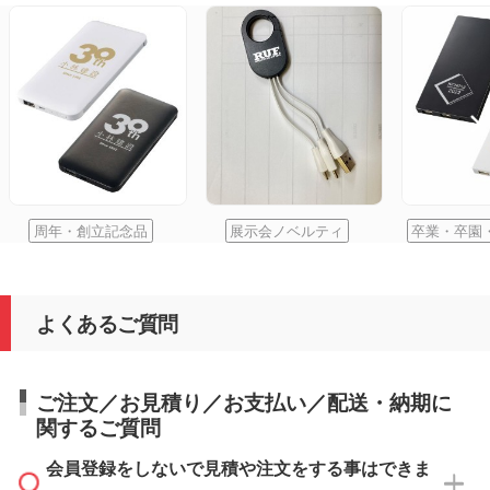
周年・創立記念品
展示会ノベルティ
卒業・卒園
よくあるご質問
ご注文／お見積り／お支払い／配送・納期に
関するご質問
会員登録をしないで見積や注文をする事はできま