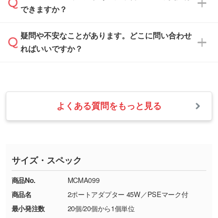
解像度の低い画像や、手書きのイラスト、写真
白色か淡い色の印刷色をおすすめしておりま
できますか？
休みとなります。注文・見積・お問い合わせ
などを、印刷に適したベクターデータに変換し
す。
は、土日祝日でもお送りいただければ、出社後
ます。→
詳しく見る
本体色がナチュラルなど淡色の場合、印刷をく
疑問や不安なことがあります。どこに問い合わせ
速やかに対応いたします。
お手数をお掛けいたしますが、至急担当スタッ
っきりと目立たせたいときは濃い印刷色が、柔
ればいいですか？
フまでご連絡ください。商品の状況を確認し、
・フルカラーデータを1色に変換してほしい
らかい雰囲気にしたいときは淡い印刷色が映え
改めてご案内いたします。
シルク印刷、レーザー彫刻など印刷方法にあわ
ます。
せて、フルカラーのデータを1色になおしま
お問い合わせフォームをご利用ください。1営
【返品・交換の対象】
す。→
詳しく見る
業日以内に担当スタッフよりメールにてご連絡
また、お選びいただいた印刷色が本体色に合わ
・お届け時に商品が損傷・故障している場合
いたします。
ない場合や仕上がりに影響しそうな場合は、ス
よくある質問をもっと見る
・ご注文と異なる商品が届いた場合
・1色印刷でグラデーションや濃淡を表現した
お急ぎの場合はお電話でのご質問も受け付けて
タッフから別の色をご案内することもございま
・印刷不良があった場合
い
おります。下記電話番号までお問い合わせくだ
す。
※印刷不良は原則として“再印刷”でご対応させ
網点という技法で濃淡を表現することができま
さい。
ていただいております。
す。濃淡の差が分かるデータに調整いたしま
サイズ・スペック
※詳しくは「
商品の良品基準について
」をご覧
す。→
詳しく見る
TEL：0422-29-9911 営業時間10:00～
ください。
18:00(土日祝日除く)
商品No.
MCMA099
・コーポレートカラーを使って印刷したい／印
お問い合わせフォームはこちら
商品名
2ポートアダプター 45W／PSEマーク付
【返品・交換ができない場合】
刷色にこだわりがある
最小発注数
20個/20個から1個単位
・お客様の元で商品を加工された場合、または
DIC・PANTONEなどのカラーチップの指定や、