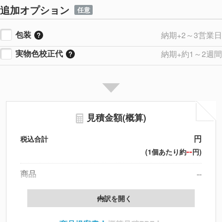
追加オプション
任意
包装
納期+2～3営業日
実物色校正代
納期+約1～2週間
見積金額(概算)
円
税込合計
--
(1個あたり約
円)
商品
--
製版代
--
内訳を開く
印刷代
--