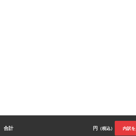
合計
円
内訳を
（税込）