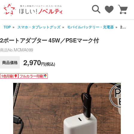
TOP
スマホ・タブレットグッズ
モバイルバッテリー・充電器
2ポートアダプター 45W／PSEマーク付
2ポートアダプター 45W／PSEマーク付
MCMA099
商品No.
2,970
商品価格
円(税込)
1色印刷
フルカラー印刷