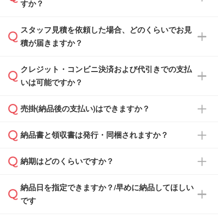
すか？
スタッフ見積を依頼した場合、どのくらいでお見
可能です。見積・注文フォームにて『ゲストの
積が届きますか？
まま進む』ボタンからお進みのうえ、ご依頼く
ださい。
クレジット・コンビニ決済および代引きでの支払
通常、翌営業日までにお送りしております。混
いは可能ですか？
雑状況によっては、お時間をいただくこともご
ざいます。予めご了承ください。土日祝日にご
売掛(納品後の支払い)はできますか？
依頼いただいた場合は、翌営業日以降のご連絡
銀行振込のみのご対応となります。
となります。
納品書と領収書は発行・同梱されますか？
基本的には先入金をお願いしておりますが、自
治体・行政機関・学校・病院・上場企業様 な
納期はどのくらいですか？
どの場合は、月末締め翌月末払いに対応可能で
納品書・領収書は ご依頼をいただいた場合の
す。
み発行しております。商品への同梱はしておら
納品日を指定できますか？/早めに納品してほしい
ず、通常はPDFデータをメール添付でお送りし
・印刷する場合(500個程度)
また、卒業・卒園記念品で対策委員会や個人様
です
ます。
ご入金、イメージ画像の校了から約2週間～2
からご注文いただく場合でも、お支払い元が学
原本の郵送をご希望の場合は、担当スタッフま
週間半でご納品いたします。