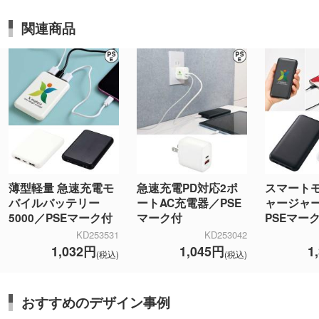
関連商品
薄型軽量 急速充電モ
急速充電PD対応2ポ
スマート
バイルバッテリー
ートAC充電器／PSE
ャージャー
5000／PSEマーク付
マーク付
PSEマー
KD253531
KD253042
1,032円
1,045円
1
(税込)
(税込)
おすすめのデザイン事例