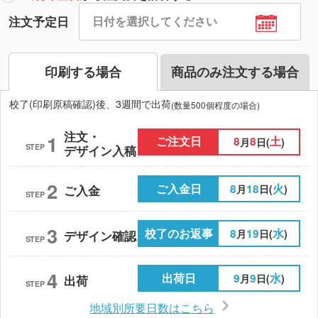
注文予定日
印刷する場合
商品のみ注文する場合
校了(印刷原稿確認)後、3週間で出荷
(数量500個程度の場合)
注文・
1
ご注文日
8
8
土
月
日(
)
STEP
デザイン入稿
2
ご入金日
8
18
火
月
日(
)
ご入金
STEP
3
校了のお返事
8
19
水
月
日(
)
デザイン確認
STEP
4
出荷日
9
9
水
月
日(
)
出荷
STEP
地域別所要日数はこちら