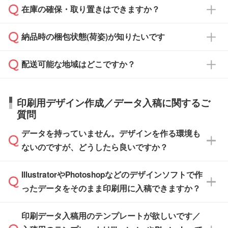
校や幼稚園・保育園であれば、同様の条件でご
たは注文フォームの『ご注文に関する備考欄』
在庫の確保・取り置きはできますか？
ご希望の納期がある場合は、お問い合わせ・お
対応できる場合がございます。
よりお知らせください。
・商品のみ注文する場合(サンプル購入を含む)
見積もり・ご注文時にその旨をお知らせくださ
ご希望の際は担当スタッフまでお気軽にご相談
ご入金確認後、1～2営業日で出荷いたしま
納品時の梱包状態(荷姿)が知りたいです
い。
ご入金確認後に在庫を確保し、注文確定のご連
ください。
す。
在庫状況や印刷スケジュールを確認のうえ、対
絡を致します。ご入金いただくまで在庫の確保
応が可能かご案内いたします。
配送可能な地域はどこですか？
はできかねますので予めご了承ください。
商品によって異なります。各ページにある商品
納期は商品や数量、印刷方法、ご納品場所、在
また、お急ぎで印刷をご希望の場合は、最短5
詳細の荷姿欄をご確認ください。
庫の有無によって異なります。正確な日程はス
営業日で出荷可能な商品もご用意しておりま
【箱入り】 商品がひとつずつ箱に入っていま
日本全国へお届けが可能です。なお、海外への
タッフまでお問い合わせください。
印刷用デザイン作成／データ入稿に関するご
す。>>
対象商品はこちら
す。(白箱、化粧箱、ブリスターパックなど)
直接納品は行っておりませんので予めご了承く
質問
※最短出荷日は商品によって異なります。各商
【袋入り】 商品がひとつずつ袋に入っていま
ださい。
また、商品ページ内の「出荷までのスケジュー
品ページにてご確認ください
す。(透明袋、デザイン袋など)
データを持っていません。デザインを作る環境も
ル」に注文予定日をご入力いただくと、おおよ
【個包装なし】 個包装がされていない状態で
ないのですが、どうしたら良いですか？
その締切日や出荷目安をご確認いただけます。
納品します。
商品在庫や印刷ラインを確保するためにも、商
※化粧箱から白箱への入れ替えや、オリジナル
IllustratorやPhotoshopなどのデザインソフトで作
品が決まりましたらお早めのご発注をお願いい
無料の「
デザインシミュレーター
」を使えば、
箱の作成は原則承っておりません。
たします。
ったデータをそのまま印刷用に入稿できますか？
PCやスマホから簡単にデザインを作成できま
す。スタンプやテンプレートも豊富なので、デ
※土日祝日を除く営業日換算です。
印刷データ入稿用のテンプレートが欲しいです／
ザインソフトがなくても安心です。
IllustratorやPhotoshop、CLIP STUDIOなどのデ
※沖縄・離島は追加日数がかかります。