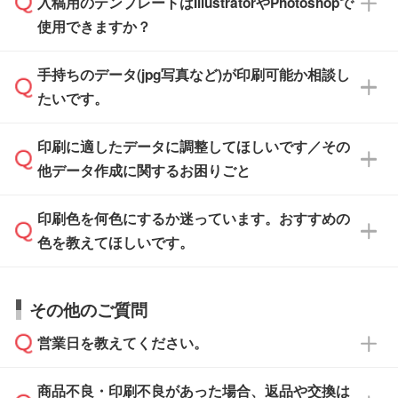
入稿用のテンプレートはIllustratorやPhotoshopで
ザインソフトでこだわりのデザインを作成した
また、「
データ作成サービス
」もご利用いただ
使用できますか？
い方は、
完全データ入稿
がおすすめです。
けます。ご希望の文言・書体・印刷色をお知ら
「.ai」形式または「.psd」形式で保存し、お見
せいただければ、弊社にて無料でデザインデー
積・ご注文フォームにアップロードしてご入稿
手持ちのデータ(jpg写真など)が印刷可能か相談し
一部商品は入稿用テンプレートのご用意があり
タを1点作成いたします。
ください。
たいです。
ます。各商品ページの『印刷方法・テンプレー
ト』からダウンロードをお願いいたします。
ご入稿後は経験豊富なスタッフがデータに不備
印刷に適したデータに調整してほしいです／その
入稿用のテンプレートはPDF形式ですが、
印刷に適したデータ・解像度かどうか、担当ス
がないかチェックし、お客様と確認してから印
IllustratorやPhotoshopで開いてご利用いただけ
他データ作成に関するお困りごと
タッフが事前に確認いたします。
刷に進みますので、ご安心ください。
ます。詳しい手順は「
入稿テンプレートの使い
データはお見積・ご注文・
お問い合わせフォー
方
」をご確認ください。
印刷色を何色にするか迷っています。おすすめの
ム
へ添付いただくか、担当スタッフ宛にメール
データ作成でお困りの際には、担当スタッフが
でお送りください。
色を教えてほしいです。
サポートいたしますのでお気軽にご相談くださ
仕上がりに影響しそうな点もチェックいたしま
い。
すので、データのご相談だけでもお気軽にお問
お問い合わせフォーム
や、見積/注文フォーム
お見積・ご注文・
お問い合わせフォーム
からご
その他のご質問
い合わせください。
から添付してお送りください。
相談いただきますと、担当スタッフがお客様の
ご希望や商品の本体色を確認し、印刷色をご提
営業日を教えてください。
なお、印刷用データの作り方に関する詳細は、
・解像度の低いデータをトレース/調整してほ
案させていただきます。
「
完全データ入稿
」をご参照ください。
しい
本体色がブラック、ネイビーなど濃色の場合は
商品不良・印刷不良があった場合、返品や交換は
営業日は平日の10:00～18:00で、土日祝日はお