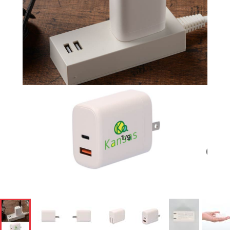
1
/
9