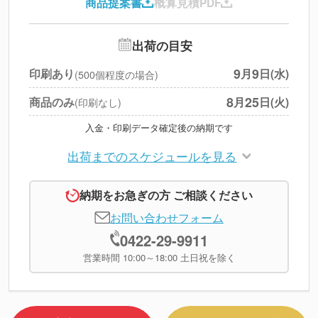
商品提案書
概算見積PDF
送料
--
※
北海道・沖縄・離島 別途
追加オプション
--
出荷の目安
円
税別合計
9
9
印刷あり
月
日(水)
(500個程度の場合)
※
上記小計は税別です
8
25
商品のみ
月
日(火)
(印刷なし)
入金・印刷データ確定後の納期です
出荷までのスケジュールを見る
納期をお急ぎの方 ご相談ください
お問い合わせフォーム
0422-29-9911
営業時間 10:00～18:00 土日祝を除く