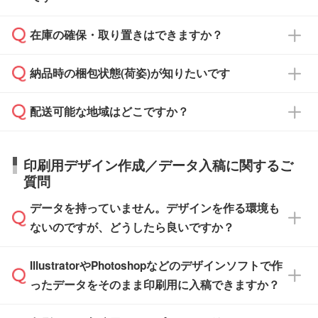
からご注文いただく場合でも、お支払い元が学
原本の郵送をご希望の場合は、担当スタッフま
週間半でご納品いたします。
校や幼稚園・保育園であれば、同様の条件でご
たは注文フォームの『ご注文に関する備考欄』
在庫の確保・取り置きはできますか？
ご希望の納期がある場合は、お問い合わせ・お
対応できる場合がございます。
よりお知らせください。
・商品のみ注文する場合(サンプル購入を含む)
見積もり・ご注文時にその旨をお知らせくださ
ご希望の際は担当スタッフまでお気軽にご相談
ご入金確認後、1～2営業日で出荷いたしま
納品時の梱包状態(荷姿)が知りたいです
い。
ご入金確認後に在庫を確保し、注文確定のご連
ください。
す。
在庫状況や印刷スケジュールを確認のうえ、対
絡を致します。ご入金いただくまで在庫の確保
応が可能かご案内いたします。
配送可能な地域はどこですか？
はできかねますので予めご了承ください。
商品によって異なります。各ページにある商品
納期は商品や数量、印刷方法、ご納品場所、在
また、お急ぎで印刷をご希望の場合は、最短5
詳細の荷姿欄をご確認ください。
庫の有無によって異なります。正確な日程はス
営業日で出荷可能な商品もご用意しておりま
【箱入り】 商品がひとつずつ箱に入っていま
日本全国へお届けが可能です。なお、海外への
タッフまでお問い合わせください。
印刷用デザイン作成／データ入稿に関するご
す。>>
対象商品はこちら
す。(白箱、化粧箱、ブリスターパックなど)
直接納品は行っておりませんので予めご了承く
質問
※最短出荷日は商品によって異なります。各商
【袋入り】 商品がひとつずつ袋に入っていま
ださい。
また、商品ページ内の「出荷までのスケジュー
品ページにてご確認ください
す。(透明袋、デザイン袋など)
データを持っていません。デザインを作る環境も
ル」に注文予定日をご入力いただくと、おおよ
【個包装なし】 個包装がされていない状態で
ないのですが、どうしたら良いですか？
その締切日や出荷目安をご確認いただけます。
納品します。
商品在庫や印刷ラインを確保するためにも、商
※化粧箱から白箱への入れ替えや、オリジナル
IllustratorやPhotoshopなどのデザインソフトで作
品が決まりましたらお早めのご発注をお願いい
無料の「
デザインシミュレーター
」を使えば、
箱の作成は原則承っておりません。
たします。
ったデータをそのまま印刷用に入稿できますか？
PCやスマホから簡単にデザインを作成できま
す。スタンプやテンプレートも豊富なので、デ