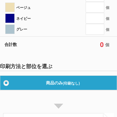
ベージュ
個
ネイビー
個
グレー
個
0
合計数
個
印刷方法と部位を選ぶ
商品のみ
(印刷なし)