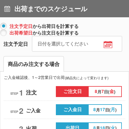
出荷までのスケジュール
注文予定日
から出荷日を計算する
出荷希望日
から注文日を計算する
注文予定日
商品のみ注文する場合
ご入金確認後、1～2営業日で出荷
(納品先によって変わります)
1
ご注文日
8
7
金
注文
月
日(
)
STEP
2
ご入金日
8
17
月
月
日(
)
ご入金
STEP
3
出荷日
8
18
火
出荷
月
日(
)