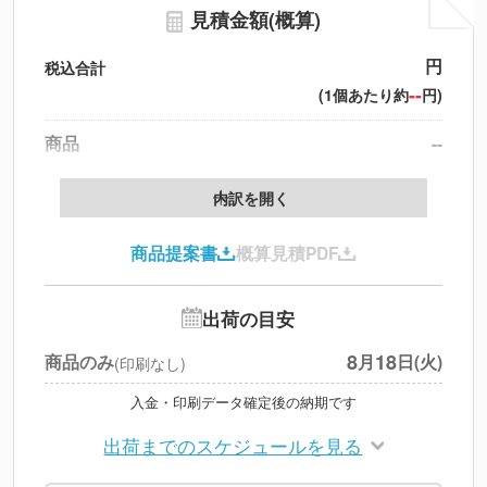
見積金額(概算)
円
税込合計
--
(1個あたり約
円)
商品
--
送料
--
※
北海道・沖縄・離島 別途
内訳を開く
円
税別合計
商品提案書
概算見積PDF
※
上記小計は税別です
出荷の目安
8
18
商品のみ
月
日(火)
(印刷なし)
入金・印刷データ確定後の納期です
出荷までのスケジュールを見る