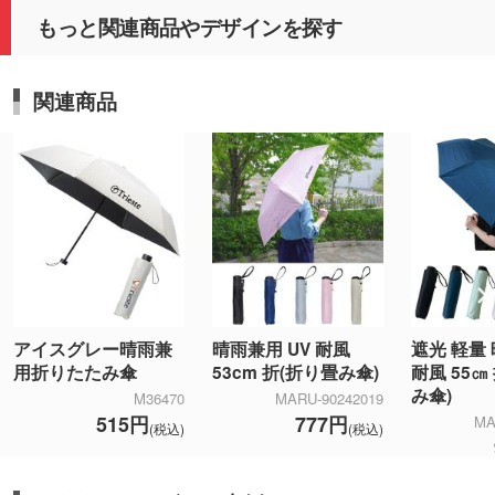
もっと関連商品やデザインを探す
関連商品
アイスグレー晴雨兼
晴雨兼用 UV 耐風
遮光 軽量
用折りたたみ傘
53cm 折(折り畳み傘)
耐風 55㎝
み傘)
M36470
MARU-90242019
515円
777円
MA
(税込)
(税込)