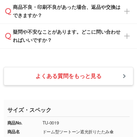
「
完全データ入稿
」をご参照ください。
しい
本体色がブラック、ネイビーなど濃色の場合は
商品不良・印刷不良があった場合、返品や交換は
営業日は平日の10:00～18:00で、土日祝日はお
解像度の低い画像や、手書きのイラスト、写真
白色か淡い色の印刷色をおすすめしておりま
できますか？
休みとなります。注文・見積・お問い合わせ
などを、印刷に適したベクターデータに変換し
す。
は、土日祝日でもお送りいただければ、出社後
ます。→
詳しく見る
本体色がナチュラルなど淡色の場合、印刷をく
疑問や不安なことがあります。どこに問い合わせ
速やかに対応いたします。
お手数をお掛けいたしますが、至急担当スタッ
っきりと目立たせたいときは濃い印刷色が、柔
ればいいですか？
フまでご連絡ください。商品の状況を確認し、
・フルカラーデータを1色に変換してほしい
らかい雰囲気にしたいときは淡い印刷色が映え
改めてご案内いたします。
シルク印刷、レーザー彫刻など印刷方法にあわ
ます。
せて、フルカラーのデータを1色になおしま
お問い合わせフォームをご利用ください。1営
【返品・交換の対象】
す。→
詳しく見る
業日以内に担当スタッフよりメールにてご連絡
また、お選びいただいた印刷色が本体色に合わ
・お届け時に商品が損傷・故障している場合
いたします。
ない場合や仕上がりに影響しそうな場合は、ス
よくある質問をもっと見る
・ご注文と異なる商品が届いた場合
・1色印刷でグラデーションや濃淡を表現した
お急ぎの場合はお電話でのご質問も受け付けて
タッフから別の色をご案内することもございま
・印刷不良があった場合
い
おります。下記電話番号までお問い合わせくだ
す。
※印刷不良は原則として“再印刷”でご対応させ
網点という技法で濃淡を表現することができま
さい。
ていただいております。
す。濃淡の差が分かるデータに調整いたしま
サイズ・スペック
※詳しくは「
商品の良品基準について
」をご覧
す。→
詳しく見る
TEL：0422-29-9911 営業時間10:00～
ください。
18:00(土日祝日除く)
商品No.
TU-0019
・コーポレートカラーを使って印刷したい／印
お問い合わせフォームはこちら
商品名
ドーム型ツートーン遮光折りたたみ傘
【返品・交換ができない場合】
刷色にこだわりがある