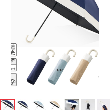
1
/
15