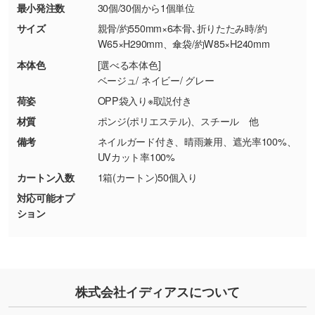
最小発注数
30個/30個から1個単位
・お客様の元で商品を加工された場合、または
DIC・PANTONEなどのカラーチップの指定や、
商品が破損した場合
現物支給による色指定も承っております。→
詳
サイズ
親骨/約550mm×6本骨､折りたたみ時/約
・商品到着後7日以上経過している場合
しく見る
W65×H290mm、傘袋/約W85×H240mm
・お客様のご都合による返品・交換依頼(商
本体色
[選べる本体色]
品・色・数量などの注文間違い等)
・背景がある画像からキャラクター部分だけを
ベージュ/ ネイビー/ グレー
使いたいです
荷姿
OPP袋入り※取説付き
シンプルな背景のデータや、使いたいキャラク
材質
ポンジ(ポリエステル)、スチール 他
ター部分の輪郭がはっきりしているデータは切
備考
ネイルガード付き、晴雨兼用、遮光率100%、
り抜き処理が可能です。→
詳しく見る
UVカット率100%
カートン入数
1箱(カートン)50個入り
・持っているデータの背景が足りない／塗り足
対応可能オプ
しの作り方が分からない
ション
印刷したいデータが印刷範囲よりも小さい場
合、シンプルな色・柄の背景であれば拡張が可
能です。→
詳しく見る
・デザインにQRコードを入れたい／QRコード
株式会社イディアスについて
を生成してほしい