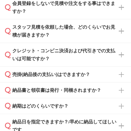
会員登録をしないで見積や注文をする事はできま
すか？
スタッフ見積を依頼した場合、どのくらいでお見
可能です。見積・注文フォームにて『ゲストの
積が届きますか？
まま進む』ボタンからお進みのうえ、ご依頼く
ださい。
クレジット・コンビニ決済および代引きでの支払
通常、翌営業日までにお送りしております。混
いは可能ですか？
雑状況によっては、お時間をいただくこともご
ざいます。予めご了承ください。土日祝日にご
売掛(納品後の支払い)はできますか？
依頼いただいた場合は、翌営業日以降のご連絡
銀行振込のみのご対応となります。
となります。
納品書と領収書は発行・同梱されますか？
基本的には先入金をお願いしておりますが、自
治体・行政機関・学校・病院・上場企業様 な
納期はどのくらいですか？
どの場合は、月末締め翌月末払いに対応可能で
納品書・領収書は ご依頼をいただいた場合の
す。
み発行しております。商品への同梱はしておら
納品日を指定できますか？/早めに納品してほしい
ず、通常はPDFデータをメール添付でお送りし
・印刷する場合(500個程度)
また、卒業・卒園記念品で対策委員会や個人様
です
ます。
ご入金、イメージ画像の校了から約2週間～2