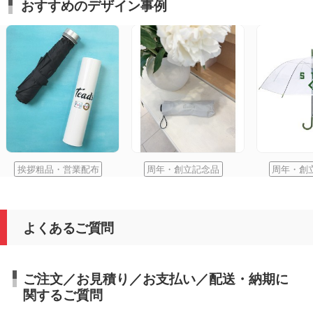
おすすめのデザイン事例
挨拶粗品・営業配布
周年・創立記念品
周年・創
よくあるご質問
ご注文／お見積り／お支払い／配送・納期に
関するご質問