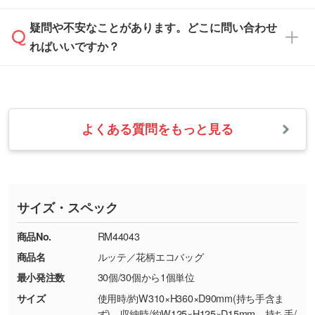
す。
は、土日祝日でもお送りいただければ、出社後
ます。→
詳しく見る
本体色がナチュラルなど淡色の場合、印刷をく
疑問や不安なことがあります。どこに問い合わせ
速やかに対応いたします。
お手数をお掛けいたしますが、至急担当スタッ
っきりと目立たせたいときは濃い印刷色が、柔
ればいいですか？
フまでご連絡ください。商品の状況を確認し、
・フルカラーデータを1色に変換してほしい
らかい雰囲気にしたいときは淡い印刷色が映え
改めてご案内いたします。
シルク印刷、レーザー彫刻など印刷方法にあわ
ます。
せて、フルカラーのデータを1色になおしま
お問い合わせフォームをご利用ください。1営
【返品・交換の対象】
す。→
詳しく見る
業日以内に担当スタッフよりメールにてご連絡
また、お選びいただいた印刷色が本体色に合わ
・お届け時に商品が損傷・故障している場合
いたします。
ない場合や仕上がりに影響しそうな場合は、ス
よくある質問をもっと見る
・ご注文と異なる商品が届いた場合
・1色印刷でグラデーションや濃淡を表現した
お急ぎの場合はお電話でのご質問も受け付けて
タッフから別の色をご案内することもございま
・印刷不良があった場合
い
おります。下記電話番号までお問い合わせくだ
す。
※印刷不良は原則として“再印刷”でご対応させ
網点という技法で濃淡を表現することができま
さい。
ていただいております。
す。濃淡の差が分かるデータに調整いたしま
サイズ・スペック
※詳しくは「
商品の良品基準について
」をご覧
す。→
詳しく見る
TEL：0422-29-9911 営業時間10:00～
ください。
18:00(土日祝日除く)
商品No.
RM44043
・コーポレートカラーを使って印刷したい／印
お問い合わせフォームはこちら
商品名
ルッテ／花柄エコバッグ
【返品・交換ができない場合】
刷色にこだわりがある
最小発注数
30個/30個から1個単位
・お客様の元で商品を加工された場合、または
DIC・PANTONEなどのカラーチップの指定や、
商品が破損した場合
現物支給による色指定も承っております。→
詳
サイズ
使用時/約W310×H360×D90mm(持ち手含ま
・商品到着後7日以上経過している場合
しく見る
ず)、収納時/約W125×H125×D15mm、持ち手/