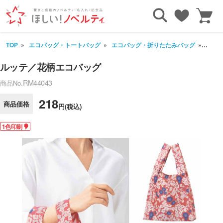
TOP
エコバッグ・トートバッグ
エコバッグ・折りたたみバッグ
ルッ
ルッテ／花柄エコバッグ
RM44043
商品No.
218
商品価格
円(税込)
1色印刷