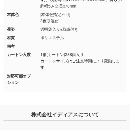
約幅50×全長370mm
・お客様のご都合による返品・交換依頼(商
品・色・数量などの注文間違い等)
・背景がある画像からキャラクター部分だけを
本体色
[本体色指定不可]
3色取混ぜ
使いたいです
シンプルな背景のデータや、使いたいキャラク
荷姿
透明袋入り※取説付き
ター部分の輪郭がはっきりしているデータは切
材質
ポリエステル
り抜き処理が可能です。→
詳しく見る
備考
カートン入数
1箱(カートン)288個入り
・持っているデータの背景が足りない／塗り足
カートンサイズはご注文時期により変動しま
しの作り方が分からない
す
印刷したいデータが印刷範囲よりも小さい場
対応可能オプ
合、シンプルな色・柄の背景であれば拡張が可
ション
能です。→
詳しく見る
・デザインにQRコードを入れたい／QRコード
を生成してほしい
株式会社イディアスについて
URLをご指定いただければ、QRコードを生成
いたします。配置のご相談にも応じています。
→
詳しく見る