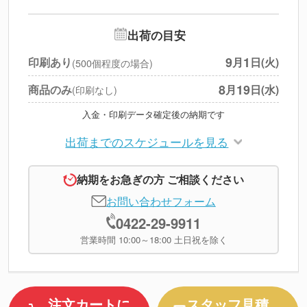
--
※
北海道・沖縄・離島 別途
追加オプション
--
出荷の目安
円
税別合計
9
1
印刷あり
月
日(火)
(500個程度の場合)
※
上記小計は税別です
8
19
商品のみ
月
日(水)
(印刷なし)
入金・印刷データ確定後の納期です
出荷までのスケジュールを見る
納期をお急ぎの方 ご相談ください
お問い合わせフォーム
0422-29-9911
営業時間 10:00～18:00 土日祝を除く
注文カートに
スタッフ見積