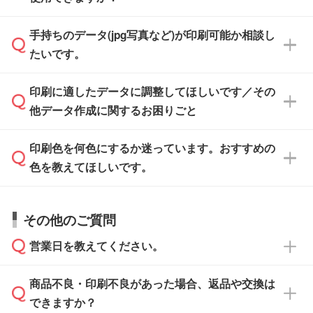
けます。ご希望の文言・書体・印刷色をお知ら
「.ai」形式または「.psd」形式で保存し、お見
せいただければ、弊社にて無料でデザインデー
積・ご注文フォームにアップロードしてご入稿
手持ちのデータ(jpg写真など)が印刷可能か相談し
一部商品は入稿用テンプレートのご用意があり
タを1点作成いたします。
ください。
たいです。
ます。各商品ページの『印刷方法・テンプレー
ト』からダウンロードをお願いいたします。
ご入稿後は経験豊富なスタッフがデータに不備
印刷に適したデータに調整してほしいです／その
入稿用のテンプレートはPDF形式ですが、
印刷に適したデータ・解像度かどうか、担当ス
がないかチェックし、お客様と確認してから印
IllustratorやPhotoshopで開いてご利用いただけ
他データ作成に関するお困りごと
タッフが事前に確認いたします。
刷に進みますので、ご安心ください。
ます。詳しい手順は「
入稿テンプレートの使い
データはお見積・ご注文・
お問い合わせフォー
方
」をご確認ください。
印刷色を何色にするか迷っています。おすすめの
ム
へ添付いただくか、担当スタッフ宛にメール
データ作成でお困りの際には、担当スタッフが
でお送りください。
色を教えてほしいです。
サポートいたしますのでお気軽にご相談くださ
仕上がりに影響しそうな点もチェックいたしま
い。
すので、データのご相談だけでもお気軽にお問
お問い合わせフォーム
や、見積/注文フォーム
お見積・ご注文・
お問い合わせフォーム
からご
その他のご質問
い合わせください。
から添付してお送りください。
相談いただきますと、担当スタッフがお客様の
ご希望や商品の本体色を確認し、印刷色をご提
営業日を教えてください。
なお、印刷用データの作り方に関する詳細は、
・解像度の低いデータをトレース/調整してほ
案させていただきます。
「
完全データ入稿
」をご参照ください。
しい
本体色がブラック、ネイビーなど濃色の場合は
商品不良・印刷不良があった場合、返品や交換は
営業日は平日の10:00～18:00で、土日祝日はお
解像度の低い画像や、手書きのイラスト、写真
白色か淡い色の印刷色をおすすめしておりま
できますか？
休みとなります。注文・見積・お問い合わせ
などを、印刷に適したベクターデータに変換し