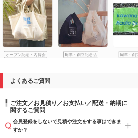
オープン記念・内覧会
周年・創立記念品
周年・創
よくあるご質問
ご注文／お見積り／お支払い／配送・納期に
関するご質問
会員登録をしないで見積や注文をする事はできま
すか？