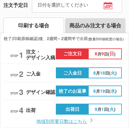
注文予定日
印刷する場合
商品のみ注文する場合
校了(印刷原稿確認)後、2週間～2週間半で出荷
(数量500個程度の場合)
注文・
1
ご注文日
8
9
日
月
日(
)
STEP
デザイン入稿
2
ご入金日
8
18
火
月
日(
)
ご入金
STEP
3
校了のお返事
8
19
水
月
日(
)
デザイン確認
STEP
4
出荷日
9
1
火
月
日(
)
出荷
STEP
地域別所要日数はこちら