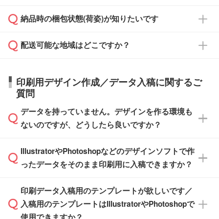
対応できる場合がございます。
よりお知らせください。
・商品のみ注文する場合(サンプル購入を含む)
見積もり・ご注文時にその旨をお知らせくださ
ご希望の際は担当スタッフまでお気軽にご相談
ご入金確認後、1～2営業日で出荷いたしま
納品時の梱包状態(荷姿)が知りたいです
い。
ご入金確認後に在庫を確保し、注文確定のご連
ください。
す。
在庫状況や印刷スケジュールを確認のうえ、対
絡を致します。ご入金いただくまで在庫の確保
応が可能かご案内いたします。
配送可能な地域はどこですか？
はできかねますので予めご了承ください。
商品によって異なります。各ページにある商品
納期は商品や数量、印刷方法、ご納品場所、在
また、お急ぎで印刷をご希望の場合は、最短5
詳細の荷姿欄をご確認ください。
庫の有無によって異なります。正確な日程はス
営業日で出荷可能な商品もご用意しておりま
【箱入り】 商品がひとつずつ箱に入っていま
日本全国へお届けが可能です。なお、海外への
タッフまでお問い合わせください。
印刷用デザイン作成／データ入稿に関するご
す。>>
対象商品はこちら
す。(白箱、化粧箱、ブリスターパックなど)
直接納品は行っておりませんので予めご了承く
質問
※最短出荷日は商品によって異なります。各商
【袋入り】 商品がひとつずつ袋に入っていま
ださい。
また、商品ページ内の「出荷までのスケジュー
品ページにてご確認ください
す。(透明袋、デザイン袋など)
データを持っていません。デザインを作る環境も
ル」に注文予定日をご入力いただくと、おおよ
【個包装なし】 個包装がされていない状態で
ないのですが、どうしたら良いですか？
その締切日や出荷目安をご確認いただけます。
納品します。
商品在庫や印刷ラインを確保するためにも、商
※化粧箱から白箱への入れ替えや、オリジナル
IllustratorやPhotoshopなどのデザインソフトで作
品が決まりましたらお早めのご発注をお願いい
無料の「
デザインシミュレーター
」を使えば、
箱の作成は原則承っておりません。
たします。
ったデータをそのまま印刷用に入稿できますか？
PCやスマホから簡単にデザインを作成できま
す。スタンプやテンプレートも豊富なので、デ
※土日祝日を除く営業日換算です。
印刷データ入稿用のテンプレートが欲しいです／
ザインソフトがなくても安心です。
IllustratorやPhotoshop、CLIP STUDIOなどのデ
※沖縄・離島は追加日数がかかります。
入稿用のテンプレートはIllustratorやPhotoshopで
ザインソフトでこだわりのデザインを作成した
また、「
データ作成サービス
」もご利用いただ
使用できますか？
い方は、
完全データ入稿
がおすすめです。