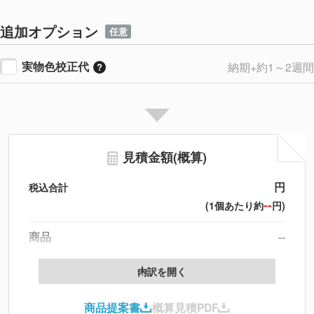
追加オプション
任意
実物色校正代
納期+約1～2週間
見積金額(概算)
円
税込合計
--
(1個あたり約
円)
商品
--
製版代
--
内訳を開く
印刷代
--
商品提案書
概算見積PDF
送料