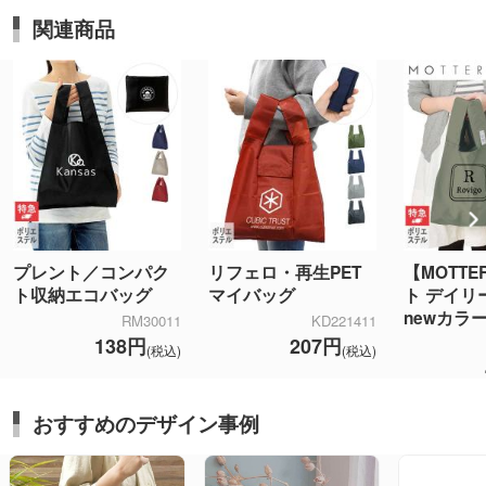
関連商品
プレント／コンパク
リフェロ・再生PET
【MOTT
ト収納エコバッグ
マイバッグ
ト デイリ
newカラ
RM30011
KD221411
138円
207円
(税込)
(税込)
おすすめのデザイン事例