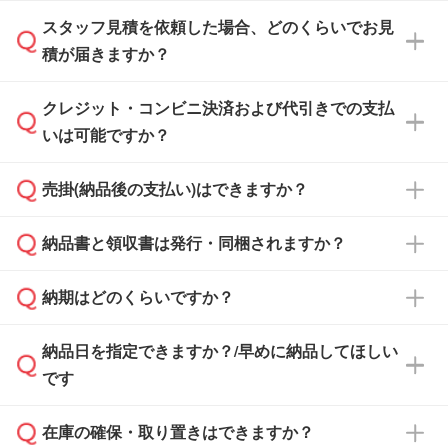
スタッフ見積を依頼した場合、どのくらいでお見
可能です。見積・注文フォームにて『ゲストの
積が届きますか？
まま進む』ボタンからお進みのうえ、ご依頼く
ださい。
クレジット・コンビニ決済および代引きでの支払
通常、翌営業日までにお送りしております。混
いは可能ですか？
雑状況によっては、お時間をいただくこともご
ざいます。予めご了承ください。土日祝日にご
売掛(納品後の支払い)はできますか？
依頼いただいた場合は、翌営業日以降のご連絡
銀行振込のみのご対応となります。
となります。
納品書と領収書は発行・同梱されますか？
基本的には先入金をお願いしておりますが、自
治体・行政機関・学校・病院・上場企業様 な
納期はどのくらいですか？
どの場合は、月末締め翌月末払いに対応可能で
納品書・領収書は ご依頼をいただいた場合の
す。
み発行しております。商品への同梱はしておら
納品日を指定できますか？/早めに納品してほしい
ず、通常はPDFデータをメール添付でお送りし
・印刷する場合(500個程度)
また、卒業・卒園記念品で対策委員会や個人様
です
ます。
ご入金、イメージ画像の校了から約2週間～2
からご注文いただく場合でも、お支払い元が学
原本の郵送をご希望の場合は、担当スタッフま
週間半でご納品いたします。
校や幼稚園・保育園であれば、同様の条件でご
たは注文フォームの『ご注文に関する備考欄』
在庫の確保・取り置きはできますか？
ご希望の納期がある場合は、お問い合わせ・お