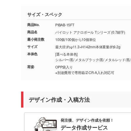
サイズ・スペック
商品No.
PIBAB-15FT
商品名
パイロット アクロボール Tシリーズ (0.7細字)
最小発注数
100個/100個から10個単位
サイズ
最大径 約φ11.3×H142mm本体重量/約9.2g
本体色
[選べる本体色]
荷姿
OPP袋入り
※別途費用で専用箱/Z-CR-A入れ対応可
デザイン作成・入稿方法
発注後、デザイン作成を依頼！
データ作成サービス