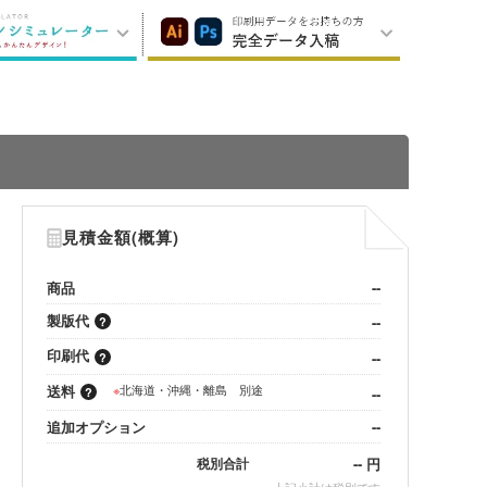
見積金額(概算)
商品
--
製版代
--
印刷代
--
送料
※
北海道・沖縄・離島 別途
--
追加オプション
--
--
円
税別合計
※
上記小計は税別です