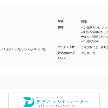
材質
樹脂
備考
ペン先/0.7mm、ノ
※商品のみ(印刷な
ールをご確認くださ
※二次販売不可
カートン入数
ご注文数により変動
シルバー/黒/ メタルブラック/黒/ メタルレッド/黒/ メタルブルー/黒/ メタルグリーン/黒
対応可能オプ
のし袋・箱
ション