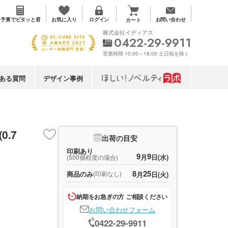
お気に入り
予算で
ピタッと君
ログイン
お問い合わせ
カート
株式会社イディアス
0422-29-9911
営業時間 10:00～18:00 土日祝を除く
ある質問
デザイン事例
.7
出荷の目安
印刷あり
9
9
月
日(水)
(500個程度の場合)
8
25
商品のみ
(印刷なし)
月
日(火)
納期をお急ぎの方 ご相談ください
お問い合わせフォーム
0422-29-9911