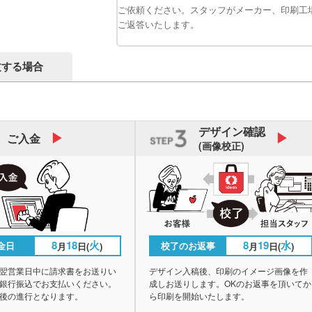
ご依頼ください。スタッフがメーカー、印刷工
ご返答いたします。
文する場合
デザイン
確認
ご入金
(画像校正)
8
18
火
8
19
水
金日
校了のお返事
月
日(
)
月
日(
)
翌営業日中に請求書をお送りい
デザイン入稿後、印刷のイメージ画像を作
銀行振込でお支払いください。
成しお送りします。OKのお返事を頂いてか
後の進行となります。
ら印刷を開始いたします。