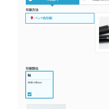
印刷方法
ペン1色印刷
印刷部位
軸
W45×H5mm