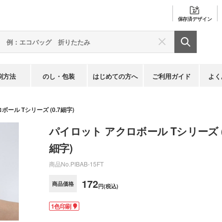
保存済
デザイン
刷方法
のし・包装
はじめての方へ
ご利用ガイド
よく
ール Tシリーズ (0.7細字)
パイロット アクロボール Tシリーズ (0
細字)
商品No.
PIBAB-15FT
172
商品価格
円(税込)
1色印刷