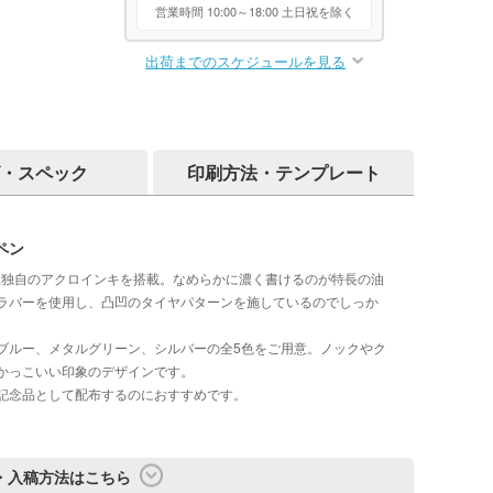
営業時間 10:00～18:00 土日祝を除く
出荷までのスケジュールを見る
・スペック
印刷方法・テンプレート
ペン
ット社独自のアクロインキを搭載。なめらかに濃く書けるのが特長の油
ラバーを使用し、凸凹のタイヤパターンを施しているのでしっか
ブルー、メタルグリーン、シルバーの全5色をご用意。ノックやク
かっこいい印象のデザインです。
記念品として配布するのにおすすめです。
・入稿方法はこちら