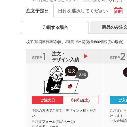
注文予定日
商品のみ注
印刷する場合
校了(印刷原稿確認)後、3週間で出荷
(数量500個程度の場合)
注文・
デザイン入稿
8
8
土
ご注文日
ご入
月
日(
)
下記の方法でご注文・デザイン入稿くださ
ご注文から
い。
たします。
ご入金確認
注文フォーム(商品ページ)
担当者にメール