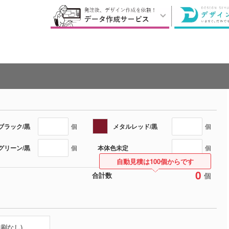
ブラック/黒
メタルレッド/黒
個
個
グリーン/黒
本体色未定
個
個
自動見積は100個からです
0
個
合計数
印刷なし)