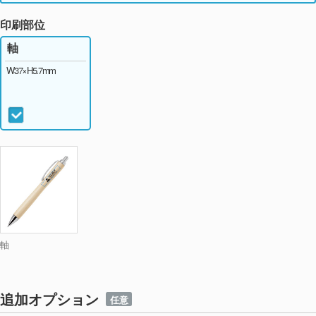
印刷部位
軸
W37×H5.7mm
軸
追加オプション
任意