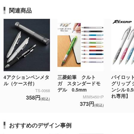
関連商品
4アクションペンメタ
三菱鉛筆 クルト
パイロット
ル（ケース付）
ガ スタンダードモ
グリップ 
デル 0.5mm
ンシル 0.
TS-0068
れ専用】
358円
MIM54501P
(税込)
373円
(税込)
おすすめのデザイン事例