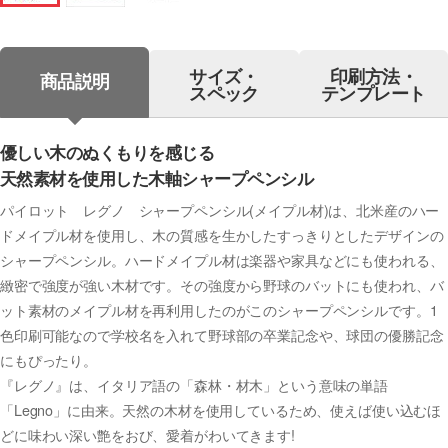
サイズ・
印刷方法・
商品説明
スペック
テンプレート
優しい木のぬくもりを感じる
天然素材を使用した木軸シャープペンシル
パイロット レグノ シャープペンシル(メイプル材)は、北米産のハー
ドメイプル材を使用し、木の質感を生かしたすっきりとしたデザインの
シャープペンシル。ハードメイプル材は楽器や家具などにも使われる、
緻密で強度が強い木材です。その強度から野球のバットにも使われ、バ
ット素材のメイプル材を再利用したのがこのシャープペンシルです。1
色印刷可能なので学校名を入れて野球部の卒業記念や、球団の優勝記念
にもぴったり。
『レグノ』は、イタリア語の「森林・材木」という意味の単語
「Legno」に由来。天然の木材を使用しているため、使えば使い込むほ
どに味わい深い艶をおび、愛着がわいてきます!