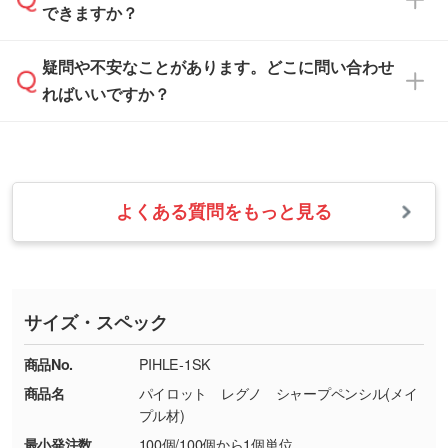
白色か淡い色の印刷色をおすすめしておりま
できますか？
休みとなります。注文・見積・お問い合わせ
などを、印刷に適したベクターデータに変換し
す。
は、土日祝日でもお送りいただければ、出社後
ます。→
詳しく見る
本体色がナチュラルなど淡色の場合、印刷をく
疑問や不安なことがあります。どこに問い合わせ
速やかに対応いたします。
お手数をお掛けいたしますが、至急担当スタッ
っきりと目立たせたいときは濃い印刷色が、柔
ればいいですか？
フまでご連絡ください。商品の状況を確認し、
・フルカラーデータを1色に変換してほしい
らかい雰囲気にしたいときは淡い印刷色が映え
改めてご案内いたします。
シルク印刷、レーザー彫刻など印刷方法にあわ
ます。
せて、フルカラーのデータを1色になおしま
お問い合わせフォームをご利用ください。1営
【返品・交換の対象】
す。→
詳しく見る
業日以内に担当スタッフよりメールにてご連絡
また、お選びいただいた印刷色が本体色に合わ
・お届け時に商品が損傷・故障している場合
いたします。
ない場合や仕上がりに影響しそうな場合は、ス
よくある質問をもっと見る
・ご注文と異なる商品が届いた場合
・1色印刷でグラデーションや濃淡を表現した
お急ぎの場合はお電話でのご質問も受け付けて
タッフから別の色をご案内することもございま
・印刷不良があった場合
い
おります。下記電話番号までお問い合わせくだ
す。
※印刷不良は原則として“再印刷”でご対応させ
網点という技法で濃淡を表現することができま
さい。
ていただいております。
す。濃淡の差が分かるデータに調整いたしま
サイズ・スペック
※詳しくは「
商品の良品基準について
」をご覧
す。→
詳しく見る
TEL：0422-29-9911 営業時間10:00～
ください。
18:00(土日祝日除く)
商品No.
PIHLE-1SK
・コーポレートカラーを使って印刷したい／印
お問い合わせフォームはこちら
商品名
パイロット レグノ シャープペンシル(メイ
【返品・交換ができない場合】
刷色にこだわりがある
プル材)
・お客様の元で商品を加工された場合、または
DIC・PANTONEなどのカラーチップの指定や、
最小発注数
100個/100個から1個単位