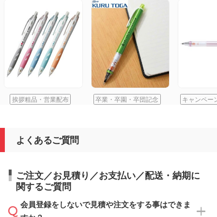
挨拶粗品・営業配布
卒業・卒園・卒団記念
キャンペー
よくあるご質問
ご注文／お見積り／お支払い／配送・納期に
関するご質問
会員登録をしないで見積や注文をする事はできま