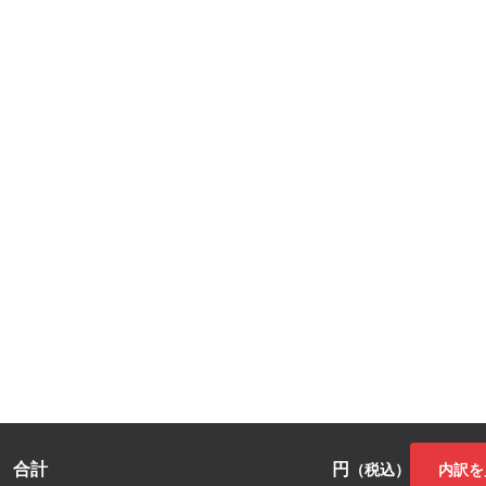
合計
円
内訳を
（税込）