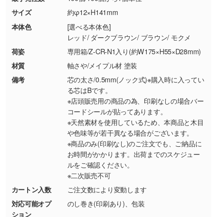
商品が破損した場合
現物支給による色指定も承っております。→
詳
・商品到着後7日以上経過している場合
しく見る
サイズ
約φ12×H141mm
・お客様のご都合による返品・交換依頼(商
本体色
[選べる本体色]
品・色・数量などの注文間違い等)
・背景がある画像からキャラクター部分だけを
レッド/ ダークブラウン/ ブラウン/ モクメ
使いたいです
荷姿
専用箱/Z-CR-N1入り(約W175×H55×D28mm)
シンプルな背景のデータや、使いたいキャラク
材質
軸さや/メイプル材 塗装
ター部分の輪郭がはっきりしているデータは切
備考
芯の太さ/0.5mm(ノック式)※購入時に入ってい
り抜き処理が可能です。→
詳しく見る
る芯はBです。
※店頭販売用の商品の為、印刷なしの場合バー
・持っているデータの背景が足りない／塗り足
コードシールが貼ってあります。
しの作り方が分からない
※天然素材を使用しているため、本商品と木目
や色味等が若干異なる場合がございます。
印刷したいデータが印刷範囲よりも小さい場
※商品のみ(印刷なし)のご注文でも、ご納品に
合、シンプルな色・柄の背景であれば拡張が可
お時間がかかります。出荷までのスケジュー
能です。→
詳しく見る
ルをご確認ください。
※二次販売不可
・デザインにQRコードを入れたい／QRコード
カートン入数
ご注文数により変動します
を生成してほしい
対応可能オプ
のし巻き(印刷あり)、包装
URLをご指定いただければ、QRコードを生成
ション