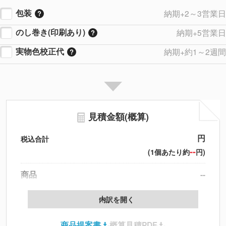
包装
納期+2～3営業日
のし巻き(印刷あり)
納期+5営業日
実物色校正代
納期+約1～2週間
見積金額(概算)
円
税込合計
--
(1個あたり約
円)
商品
--
製版代
--
内訳を開く
印刷代
--
商品提案書
概算見積PDF