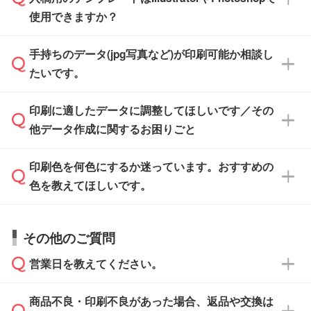
ザインソフトでこだわりのデザインを作成した
また、「
データ作成サービス
」もご利用いただ
使用できますか？
い方は、
完全データ入稿
がおすすめです。
けます。ご希望の文言・書体・印刷色をお知ら
「.ai」形式または「.psd」形式で保存し、お見
せいただければ、弊社にて無料でデザインデー
積・ご注文フォームにアップロードしてご入稿
手持ちのデータ(jpg写真など)が印刷可能か相談し
一部商品は入稿用テンプレートのご用意があり
タを1点作成いたします。
ください。
たいです。
ます。各商品ページの『印刷方法・テンプレー
ト』からダウンロードをお願いいたします。
ご入稿後は経験豊富なスタッフがデータに不備
印刷に適したデータに調整してほしいです／その
入稿用のテンプレートはPDF形式ですが、
印刷に適したデータ・解像度かどうか、担当ス
がないかチェックし、お客様と確認してから印
IllustratorやPhotoshopで開いてご利用いただけ
他データ作成に関するお困りごと
タッフが事前に確認いたします。
刷に進みますので、ご安心ください。
ます。詳しい手順は「
入稿テンプレートの使い
データはお見積・ご注文・
お問い合わせフォー
方
」をご確認ください。
印刷色を何色にするか迷っています。おすすめの
ム
へ添付いただくか、担当スタッフ宛にメール
データ作成でお困りの際には、担当スタッフが
でお送りください。
色を教えてほしいです。
サポートいたしますのでお気軽にご相談くださ
仕上がりに影響しそうな点もチェックいたしま
い。
すので、データのご相談だけでもお気軽にお問
お問い合わせフォーム
や、見積/注文フォーム
お見積・ご注文・
お問い合わせフォーム
からご
その他のご質問
い合わせください。
から添付してお送りください。
相談いただきますと、担当スタッフがお客様の
ご希望や商品の本体色を確認し、印刷色をご提
営業日を教えてください。
なお、印刷用データの作り方に関する詳細は、
・解像度の低いデータをトレース/調整してほ
案させていただきます。
「
完全データ入稿
」をご参照ください。
しい
本体色がブラック、ネイビーなど濃色の場合は
商品不良・印刷不良があった場合、返品や交換は
営業日は平日の10:00～18:00で、土日祝日はお
解像度の低い画像や、手書きのイラスト、写真