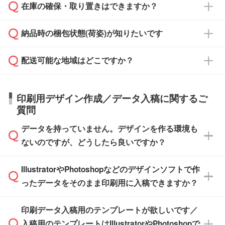
校や幼稚園・保育園であれば、同様の条件でご
たは注文フォームの『ご注文に関する備考欄』
在庫の確保・取り置きはできますか？
ご希望の納期がある場合は、お問い合わせ・お
対応できる場合がございます。
よりお知らせください。
・商品のみ注文する場合(サンプル購入を含む)
見積もり・ご注文時にその旨をお知らせくださ
ご希望の際は担当スタッフまでお気軽にご相談
ご入金確認後、1～2営業日で出荷いたしま
納品時の梱包状態(荷姿)が知りたいです
い。
ご入金確認後に在庫を確保し、注文確定のご連
ください。
す。
在庫状況や印刷スケジュールを確認のうえ、対
絡を致します。ご入金いただくまで在庫の確保
応が可能かご案内いたします。
配送可能な地域はどこですか？
はできかねますので予めご了承ください。
商品によって異なります。各ページにある商品
納期は商品や数量、印刷方法、ご納品場所、在
また、お急ぎで印刷をご希望の場合は、最短5
詳細の荷姿欄をご確認ください。
庫の有無によって異なります。正確な日程はス
営業日で出荷可能な商品もご用意しておりま
【箱入り】 商品がひとつずつ箱に入っていま
日本全国へお届けが可能です。なお、海外への
タッフまでお問い合わせください。
印刷用デザイン作成／データ入稿に関するご
す。>>
対象商品はこちら
す。(白箱、化粧箱、ブリスターパックなど)
直接納品は行っておりませんので予めご了承く
質問
※最短出荷日は商品によって異なります。各商
【袋入り】 商品がひとつずつ袋に入っていま
ださい。
また、商品ページ内の「出荷までのスケジュー
品ページにてご確認ください
す。(透明袋、デザイン袋など)
データを持っていません。デザインを作る環境も
ル」に注文予定日をご入力いただくと、おおよ
【個包装なし】 個包装がされていない状態で
ないのですが、どうしたら良いですか？
その締切日や出荷目安をご確認いただけます。
納品します。
商品在庫や印刷ラインを確保するためにも、商
※化粧箱から白箱への入れ替えや、オリジナル
IllustratorやPhotoshopなどのデザインソフトで作
品が決まりましたらお早めのご発注をお願いい
無料の「
デザインシミュレーター
」を使えば、
箱の作成は原則承っておりません。
たします。
ったデータをそのまま印刷用に入稿できますか？
PCやスマホから簡単にデザインを作成できま
す。スタンプやテンプレートも豊富なので、デ
※土日祝日を除く営業日換算です。
印刷データ入稿用のテンプレートが欲しいです／
ザインソフトがなくても安心です。
IllustratorやPhotoshop、CLIP STUDIOなどのデ
※沖縄・離島は追加日数がかかります。
入稿用のテンプレートはIllustratorやPhotoshopで