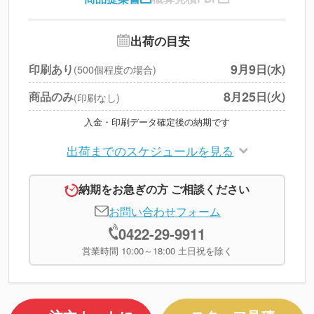
送料
--
※
北海道・沖縄・離島 別途
追加オプション
--
出荷の目安
円
税別合計
9
9
印刷あり
月
日(水)
(500個程度の場合)
※
上記小計は税別です
8
25
商品のみ
月
日(火)
(印刷なし)
入金・印刷データ確定後の納期です
出荷までのスケジュールを見る
納期をお急ぎの方 ご相談ください
お問い合わせフォーム
0422-29-9911
営業時間 10:00～18:00 土日祝を除く