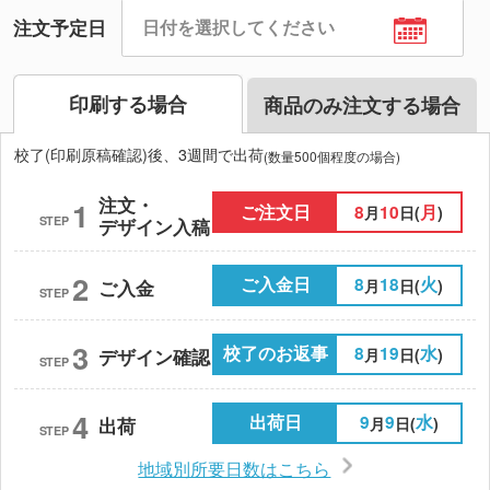
注文予定日
印刷する場合
商品のみ注文する場合
校了(印刷原稿確認)後、3週間で出荷
(数量500個程度の場合)
注文・
1
ご注文日
8
10
月
月
日(
)
STEP
デザイン入稿
2
ご入金日
8
18
火
月
日(
)
ご入金
STEP
3
校了のお返事
8
19
水
月
日(
)
デザイン確認
STEP
4
出荷日
9
9
水
月
日(
)
出荷
STEP
地域別所要日数はこちら