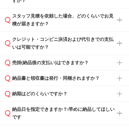
すか？
スタッフ見積を依頼した場合、どのくらいでお見
可能です。見積・注文フォームにて『ゲストの
積が届きますか？
まま進む』ボタンからお進みのうえ、ご依頼く
ださい。
クレジット・コンビニ決済および代引きでの支払
通常、翌営業日までにお送りしております。混
いは可能ですか？
雑状況によっては、お時間をいただくこともご
ざいます。予めご了承ください。土日祝日にご
売掛(納品後の支払い)はできますか？
依頼いただいた場合は、翌営業日以降のご連絡
銀行振込のみのご対応となります。
となります。
納品書と領収書は発行・同梱されますか？
基本的には先入金をお願いしておりますが、自
治体・行政機関・学校・病院・上場企業様 な
納期はどのくらいですか？
どの場合は、月末締め翌月末払いに対応可能で
納品書・領収書は ご依頼をいただいた場合の
す。
み発行しております。商品への同梱はしておら
納品日を指定できますか？/早めに納品してほしい
ず、通常はPDFデータをメール添付でお送りし
・印刷する場合(500個程度)
また、卒業・卒園記念品で対策委員会や個人様
です
ます。
ご入金、イメージ画像の校了から約2週間～2
からご注文いただく場合でも、お支払い元が学
原本の郵送をご希望の場合は、担当スタッフま
週間半でご納品いたします。