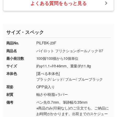
いたします。
ない場合や仕上がりに影響しそうな場合は、ス
よくある質問をもっと見る
・ご注文と異なる商品が届いた場合
・1色印刷でグラデーションや濃淡を表現した
お急ぎの場合はお電話でのご質問も受け付けて
タッフから別の色をご案内することもございま
・印刷不良があった場合
い
おります。下記電話番号までお問い合わせくだ
す。
※印刷不良は原則として“再印刷”でご対応させ
網点という技法で濃淡を表現することができま
さい。
ていただいております。
す。濃淡の差が分かるデータに調整いたしま
サイズ・スペック
※詳しくは「
商品の良品基準について
」をご覧
す。→
詳しく見る
TEL：0422-29-9911 営業時間10:00～
ください。
18:00(土日祝日除く)
商品No.
PILFBK-23F
・コーポレートカラーを使って印刷したい／印
お問い合わせフォームはこちら
商品名
パイロット フリクションボールノック 07
【返品・交換ができない場合】
刷色にこだわりがある
最小発注数
100個/100個から10個単位
・お客様の元で商品を加工された場合、または
DIC・PANTONEなどのカラーチップの指定や、
商品が破損した場合
現物支給による色指定も承っております。→
詳
サイズ
約φ11.1×H146mm、重量/約11.8g
・商品到着後7日以上経過している場合
しく見る
本体色
[選べる本体色]
・お客様のご都合による返品・交換依頼(商
ブラック/ レッド/ ブルー/ ブルーブラック
品・色・数量などの注文間違い等)
・背景がある画像からキャラクター部分だけを
荷姿
OPP袋入り
使いたいです
材質
軸さや/樹脂+ラバー
シンプルな背景のデータや、使いたいキャラク
備考
ペン先/0.7mm、筆跡幅/0.35mm
ター部分の輪郭がはっきりしているデータは切
※商品のみ(印刷なし)のご注文でも、ご納品に
り抜き処理が可能です。→
詳しく見る
お時間がかかります。出荷までのスケジュー