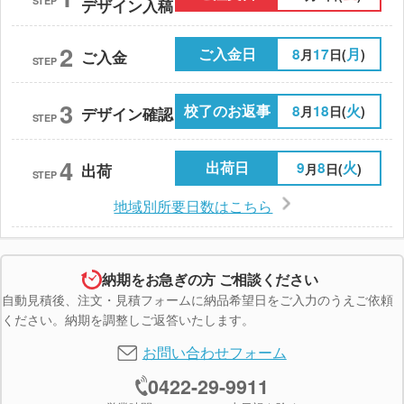
STEP
デザイン入稿
2
ご入金日
8
17
月
月
日(
)
ご入金
STEP
3
校了のお返事
8
18
火
月
日(
)
デザイン確認
STEP
4
出荷日
9
8
火
月
日(
)
出荷
STEP
地域別所要日数はこちら
納期をお急ぎの方 ご相談ください
自動見積後、注文・見積フォームに納品希望日をご入力のうえご依頼
ください。納期を調整しご返答いたします。
お問い合わせフォーム
0422-29-9911