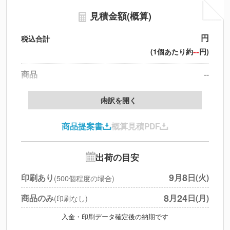
見積金額(概算)
円
税込合計
--
(1個あたり約
円)
商品
--
製版代
--
内訳を開く
印刷代
--
商品提案書
概算見積PDF
送料
--
※
北海道・沖縄・離島 別途
追加オプション
--
出荷の目安
円
税別合計
9
8
印刷あり
月
日(火)
(500個程度の場合)
※
上記小計は税別です
8
24
商品のみ
月
日(月)
(印刷なし)
入金・印刷データ確定後の納期です