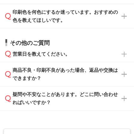
刷に進みますので、ご安心ください。
ます。詳しい手順は「
入稿テンプレートの使い
データはお見積・ご注文・
お問い合わせフォー
方
」をご確認ください。
印刷色を何色にするか迷っています。おすすめの
ム
へ添付いただくか、担当スタッフ宛にメール
データ作成でお困りの際には、担当スタッフが
でお送りください。
色を教えてほしいです。
サポートいたしますのでお気軽にご相談くださ
仕上がりに影響しそうな点もチェックいたしま
い。
すので、データのご相談だけでもお気軽にお問
お問い合わせフォーム
や、見積/注文フォーム
お見積・ご注文・
お問い合わせフォーム
からご
その他のご質問
い合わせください。
から添付してお送りください。
相談いただきますと、担当スタッフがお客様の
ご希望や商品の本体色を確認し、印刷色をご提
営業日を教えてください。
なお、印刷用データの作り方に関する詳細は、
・解像度の低いデータをトレース/調整してほ
案させていただきます。
「
完全データ入稿
」をご参照ください。
しい
本体色がブラック、ネイビーなど濃色の場合は
商品不良・印刷不良があった場合、返品や交換は
営業日は平日の10:00～18:00で、土日祝日はお
解像度の低い画像や、手書きのイラスト、写真
白色か淡い色の印刷色をおすすめしておりま
できますか？
休みとなります。注文・見積・お問い合わせ
などを、印刷に適したベクターデータに変換し
す。
は、土日祝日でもお送りいただければ、出社後
ます。→
詳しく見る
本体色がナチュラルなど淡色の場合、印刷をく
疑問や不安なことがあります。どこに問い合わせ
速やかに対応いたします。
お手数をお掛けいたしますが、至急担当スタッ
っきりと目立たせたいときは濃い印刷色が、柔
ればいいですか？
フまでご連絡ください。商品の状況を確認し、
・フルカラーデータを1色に変換してほしい
らかい雰囲気にしたいときは淡い印刷色が映え
改めてご案内いたします。
シルク印刷、レーザー彫刻など印刷方法にあわ
ます。
せて、フルカラーのデータを1色になおしま
お問い合わせフォームをご利用ください。1営
【返品・交換の対象】
す。→
詳しく見る
業日以内に担当スタッフよりメールにてご連絡
また、お選びいただいた印刷色が本体色に合わ
・お届け時に商品が損傷・故障している場合