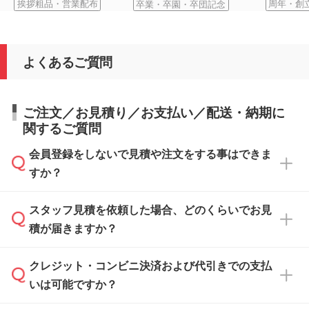
挨拶粗品・営業配布
卒業・卒園・卒団記念
周年・創
よくあるご質問
ご注文／お見積り／お支払い／配送・納期に
関するご質問
会員登録をしないで見積や注文をする事はできま
すか？
スタッフ見積を依頼した場合、どのくらいでお見
可能です。見積・注文フォームにて『ゲストの
積が届きますか？
まま進む』ボタンからお進みのうえ、ご依頼く
ださい。
クレジット・コンビニ決済および代引きでの支払
通常、翌営業日までにお送りしております。混
いは可能ですか？
雑状況によっては、お時間をいただくこともご
ざいます。予めご了承ください。土日祝日にご