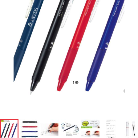
1
/
9