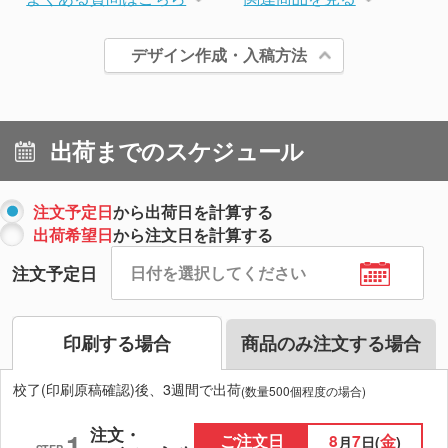
デザイン作成・入稿方法
出荷までのスケジュール
注文予定日
から出荷日を計算する
出荷希望日
から注文日を計算する
注文予定日
印刷する場合
商品のみ注文する場合
校了(印刷原稿確認)後、3週間で出荷
(数量500個程度の場合)
注文・
1
ご注文日
8
7
金
月
日(
)