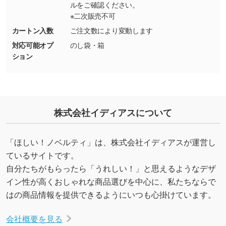
ルをご確認ください。
・持っているデータの背景が足りない／塗り足
※二次販売不可
しの作り方が分からない
カートン入数
ご注文数により変動します
印刷したいデータが印刷範囲よりも小さい場
対応可能オプ
のし袋・箱
合、シンプルな色・柄の背景であれば拡張が可
ション
能です。→
詳しく見る
・デザインにQRコードを入れたい／QRコード
を生成してほしい
株式会社イディアスについて
URLをご指定いただければ、QRコードを生成
いたします。配置のご相談にも応じています。
→
詳しく見る
「ほしい！ノベルティ」は、株式会社イディアスが運営し
ているサイトです。
自分たちがもらったら「うれしい！」と思えるようなデザ
イン性が高くおしゃれな商品選びを中心に、私たちならで
はの商品情報を提供できるようにいつも心掛けています。
会社概要を見る