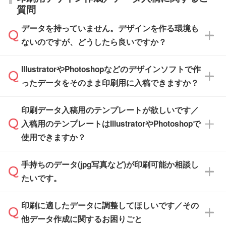
す。(白箱、化粧箱、ブリスターパックなど)
直接納品は行っておりませんので予めご了承く
質問
※最短出荷日は商品によって異なります。各商
【袋入り】 商品がひとつずつ袋に入っていま
ださい。
また、商品ページ内の「出荷までのスケジュー
品ページにてご確認ください
す。(透明袋、デザイン袋など)
データを持っていません。デザインを作る環境も
ル」に注文予定日をご入力いただくと、おおよ
【個包装なし】 個包装がされていない状態で
ないのですが、どうしたら良いですか？
その締切日や出荷目安をご確認いただけます。
納品します。
商品在庫や印刷ラインを確保するためにも、商
※化粧箱から白箱への入れ替えや、オリジナル
IllustratorやPhotoshopなどのデザインソフトで作
品が決まりましたらお早めのご発注をお願いい
無料の「
デザインシミュレーター
」を使えば、
箱の作成は原則承っておりません。
たします。
ったデータをそのまま印刷用に入稿できますか？
PCやスマホから簡単にデザインを作成できま
す。スタンプやテンプレートも豊富なので、デ
※土日祝日を除く営業日換算です。
印刷データ入稿用のテンプレートが欲しいです／
ザインソフトがなくても安心です。
IllustratorやPhotoshop、CLIP STUDIOなどのデ
※沖縄・離島は追加日数がかかります。
入稿用のテンプレートはIllustratorやPhotoshopで
ザインソフトでこだわりのデザインを作成した
また、「
データ作成サービス
」もご利用いただ
使用できますか？
い方は、
完全データ入稿
がおすすめです。
けます。ご希望の文言・書体・印刷色をお知ら
「.ai」形式または「.psd」形式で保存し、お見
せいただければ、弊社にて無料でデザインデー
積・ご注文フォームにアップロードしてご入稿
手持ちのデータ(jpg写真など)が印刷可能か相談し
一部商品は入稿用テンプレートのご用意があり
タを1点作成いたします。
ください。
たいです。
ます。各商品ページの『印刷方法・テンプレー
ト』からダウンロードをお願いいたします。
ご入稿後は経験豊富なスタッフがデータに不備
印刷に適したデータに調整してほしいです／その
入稿用のテンプレートはPDF形式ですが、
印刷に適したデータ・解像度かどうか、担当ス
がないかチェックし、お客様と確認してから印
IllustratorやPhotoshopで開いてご利用いただけ
他データ作成に関するお困りごと
タッフが事前に確認いたします。