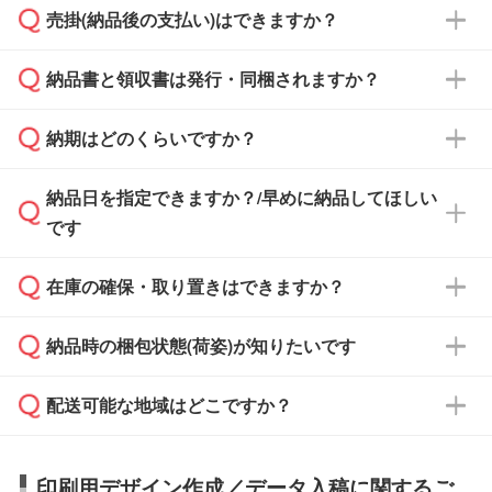
売掛(納品後の支払い)はできますか？
依頼いただいた場合は、翌営業日以降のご連絡
銀行振込のみのご対応となります。
となります。
納品書と領収書は発行・同梱されますか？
基本的には先入金をお願いしておりますが、自
治体・行政機関・学校・病院・上場企業様 な
納期はどのくらいですか？
どの場合は、月末締め翌月末払いに対応可能で
納品書・領収書は ご依頼をいただいた場合の
す。
み発行しております。商品への同梱はしておら
納品日を指定できますか？/早めに納品してほしい
ず、通常はPDFデータをメール添付でお送りし
・印刷する場合(500個程度)
また、卒業・卒園記念品で対策委員会や個人様
です
ます。
ご入金、イメージ画像の校了から約2週間～2
からご注文いただく場合でも、お支払い元が学
原本の郵送をご希望の場合は、担当スタッフま
週間半でご納品いたします。
校や幼稚園・保育園であれば、同様の条件でご
たは注文フォームの『ご注文に関する備考欄』
在庫の確保・取り置きはできますか？
ご希望の納期がある場合は、お問い合わせ・お
対応できる場合がございます。
よりお知らせください。
・商品のみ注文する場合(サンプル購入を含む)
見積もり・ご注文時にその旨をお知らせくださ
ご希望の際は担当スタッフまでお気軽にご相談
ご入金確認後、1～2営業日で出荷いたしま
納品時の梱包状態(荷姿)が知りたいです
い。
ご入金確認後に在庫を確保し、注文確定のご連
ください。
す。
在庫状況や印刷スケジュールを確認のうえ、対
絡を致します。ご入金いただくまで在庫の確保
応が可能かご案内いたします。
配送可能な地域はどこですか？
はできかねますので予めご了承ください。
商品によって異なります。各ページにある商品
納期は商品や数量、印刷方法、ご納品場所、在
また、お急ぎで印刷をご希望の場合は、最短5
詳細の荷姿欄をご確認ください。
庫の有無によって異なります。正確な日程はス
営業日で出荷可能な商品もご用意しておりま
【箱入り】 商品がひとつずつ箱に入っていま
日本全国へお届けが可能です。なお、海外への
タッフまでお問い合わせください。
印刷用デザイン作成／データ入稿に関するご
す。>>
対象商品はこちら