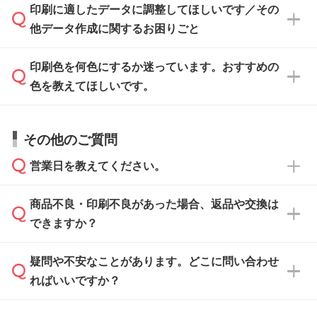
ご入稿後は経験豊富なスタッフがデータに不備
印刷に適したデータに調整してほしいです／その
入稿用のテンプレートはPDF形式ですが、
印刷に適したデータ・解像度かどうか、担当ス
がないかチェックし、お客様と確認してから印
IllustratorやPhotoshopで開いてご利用いただけ
他データ作成に関するお困りごと
タッフが事前に確認いたします。
刷に進みますので、ご安心ください。
ます。詳しい手順は「
入稿テンプレートの使い
データはお見積・ご注文・
お問い合わせフォー
方
」をご確認ください。
印刷色を何色にするか迷っています。おすすめの
ム
へ添付いただくか、担当スタッフ宛にメール
データ作成でお困りの際には、担当スタッフが
でお送りください。
色を教えてほしいです。
サポートいたしますのでお気軽にご相談くださ
仕上がりに影響しそうな点もチェックいたしま
い。
すので、データのご相談だけでもお気軽にお問
お問い合わせフォーム
や、見積/注文フォーム
お見積・ご注文・
お問い合わせフォーム
からご
その他のご質問
い合わせください。
から添付してお送りください。
相談いただきますと、担当スタッフがお客様の
ご希望や商品の本体色を確認し、印刷色をご提
営業日を教えてください。
なお、印刷用データの作り方に関する詳細は、
・解像度の低いデータをトレース/調整してほ
案させていただきます。
「
完全データ入稿
」をご参照ください。
しい
本体色がブラック、ネイビーなど濃色の場合は
商品不良・印刷不良があった場合、返品や交換は
営業日は平日の10:00～18:00で、土日祝日はお
解像度の低い画像や、手書きのイラスト、写真
白色か淡い色の印刷色をおすすめしておりま
できますか？
休みとなります。注文・見積・お問い合わせ
などを、印刷に適したベクターデータに変換し
す。
は、土日祝日でもお送りいただければ、出社後
ます。→
詳しく見る
本体色がナチュラルなど淡色の場合、印刷をく
疑問や不安なことがあります。どこに問い合わせ
速やかに対応いたします。
お手数をお掛けいたしますが、至急担当スタッ
っきりと目立たせたいときは濃い印刷色が、柔
ればいいですか？
フまでご連絡ください。商品の状況を確認し、
・フルカラーデータを1色に変換してほしい
らかい雰囲気にしたいときは淡い印刷色が映え
改めてご案内いたします。
シルク印刷、レーザー彫刻など印刷方法にあわ
ます。