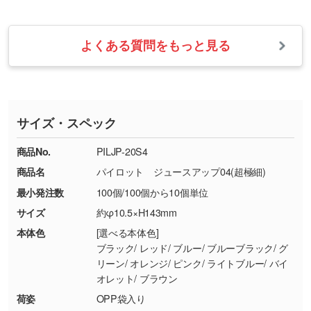
せて、フルカラーのデータを1色になおしま
お問い合わせフォームをご利用ください。1営
【返品・交換の対象】
す。→
詳しく見る
業日以内に担当スタッフよりメールにてご連絡
また、お選びいただいた印刷色が本体色に合わ
・お届け時に商品が損傷・故障している場合
いたします。
ない場合や仕上がりに影響しそうな場合は、ス
よくある質問をもっと見る
・ご注文と異なる商品が届いた場合
・1色印刷でグラデーションや濃淡を表現した
お急ぎの場合はお電話でのご質問も受け付けて
タッフから別の色をご案内することもございま
・印刷不良があった場合
い
おります。下記電話番号までお問い合わせくだ
す。
※印刷不良は原則として“再印刷”でご対応させ
網点という技法で濃淡を表現することができま
さい。
ていただいております。
す。濃淡の差が分かるデータに調整いたしま
サイズ・スペック
※詳しくは「
商品の良品基準について
」をご覧
す。→
詳しく見る
TEL：0422-29-9911 営業時間10:00～
ください。
18:00(土日祝日除く)
商品No.
PILJP-20S4
・コーポレートカラーを使って印刷したい／印
お問い合わせフォームはこちら
商品名
パイロット ジュースアップ04(超極細)
【返品・交換ができない場合】
刷色にこだわりがある
最小発注数
100個/100個から10個単位
・お客様の元で商品を加工された場合、または
DIC・PANTONEなどのカラーチップの指定や、
商品が破損した場合
現物支給による色指定も承っております。→
詳
サイズ
約φ10.5×H143mm
・商品到着後7日以上経過している場合
しく見る
本体色
[選べる本体色]
・お客様のご都合による返品・交換依頼(商
ブラック/ レッド/ ブルー/ ブルーブラック/ グ
品・色・数量などの注文間違い等)
・背景がある画像からキャラクター部分だけを
リーン/ オレンジ/ ピンク/ ライトブルー/ バイ
オレット/ ブラウン
使いたいです
シンプルな背景のデータや、使いたいキャラク
荷姿
OPP袋入り