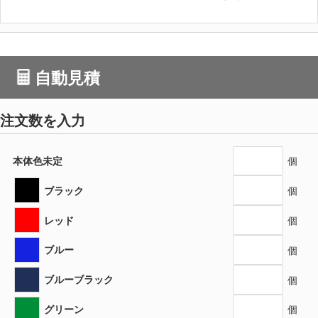
自動見積
注文数を入力
本体色未定
個
ブラック
個
レッド
個
ブルー
個
ブルーブラック
個
グリーン
個