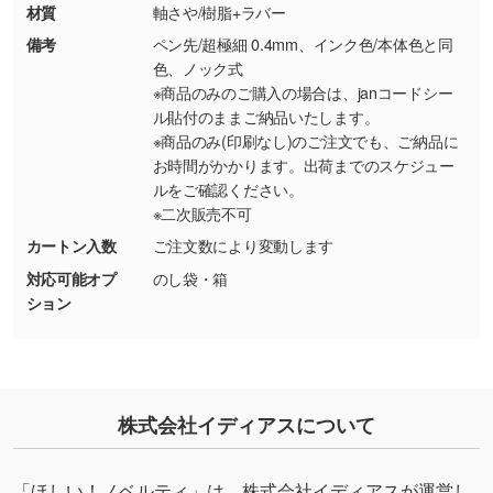
ター部分の輪郭がはっきりしているデータは切
材質
軸さや/樹脂+ラバー
り抜き処理が可能です。→
詳しく見る
備考
ペン先/超極細 0.4mm、インク色/本体色と同
色、ノック式
・持っているデータの背景が足りない／塗り足
※商品のみのご購入の場合は、janコードシー
しの作り方が分からない
ル貼付のままご納品いたします。
※商品のみ(印刷なし)のご注文でも、ご納品に
印刷したいデータが印刷範囲よりも小さい場
お時間がかかります。出荷までのスケジュー
合、シンプルな色・柄の背景であれば拡張が可
ルをご確認ください。
能です。→
詳しく見る
※二次販売不可
カートン入数
ご注文数により変動します
・デザインにQRコードを入れたい／QRコード
対応可能オプ
のし袋・箱
を生成してほしい
ション
URLをご指定いただければ、QRコードを生成
いたします。配置のご相談にも応じています。
→
詳しく見る
株式会社イディアスについて
「ほしい！ノベルティ」は、株式会社イディアスが運営し