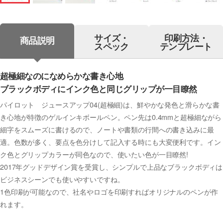
サイズ・
印刷方法・
商品説明
スペック
テンプレート
超極細なのになめらかな書き心地
ブラックボディにインク色と同じグリップが一目瞭然
パイロット ジュースアップ04(超極細)は、鮮やかな発色と滑らかな書
き心地が特徴のゲルインキボールペン。ペン先は0.4mmと超極細ながら
細字をスムーズに書けるので、ノートや書類の行間への書き込みに最
適。色数が多く、要点を色分けして記入する時にも大変便利です。イン
ク色とグリップカラーが同色なので、使いたい色が一目瞭然!
2017年グッドデザイン賞を受賞し、シンプルで上品なブラックボディは
ビジネスシーンでも使いやすいですね。
1色印刷が可能なので、社名やロゴを印刷すればオリジナルのペンが作
れます。