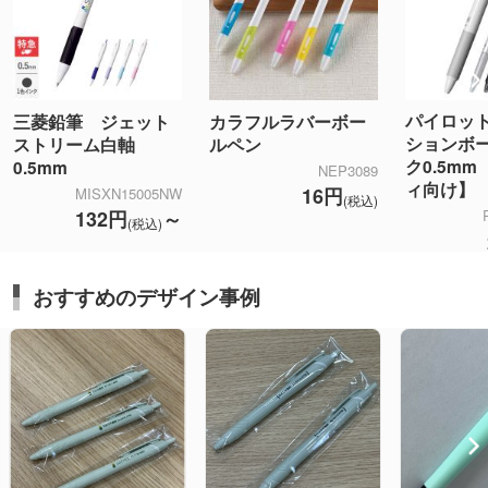
パイロッ
三菱鉛筆 ジェット
カラフルラバーボー
ションボ
ストリーム白軸
ルペン
ク0.5m
0.5mm
NEP3089
ィ向け】
16円
MISXN15005NW
(税込)
132円
～
(税込)
おすすめのデザイン事例