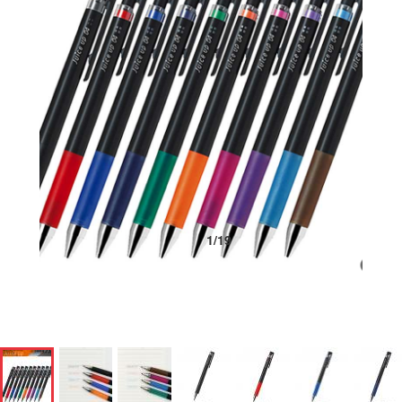
1
/
19