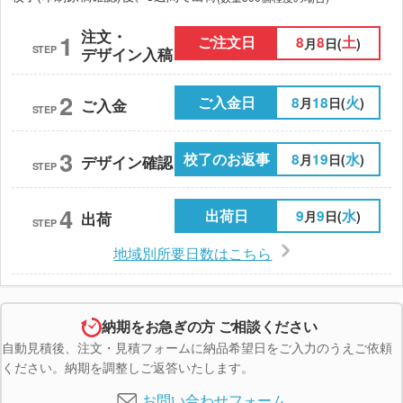
注文・
1
ご注文日
8
8
土
月
日(
)
STEP
デザイン入稿
2
ご入金日
8
18
火
月
日(
)
ご入金
STEP
3
校了のお返事
8
19
水
月
日(
)
デザイン確認
STEP
4
出荷日
9
9
水
月
日(
)
出荷
STEP
地域別所要日数はこちら
納期をお急ぎの方 ご相談ください
自動見積後、注文・見積フォームに納品希望日をご入力のうえご依頼
ください。納期を調整しご返答いたします。
お問い合わせフォーム