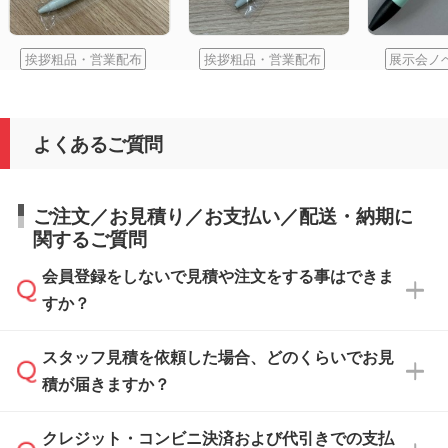
挨拶粗品・営業配布
挨拶粗品・営業配布
展示会ノ
よくあるご質問
ご注文／お見積り／お支払い／配送・納期に
関するご質問
会員登録をしないで見積や注文をする事はできま
すか？
スタッフ見積を依頼した場合、どのくらいでお見
可能です。見積・注文フォームにて『ゲストの
積が届きますか？
まま進む』ボタンからお進みのうえ、ご依頼く
ださい。
クレジット・コンビニ決済および代引きでの支払
通常、翌営業日までにお送りしております。混