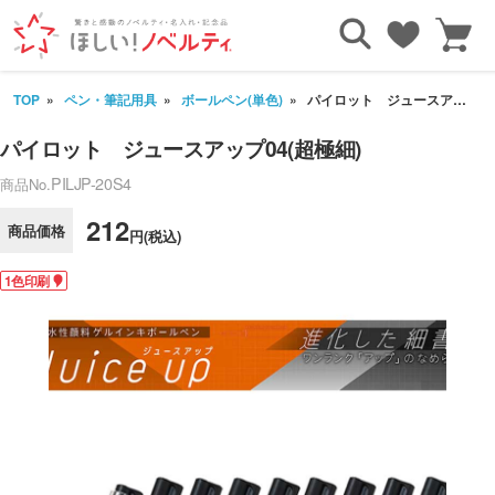
TOP
ペン・筆記用具
ボールペン(単色)
パイロット ジュースアップ04(超極細)
パイロット ジュースアップ04(超極細)
PILJP-20S4
商品No.
212
商品価格
円(税込)
1色印刷