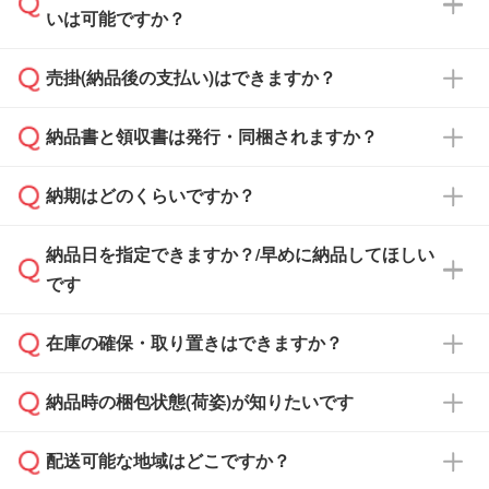
いは可能ですか？
雑状況によっては、お時間をいただくこともご
ざいます。予めご了承ください。土日祝日にご
売掛(納品後の支払い)はできますか？
依頼いただいた場合は、翌営業日以降のご連絡
銀行振込のみのご対応となります。
となります。
納品書と領収書は発行・同梱されますか？
基本的には先入金をお願いしておりますが、自
治体・行政機関・学校・病院・上場企業様 な
納期はどのくらいですか？
どの場合は、月末締め翌月末払いに対応可能で
納品書・領収書は ご依頼をいただいた場合の
す。
み発行しております。商品への同梱はしておら
納品日を指定できますか？/早めに納品してほしい
ず、通常はPDFデータをメール添付でお送りし
・印刷する場合(500個程度)
また、卒業・卒園記念品で対策委員会や個人様
です
ます。
ご入金、イメージ画像の校了から約2週間～2
からご注文いただく場合でも、お支払い元が学
原本の郵送をご希望の場合は、担当スタッフま
週間半でご納品いたします。
校や幼稚園・保育園であれば、同様の条件でご
たは注文フォームの『ご注文に関する備考欄』
在庫の確保・取り置きはできますか？
ご希望の納期がある場合は、お問い合わせ・お
対応できる場合がございます。
よりお知らせください。
・商品のみ注文する場合(サンプル購入を含む)
見積もり・ご注文時にその旨をお知らせくださ
ご希望の際は担当スタッフまでお気軽にご相談
ご入金確認後、1～2営業日で出荷いたしま
納品時の梱包状態(荷姿)が知りたいです
い。
ご入金確認後に在庫を確保し、注文確定のご連
ください。
す。
在庫状況や印刷スケジュールを確認のうえ、対
絡を致します。ご入金いただくまで在庫の確保
応が可能かご案内いたします。
配送可能な地域はどこですか？
はできかねますので予めご了承ください。
商品によって異なります。各ページにある商品
納期は商品や数量、印刷方法、ご納品場所、在
また、お急ぎで印刷をご希望の場合は、最短5