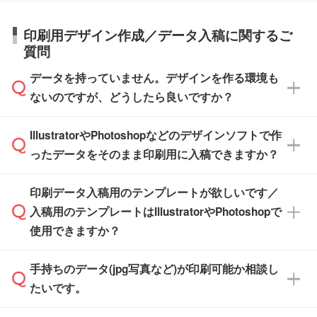
詳細の荷姿欄をご確認ください。
庫の有無によって異なります。正確な日程はス
営業日で出荷可能な商品もご用意しておりま
【箱入り】 商品がひとつずつ箱に入っていま
日本全国へお届けが可能です。なお、海外への
タッフまでお問い合わせください。
印刷用デザイン作成／データ入稿に関するご
す。>>
対象商品はこちら
す。(白箱、化粧箱、ブリスターパックなど)
直接納品は行っておりませんので予めご了承く
質問
※最短出荷日は商品によって異なります。各商
【袋入り】 商品がひとつずつ袋に入っていま
ださい。
また、商品ページ内の「出荷までのスケジュー
品ページにてご確認ください
す。(透明袋、デザイン袋など)
データを持っていません。デザインを作る環境も
ル」に注文予定日をご入力いただくと、おおよ
【個包装なし】 個包装がされていない状態で
ないのですが、どうしたら良いですか？
その締切日や出荷目安をご確認いただけます。
納品します。
商品在庫や印刷ラインを確保するためにも、商
※化粧箱から白箱への入れ替えや、オリジナル
IllustratorやPhotoshopなどのデザインソフトで作
品が決まりましたらお早めのご発注をお願いい
無料の「
デザインシミュレーター
」を使えば、
箱の作成は原則承っておりません。
たします。
ったデータをそのまま印刷用に入稿できますか？
PCやスマホから簡単にデザインを作成できま
す。スタンプやテンプレートも豊富なので、デ
※土日祝日を除く営業日換算です。
印刷データ入稿用のテンプレートが欲しいです／
ザインソフトがなくても安心です。
IllustratorやPhotoshop、CLIP STUDIOなどのデ
※沖縄・離島は追加日数がかかります。
入稿用のテンプレートはIllustratorやPhotoshopで
ザインソフトでこだわりのデザインを作成した
また、「
データ作成サービス
」もご利用いただ
使用できますか？
い方は、
完全データ入稿
がおすすめです。
けます。ご希望の文言・書体・印刷色をお知ら
「.ai」形式または「.psd」形式で保存し、お見
せいただければ、弊社にて無料でデザインデー
積・ご注文フォームにアップロードしてご入稿
手持ちのデータ(jpg写真など)が印刷可能か相談し
一部商品は入稿用テンプレートのご用意があり
タを1点作成いたします。
ください。
たいです。
ます。各商品ページの『印刷方法・テンプレー
ト』からダウンロードをお願いいたします。