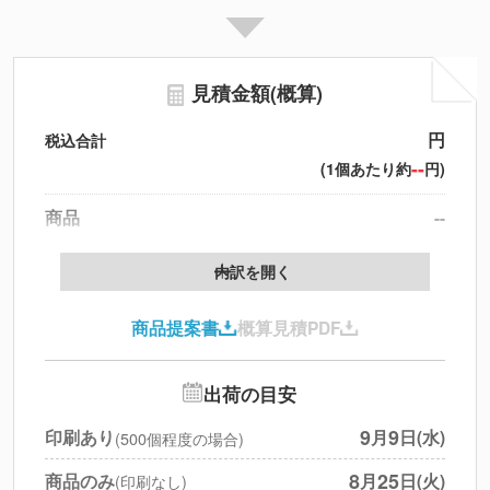
見積金額(概算)
円
税込合計
--
(1個あたり約
円)
商品
--
製版代
--
内訳を開く
印刷代
--
商品提案書
概算見積PDF
送料
--
※
北海道・沖縄・離島 別途
追加オプション
--
出荷の目安
円
税別合計
9
9
印刷あり
月
日(水)
(500個程度の場合)
※
上記小計は税別です
8
25
商品のみ
月
日(火)
(印刷なし)