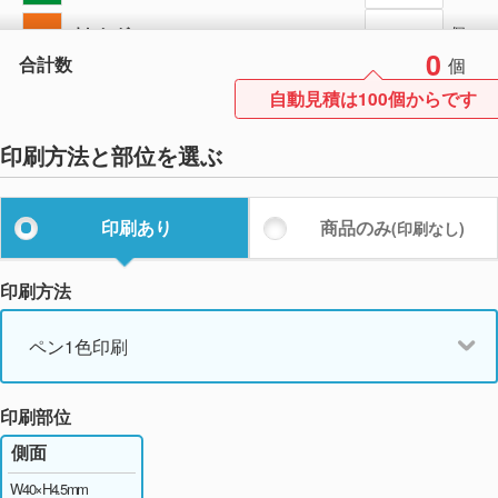
オレンジ
個
0
合計数
個
ピンク
個
自動見積は100個からです
ライトブルー
個
印刷方法と部位を選ぶ
バイオレット
個
ブラウン
個
印刷あり
商品のみ
(印刷なし)
印刷方法
ペン1色印刷
印刷部位
側面
W40×H4.5mm