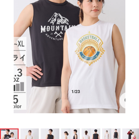
1
/
23