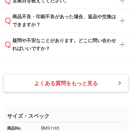
ご希望や商品の本体色を確認し、印刷色をご提
営業日を教えてください。
なお、印刷用データの作り方に関する詳細は、
・解像度の低いデータをトレース/調整してほ
案させていただきます。
「
完全データ入稿
」をご参照ください。
しい
本体色がブラック、ネイビーなど濃色の場合は
商品不良・印刷不良があった場合、返品や交換は
営業日は平日の10:00～18:00で、土日祝日はお
解像度の低い画像や、手書きのイラスト、写真
白色か淡い色の印刷色をおすすめしておりま
できますか？
休みとなります。注文・見積・お問い合わせ
などを、印刷に適したベクターデータに変換し
す。
は、土日祝日でもお送りいただければ、出社後
ます。→
詳しく見る
本体色がナチュラルなど淡色の場合、印刷をく
疑問や不安なことがあります。どこに問い合わせ
速やかに対応いたします。
お手数をお掛けいたしますが、至急担当スタッ
っきりと目立たせたいときは濃い印刷色が、柔
ればいいですか？
フまでご連絡ください。商品の状況を確認し、
・フルカラーデータを1色に変換してほしい
らかい雰囲気にしたいときは淡い印刷色が映え
改めてご案内いたします。
シルク印刷、レーザー彫刻など印刷方法にあわ
ます。
せて、フルカラーのデータを1色になおしま
お問い合わせフォームをご利用ください。1営
【返品・交換の対象】
す。→
詳しく見る
業日以内に担当スタッフよりメールにてご連絡
また、お選びいただいた印刷色が本体色に合わ
・お届け時に商品が損傷・故障している場合
いたします。
ない場合や仕上がりに影響しそうな場合は、ス
よくある質問をもっと見る
・ご注文と異なる商品が届いた場合
・1色印刷でグラデーションや濃淡を表現した
お急ぎの場合はお電話でのご質問も受け付けて
タッフから別の色をご案内することもございま
・印刷不良があった場合
い
おります。下記電話番号までお問い合わせくだ
す。
※印刷不良は原則として“再印刷”でご対応させ
網点という技法で濃淡を表現することができま
さい。
ていただいております。
す。濃淡の差が分かるデータに調整いたしま
サイズ・スペック
※詳しくは「
商品の良品基準について
」をご覧
す。→
詳しく見る
TEL：0422-29-9911 営業時間10:00～
ください。
18:00(土日祝日除く)
商品No.
BMS1165
・コーポレートカラーを使って印刷したい／印