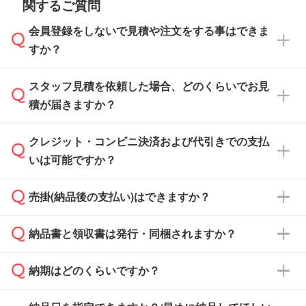
関するご質問
会員登録をしないで見積や注文をする事はできま
すか？
スタッフ見積を依頼した場合、どのくらいでお見
可能です。見積・注文フォームにて『ゲストの
積が届きますか？
まま進む』ボタンからお進みのうえ、ご依頼く
ださい。
クレジット・コンビニ決済および代引きでの支払
通常、翌営業日までにお送りしております。混
いは可能ですか？
雑状況によっては、お時間をいただくこともご
ざいます。予めご了承ください。土日祝日にご
売掛(納品後の支払い)はできますか？
依頼いただいた場合は、翌営業日以降のご連絡
銀行振込のみのご対応となります。
となります。
納品書と領収書は発行・同梱されますか？
基本的には先入金をお願いしておりますが、自
治体・行政機関・学校・病院・上場企業様 な
納期はどのくらいですか？
どの場合は、月末締め翌月末払いに対応可能で
納品書・領収書は ご依頼をいただいた場合の
す。
み発行しております。商品への同梱はしておら