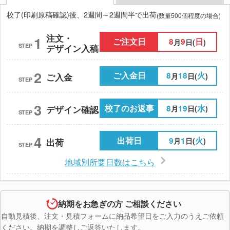
校了(印刷原稿確認)後、2週間～2週間半で出荷
(数量500個程度の場合)
注文・
1
ご注文日
8
9
日
月
日(
)
STEP
デザイン入稿
2
ご入金日
8
18
火
月
日(
)
ご入金
STEP
3
校了のお返事
8
19
水
月
日(
)
デザイン確認
STEP
4
出荷日
9
1
火
月
日(
)
出荷
STEP
地域別所要日数はこちら
納期をお急ぎの方 ご相談ください
自動見積後、注文・見積フォームに納品希望日をご入力のうえご依頼
ください。納期を調整しご返答いたします。