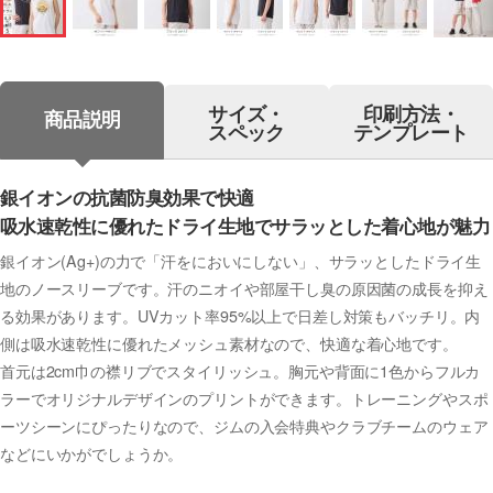
サイズ・
印刷方法・
商品説明
スペック
テンプレート
銀イオンの抗菌防臭効果で快適
吸水速乾性に優れたドライ生地でサラッとした着心地が魅力
銀イオン(Ag+)の力で「汗をにおいにしない」、サラッとしたドライ生
地のノースリーブです。汗のニオイや部屋干し臭の原因菌の成長を抑え
る効果があります。UVカット率95%以上で日差し対策もバッチリ。内
側は吸水速乾性に優れたメッシュ素材なので、快適な着心地です。
首元は2cm巾の襟リブでスタイリッシュ。胸元や背面に1色からフルカ
ラーでオリジナルデザインのプリントができます。トレーニングやスポ
ーツシーンにぴったりなので、ジムの入会特典やクラブチームのウェア
などにいかがでしょうか。