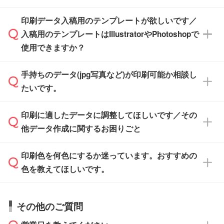
す。スタンプやテンプレートも豊富なので、デ
※土日祝日を除く営業日換算です。
印刷データ入稿用のテンプレートが欲しいです／
ザインソフトがなくても安心です。
IllustratorやPhotoshop、CLIP STUDIOなどのデ
※沖縄・離島は追加日数がかかります。
入稿用のテンプレートはIllustratorやPhotoshopで
ザインソフトでこだわりのデザインを作成した
また、「
データ作成サービス
」もご利用いただ
使用できますか？
い方は、
完全データ入稿
がおすすめです。
けます。ご希望の文言・書体・印刷色をお知ら
「.ai」形式または「.psd」形式で保存し、お見
せいただければ、弊社にて無料でデザインデー
積・ご注文フォームにアップロードしてご入稿
手持ちのデータ(jpg写真など)が印刷可能か相談し
一部商品は入稿用テンプレートのご用意があり
タを1点作成いたします。
ください。
たいです。
ます。各商品ページの『印刷方法・テンプレー
ト』からダウンロードをお願いいたします。
ご入稿後は経験豊富なスタッフがデータに不備
印刷に適したデータに調整してほしいです／その
入稿用のテンプレートはPDF形式ですが、
印刷に適したデータ・解像度かどうか、担当ス
がないかチェックし、お客様と確認してから印
IllustratorやPhotoshopで開いてご利用いただけ
他データ作成に関するお困りごと
タッフが事前に確認いたします。
刷に進みますので、ご安心ください。
ます。詳しい手順は「
入稿テンプレートの使い
データはお見積・ご注文・
お問い合わせフォー
方
」をご確認ください。
印刷色を何色にするか迷っています。おすすめの
ム
へ添付いただくか、担当スタッフ宛にメール
データ作成でお困りの際には、担当スタッフが
でお送りください。
色を教えてほしいです。
サポートいたしますのでお気軽にご相談くださ
仕上がりに影響しそうな点もチェックいたしま
い。
すので、データのご相談だけでもお気軽にお問
お問い合わせフォーム
や、見積/注文フォーム
お見積・ご注文・
お問い合わせフォーム
からご
その他のご質問
い合わせください。
から添付してお送りください。
相談いただきますと、担当スタッフがお客様の