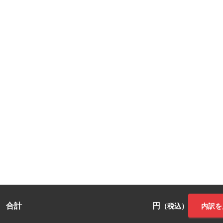
合計
円
内訳を
（税込）