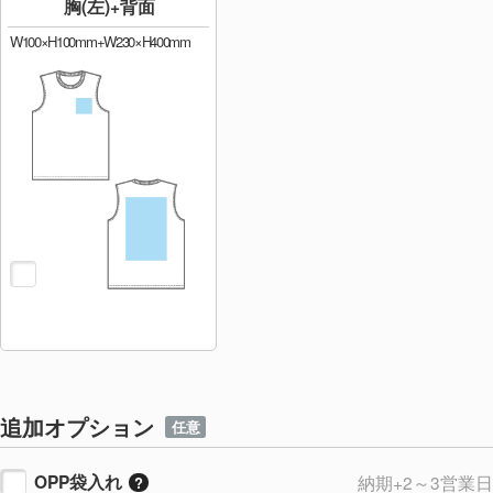
胸(左)+背面
W100×H100mm+W230×H400mm
追加オプション
任意
OPP袋入れ
納期+2～3営業日