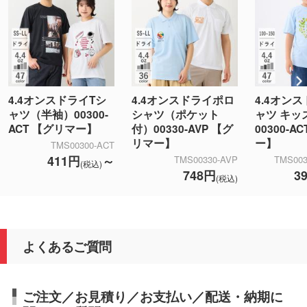
4.4オンスドライTシ
4.4オンスドライポロ
4.4オン
ャツ（半袖）00300-
シャツ（ポケット
ャツ キッ
ACT 【グリマー】
付）00330-AVP 【グ
00300-A
リマー】
ー】
TMS00300-ACT
411円
～
TMS00330-AVP
TMS003
(税込)
748円
3
(税込)
よくあるご質問
ご注文／お見積り／お支払い／配送・納期に