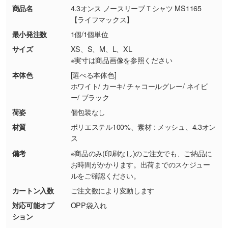
お問い合わせフォームはこちら
商品名
4.3オンス ノースリーブＴシャツ MS1165
【返品・交換ができない場合】
刷色にこだわりがある
【ライフマックス】
・お客様の元で商品を加工された場合、または
DIC・PANTONEなどのカラーチップの指定や、
最小発注数
1個/1個単位
商品が破損した場合
現物支給による色指定も承っております。→
詳
・商品到着後7日以上経過している場合
しく見る
サイズ
XS、S、M、L、XL
※実寸は商品画像を参照ください
・お客様のご都合による返品・交換依頼(商
品・色・数量などの注文間違い等)
・背景がある画像からキャラクター部分だけを
本体色
[選べる本体色]
ホワイト/ カーキ/ チャコールグレー/ ネイビ
使いたいです
ー/ ブラック
シンプルな背景のデータや、使いたいキャラク
ター部分の輪郭がはっきりしているデータは切
荷姿
個包装なし
り抜き処理が可能です。→
詳しく見る
材質
ポリエステル100%、素材 : メッシュ、4.3オン
ス
・持っているデータの背景が足りない／塗り足
備考
※商品のみ(印刷なし)のご注文でも、ご納品に
しの作り方が分からない
お時間がかかります。出荷までのスケジュー
ルをご確認ください。
印刷したいデータが印刷範囲よりも小さい場
合、シンプルな色・柄の背景であれば拡張が可
カートン入数
ご注文数により変動します
能です。→
詳しく見る
対応可能オプ
OPP袋入れ
ション
・デザインにQRコードを入れたい／QRコード