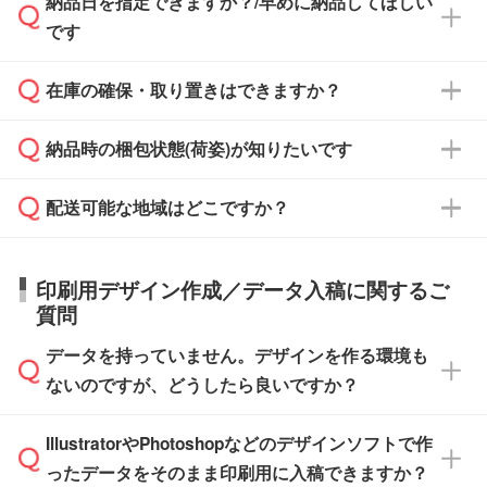
納品日を指定できますか？/早めに納品してほしい
ず、通常はPDFデータをメール添付でお送りし
・印刷する場合(500個程度)
また、卒業・卒園記念品で対策委員会や個人様
です
ます。
ご入金、イメージ画像の校了から約2週間～2
からご注文いただく場合でも、お支払い元が学
原本の郵送をご希望の場合は、担当スタッフま
週間半でご納品いたします。
校や幼稚園・保育園であれば、同様の条件でご
たは注文フォームの『ご注文に関する備考欄』
在庫の確保・取り置きはできますか？
ご希望の納期がある場合は、お問い合わせ・お
対応できる場合がございます。
よりお知らせください。
・商品のみ注文する場合(サンプル購入を含む)
見積もり・ご注文時にその旨をお知らせくださ
ご希望の際は担当スタッフまでお気軽にご相談
ご入金確認後、1～2営業日で出荷いたしま
納品時の梱包状態(荷姿)が知りたいです
い。
ご入金確認後に在庫を確保し、注文確定のご連
ください。
す。
在庫状況や印刷スケジュールを確認のうえ、対
絡を致します。ご入金いただくまで在庫の確保
応が可能かご案内いたします。
配送可能な地域はどこですか？
はできかねますので予めご了承ください。
商品によって異なります。各ページにある商品
納期は商品や数量、印刷方法、ご納品場所、在
また、お急ぎで印刷をご希望の場合は、最短5
詳細の荷姿欄をご確認ください。
庫の有無によって異なります。正確な日程はス
営業日で出荷可能な商品もご用意しておりま
【箱入り】 商品がひとつずつ箱に入っていま
日本全国へお届けが可能です。なお、海外への
タッフまでお問い合わせください。
印刷用デザイン作成／データ入稿に関するご
す。>>
対象商品はこちら
す。(白箱、化粧箱、ブリスターパックなど)
直接納品は行っておりませんので予めご了承く
質問
※最短出荷日は商品によって異なります。各商
【袋入り】 商品がひとつずつ袋に入っていま
ださい。
また、商品ページ内の「出荷までのスケジュー
品ページにてご確認ください
す。(透明袋、デザイン袋など)
データを持っていません。デザインを作る環境も
ル」に注文予定日をご入力いただくと、おおよ
【個包装なし】 個包装がされていない状態で
ないのですが、どうしたら良いですか？
その締切日や出荷目安をご確認いただけます。
納品します。
商品在庫や印刷ラインを確保するためにも、商
※化粧箱から白箱への入れ替えや、オリジナル
IllustratorやPhotoshopなどのデザインソフトで作
品が決まりましたらお早めのご発注をお願いい
無料の「
デザインシミュレーター
」を使えば、
箱の作成は原則承っておりません。
たします。
ったデータをそのまま印刷用に入稿できますか？
PCやスマホから簡単にデザインを作成できま