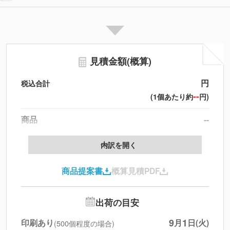
見積金額(概算)
円
税込合計
--
(1個あたり約
円)
商品
--
製版代
--
内訳を開く
印刷代
--
商品提案書
概算見積PDF
送料
--
※
北海道・沖縄・離島 別途
追加オプション
--
出荷の目安
円
税別合計
9
1
印刷あり
月
日(火)
(500個程度の場合)